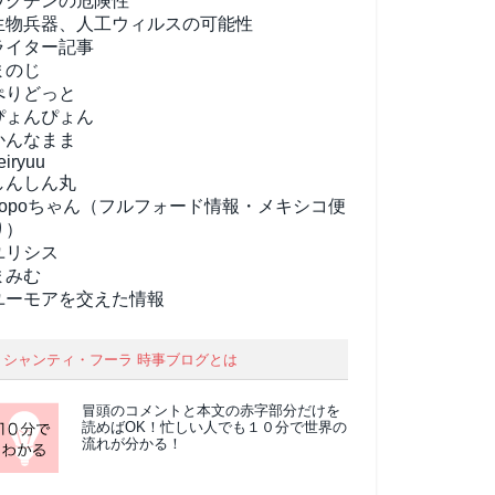
ワクチンの危険性
生物兵器、人工ウィルスの可能性
ライター記事
まのじ
ぺりどっと
ぴょんぴょん
かんなまま
eiryuu
しんしん丸
popoちゃん（フルフォード情報・メキシコ便
り）
ユリシス
まみむ
ユーモアを交えた情報
シャンティ・フーラ 時事ブログとは
冒頭のコメントと本文の
赤字部分
だけを
読めばOK！忙しい人でも１０分で世界の
流れが分かる！