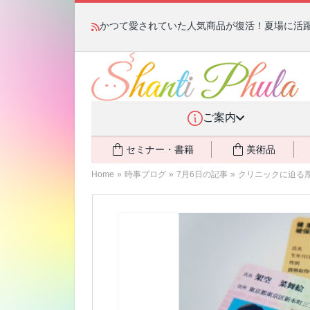
かつて愛されていた人気商品が復活！夏場に活躍す
ご案内
セミナー・書籍
美術品
Home
»
時事ブログ
»
7月6日の記事
»
クリニックに迫る厚