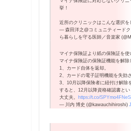
マイナ保険証に対応しないクリニ
挙！
近所のクリニックはこんな選択を
— 森田洋之@コミュニティード
ら暮らしを守る医師／音楽家 (@MN
マイナ保険証より紙の保険証を使
マイナ保険証の保険証機能を解除
1、カード自体を返却。
2、カードの電子証明機能を失効
3、10月以降保険者に紐付け解除
すると、12月以降資格確認書と
大丈夫。
https://t.co/SPYmo4FNeS
— 川内 博史 (@kawauchihiroshi)