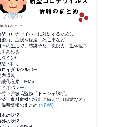
像出典：いらすとや
新型コロナウイルスに対処するために
感染力、症状や経過、死亡率など
日々の生活で、感染予防、免疫力、生体恒常
性を高める
ビタミンC
瞑想・祈り
コロイダルシルバー
腸内環境
二酸化塩素・MMS
ホメオパシー
▶竹下雅敏氏監修「ドーシャ診断」
経済、食料危機の混乱に備えて（備蓄など）
▶備蓄情報のまとめ
(NEW!)
日本の状況
海外の状況