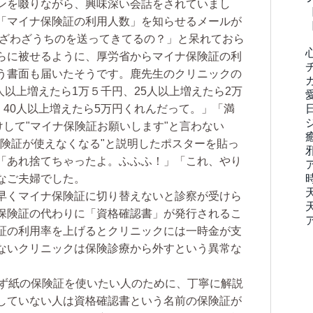
ンを啜りながら、興味深い会話をされていまし
「マイナ保険証の利用人数」を知らせるメールが
わざわざうちのを送ってきてるの？」と呆れておら
らに被せるように、厚労省からマイナ保険証の利
う書面も届いたそうです。鹿先生のクリニックの
人以上増えたら1万５千円、25人以上増えたら2万
、40人以上増えたら5万円くれんだって。」「満
けして"マイナ保険証お願いします"と言わない
保険証が使えなくなる"と説明したポスターを貼っ
「あれ捨てちゃったよ。ふふふ！」「これ、やり
なご夫婦でした。
早くマイナ保険証に切り替えないと診察が受けら
保険証の代わりに「資格確認書」が発行されるこ
証の利用率を上げるとクリニックには一時金が支
ないクリニックは保険診療から外すという異常な
ず紙の保険証を使いたい人のために、丁寧に解説
していない人は資格確認書という名前の保険証が