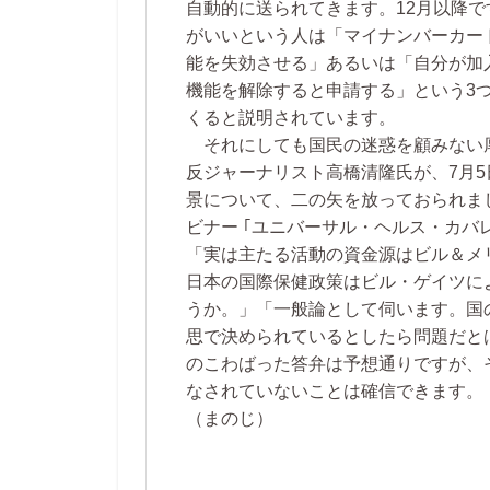
自動的に送られてきます。12月以降
がいいという人は「マイナンバーカー
能を失効させる」あるいは「自分が加
機能を解除すると申請する」という3
くると説明されています。
それにしても国民の迷惑を顧みない
反ジャーナリスト高橋清隆氏が、7月
景について、二の矢を放っておられまし
ビナー ｢ユニバーサル・ヘルス・カ
「実は主たる活動の資金源はビル＆メ
日本の国際保健政策はビル・ゲイツに
うか。」「一般論として伺います。国
思で決められているとしたら問題だと
のこわばった答弁は予想通りですが、
なされていないことは確信できます。
（まのじ）