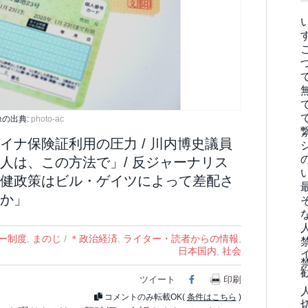
像の出典:
photo-ac
イナ保険証利用の圧力 / 川内博史議員
人は、この方法で」/ 反ジャーナリス
健政策はビル・ゲイツによって差配さ
か」
ー制度
,
まのじ
/
＊政治経済
,
ライター・読者からの情報
,
日本国内
,
社会
ツイート
Facebook
印刷
コメントのみ転載OK(
条件はこちら
)