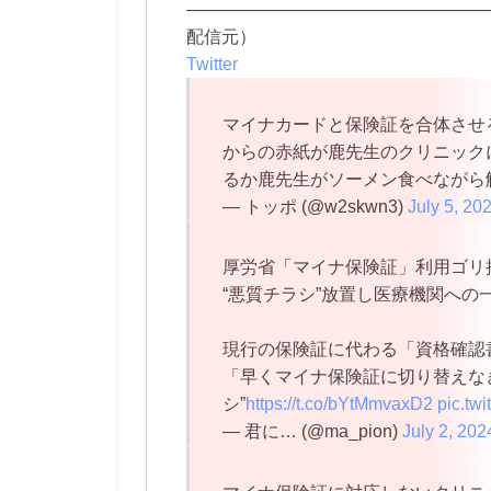
—————————————————
配信元）
Twitter
マイナカードと保険証を合体させ
からの赤紙が鹿先生のクリニック
るか鹿先生がソーメン食べながら
— トッポ (@w2skwn3)
July 5, 20
厚労省「マイナ保険証」利用ゴリ
“悪質チラシ”放置し医療機関への
現行の保険証に代わる「資格確認
「早くマイナ保険証に切り替えな
シ”
https://t.co/bYtMmvaxD2
pic.tw
— 君に… (@ma_pion)
July 2, 202