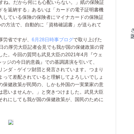
ですね。だから何にも心配いらない。」紙の保険証
ドを返納する」あるいは「カードの電子証明書機
入している保険の保険者にマイナカードの保険証
つの方法で、自動的に「資格確認書」が送られて
厚労省ですが、
6月28日時事ブログ
で取り上げた
5日の厚労大臣記者会見でも我が国の保健政策の背
た。今回の質問も武見大臣の2021年4月『ウェ
バレッジの今日的意義』での基調講演を引いて、
リンダ・ゲイツ財団と発言されています。つまり
よって差配されていると理解してよろしいでしょ
の保健政策が民間の、しかも外国の一実業家の意
は思いませんか。」と突きつけました。武見大臣
それにしても我が国の保健政策が、国民のために