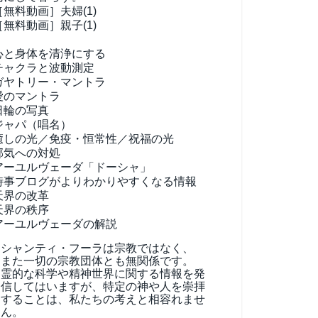
［無料動画］夫婦(1)
［無料動画］親子(1)
心と身体を清浄にする
チャクラと波動測定
ガヤトリー・マントラ
愛のマントラ
日輪の写真
ジャパ（唱名）
癒しの光／免疫・恒常性／祝福の光
邪気への対処
アーユルヴェーダ
「ドーシャ」
時事ブログがよりわかりやすくなる情報
天界の改革
天界の秩序
アーユルヴェーダの解説
シャンティ・フーラは宗教ではなく、
また一切の宗教団体とも無関係です。
霊的な科学や精神世界に関する情報を発
信してはいますが、特定の神や人を崇拝
することは、私たちの考えと相容れませ
ん。