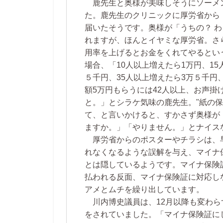
鹿先生と奥様が美味しそうにソーメ
た。鹿先生のクリニックに厚労省から
届いたそうです。奥様が「うちの？ 
れますが、ほんとイヤミな厚労省。さ
用率を上げるとお金をくれてやるとい
場合、「10人以上増えたら1万円、15
５千円、35人以上増えたら3万５千円
額5万円もらうには42人以上、お声掛
と。」とシラケ気味の鹿先生。"紙の
て、と言いかけると、すかさず奥様が
ますか。」「やりません。」とナイス
厚労省からのポスターやチラシは、
れなくなるような誤解を与え、マイナ
とは隠しているようです。マイナ保険
払われる反面、マイナ保険証に対応し
アメとムチを繰り出しています。
川内博史議員は、12月以降も変わら
をされていました。「マイナ保険証に