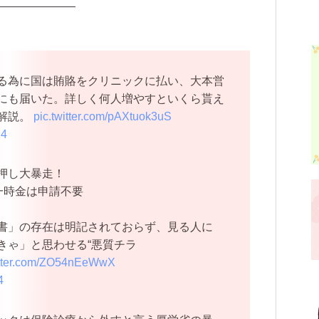
———————
る為に国は賄賂をクリニックに払い、大本営
にも届いた。詳しく何人増やすといくら貰え
解説。
pic.twitter.com/pAXtuok3uS
24
押し大暴走！
一時金は申請不要
書」の存在は明記されておらず、見る人に
きゃ」と思わせる“悪質チラ
itter.com/ZO54nEeWwX
4