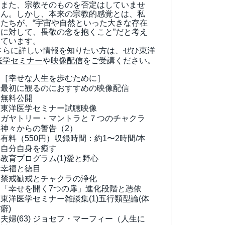
また、宗教そのものを否定はしていませ
ん。しかし、本来の宗教的感覚とは、私
たちが、“宇宙や自然といった大きな存在
に対して、畏敬の念を抱くこと”だと考え
ています。
さらに詳しい情報を知りたい方は、ぜひ
東洋
医学セミナー
や
映像配信
をご受講ください。
［幸せな人生を歩むために］
最初に観るのにおすすめの映像配信
無料公開
東洋医学セミナー試聴映像
ガヤトリー・マントラと７つのチャクラ
神々からの警告（2）
有料（550円）
収録時間：約1〜2時間/本
自分自身を癒す
教育プログラム(1)
愛と野心
幸福と徳目
禁戒勧戒とチャクラの浄化
「幸せを開く7つの扉」進化段階と憑依
東洋医学セミナー雑談集(1)
五行類型論(体
癖)
夫婦(63)
ジョセフ・マーフィー（人生に