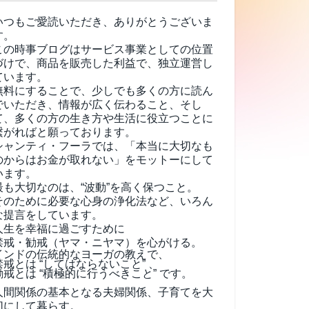
いつもご愛読いただき、ありがとうございま
す。
この時事ブログはサービス事業としての位置
づけで、商品を販売した利益で、独立運営し
ています。
無料にすることで、少しでも多くの方に読ん
でいただき、情報が広く伝わること、そし
て、
多くの方の生き方や生活に役立つことに
繋がればと願っております。
シャンティ・フーラでは、「本当に大切なも
のからはお金が取れない」をモットーにして
います。
最も大切なのは、“波動”を高く保つこと。
そのために必要な心身の浄化法など、いろん
な提言をしています。
人生を幸福に過ごすために
禁戒・勧戒（ヤマ・ニヤマ）を心がける。
インドの伝統的なヨーガの教えで、
禁戒とは “してはならないこと” 、
勧戒とは “積極的に行うべきこと” です。
人間関係の基本となる夫婦関係、子育てを大
切にして暮らす。