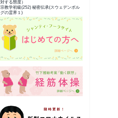
対する態度）
宗教学
初級(252) 秘密伝承(スウェデンボル
グの霊界１)