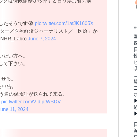
ックは保険診療から外すと言う厚労省の暴
したそうです😭
pic.twitter.com/1atJK1605X
画
クター／医療経済ジャーナリスト／「医療」か
HR_Labo)
June 7, 2024
いたい方へ。
して下さい。
させる。
を申告。
いう名の保険証が送られて来る。
pic.twitter.com/VIdIprWSDV
June 11, 2024