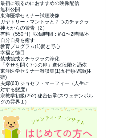
最初に観るのにおすすめの映像配信
無料公開
東洋医学セミナー試聴映像
ガヤトリー・マントラと７つのチャクラ
神々からの警告（2）
有料（550円）
収録時間：約1〜2時間/本
自分自身を癒す
教育プログラム(1)
愛と野心
幸福と徳目
禁戒勧戒とチャクラの浄化
「幸せを開く7つの扉」進化段階と憑依
東洋医学セミナー雑談集(1)
五行類型論(体
癖)
夫婦(63)
ジョセフ・マーフィー（人生に
対する態度）
宗教学
初級(252) 秘密伝承(スウェデンボル
グの霊界１)