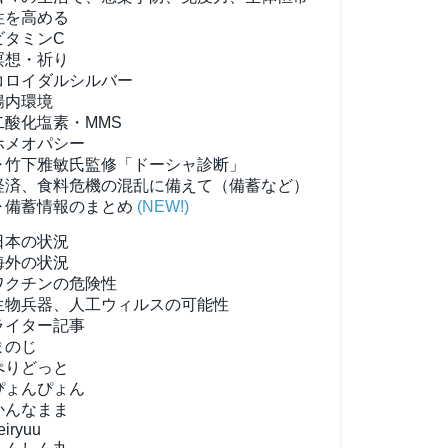
性を高める
ビタミンC
瞑想・祈り
コロイダルシルバー
腸内環境
二酸化塩素・MMS
ホメオパシー
▶竹下雅敏氏監修「ドーシャ診断」
経済、食料危機の混乱に備えて（備蓄など）
▶備蓄情報のまとめ
(NEW!)
日本の状況
海外の状況
ワクチンの危険性
生物兵器、人工ウィルスの可能性
ライター記事
まのじ
ぺりどっと
ぴょんぴょん
かんなまま
eiryuu