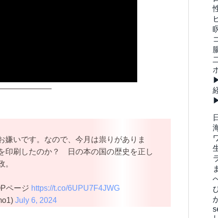
———————
お嫌いです。なので、今月は祟りがありま
を印刷したのか？ 日の本の国の歴史を正し
政。
OPページ
https://t.co/6UPU7F4JWG
mo1)
July 6, 2024
s