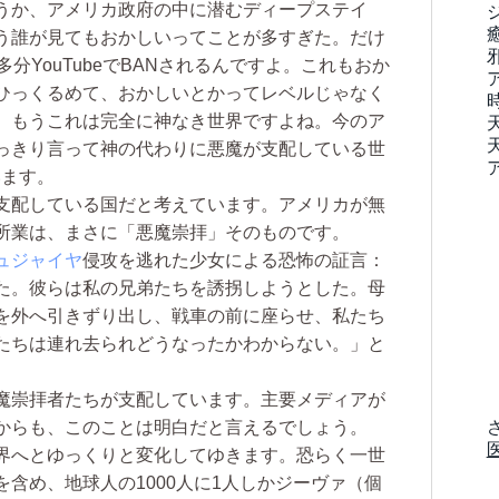
うか、アメリカ政府の中に潜むディープステイ
う誰が見てもおかしいってことが多すぎた。だけ
分YouTubeでBANされるんですよ。これもおか
ひっくるめて、おかしいとかってレベルじゃなく
。もうこれは完全に神なき世界ですよね。今のア
っきり言って神の代わりに悪魔が支配している世
います。
支配している国だと考えています。アメリカが無
所業は、まさに「悪魔崇拝」そのものです。
ュジャイヤ
侵攻を逃れた少女による恐怖の証言：
た。彼らは私の兄弟たちを誘拐しようとした。母
を外へ引きずり出し、戦車の前に座らせ、私たち
たちは連れ去られどうなったかわからない。」と
魔崇拝者たちが支配しています。主要メディアが
からも、このことは明白だと言えるでしょう。
界へとゆっくりと変化してゆきます。恐らく一世
含め、地球人の1000人に1人しかジーヴァ（個