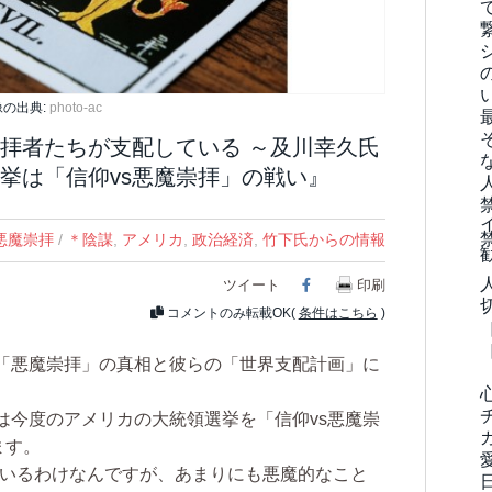
像の出典:
photo-ac
拝者たちが支配している ～及川幸久氏
挙は「信仰vs悪魔崇拝」の戦い』
悪魔崇拝
/
＊陰謀
,
アメリカ
,
政治経済
,
竹下氏からの情報
ツイート
Facebook
印刷
コメントのみ転載OK(
条件はこちら
)
「悪魔崇拝」の真相と彼らの「世界支配計画」に
今度のアメリカの大統領選挙を「信仰vs悪魔崇
ます。
いるわけなんですが、あまりにも悪魔的なこと