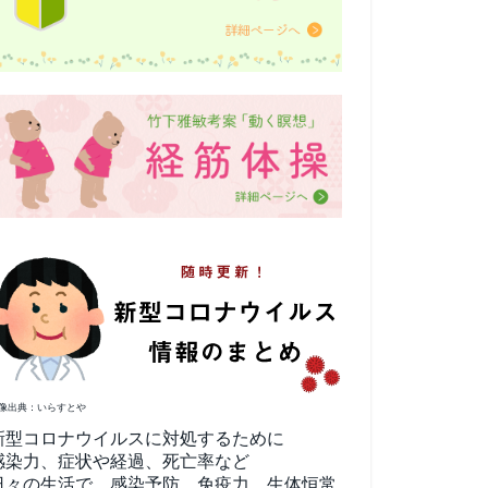
像出典：いらすとや
新型コロナウイルスに対処するために
感染力、症状や経過、死亡率など
日々の生活で、感染予防、免疫力、生体恒常