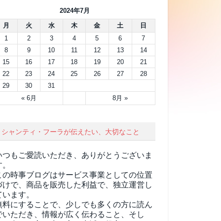
2024年7月
月
火
水
木
金
土
日
1
2
3
4
5
6
7
8
9
10
11
12
13
14
15
16
17
18
19
20
21
22
23
24
25
26
27
28
29
30
31
« 6月
8月 »
シャンティ・フーラが伝えたい、大切なこと
いつもご愛読いただき、ありがとうございま
す。
この時事ブログはサービス事業としての位置
づけで、商品を販売した利益で、独立運営し
ています。
無料にすることで、少しでも多くの方に読ん
でいただき、情報が広く伝わること、そし