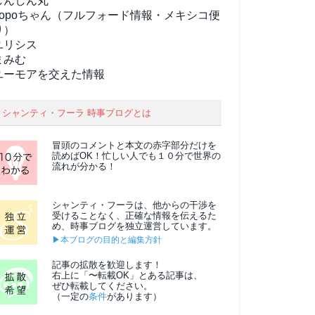
しんしん丸
popoちゃん（フルフォード情報・メキシコ便
り）
ユリシス
まみむ
ユーモアを交えた情報
シャンティ・フーラ 時事ブログとは
冒頭のコメントと本文の
赤字部分
だけを
読めばOK！忙しい人でも１０分で世界の
流れが分かる！
シャンティ・フーラは、他からの干渉を
受けることなく、正確な情報を伝えるた
め、時事ブログを独立運営しています。
▶本ブログの目的と編集方針
記事の拡散を歓迎します！
右上に「〜転載OK」とある記事は、
ぜひ転載してください。
（一定の
条件
があります）