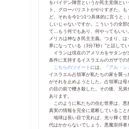
をバイデン陣営というか民主党側とい
ト、グローバリストがやりすぎた。も
ど、それを今1つ1つ具体的に言うと、多
しいじゃないですか。こういうの全部
て…もう何でもあり、何やってもいい
メリカは神なき民主主義。つまり、は
界になっている（3分7秒）”と話して
イランは現在のアメリカをサタンが
条件に支持するイスラエルのガザでの
こちらのツイート
には、「
アル・シ
イスラエル占領軍が私たちの家を襲っ
がそれを止めようとした。占領軍は母
の目の前で轢き殺した。その後、兄弟
あります。
このように私たちの住む世界は、悪
真実の情報を完全に遮断していること
地球は長い目で見れば、光り輝く世
代はかからないでしょう。悪魔崇拝者を