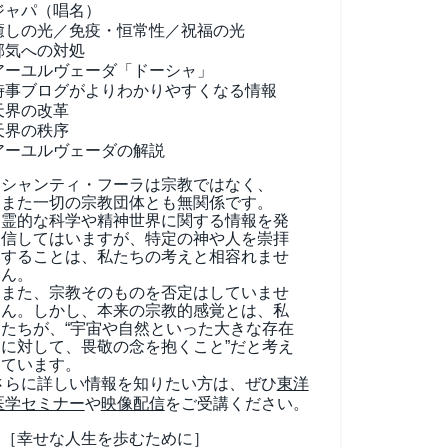
ジャパ（唱名）
癒しの光／免疫・恒常性／祝福の光
邪気への対処
アーユルヴェーダ
「ドーシャ」
時事ブログがよりわかりやすくなる情報
天界の改革
天界の秩序
アーユルヴェーダの解説
シャンティ・フーラは宗教ではなく、
また一切の宗教団体とも無関係です。
霊的な科学や精神世界に関する情報を発
信してはいますが、特定の神や人を崇拝
することは、私たちの考えと相容れませ
ん。
また、宗教そのものを否定はしていませ
ん。しかし、本来の宗教的感覚とは、私
たちが、“宇宙や自然といった大きな存在
に対して、畏敬の念を抱くこと”だと考え
ています。
さらに詳しい情報を知りたい方は、ぜひ
東洋
医学セミナー
や
映像配信
をご受講ください。
［幸せな人生を歩むために］