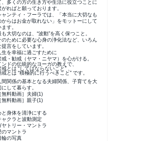
て、
多くの方の生き方や生活に役立つことに
繋がればと願っております。
シャンティ・フーラでは、「本当に大切なも
のからはお金が取れない」をモットーにして
います。
最も大切なのは、“波動”を高く保つこと。
そのために必要な心身の浄化法など、いろん
な提言をしています。
人生を幸福に過ごすために
禁戒・勧戒（ヤマ・ニヤマ）を心がける。
インドの伝統的なヨーガの教えで、
禁戒とは “してはならないこと” 、
勧戒とは “積極的に行うべきこと” です。
人間関係の基本となる夫婦関係、子育てを大
切にして暮らす。
［無料動画］夫婦(1)
［無料動画］親子(1)
心と身体を清浄にする
チャクラと波動測定
ガヤトリー・マントラ
愛のマントラ
日輪の写真