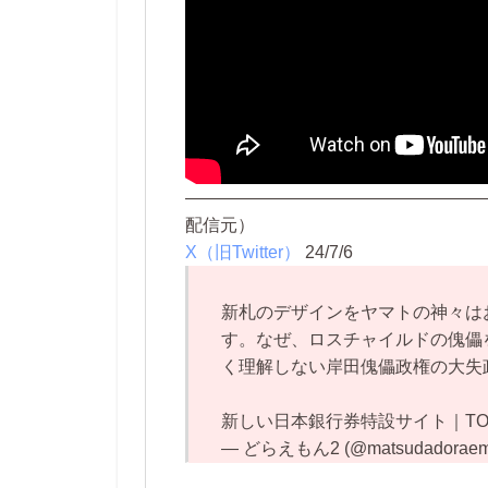
—————————————————
配信元）
X（旧Twitter）
24/7/6
新札のデザインをヤマトの神々は
す。なぜ、ロスチャイルドの傀儡
く理解しない岸田傀儡政権の大失
新しい日本銀行券特設サイト｜T
— どらえもん2 (@matsudadorae