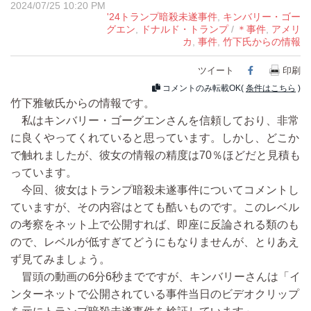
2024/07/25 10:20 PM
'24トランプ暗殺未遂事件
,
キンバリー・ゴー
グエン
,
ドナルド・トランプ
/
＊事件
,
アメリ
カ
,
事件
,
竹下氏からの情報
ツイート
Facebook
印刷
コメントのみ転載OK(
条件はこちら
)
竹下雅敏氏からの情報です。
私はキンバリー・ゴーグエンさんを信頼しており、非常
に良くやってくれていると思っています。しかし、どこか
で触れましたが、彼女の情報の精度は70％ほどだと見積も
っています。
今回、彼女はトランプ暗殺未遂事件についてコメントし
ていますが、その内容はとても酷いものです。このレベル
の考察をネット上で公開すれば、即座に反論される類のも
ので、レベルが低すぎてどうにもなりませんが、とりあえ
ず見てみましょう。
冒頭の動画の6分6秒までですが、キンバリーさんは「イ
ンターネットで公開されている事件当日のビデオクリップ