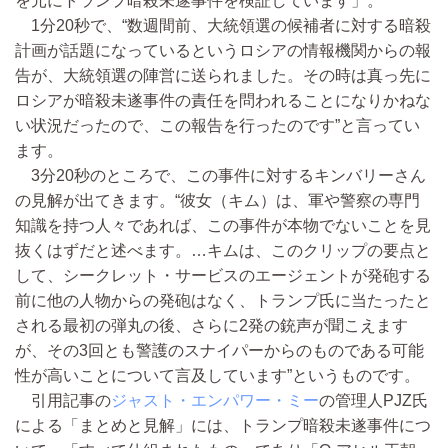
を元にトランプ暗殺未遂事件を検証しています」。
1分20秒で、“数週間前、大統領選の候補者に対する暗殺
計画が話題になっているというロシアの情報機関からの報
告が、大統領選の陣営に送られました。その時は真っ先に
ロシアが暗殺未遂事件の責任を問われることになりかねな
い状況だったので、この報告を行ったのです”と言ってい
ます。
3分20秒のところで、この事件に対するキンバリーさん
の見解が出てきます。“彼女（キム）は、軍や警察の専門
知識を持つ人々であれば、この事件が本物でないことを見
抜くはずだと述べます。…キムは、このクリップの要点と
して、シークレット・サービスのエージェントが発砲する
前に他の人物からの発砲はなく、トランプ氏に当たったと
される最初の弾丸の後、さらに2発の銃声が聞こえます
が、その3回とも警護のスナイパーからのものである可能
性が高いことについて言及しています”というものです。
引用記事の
ジャスト・エンパワー・ミー
の管理人PJZ氏
による「まとめと見解」には、トランプ暗殺未遂事件につ