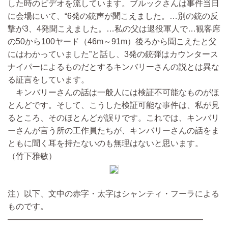
した時のビデオを流しています。ブルックさんは事件当日
に会場にいて、“6発の銃声が聞こえました。…別の銃の反
撃が3、4発聞こえました。…私の父は退役軍人で…観客席
の50から100ヤード（46m～91m）後ろから聞こえたと父
にはわかっていました”と話し、3発の銃弾はカウンタース
ナイパーによるものだとするキンバリーさんの説とは異な
る証言をしています。
キンバリーさんの話は一般人には検証不可能なものがほ
とんどです。そして、こうした検証可能な事件は、私が見
るところ、そのほとんどが誤りです。これでは、キンバリ
ーさんが言う所の工作員たちが、キンバリーさんの話をま
ともに聞く耳を持たないのも無理はないと思います。
（竹下雅敏）
注）以下、文中の赤字・太字はシャンティ・フーラによる
ものです。
————————————————————————