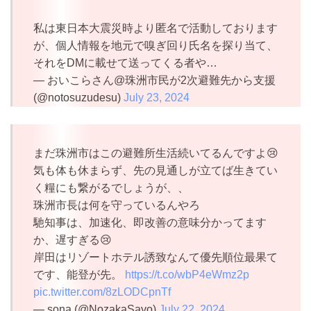
私は東日本大震災時より匿名で活動しております
が、個人情報を地元で嗅ぎ回り氏名を探り当て、
それをDMに載せて送ってくる者や…
— おいこらさん@珠洲市民が2次避難先から支援
(@notosuzudesu)
July 23, 2024
まだ珠洲市はこの避難所生活続いてるんですよ😢
気も体も休まらず、先の見通しが立てば生きてい
く糧にも繋がるでしょうが、、
珠洲市長は何を守っているんやろ
馳知事は、加速化、即改善の意味分かってます
か、遅すぎる😢
岸田はリゾートホテル誘致なんて優先順位最果て
です、能登が先。
https://t.co/wbP4eWmz2p
pic.twitter.com/8zLODCpnTf
— sona (@NozakaSayo)
July 22, 2024