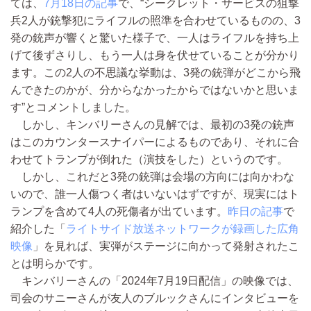
ては、
7月18日の記事
で、“シークレット・サービスの狙撃
兵2人が銃撃犯にライフルの照準を合わせているものの、3
発の銃声が響くと驚いた様子で、一人はライフルを持ち上
げて後ずさりし、もう一人は身を伏せていることが分かり
ます。この2人の不思議な挙動は、3発の銃弾がどこから飛
んできたのかが、分からなかったからではないかと思いま
す”とコメントしました。
しかし、キンバリーさんの見解では、最初の3発の銃声
はこのカウンタースナイパーによるものであり、それに合
わせてトランプが倒れた（演技をした）というのです。
しかし、これだと3発の銃弾は会場の方向には向かわな
いので、誰一人傷つく者はいないはずですが、現実にはト
ランプを含めて4人の死傷者が出ています。
昨日の記事
で
紹介した「
ライトサイド放送ネットワークが録画した広角
映像
」を見れば、実弾がステージに向かって発射されたこ
とは明らかです。
キンバリーさんの「2024年7月19日配信」の映像では、
司会のサニーさんが友人のブルックさんにインタビューを