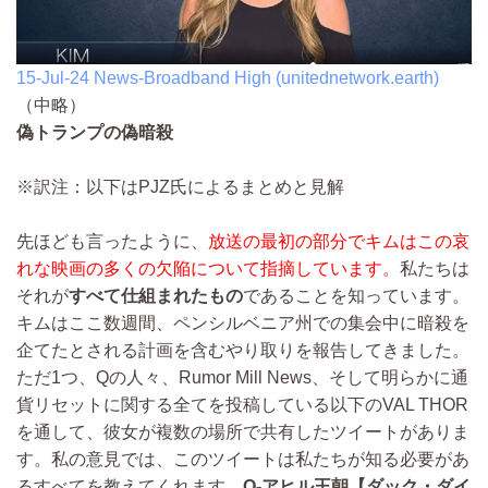
15-Jul-24 News-Broadband High (unitednetwork.earth)
（中略）
偽トランプの偽暗殺
※訳注：以下はPJZ氏によるまとめと見解
先ほども言ったように、
放送の最初の部分でキムはこの哀
れな映画の多くの欠陥について指摘しています。
私たちは
それが
すべて仕組まれたもの
であることを知っています。
キムはここ数週間、ペンシルベニア州での集会中に暗殺を
企てたとされる計画を含むやり取りを報告してきました。
ただ1つ、Qの人々、Rumor Mill News、そして明らかに通
貨リセットに関する全てを投稿している以下のVAL THOR
を通して、彼女が複数の場所で共有したツイートがありま
す。私の意見では、このツイートは私たちが知る必要があ
るすべてを教えてくれます。
Q-アヒル王朝【ダック・ダイ