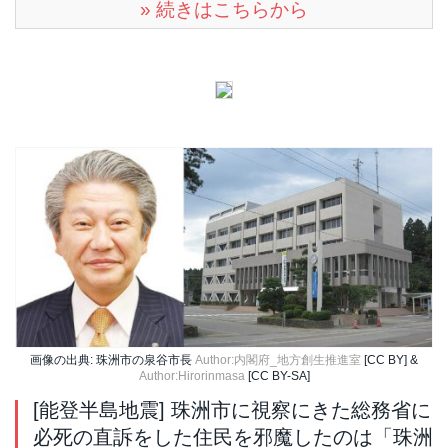
» 続きはこちらから
画像の出典: 珠洲市の泉谷市長
Author:内閣府_地方創生推進室
[CC BY] &
Author:Hirorinmasa
[CC BY-SA]
[能登半島地震] 珠洲市に視察にきた総務省に
必死の直訴をした住民を邪魔したのは「珠洲