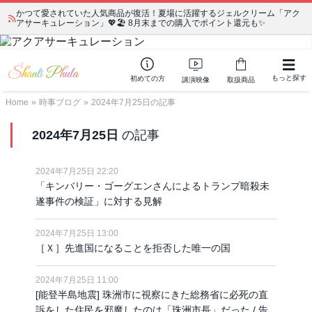
かつて愛されていた人気商品が復活！夏場に活躍するジェルクリーム「アク
アサーキュレーション」💖🏖️ 8月末までの購入でポイント還元も✨
もっと探す
初めての方
講演映像
取扱商品
Home
»
時事ブログ
»
2024年7月25日の記事
2024年7月25日
の記事
2024年7月25日 22:20
「キンバリー・ゴーグエンさんによるトランプ暗殺未
遂事件の検証」に対する見解
2024年7月25日 13:00
［Ｘ］先進国になることを拒否した唯一の国
2024年7月25日 11:00
[能登半島地震] 珠洲市に視察にきた総務省に必死の直
訴をした住民を邪魔したのは「珠洲市長」だった / 告