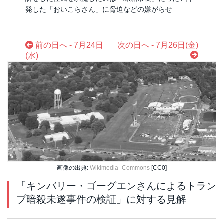
発した「おいこらさん」に脅迫などの嫌がらせ
前の日へ - 7月24日
次の日へ - 7月26日(金)
(水)
画像の出典:
Wikimedia_Commons
[CC0]
「キンバリー・ゴーグエンさんによるトラン
プ暗殺未遂事件の検証」に対する見解