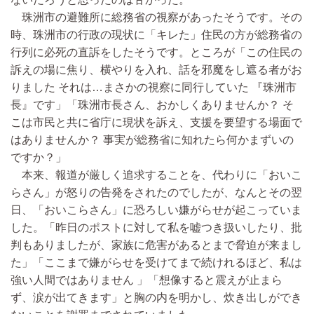
珠洲市の避難所に総務省の視察があったそうです。その
時、珠洲市の行政の現状に「キレた」住民の方が総務省の
行列に必死の直訴をしたそうです。ところが「この住民の
訴えの場に焦り、横やりを入れ、話を邪魔をし遮る者がお
りました それは…まさかの視察に同行していた 『珠洲市
長』です」「珠洲市長さん、おかしくありませんか？ そ
こは市民と共に省庁に現状を訴え、支援を要望する場面で
はありませんか？ 事実が総務省に知れたら何かまずいの
ですか？」
本来、報道が厳しく追求することを、代わりに「おいこ
らさん」が怒りの告発をされたのでしたが、なんとその翌
日、「おいこらさん」に恐ろしい嫌がらせが起こっていま
した。「昨日のポストに対して私を嘘つき扱いしたり、批
判もありましたが、家族に危害があるとまで脅迫が来まし
た」「ここまで嫌がらせを受けてまで続けれるほど、私は
強い人間ではありません 」「想像すると震えが止まら
ず、涙が出てきます」と胸の内を明かし、炊き出しができ