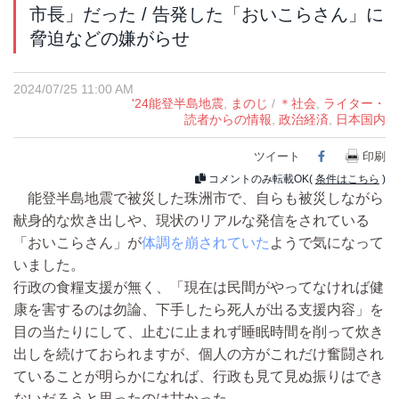
市長」だった / 告発した「おいこらさん」に
脅迫などの嫌がらせ
2024/07/25 11:00 AM
'24能登半島地震
,
まのじ
/
＊社会
,
ライター・
読者からの情報
,
政治経済
,
日本国内
ツイート
Facebook
印刷
コメントのみ転載OK(
条件はこちら
)
能登半島地震で被災した珠洲市で、自らも被災しながら
献身的な炊き出しや、現状のリアルな発信をされている
「おいこらさん」が
体調を崩されていた
ようで気になって
いました。
行政の食糧支援が無く、「現在は民間がやってなければ健
康を害するのは勿論、下手したら死人が出る支援内容」を
目の当たりにして、止むに止まれず睡眠時間を削って炊き
出しを続けておられますが、個人の方がこれだけ奮闘され
ていることが明らかになれば、行政も見て見ぬ振りはでき
ないだろうと思ったのは甘かった。