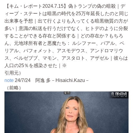
【キム・レポート2024.7.15】偽トランプの偽の暗殺｜デ
ィープ・ステートは暗黒の時代を25万年延長したのと同じ
出来事を予想｜出て行くよりも入ってくる暗黒物質の方が
多い｜意識の転送を行うだけでなく、ヒトデのように分裂
することができる存在と関係する｜どの存在か？もちろ
ん、元地球所有者と悪魔たち： ルシファー、バアル、ベ
リアル、バフォメット、アスモデウス、アンドロマリウ
ス、ベルゼブブ、マモン、アスタロト、アザゼル｜彼らは
人口の25％を感染させた｜※
引用元）
note
24/7/24
阿逸 多－Hisaichi.Kazu－
（前略）