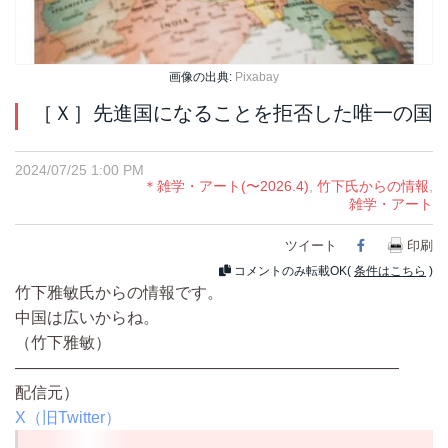
画像の出典:
Pixabay
［Ｘ］先進国になることを拒否した唯一の国
2024/07/25 1:00 PM
＊雑学・アート(〜2026.4)
,
竹下氏からの情報
,
雑学・アート
ツイート
Facebook
印刷
コメントのみ転載OK(
条件はこちら
)
竹下雅敏氏からの情報です。
中国は広いからね。
（竹下雅敏）
————————————————————————
配信元）
X（旧Twitter）