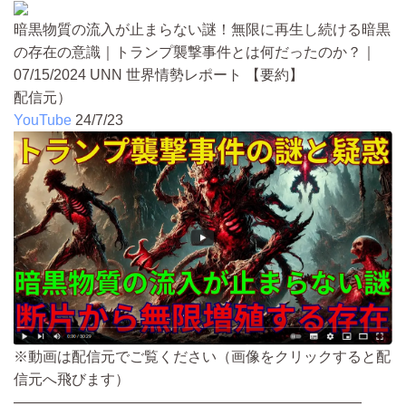
暗黒物質の流入が止まらない謎！無限に再生し続ける暗黒
の存在の意識｜トランプ襲撃事件とは何だったのか？｜
07/15/2024 UNN 世界情勢レポート 【要約】
配信元）
YouTube
24/7/23
※動画は配信元でご覧ください（画像をクリックすると配
信元へ飛びます）
————————————————————————