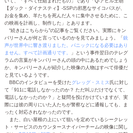
いて、「すべて仕組まれたもの」であり「Q-アヒル王朝
【ダック・ダイナスティ】-SSPの邪悪なサイコパスが、
お金を集め、羊たちを死んだ人々に集中させるために、こ
の映画を計画し、制作した」とあります。
“続きはこちらから”の記事をご覧ください。実際にキン
バリーさんが何と言っているのかを見てみましょう。「
銃
声が世界中に響き渡りました。パニックになる必要はあり
ません。すべて計画通りです。
」という事件翌日のテレグ
ラムの言葉がキンバリーさんの頭の中にあるためでしょう
か、キンバリーさんが紹介した映像の人物はすべて俳優だ
と見ているようです。
BBCのインタビューを受けた
グレッグ・スミス
氏に対し
て「911に電話しなかったのか？ ただ叫ぶだけでなくて、
電話しなかったのか？」と疑問を投げかけていますが、実
際には彼の周りにいた人たちが警察などに通報しても、ま
ったく対応されなかったのです。
また、白い屋根の上にいて狙いを定めているシークレッ
ト・サービスのカウンタースナイパーチームの映像に関し