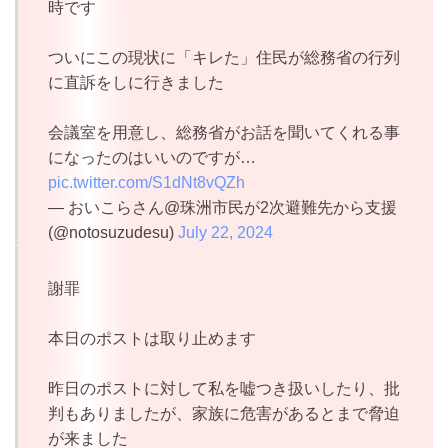
時です
ついにこの現状に「キレた」住民が総務省の行列
に直訴をしに行きました
会議室を用意し、総務省がお話を聞いてくれる事
になったのはいいのですが…
pic.twitter.com/S1dNt8vQZh
— おいこらさん@珠洲市民が2次避難先から支援
(@notosuzudesu)
July 22, 2024
謝罪
本日のポストは取り止めます
昨日のポストに対して私を嘘つき扱いしたり、批
判もありましたが、家族に危害があるとまで脅迫
が来ました