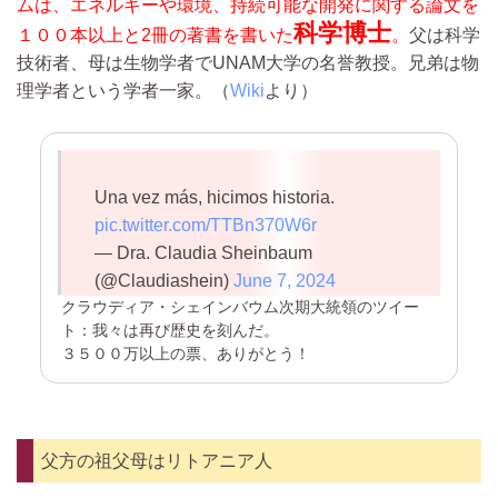
ムは、エネルギーや環境、持続可能な開発に関する論文を
科学博士
１００本以上と2冊の著書を書いた
。
父は科学
技術者、母は生物学者でUNAM大学の名誉教授。兄弟は物
理学者という学者一家。（
Wiki
より）
Una vez más, hicimos historia.
pic.twitter.com/TTBn370W6r
— Dra. Claudia Sheinbaum
(@Claudiashein)
June 7, 2024
クラウディア・シェインバウム次期大統領のツイー
ト：我々は再び歴史を刻んだ。
３５００万以上の票、ありがとう！
父方の祖父母はリトアニア人