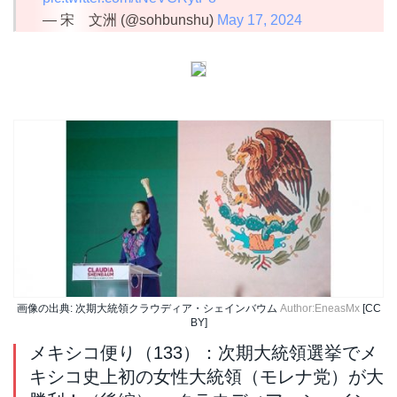
— 宋 文洲 (@sohbunshu)
May 17, 2024
画像の出典: 次期大統領クラウディア・シェインバウム
Author:EneasMx
[CC
BY]
メキシコ便り（133）：次期大統領選挙でメ
キシコ史上初の女性大統領（モレナ党）が大