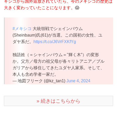
キシコから国外追放されていたら、今のメキシコの歴史は
大きく変わっていたことになります。
😱
#メキシコ
大統領戦でシェインバウム
(Sheinbaum)氏(61)が当選。この国初の女性、ユ
ダヤ系だ。
https://t.co/J6VrFXKfYg
独語姓（＝シャインバウム＝"輝く木”）の変形
か。父方／母方の祖父母が各々リトアニア／ブル
ガリアから移住してきたユダヤ人家系。そして、
本人も含め学者一家だ。
— 地図フリーク (@kz_tan1)
June 4, 2024
» 続きはこちらから