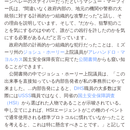
ーンベレーのスナイパーだったというマシュー・マーフィ
ー氏は、“間違いなく政府内部の、地元の機関や警察の大
統領に対する計画的かつ組織的な攻撃だった”と話し、そ
の理由を説明しています。そして、“だから、狙撃犯のこ
とを気にするのはやめて、誰がこの凶行を許したのかを気
にする必要があるんだ”と言っています。
政府内部の計画的かつ組織的な犯行だったことは、ミズ
ーリ州の
ジョシュ・ホーリー
上院議員が
アレハンドロ・マ
ヨルカス
国土安全保障長官に宛てた
公開書簡
からも窺い知
ることができます。
公開書簡の中でジョシュ・ホーリー上院議員は、「この
出来事を直接知っている内部告発者が私の事務所にやって
来ました。…内部告発によると、
DHS
職員の大多数は実
際には
USSS
職員ではなく、同省の
国土安全保障調査
（HSI）
から選ばれた人物であることが示唆されている。
申し立てによれば、HSIエージェントがこの種のイベント
で通常使用される標準プロトコルに慣れていなかったこと
を考えると、これは特に懸念すべきことです。」と記して