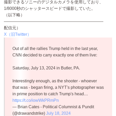
撮影できるソニーのデジタルカメラを使用しており、
1/8000秒のシャッタースピードで撮影していた。
（以下略）
————————————————————————
配信元）
X（旧Twitter）
Out of all the rallies Trump held in the last year,
CNN decided to carry exactly one of them live:
Saturday, July 13, 2024 in Butler, PA.
Interestingly enough, as the shooter - whoever
that was - began firing, a NYT's photographer was
in prime position to catch Trump's head…
https://t.co/iowWkPRmPn
— Brian Cates - Political Columnist & Pundit
(@drawandstrike)
July 18, 2024