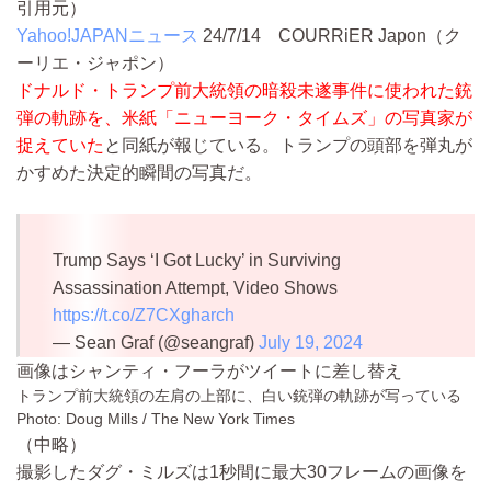
引用元）
Yahoo!JAPANニュース
24/7/14
COURRiER Japon（ク
ーリエ・ジャポン）
ドナルド・トランプ前大統領の暗殺未遂事件に使われた銃
弾の軌跡を、米紙「ニューヨーク・タイムズ」の写真家が
捉えていた
と同紙が報じている。トランプの頭部を弾丸が
かすめた決定的瞬間の写真だ。
Trump Says ‘I Got Lucky’ in Surviving
Assassination Attempt, Video Shows
https://t.co/Z7CXgharch
— Sean Graf (@seangraf)
July 19, 2024
画像はシャンティ・フーラがツイートに差し替え
トランプ前大統領の左肩の上部に、白い銃弾の軌跡が写っている
Photo: Doug Mills / The New York Times
（中略）
撮影したダグ・ミルズは1秒間に最大30フレームの画像を