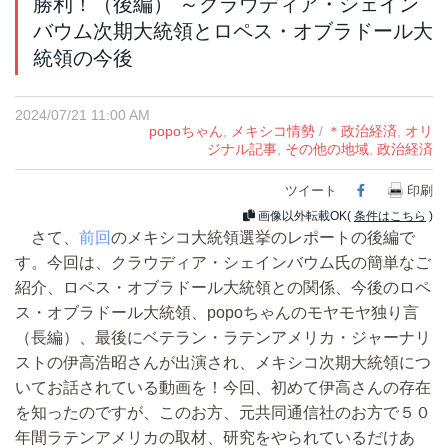
勝利！（後編） ～クラウディア・シェイン
バウム次期大統領とロペス・オブラドール大
統領の今後
2024/07/21 11:00 AM
popoちゃん
,
メキシコ情勢
/
＊政治経済
,
オリ
ジナル記事
,
その他の地域
,
政治経済
ツイート
Facebook
印刷
画像以外転載OK(
条件はこちら
)
さて、
前回
のメキシコ大統領選挙のレポートの後編で
す。今回は、クラウディア・シェインバウム氏の簡単なご
紹介、ロペス・オブラドール大統領との関係、今後のロペ
ス・オブラドール大統領、popoちゃんのモヤモヤ独り言
（長編）、最後にベテラン・ラテンアメリカ・ジャーナリ
ストの伊高浩昭さんが出演され、メキシコ次期大統領につ
いてお話されている動画を！今回、初めて伊高さんの存在
を知ったのですが、このお方、元共同通信社のお方で５０
年間ラテンアメリカの取材、研究をやられているだけあ