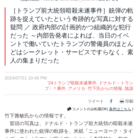
［トランプ前大統領暗殺未遂事件］銃弾の軌
跡を捉えていたという奇跡的な写真に対する
疑問 ／ 政府内部の計画的かつ組織的な犯行
だった ～内部告発者によれば、当日のイベ
ントで働いていたトランプの警備員のほとん
どはシークレット・サービスですらなく、素
人の集まりだった
2024/07/21 10:40 PM
'24トランプ暗殺未遂事件
,
ドナルド・トラン
プ
/
＊事件
,
アメリカ
,
竹下氏からの情報
,
陰謀
ツイート
Facebook
印刷
コメントのみ転載OK(
条件はこちら
)
竹下雅敏氏からの情報です。
冒頭の写真は、ドナルド・トランプ前大統領の暗殺未遂
事件に使われた銃弾の軌跡を、米紙「ニューヨーク・タイ