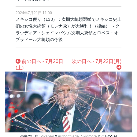
2024年7月21日 11:00
メキシコ便り（133）：次期大統領選挙でメキシコ史上
初の女性大統領（モレナ党）が大勝利！（後編） ～ク
ラウディア・シェインバウム次期大統領とロペス・オ
ブラドール大統領の今後
前の日へ - 7月20日
次の日へ - 7月22日(月)
(土)
画像の出典:
Pixabay
&
Author:Gage_Skidmore
[CC BY-SA]