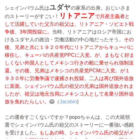
ユダヤ
シェインバウム氏は
の家系の出身。おじいさま
リトアニア
のストーリーがすごい！
で共産主義者と
して活躍していた父方の祖父は、リトアニア・ソビエト戦
争後、3年間投獄に。
当時、リトアニアはロシア帝国にお
けるユダヤ人の政治・労働活動の中心地だったそう。
その
後、兄弟と共に１９２０年代にリトアニアからキューバに
移住し、キューバの共産党PPCに入党。が、まもなく好ま
しくない外国人としてメキシコ行きの船に乗せられ強制送
還。その後、兄弟はメキシコの共産党PCMに入党。が１
９３０年に労働争議で逮捕され投獄。二人は再び国外追放
に直面。シェインバウム氏の祖父の兄弟は国外追放されま
したが、祖父は地元当局にメキシコ人として名乗り国外追
放を免れたらしい。
😱（
Jacobin
)
この運命すごくないですか？popoちゃんは、この大統領
選でシェインバウム氏の祖父のストーリーに一番強い感銘
を受けました。
もしあの時、シェインバウム氏の祖父がメ