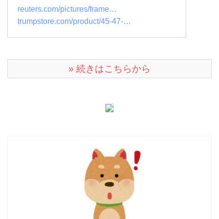
reuters.com/pictures/frame…
trumpstore.com/product/45-47-…
» 続きはこちらから