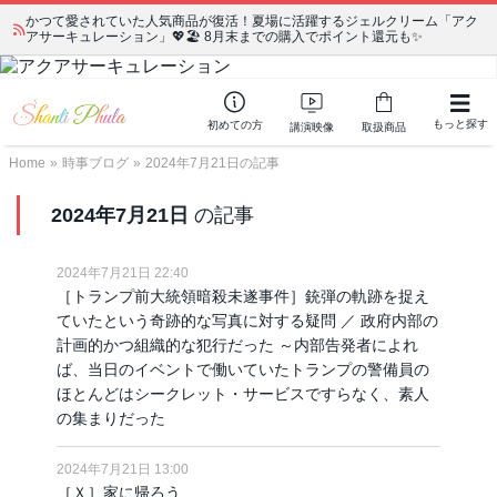
かつて愛されていた人気商品が復活！夏場に活躍するジェルクリーム「アク
アサーキュレーション」💖🏖️ 8月末までの購入でポイント還元も✨
もっと探す
初めての方
講演映像
取扱商品
Home
»
時事ブログ
»
2024年7月21日の記事
2024年7月21日
の記事
2024年7月21日 22:40
［トランプ前大統領暗殺未遂事件］銃弾の軌跡を捉え
ていたという奇跡的な写真に対する疑問 ／ 政府内部の
計画的かつ組織的な犯行だった ～内部告発者によれ
ば、当日のイベントで働いていたトランプの警備員の
ほとんどはシークレット・サービスですらなく、素人
の集まりだった
2024年7月21日 13:00
［Ｘ］家に帰ろう