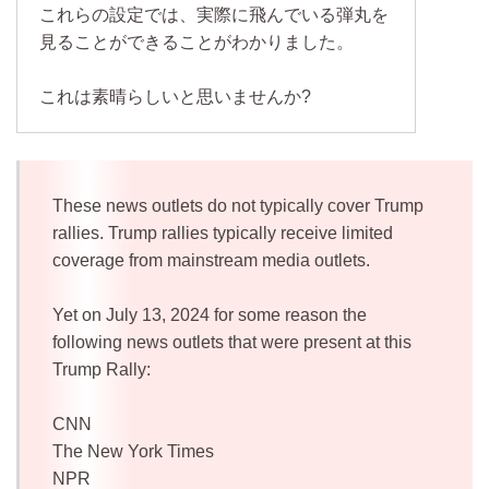
これらの設定では、実際に飛んでいる弾丸を
見ることができることがわかりました。
これは素晴らしいと思いませんか?
These news outlets do not typically cover Trump
rallies. Trump rallies typically receive limited
coverage from mainstream media outlets.
Yet on July 13, 2024 for some reason the
following news outlets that were present at this
Trump Rally:
CNN
The New York Times
NPR