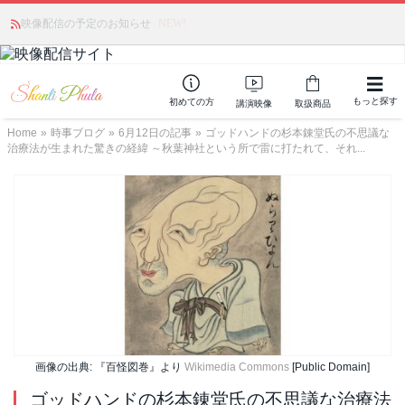
かつて愛されていた人気商品が復活！夏場に活躍するジェルクリーム「アク
映像配信の予定のお知らせ
NEW!
アサーキュレーション」💖🏖️ 8月末までの購入でポイント還元も✨
もっと探す
初めての方
講演映像
取扱商品
Home
»
時事ブログ
»
6月12日の記事
»
ゴッドハンドの杉本錬堂氏の不思議な
治療法が生まれた驚きの経緯 ～秋葉神社という所で雷に打たれて、それ...
画像の出典: 『百怪図巻』より
Wikimedia Commons
[Public Domain]
ゴッドハンドの杉本錬堂氏の不思議な治療法