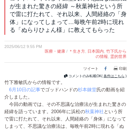
が生まれた驚きの経緯 ～秋葉神社という所
で雷に打たれて、それ以来、人間経絡の「身
体」になってしまって…毎晩午前2時に現れ
る「ぬらりひょん様」に教えてもらった
2025/06/12 9:55 PM
医療・健康
/
＊生き方
,
日本国内
,
竹下氏から
の情報
,
霊的世界
ツイート
Facebook
印刷
コメントのみ転載OK(
条件はこちら
)
竹下雅敏氏からの情報です。
6月10日の記事
でゴッドハンドの
杉本錬堂
氏の動画を紹
介しました。
今回の動画では、その不思議な治療法が生まれた驚きの
経緯を語っています。2006年に浜松の
秋葉神社
という所
で雷に打たれて、それ以来、人間経絡の「身体」になって
しまって、不思議な治療法は、毎晩午前2時に現れる「ぬ