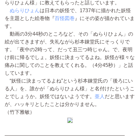
らりひょん様」に教えてもらったと話しています。
ぬらりひょん
は日本の妖怪で、1737年に描かれた妖怪
を主題とした絵巻物『
百怪図巻
』にその姿が描かれていま
す。
動画の3分44秒のところなど、その「ぬらりひょん」の
絵が出てきますが、失礼ながら杉本錬堂氏にそっくりで
す。「夜中の2時って、だって丑三つ時じゃん。で、夜明
け前に帰るでしょ。妖怪に決まってるよね。妖怪が様々な
痛みに関してのことを教えてくれる。（4分45秒）」と話
しています。
“妖怪に決まってるよね”という杉本錬堂氏の「後ろにい
る人」を、誰かが「ぬらりひょん様」と名付けたというこ
とでしょうか。妖怪ではないようです。
亜人
だと思います
が、ハッキリとしたことは分かりません。
（竹下雅敏）
————————————————————————