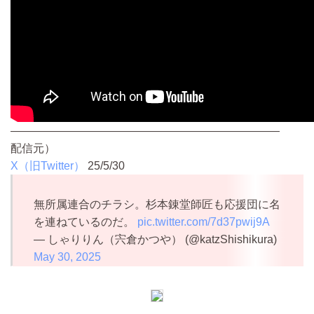
————————————————————————
配信元）
X（旧Twitter）
25/5/30
無所属連合のチラシ。杉本錬堂師匠も応援団に名
を連ねているのだ。
pic.twitter.com/7d37pwij9A
— しゃりりん（宍倉かつや） (@katzShishikura)
May 30, 2025