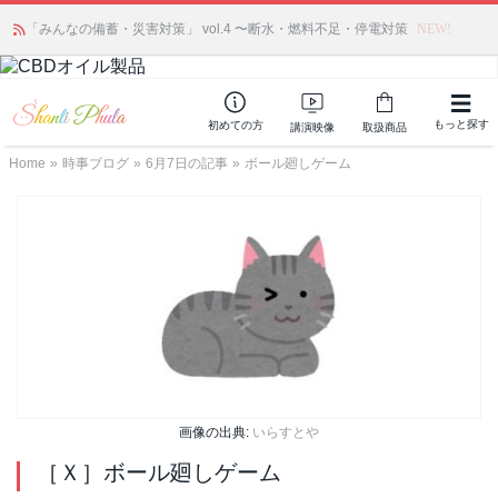
かつて愛されていた人気商品が復活！夏場に活躍するジェルクリーム「アク
「みんなの備蓄・災害対策」 vol.4 〜断水・燃料不足・停電対策
NEW!
アサーキュレーション」💖🏖️ 8月末までの購入でポイント還元も✨
もっと探す
初めての方
講演映像
取扱商品
Home
»
時事ブログ
»
6月7日の記事
»
ボール廻しゲーム
画像の出典:
いらすとや
［Ｘ］ボール廻しゲーム