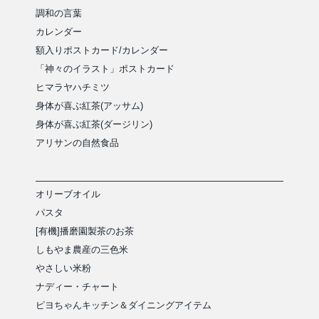
調和の言葉
カレンダー
額入りポストカード/カレンダー
「神々のイラスト」ポストカード
ヒマラヤハチミツ
身体が喜ぶ紅茶(アッサム)
身体が喜ぶ紅茶(ダージリン)
アリサンの自然食品
オリーブオイル
パスタ
[有機]播磨園製茶のお茶
しもやま農産の三色米
やさしい米粉
ナディー・チャート
ピヨちゃんキッチン＆ダイニングアイテム