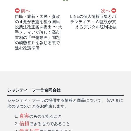
前へ
次へ
自民・維新・国民・参政
LINEの個人情報収集とパ
の４党が改憲を狙う国民
ランティア ～AI監視が支
投票法改正案を提出 〜 大
えるデジタル統制社会
手メディアが珍しく高市
首相の「中傷動画」問題
の醜態答弁を報じる裏で
進む改憲準備
シャンティ・フーラ合同会社
シャンティ・フーラの提供する情報と商品について、 皆さまに
次の３つのことをお約束します。
真実
のものであること
信頼
できるものであること