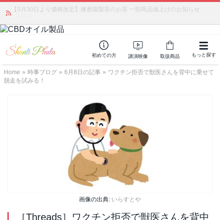
【9月30日より価格改定】播磨園製茶のお茶 一部商品値上げのお知らせ
かつて愛されていた人気商品が復活！夏場に活躍するジェルクリーム「アク
アサーキュレーション」💖🏖️ 8月末までの購入でポイント還元も✨
NEW!
もっと探す
初めての方
講演映像
取扱商品
Home
»
時事ブログ
»
6月8日の記事
»
ワクチン拒否で獣医さんを背中に乗せて
脱走を試みる！
画像の出典:
いらすとや
［Threads］ワクチン拒否で獣医さんを背中