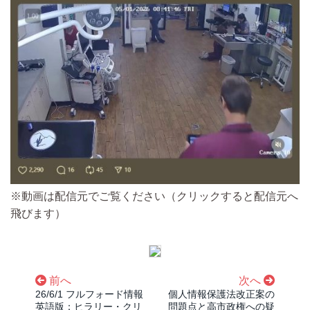
※動画は配信元でご覧ください（クリックすると配信元へ
飛びます）
前へ
次へ
26/6/1 フルフォード情報
個人情報保護法改正案の
英語版：ヒラリー・クリ
問題点と高市政権への疑