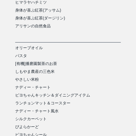
ヒマラヤハチミツ
身体が喜ぶ紅茶(アッサム)
身体が喜ぶ紅茶(ダージリン)
アリサンの自然食品
オリーブオイル
パスタ
[有機]播磨園製茶のお茶
しもやま農産の三色米
やさしい米粉
ナディー・チャート
ピヨちゃんキッチン＆ダイニングアイテム
ランチョンマット＆コースター
ナディー・チャート風水
シルクカーペット
ぴよらかーど
ピヨちゃんシール