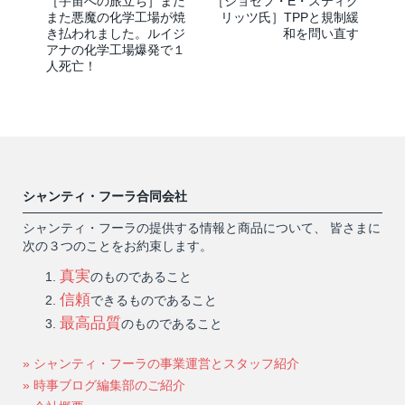
［宇宙への旅立ち］また
［ジョセフ・E・スティグ
また悪魔の化学工場が焼
リッツ氏］TPPと規制緩
き払われました。ルイジ
和を問い直す
アナの化学工場爆発で１
人死亡！
シャンティ・フーラ合同会社
シャンティ・フーラの提供する情報と商品について、 皆さまに
次の３つのことをお約束します。
真実
のものであること
信頼
できるものであること
最高品質
のものであること
» シャンティ・フーラの事業運営とスタッフ紹介
» 時事ブログ編集部のご紹介