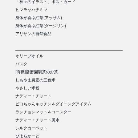
「神々のイラスト」ポストカード
ヒマラヤハチミツ
身体が喜ぶ紅茶(アッサム)
身体が喜ぶ紅茶(ダージリン)
アリサンの自然食品
オリーブオイル
パスタ
[有機]播磨園製茶のお茶
しもやま農産の三色米
やさしい米粉
ナディー・チャート
ピヨちゃんキッチン＆ダイニングアイテム
ランチョンマット＆コースター
ナディー・チャート風水
シルクカーペット
ぴよらかーど