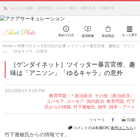
かつて愛されていた人気商品が復活！夏場に活躍するジェルクリーム「アク
「みんなの備蓄・災害対策」 vol.4 〜断水・燃料不足・停電対策
NEW!
アサーキュレーション」💖🏖️ 8月末までの購入でポイント還元も✨
もっと探す
初めての方
講演映像
取扱商品
Home
»
時事ブログ
»
6月15日の記事
»
ツイッター暴言官僚、趣味は「アニソ
ン」「ゆるキャラ」の意外
［ゲンダイネット］ツイッター暴言官僚、趣
味は「アニソン」「ゆるキャラ」の意外
2013/06/15 9:00 PM
教育問題
/
＊政治経済
,
その他（政治経済）
,
ユーモア
,
ユーモア
,
国内政治
,
教育問題
,
竹下
氏からの情報
,
竹下雅敏氏
,
雑学
,
雑学・アート
ツイート
Facebook
印刷
コメントのみ転載OK(
条件はこちら
)
竹下雅敏氏からの情報です。