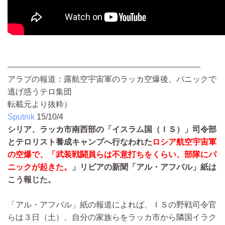
――――――――――――――――――――――――
アラブの報道：露航空宇宙軍のラッカ空爆後、パニックで
逃げ惑うテロ集団
転載元より抜粋）
Sputnik
15/10/4
シリア、ラッカ市南西部の「イスラム国（ＩＳ）」司令部
とテロリスト養成キャンプへ行なわれた
ロシア航空宇宙軍
の空爆で、「武装戦闘員らは不意打ちをくらい、部隊にパ
ニックが起きた。
」リビアの新聞「アル・アフバル」紙は
こう報じた。
「アル・アフバル」紙の報道によれば、ＩＳの野戦司令官
らは３日（土）、自分の家族らをラッカ市から隣国イラク