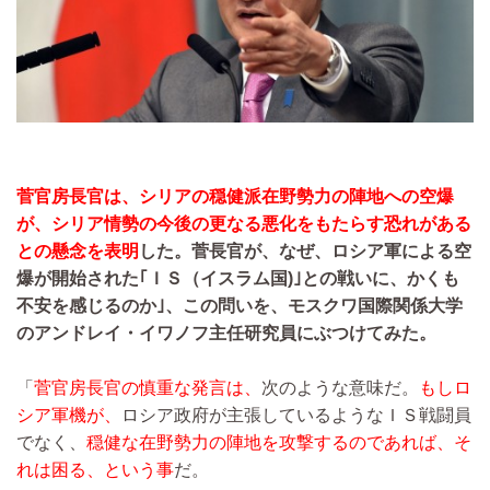
菅官房長官は、シリアの穏健派在野勢力の陣地への空爆
が、シリア情勢の今後の更なる悪化をもたらす恐れがある
との懸念を表明
した。菅長官が、なぜ、ロシア軍による空
爆が開始された｢ＩＳ（イスラム国)｣との戦いに、かくも
不安を感じるのか｣、この問いを、モスクワ国際関係大学
のアンドレイ・イワノフ主任研究員にぶつけてみた。
「
菅官房長官の慎重な発言は、
次のような意味だ。
もしロ
シア軍機が、
ロシア政府が主張しているようなＩＳ戦闘員
でなく、
穏健な在野勢力の陣地を攻撃するのであれば、そ
れは困る、という事
だ。