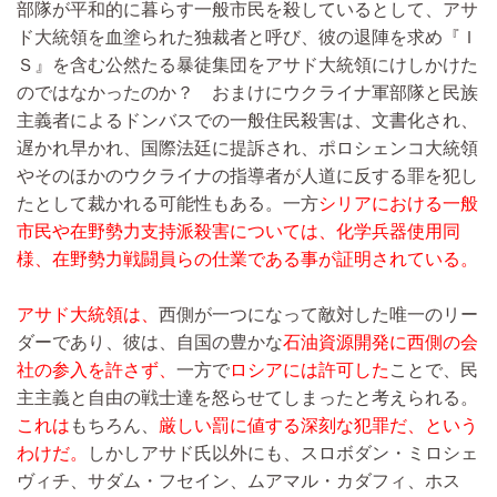
部隊が平和的に暮らす一般市民を殺しているとして、アサ
ド大統領を血塗られた独裁者と呼び、彼の退陣を求め『Ｉ
Ｓ』を含む公然たる暴徒集団をアサド大統領にけしかけた
のではなかったのか？ おまけにウクライナ軍部隊と民族
主義者によるドンバスでの一般住民殺害は、文書化され、
遅かれ早かれ、国際法廷に提訴され、ポロシェンコ大統領
やそのほかのウクライナの指導者が人道に反する罪を犯し
たとして裁かれる可能性もある。一方
シリアにおける一般
市民や在野勢力支持派殺害については、化学兵器使用同
様、在野勢力戦闘員らの仕業である事が証明されている。
アサド大統領は、
西側が一つになって敵対した唯一のリー
ダーであり、彼は、自国の豊かな
石油資源開発に西側の会
社の参入を許さず、
一方で
ロシアには許可した
ことで、民
主主義と自由の戦士達を怒らせてしまったと考えられる。
これは
もちろん、
厳しい罰に値する深刻な犯罪だ、という
わけだ。
しかしアサド氏以外にも、スロボダン・ミロシェ
ヴィチ、サダム・フセイン、ムアマル・カダフィ、ホス