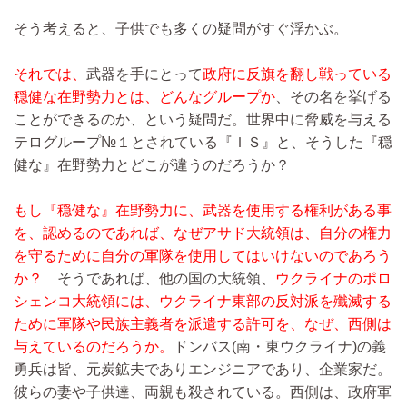
そう考えると、子供でも多くの疑問がすぐ浮かぶ。
それでは、
武器を手にとって
政府に反旗を翻し戦っている
穏健な在野勢力とは、どんなグループか
、その名を挙げる
ことができるのか、という疑問だ。世界中に脅威を与える
テログループ№１とされている『ＩＳ』と、そうした『穏
健な』在野勢力とどこが違うのだろうか？
もし『穏健な』在野勢力に、武器を使用する権利がある事
を、認めるのであれば、なぜアサド大統領は、自分の権力
を守るために自分の軍隊を使用してはいけないのであろう
か？
そうであれば、他の国の大統領、
ウクライナのポロ
シェンコ大統領には、ウクライナ東部の反対派を殲滅する
ために軍隊や民族主義者を派遣する許可を、なぜ、西側は
与えているのだろうか。
ドンバス(南・東ウクライナ)の義
勇兵は皆、元炭鉱夫でありエンジニアであり、企業家だ。
彼らの妻や子供達、両親も殺されている。西側は、政府軍