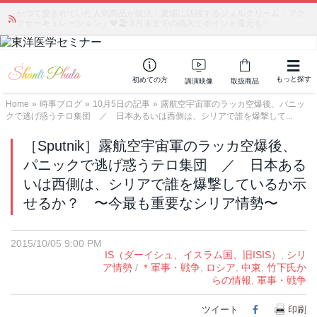
かつて愛されていた人気商品が復活！夏場に活躍するジェルクリーム「アク
アサーキュレーション」💖🏖️ 8月末までの購入でポイント還元も✨
もっと探す
初めての方
講演映像
取扱商品
Home
»
時事ブログ
»
10月5日の記事
»
露航空宇宙軍のラッカ空爆後、パニッ
クで逃げ惑うテロ集団 ／ 日本あるいは西側は、シリアで誰を爆撃して...
［Sputnik］露航空宇宙軍のラッカ空爆後、
パニックで逃げ惑うテロ集団 ／ 日本ある
いは西側は、シリアで誰を爆撃しているか示
せるか？ 〜今最も重要なシリア情勢〜
2015/10/05 9:00 PM
IS（ダーイシュ、イスラム国、旧ISIS）
,
シリ
ア情勢
/
＊軍事・戦争
,
ロシア
,
中東
,
竹下氏か
らの情報
,
軍事・戦争
ツイート
Facebook
印刷