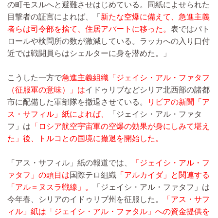
の町モスルへと避難させはじめている。同紙によせられた
目撃者の証言によれば、「
新たな空爆に備えて、急進主義
者らは司令部を捨て、住居アパートに移った。
表ではパト
ロールや検問所の数が激減している。ラッカへの入り口付
近では戦闘員らはシェルターに身を潜めた。」
こうした一方で
急進主義組織「ジェイシ・アル・ファタフ
（征服軍の意味）」は
イドゥリブなどシリア北西部の諸都
市に配備した軍部隊を撤退させている。
リビアの新聞「ア
ス・サフィル」紙によれば、
「ジェイシ・アル・ファタ
フ」は
「ロシア航空宇宙軍の空爆の効果が身にしみて堪え
た」後、トルコとの国境に撤退を開始した。
「アス・サフィル」紙の報道では、
「ジェイシ・アル・フ
ァタフ」の頭目は
国際テロ組織
「アルカイダ」と関連する
「アル＝ヌスラ戦線」。
「ジェイシ・アル・ファタフ」は
今年春、シリアのイドゥリブ州を征服した。
「アス・サフ
ィル」紙は「ジェイシ・アル・ファタル」への資金提供を