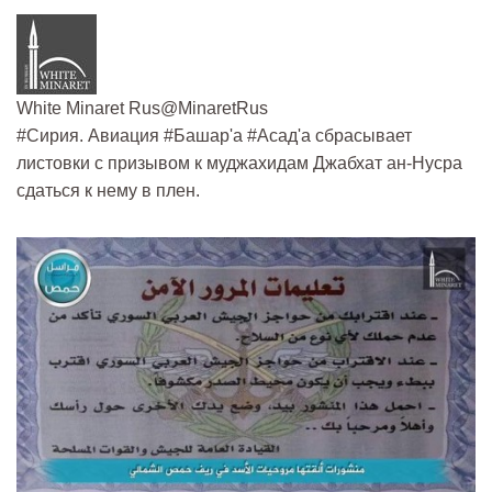
White Minaret Rus‏@MinaretRus
#Сирия. Авиация #Башар'а #Асад'а сбрасывает
листовки с призывом к муджахидам Джабхат ан-Нусра
сдаться к нему в плен.