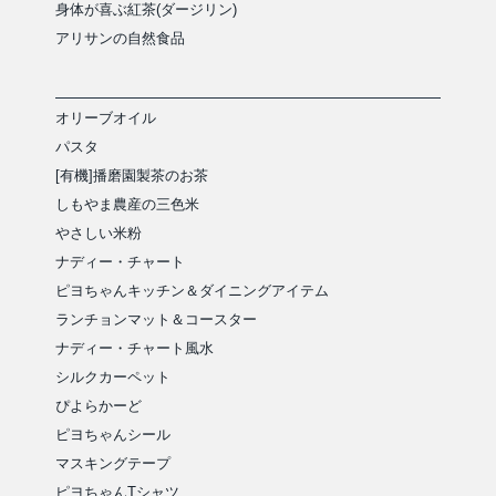
身体が喜ぶ紅茶(ダージリン)
アリサンの自然食品
オリーブオイル
パスタ
[有機]播磨園製茶のお茶
しもやま農産の三色米
やさしい米粉
ナディー・チャート
ピヨちゃんキッチン＆ダイニングアイテム
ランチョンマット＆コースター
ナディー・チャート風水
シルクカーペット
ぴよらかーど
ピヨちゃんシール
マスキングテープ
ピヨちゃんTシャツ