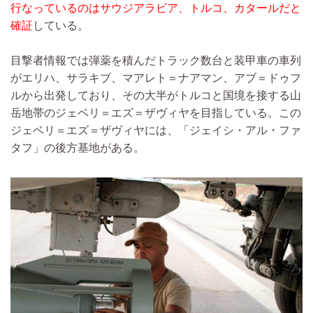
行なっているのはサウジアラビア、トルコ、カタールだと
確証
している。
目撃者情報では弾薬を積んだトラック数台と装甲車の車列
がエリハ、サラキブ、マアレト＝ナアマン、アブ＝ドゥフ
ルから出発しており、その大半がトルコと国境を接する山
岳地帯のジェベリ＝エズ＝ザヴィヤを目指している。この
ジェベリ＝エズ＝ザヴィヤには、「ジェイシ・アル・ファ
タフ」の後方基地がある。