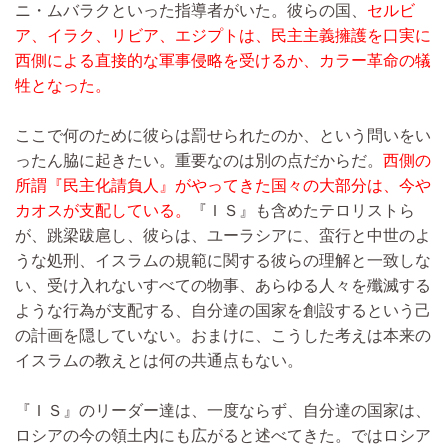
ニ・ムバラクといった指導者がいた。彼らの国、
セルビ
ア、イラク、リビア、エジプトは、民主主義擁護を口実に
西側による直接的な軍事侵略を受けるか、カラー革命の犠
牲となった。
ここで何のために彼らは罰せられたのか、という問いをい
ったん脇に起きたい。重要なのは別の点だからだ。
西側の
所謂『民主化請負人』がやってきた国々の大部分は、今や
カオスが支配している。
『ＩＳ』も含めたテロリストら
が、跳梁跋扈し、彼らは、ユーラシアに、蛮行と中世のよ
うな処刑、イスラムの規範に関する彼らの理解と一致しな
い、受け入れないすべての物事、あらゆる人々を殲滅する
ような行為が支配する、自分達の国家を創設するという己
の計画を隠していない。おまけに、こうした考えは本来の
イスラムの教えとは何の共通点もない。
『ＩＳ』のリーダー達は、一度ならず、自分達の国家は、
ロシアの今の領土内にも広がると述べてきた。ではロシア