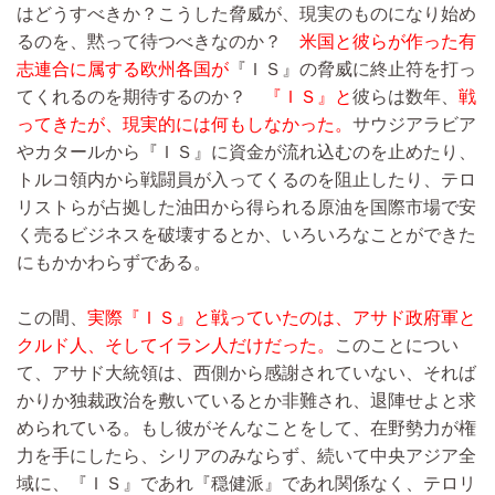
はどうすべきか？こうした脅威が、現実のものになり始め
るのを、黙って待つべきなのか？
米国と彼らが作った有
志連合に属する欧州各国が
『ＩＳ』の脅威に終止符を打っ
てくれるのを期待するのか？
『ＩＳ』と
彼らは数年、
戦
ってきたが、現実的には何もしなかった。
サウジアラビア
やカタールから『ＩＳ』に資金が流れ込むのを止めたり、
トルコ領内から戦闘員が入ってくるのを阻止したり、テロ
リストらが占拠した油田から得られる原油を国際市場で安
く売るビジネスを破壊するとか、いろいろなことができた
にもかかわらずである。
この間、
実際『ＩＳ』と戦っていたのは、アサド政府軍と
クルド人、そしてイラン人だけだった。
このことについ
て、アサド大統領は、西側から感謝されていない、それば
かりか独裁政治を敷いているとか非難され、退陣せよと求
められている。もし彼がそんなことをして、在野勢力が権
力を手にしたら、シリアのみならず、続いて中央アジア全
域に、『ＩＳ』であれ『穏健派』であれ関係なく、テロリ