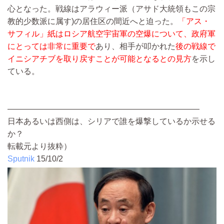
心となった。戦線はアラウィー派（アサド大統領もこの宗
教的少数派に属す)の居住区の間近へと迫った。
「アス・
サフィル」紙はロシア航空宇宙軍の空爆について、政府軍
にとっては非常に重要で
あり、相手が叩かれた
後の戦線で
イニシアチブを取り戻すことが可能となるとの見方
を示し
ている。
――――――――――――――――――――――――
日本あるいは西側は、シリアで誰を爆撃しているか示せる
か？
転載元より抜粋）
Sputnik
15/10/2