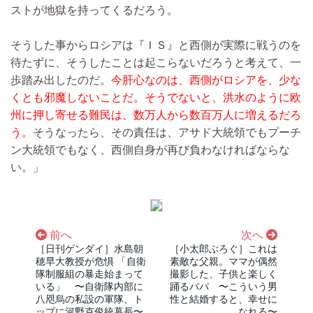
ストが地獄を持ってくるだろう。
そうした事からロシアは『ＩＳ』と西側が実際に戦うのを
待たずに、そうしたことは起こらないだろうと考えて、一
歩踏み出したのだ。
今肝心なのは、西側がロシアを、少な
くとも邪魔しないことだ。そうでないと、洪水のように欧
州に押し寄せる難民は、数万人から数百万人に増えるだろ
う。
そうなったら、その責任は、アサド大統領でもプーチ
ン大統領でもなく、西側自身が再び負わなければならな
い。」
前へ
次へ
［日刊ゲンダイ］水島朝
［小太郎ぶろぐ］これは
穂早大教授が危惧 「自衛
素敵な父親。ママが偶然
隊制服組の暴走始まって
撮影した、子供と楽しく
いる」 〜自衛隊内部に
踊るパパ 〜こういう男
八咫烏の私設の軍隊、ト
性と結婚すると、幸せに
ップに河野克俊統幕長〜
なれる〜