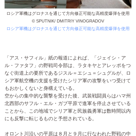
ロシア軍機はグロナスを通じて方向修正可能な高精度爆弾を使用
© SPUTNIK/ DMITRIY VINOGRADOV
ロシア軍機はグロナスを通じて方向修正可能な高精度爆弾を使用
「アス・サフィル」紙の報道によれば、「ジェイシ・ア
ル・ファタフ」の野戦司令部は、ラタキヤとアレッポをつ
なぐ街道上の要所であるジスル＝エシュ＝シュグルが、ロ
シア軍航空機の支援を受けたシリア軍の攻撃をいつ受けて
もおかしくないと身構えている。
空からの集中的な襲撃を受けた後、武装戦闘員らはハマ州
北西部のサフル・エル・ガブ平原で進軍を停止させている
ことから、この地域でシリア軍と民族義勇軍は数時間以内
にも反撃に転じるものと予想されている。
オロント川沿いの平原は８月と９月に行なわれた野戦の中