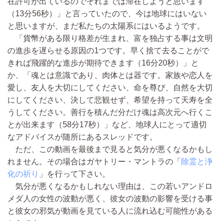
在許可が出ているのでそれまでは滞在しようと思います
（13分56秒）」と言っていたので、今は地球にはいない
と思いますが、まだ私たちの太陽系にはいるようです。
「貨幣がある限り格差が生まれ、富を独占する事は文明
の進歩を遅らせる原因の1つです。早く捨て去ることがで
きれば飛躍的な進歩が期待できます（16分20秒）」と
か、「魂とは意識であり、肉体とは器です。家族や恋人を
愛し、友人を大切にしてください、命を尊び、自然を大切
にしてください、決して悲観せず、希望を持って天寿を全
うしてください。善行を積んだ分だけ魂は高次元へ行くこ
とが出来ます（58分17秒）」など、地球人にとって適切
なアドバイスが随所にあるスレッドです。
ただ、この動画を最後まで見ると気分が悪くなるかもし
れません。その場合はガヤトリー・マントラの「
除霊と浄
化の祈り
」を行って下さい。
気分が悪くなるかもしれない理由は、この若いアンドロ
メダ人の女性の波動が悪く、彼女の波動の影響を受ける事
と彼女の邪気が動画を見ている人に流れ込む可能性がある