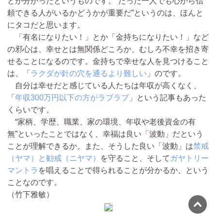
とが分かったというものです。“たった一人でも心から信
頼できる人がいるかどうかが重要だ”というのは、ほんと
にタコだと思います。
「有名になりたい！」とか「金持ちになりたい！」など
の邪心は、幸せとは無関係どころか、むしろ不幸を招き寄
せることになるのです。金持ちで幸せな人を見つけること
は、「
ラクダが針の穴を通るより難しい
」のです。
自分は幸せだと感じている人たちは年収が高くなく、
「
年収300万円以下の方がラブラブ
」という記事もあった
くらいです。
“家柄、学歴、職業、家の環境、年収や老後資金の有
無”といったことではなく、幸福は良い「波動」だという
ことが理解できるか。また、そうした良い「波動」は
禁戒
（ヤマ）と勧戒（ニヤマ）
を守ること、そして
ガヤトリー
マントラ
を唱えることで得られることが分かるか、という
ことなのです。
（竹下雅敏）