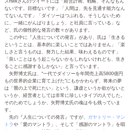
スnwkさんのツイートには「経営計画、戦略、そんなもん
ないです。目標ないです」「人間は、先を見通す能力なん
てないんです」「ダイソーはつぶれる。そうしないため
に、一緒にがんばりましょう、と社員に言っている」な
ど、氏の個性的な発言の数々があります。
この中に『人生についての発言』があり、氏は「生きる
ということは、基本的に楽しいことではありません」「楽
しさと言うものは、努力した結果、味わえるものです」
「良いことはもう起こらないかもしれないけれども、生き
ることに感謝するしかない」と言っています。
矢野博丈氏は、“一代でダイソーを年間売上高5800億円
もの世界的企業に育て上げた”にもかかわらず、将来の夢
は「畳の上で死にたい」という、謙虚というか欲がないと
いうか、経営者としては非常に珍しいタイプの人でした。
そのためでしょうか、矢野博丈氏の魂は今も残っていま
す。
先の『人生についての発言』ですが、
ガヤトリー・マン
トラ
や「愛のマントラ」、そして「感謝のマントラ」を唱