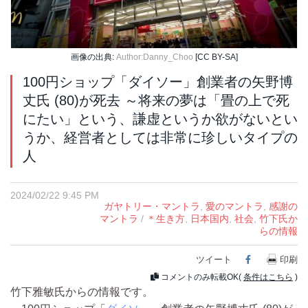
画像の出典:
Author:Danny_Choo
[CC BY-SA]
100円ショップ「ダイソー」創業者の矢野博
丈氏 (80)が死去 ～将来の夢は「畳の上で死
にたい」という、謙虚というか欲がないとい
うか、経営者としては非常に珍しいタイプの
人
2024/02/22 9:45 PM
ガヤトリー・マントラ
,
愛のマントラ
,
感謝の
マントラ
/
＊生き方
,
日本国内
,
社会
,
竹下氏か
らの情報
ツイート
Facebook
印刷
コメントのみ転載OK(
条件はこちら
)
竹下雅敏氏からの情報です。