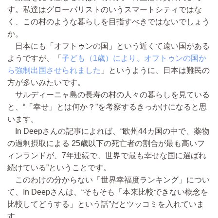
す。私達はグローバリストのいうスマートシティではな
く、この村のような暮らしを目指すべきではないでしょう
か。
日本にも「オフトゥンの国」という近くて遠い国がある
ようですが、「
子ども（1歳）により、オフトゥンの国か
ら強制出国させられました
」というように、日本は難民の
方が多いみたいです。
サルディーニャ島の長寿の村の人々の暮らしを見ている
と、“「幸せ」とは何か？”を考察するきっかけになると思
います。
In Deepさんの記事によれば、“欧州44カ国の中で、薬物
の過剰摂取による 25歳以下の死亡者の割合が最も高いフ
ィンランドが、7年連続で、世界で最も幸せな国に選ばれ
続けている”ということです。
このわけの分からない「世界幸福度ランキング」につい
て、In Deepさんは、“そもそも「本来比較できない概念を
比較してどうする」という話”だとツッコミを入れていま
す。