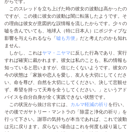
からです。
このスレッドを立ち上げた時の彼女の波動は高かったの
ですが、この後に彼女の波動は闇に転落したようです。そ
の理由は彼女が意図的な誤情報を流したからです。少々の
嘘を含んでいても、地球人（特に日本人）にポジティブな
影響を与えられるなら「
嘘も方便
」だと考えたのかも知れ
ません。
しかし、これは
ヤマ・ニヤマ
に反した行為であり、実行
すれば確実に裁かれます。彼女は私のことも、私の情報も
知っていると思いますが、信じたくないようです。彼女の
今の状態は「家族や恋人を愛し、友人を大切にしてくださ
い、命を尊び、自然を大切にしてください、決して悲観せ
ず、希望を持って天寿を全うしてください。」というアド
バイスを自分自身が全く実践できない状態です。
この状況から抜け出すには、
カルマ軽減の祈り
を行い、
その後でガヤトリー・マントラの「除霊と浄化の祈り」を
行って下さい。謝罪の気持ちが本当であれば、これで波動
は元に戻ります。戻らない場合はこれを何度も繰り返して