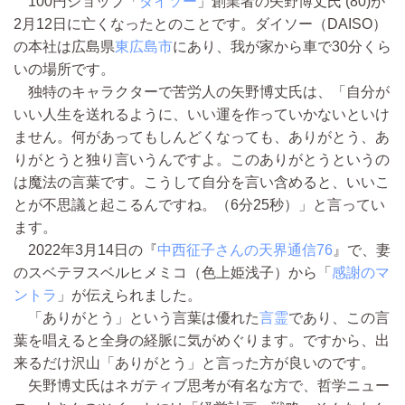
100円ショップ「
ダイソー
」創業者の矢野博丈氏 (80)が
2月12日に亡くなったとのことです。ダイソー（DAISO）
の本社は広島県
東広島市
にあり、我が家から車で30分くら
いの場所です。
独特のキャラクターで苦労人の矢野博丈氏は、「自分が
いい人生を送れるように、いい運を作っていかないといけ
ません。何があってもしんどくなっても、ありがとう、あ
りがとうと独り言いうんですよ。このありがとうというの
は魔法の言葉です。こうして自分を言い含めると、いいこ
とが不思議と起こるんですね。（6分25秒）」と言ってい
ます。
2022年3月14日の『
中西征子さんの天界通信76
』で、妻
のスベテヲスベルヒメミコ（色上姫浅子）から「
感謝のマ
ントラ
」が伝えられました。
「ありがとう」という言葉は優れた
言霊
であり、この言
葉を唱えると全身の経脈に気がめぐります。ですから、出
来るだけ沢山「ありがとう」と言った方が良いのです。
矢野博丈氏はネガティブ思考が有名な方で、哲学ニュー