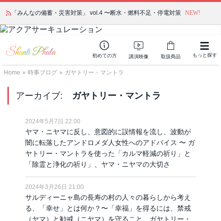
「みんなの備蓄・災害対策」 vol.4 〜断水・燃料不足・停電対策
NEW!
もっと探す
初めての方
講演映像
取扱商品
Home
»
時事ブログ
»
ガヤトリー・マントラ
アーカイブ:
ガヤトリー・マントラ
2024年5月7日 22:00
ヤマ・ニヤマに反し、意図的に誤情報を流し、波動が
闇に転落したアンドロメダ人女性へのアドバイス 〜 ガ
ヤトリー・マントラを使った「カルマ軽減の祈り」と
「除霊と浄化の祈り」、ヤマ・ニヤマの大切さ
2024年3月26日 21:00
サルディーニャ島の長寿の村の人々の暮らしから考え
る、「幸せ」とは何か？〜「幸福」を得るには、禁戒
（ヤマ）と勧戒（ニヤマ）を守ること、ガヤトリー・