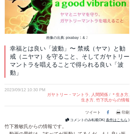
画像の出典: pixabay
1
&
2
幸福とは良い「波動」〜 禁戒（ヤマ）と勧
戒（ニヤマ）を守ること、そしてガヤトリー
マントラを唱えることで得られる良い「波
動」
2023/09/12 10:30 PM
ガヤトリー・マントラ
,
人間関係
/
＊生き方
,
生き方
,
竹下氏からの情報
ツイート
Facebook
印刷
コメントのみ転載OK(
条件はこちら
)
竹下雅敏氏からの情報です。
動画の男性は、“すべてが振動してるんだ。もし良い振