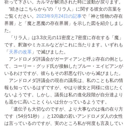
祈って下さい。カルマが解消された時に波動が戻ります。
“続きはこちらから”の「リラ人」に関する彼女の言葉を
ご覧ください。
2023年9月24日の記事
で「神と怪物の存在
界層」と「魔と悪魔の存在界層」を示した図を紹介しまし
た。
「リラ人」は3.3次元の11密度と7密度に存在する「魔」
です。釈迦やミカエルなどがこれに当たります。いずれも
「
天界の改革
」で滅びました。
アンドロメダ評議会がガーディアンと呼ぶ存在の例とし
て、コーリー・グッド氏が接触したブルー・エイビアンが
いるわけですが、彼らもその邪悪な行いから滅びました。
アンドロメダ評議会の現在の議長は、私のことも私の情
報も知っているはずですが、やはり彼女と同様に信じたく
ないようです。しかし、議長は私の進化段階が自分達より
も遥かに高いことくらいは分かっているようです。
「遺伝子も大切なのですが、より大事なのは魂の在り方
です（54分51秒）」と120歳の若いアンドロメダ人の女性
は言っているのですが、実のところ私が何度も言及してい