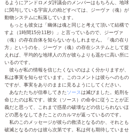
るようにアンドロメダ評議会のメンバーはもちろん、地球
に関与している宇宙人の殆どすべては、ジーヴァ（魂）が
動物システムに転落しています。
もっとも彼女は「幽体は魂と同じと考えて頂いて結構で
すよ（1時間15分11秒）」と言っているので、ジーヴァ
（魂）の存在自体を知らないかもしれません。「魂の在り
方」というのを、ジーヴァ（魂）の存在システムとして捉
えれば、平均的な地球人の方が彼らよりも遥かに高い所に
いるのです。
彼らが私の情報を信じたくないのはよく分かりますが、
私は事実を知らせています。このコメントは彼らへのもの
ですが、事実をありのままに見るようにしてください。
あなたたちが信奉してきた
ソース
は滅びました。処刑を
命じたのは私です。彼女（ソース）の命令に従うことが正
義だと思って、これまで惑星の破壊などの信じられないほ
どの悪をなしてきたことのカルマが返っているのです。
私のこのメッセージが彼らの救済となるのか、それとも
破滅となるのかは彼ら次第です。私は何も期待していませ