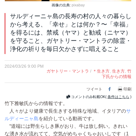
画像の出典:
pixabay
サルディーニャ島の長寿の村の人々の暮らし
から考える、「幸せ」とは何か？〜「幸福」
を得るには、禁戒（ヤマ）と勧戒（ニヤマ）
を守ること、ガヤトリー・マントラの除霊・
浄化の祈りを毎日欠かさずに唱えること
2024/03/26 9:00 PM
ガヤトリー・マントラ
/
＊生き方
,
生き方
,
竹
下氏からの情報
ツイート
Facebook
印刷
コメントのみ転載OK(
条件はこちら
)
竹下雅敏氏からの情報です。
人々がより健康で長生きする特殊な地域、イタリアの
サ
ルディーニャ島
を紹介している動画です。
“道端には野生らしき豚がおり、牛は放し飼い。きれい
な湧き水が流れてて、空気がめちゃくちゃおいしです（1