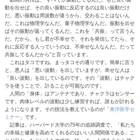
動を出せば、その良い振動に反応するのは良い振動だけ
だ。悪い振動は周波数が違うから、交わることはないん
だ。これは物理学なんだ。量子物理学なんだ。振動を出せ
ばその振動が返ってくるんだ。これを「共振」って言うん
だ。だから、もし君が不幸せで、それを発信してたら、そ
れに反応する人っていうのは、不幸せな人なんだ。だって
共振してるんだから”と言っています。
これはタコですね。まっタコその通りです。簡単に言う
と、悪人は「悪い波動」を出していますが、幸せな人は
「良い波動」を出しているのです。その「波動」はチャク
ラを使うことで、計ることが可能なのです。
人間の「身体」はアンテナであり、チャクラはセンサー
です。肉体レベルの波動は少し練習すれば、誰もが計れる
ようになります。その技法を教えているのが「
東洋医学セ
ミナー
」です。
記事は、ハーバード大学の75年の追跡調査で、「私たち
の幸福と健康を高めてくれるのはいい人間関係である」こ