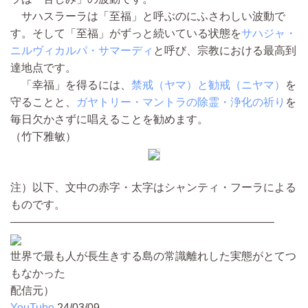
サハスラーラは「至福」と呼ぶのにふさわしい波動で
す。そして「至福」がずっと続いている状態を
サハジャ・
ニルヴィカルパ・サマーディ
と呼び、宗教における最高到
達地点です。
「幸福」を得るには、
禁戒（ヤマ）と勧戒（ニヤマ）
を
守ることと、
ガヤトリー・マントラの除霊・浄化の祈り
を
毎日欠かさずに唱えることを勧めます。
（竹下雅敏）
注）以下、文中の赤字・太字はシャンティ・フーラによる
ものです。
————————————————————————
世界で最も人が長生きする島の常識離れした実態がとてつ
もなかった
配信元）
YouTube
24/03/09