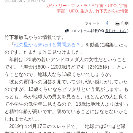
2024/05/07 10:00 PM
ガヤトリー・マントラ
/
＊宇宙・UFO
,
宇宙
,
宇宙・UFO
,
生き方
,
竹下氏からの情報
ツイート
Facebook
印刷
コメントのみ転載OK(
条件はこちら
)
竹下雅敏氏からの情報です。
『
他の星から来たけど質問ある？
』を動画に編集したも
のです。たまたま昨日見つけました。
年齢は120歳の若いアンドロメダ人の女性だということ
です。「寿命は800～1200歳ほどです（2分25秒）」とい
うことなので、地球人なら13歳くらいでしょうか。
彼女の質問への回答を見ていて少し幼い感じがしていた
のですが、13歳くらいならピッタリという気がします。も
っとも、私が地球人の男女を見ると、ほとんどの人は良く
て小学生の低学年に見えるので、13歳は地球人よりはずっ
と精神年齢が高いです。褒めていることにはならないかも
しれませんが…。
2019年の4月17日のスレッドで、「地球には3年ほど滞