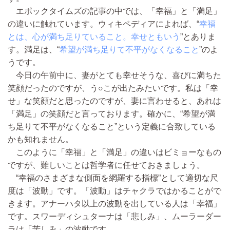
エポックタイムズの記事の中では、「幸福」と「満足」
の違いに触れています。ウィキペディアによれば、“
幸福
とは、心が満ち足りていること。幸せともいう
”とありま
す。満足は、“
希望が満ち足りて不平がなくなること
”のよ
うです。
今日の午前中に、妻がとても幸せそうな、喜びに満ちた
笑顔だったのですが、う○こが出たみたいです。私は「幸
せ」な笑顔だと思ったのですが、妻に言わせると、あれは
「満足」の笑顔だと言っております。確かに、“希望が満
ち足りて不平がなくなること”という定義に合致している
かも知れません。
このように「幸福」と「満足」の違いはビミョーなもの
ですが、難しいことは哲学者に任せておきましょう。
“幸福のさまざまな側面を網羅する指標”として適切な尺
度は「波動」です。「波動」はチャクラではかることがで
きます。アナーハタ以上の波動を出している人は「幸福」
です。スワーディシュターナは「悲しみ」、ムーラーダー
ラは「苦しみ」の波動です。