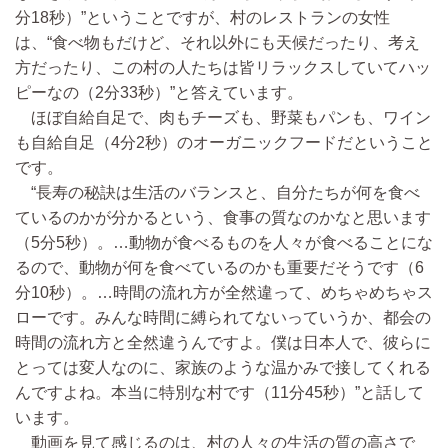
分18秒）”ということですが、村のレストランの女性
は、“食べ物もだけど、それ以外にも天候だったり、考え
方だったり、この村の人たちは皆リラックスしていてハッ
ピーなの（2分33秒）”と答えています。
ほぼ自給自足で、肉もチーズも、野菜もパンも、ワイン
も自給自足（4分2秒）のオーガニックフードだということ
です。
“長寿の秘訣は生活のバランスと、自分たちが何を食べ
ているのかが分かるという、食事の質なのかなと思います
（5分5秒）。…動物が食べるものを人々が食べることにな
るので、動物が何を食べているのかも重要だそうです（6
分10秒）。…時間の流れ方が全然違って、めちゃめちゃス
ローです。みんな時間に縛られてないっていうか、都会の
時間の流れ方と全然違うんですよ。僕は日本人で、彼らに
とっては変人なのに、家族のような温かみで接してくれる
んですよね。本当に特別な村です（11分45秒）”と話して
います。
動画を見て感じるのは、村の人々の生活の質の高さで