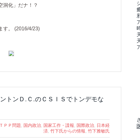
空洞化」だナ！？
(2016/4/23)
ントンＤ.Ｃ.のＣＳＩＳでトンデモな
ＴＰＰ問題
,
国内政治
,
国家工作・諜報
,
国際政治
,
日本経
済
,
竹下氏からの情報
,
竹下雅敏氏