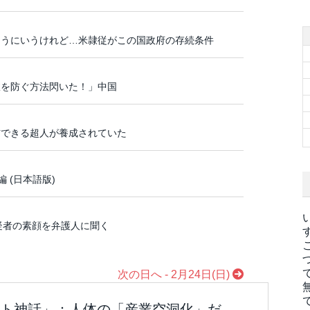
ようにいうけれど…米隷従がこの国政府の存続条件
事故を防ぐ方法閃いた！」中国
宙人と交信できる超人が養成されていた
 (日本語版)
件】被疑者の素顔を弁護人に聞く
次の日へ - 2月24日(日)
ト神話」：人体の「産業空洞化」だ