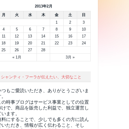
2013年2月
月
火
水
木
金
土
日
1
2
3
4
5
6
7
8
9
10
11
12
13
14
15
16
17
18
19
20
21
22
23
24
25
26
27
28
« 1月
3月 »
シャンティ・フーラが伝えたい、大切なこと
いつもご愛読いただき、ありがとうございま
す。
この時事ブログはサービス事業としての位置
づけで、商品を販売した利益で、独立運営し
ています。
無料にすることで、少しでも多くの方に読ん
でいただき、情報が広く伝わること、そし