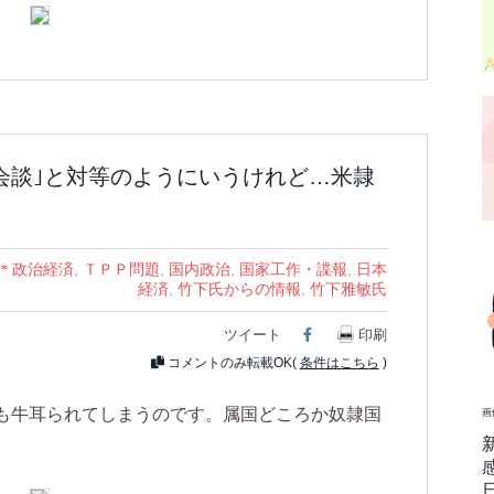
会談｣と対等のようにいうけれど…米隷
＊政治経済
,
ＴＰＰ問題
,
国内政治
,
国家工作・諜報
,
日本
経済
,
竹下氏からの情報
,
竹下雅敏氏
ツイート
Facebook
印刷
コメントのみ転載OK(
条件はこちら
)
糧も牛耳られてしまうのです。属国どころか奴隷国
画