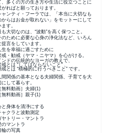
て、
多くの方の生き方や生活に役立つことに
繋がればと願っております。
シャンティ・フーラでは、「本当に大切なも
のからはお金が取れない」をモットーにして
います。
最も大切なのは、“波動”を高く保つこと。
そのために必要な心身の浄化法など、いろん
な提言をしています。
人生を幸福に過ごすために
禁戒・勧戒（ヤマ・ニヤマ）を心がける。
インドの伝統的なヨーガの教えで、
禁戒とは “してはならないこと” 、
勧戒とは “積極的に行うべきこと” です。
人間関係の基本となる夫婦関係、子育てを大
切にして暮らす。
［無料動画］夫婦(1)
［無料動画］親子(1)
心と身体を清浄にする
チャクラと波動測定
ガヤトリー・マントラ
愛のマントラ
日輪の写真