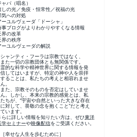
ジャパ（唱名）
癒しの光／免疫・恒常性／祝福の光
邪気への対処
アーユルヴェーダ
「ドーシャ」
時事ブログがよりわかりやすくなる情報
天界の改革
天界の秩序
アーユルヴェーダの解説
シャンティ・フーラは宗教ではなく、
また一切の宗教団体とも無関係です。
霊的な科学や精神世界に関する情報を発
信してはいますが、特定の神や人を崇拝
することは、私たちの考えと相容れませ
ん。
また、宗教そのものを否定はしていませ
ん。しかし、本来の宗教的感覚とは、私
たちが、“宇宙や自然といった大きな存在
に対して、畏敬の念を抱くこと”だと考え
ています。
さらに詳しい情報を知りたい方は、ぜひ
東洋
医学セミナー
や
映像配信
をご受講ください。
［幸せな人生を歩むために］