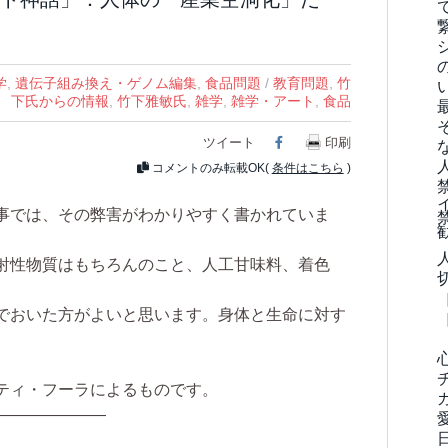
学
,
遺伝子組み換え・ゲノム編集
,
食品問題
/
教育問題
,
竹
下氏からの情報
,
竹下雅敏氏
,
雑学
,
雑学・アート
,
食品
ツイート
Facebook
印刷
コメントのみ転載OK(
条件はこちら
)
事では、その弊害がわかりやすく書かれていま
射性物質はもちろんのこと、人工甘味料、着色
でおいた方がよいと思います。身体と生命に対す
ティ・フーラによるものです。
———————