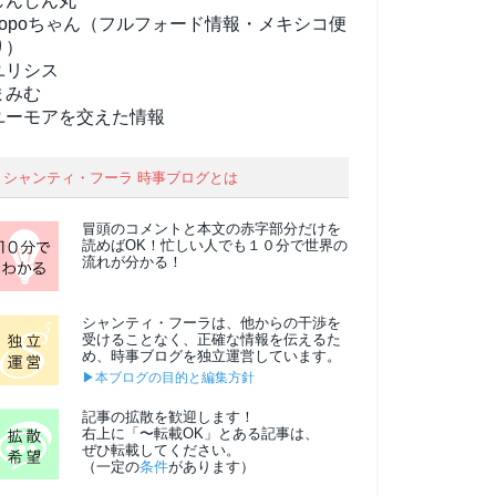
しんしん丸
popoちゃん（フルフォード情報・メキシコ便
り）
ユリシス
まみむ
ユーモアを交えた情報
シャンティ・フーラ 時事ブログとは
冒頭のコメントと本文の
赤字部分
だけを
読めばOK！忙しい人でも１０分で世界の
流れが分かる！
シャンティ・フーラは、他からの干渉を
受けることなく、正確な情報を伝えるた
め、時事ブログを独立運営しています。
▶本ブログの目的と編集方針
記事の拡散を歓迎します！
右上に「〜転載OK」とある記事は、
ぜひ転載してください。
（一定の
条件
があります）