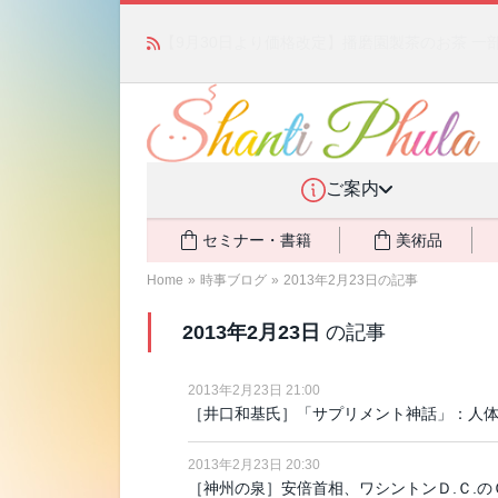
「みんなの備蓄・災害対策」 vol.4 〜断水・
ご案内
セミナー・書籍
美術品
Home
»
時事ブログ
»
2013年2月23日の記事
2013年2月23日
の記事
2013年2月23日 21:00
［井口和基氏］「サプリメント神話」：人
2013年2月23日 20:30
［神州の泉］安倍首相、ワシントンＤ.Ｃ.