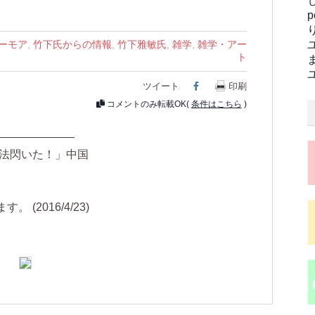
ーモア
,
竹下氏からの情報
,
竹下雅敏氏
,
雑学
,
雑学・アー
ト
ツイート
Facebook
印刷
コメントのみ転載OK(
条件はこちら
)
———————
方法閃いた！」中国
(2016/4/23)