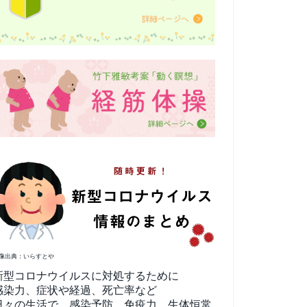
像出典：いらすとや
新型コロナウイルスに対処するために
感染力、症状や経過、死亡率など
日々の生活で、感染予防、免疫力、生体恒常