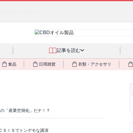
燃料不足・停電対策
NEW!
記事を読む
食品
日用雑貨
衣類・アクセサリ
体の「産業空洞化」だナ！？
のＣＳＩＳでトンデモな講演