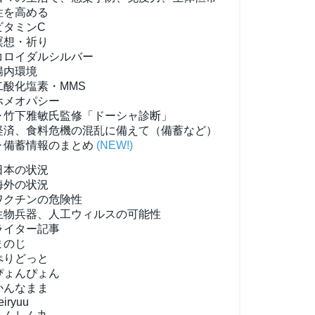
性を高める
ビタミンC
瞑想・祈り
コロイダルシルバー
腸内環境
二酸化塩素・MMS
ホメオパシー
▶竹下雅敏氏監修「ドーシャ診断」
経済、食料危機の混乱に備えて（備蓄など）
▶備蓄情報のまとめ
(NEW!)
日本の状況
海外の状況
ワクチンの危険性
生物兵器、人工ウィルスの可能性
ライター記事
まのじ
ぺりどっと
ぴょんぴょん
かんなまま
eiryuu