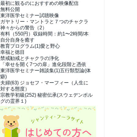
最初に観るのにおすすめの映像配信
無料公開
東洋医学セミナー試聴映像
ガヤトリー・マントラと７つのチャクラ
神々からの警告（2）
有料（550円）
収録時間：約1〜2時間/本
自分自身を癒す
教育プログラム(1)
愛と野心
幸福と徳目
禁戒勧戒とチャクラの浄化
「幸せを開く7つの扉」進化段階と憑依
東洋医学セミナー雑談集(1)
五行類型論(体
癖)
夫婦(63)
ジョセフ・マーフィー（人生に
対する態度）
宗教学
初級(252) 秘密伝承(スウェデンボル
グの霊界１)