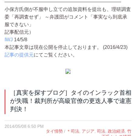
————————————————————————
小保方氏側が不服申し立ての追加資料を提出も、理研調査
委「再調査せず」 ～弁護団がコメント「事実なら到底承
服できない」
記事配信元）
IWJ
14/5/8
本記事文章は現在公開を停止しております。 (2016/4/23)
記事の提供元
にてご覧ください。
［真実を探すブログ］タイのインラック首相
が失職！裁判所が高級官僚の更迭人事で違憲
判決！
2014/05/08 6:50 PM
タイ情勢
/
＊司法
,
アジア
,
司法
,
政治経済
,
竹