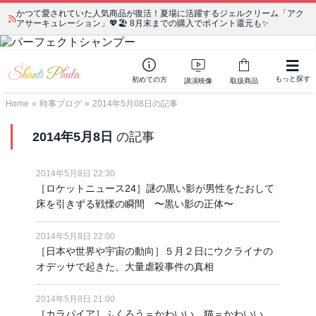
かつて愛されていた人気商品が復活！夏場に活躍するジェルクリーム「アク
アサーキュレーション」💖🏖️ 8月末までの購入でポイント還元も✨
もっと探す
初めての方
講演映像
取扱商品
Home
»
時事ブログ
»
2014年5月08日の記事
2014年5月8日
の記事
2014年5月8日 22:30
［ロケットニュース24］謎の黒い影が男性をたおして
床を引きずる戦慄の瞬間 〜黒い影の正体〜
2014年5月8日 22:00
［日本や世界や宇宙の動向］５月２日にウクライナの
オデッサで起きた、大量虐殺事件の真相
2014年5月8日 21:00
［カラパイア］ふくろう＝かわいい、猫＝かわいい。