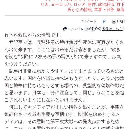
リカ
,
ヨーロッパ
,
ロシア
,
事件
,
政治経済
,
竹下
氏からの情報
,
軍事・戦争
,
陰謀
ツイート
Facebook
印刷
コメントのみ転載OK(
条件はこちら
)
竹下雅敏氏からの情報です。
元記事では、閲覧注意の焼け焦げた死体の写真がたくさ
ん出て来ます。ここでは出来るだけ省きましたが、“続き
を読む”以降に２枚その手の写真が出て来ますので、お気
をつけください。
記事は非常にわかりやすく、よくまとまっているものと
思います。国内を内戦に持ち込もうとしたり、あるいは敵
国と戦争に持ち込もうとする場合の、典型的な偽旗作戦だ
と思います。日本も十分に注意して、同じようなことを起
こされないようにしないといけません。
何にしてもメディアが正しい情報を出すことが、事態を
鎮静化させる最も重要な事柄です。NHKを始めとするメ
ディアは、その意味で第三次大戦への発火点にするため
に、こうした犯罪行為を行っているウクライナの暫定政権