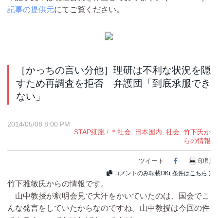
記事の提供元
にてご覧ください。
［かっちの言い分他］理研は不利な状況を隠
すため再調査を拒否 弁護団「到底承服でき
ない」
2014/05/08 8:00 PM
STAP細胞
/
＊社会
,
日本国内
,
社会
,
竹下氏か
らの情報
ツイート
Facebook
印刷
コメントのみ転載OK(
条件はこちら
)
竹下雅敏氏からの情報です。
山中教授が釈明会見で大汗をかいていたのは、国会でこ
んな発言をしていたからなのですね。山中教授は今回の件