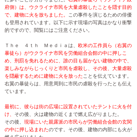
府側）は、ウクライナ市民を大量虐殺したことを隠す目的
で、建物に火を放ちました。
この事件を演じるための俳優
も登用されています。以下に示す現場の写真はかなり衝撃
的ですので、閲覧にはご注意ください。
Ｔｈｅ ４ｔｈ Ｍｅｄｉａは、
欧米の工作員ら（右翼の
暴徒ら）がウクライナ市民を労働組合会館の中に押しこ
め、刑罰を免れるために、誰の目も届かない建物の中で、
楽しみながらじっくりと市民を虐殺し、その後、大量虐殺
を隠蔽するために建物に火を放った
ことを伝えています。
右翼の暴徒らは、用意周到に市民の虐殺を行ったとも伝え
ています。
最初に、彼らは街の広場に設置されていたテントに火を付
け、
その後、火は建物の近くまで燃え広がりました。
その後、
現場にいた親露派の市民らが労働組合会館の玄関
の中に押し込まれた
のです。その後、建物の内部にも火が