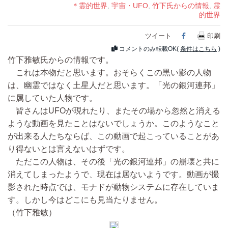
＊霊的世界
,
宇宙・UFO
,
竹下氏からの情報
,
霊
的世界
ツイート
Facebook
印刷
コメントのみ転載OK(
条件はこちら
)
竹下雅敏氏からの情報です。
これは本物だと思います。おそらくこの黒い影の人物
は、幽霊ではなく土星人だと思います。「光の銀河連邦」
に属していた人物です。
皆さんはUFOが現れたり、またその場から忽然と消える
ような動画を見たことはないでしょうか。このようなこと
が出来る人たちならば、この動画で起こっていることがあ
り得ないとは言えないはずです。
ただこの人物は、その後「光の銀河連邦」の崩壊と共に
消えてしまったようで、現在は居ないようです。動画が撮
影された時点では、モナドが動物システムに存在していま
す。しかし今はどこにも見当たりません。
（竹下雅敏）