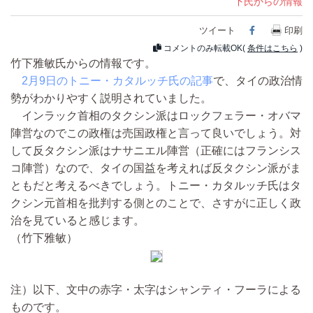
下氏からの情報
ツイート
Facebook
印刷
コメントのみ転載OK(
条件はこちら
)
竹下雅敏氏からの情報です。
2月9日のトニー・カタルッチ氏の記事
で、タイの政治情
勢がわかりやすく説明されていました。
インラック首相のタクシン派はロックフェラー・オバマ
陣営なのでこの政権は売国政権と言って良いでしょう。対
して反タクシン派はナサニエル陣営（正確にはフランシス
コ陣営）なので、タイの国益を考えれば反タクシン派がま
ともだと考えるべきでしょう。トニー・カタルッチ氏はタ
クシン元首相を批判する側とのことで、さすがに正しく政
治を見ていると感じます。
（竹下雅敏）
注）以下、文中の赤字・太字はシャンティ・フーラによる
ものです。