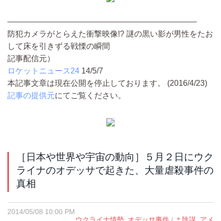
――――――――――――――――――――――――
防犯カメラがとらえた衝撃映像!? 謎の黒い影が男性をたお
して床を引きずる戦慄の瞬間
記事配信元）
ロケットニュース24
14/5/7
本記事文章は現在公開を停止しております。 (2016/4/23)
記事の提供元
にてご覧ください。
［日本や世界や宇宙の動向］５月２日にウク
ライナのオデッサで起きた、大量虐殺事件の
真相
2014/05/08 10:00 PM
ウクライナ情勢
,
オデッサ事件
/
＊陰謀
,
アメ