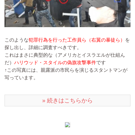
このような
犯罪行為を行った工作員ら（右翼の暴徒ら）
を
探し出し、詳細に調査すべきです。
これはまさに典型的な（アメリカとイスラエルが仕組ん
だ）
ハリウッド・スタイルの偽旗攻撃事件
です
↑この写真には、親露派の市民らを演じるスタントマンが
写っています。
» 続きはこちらから