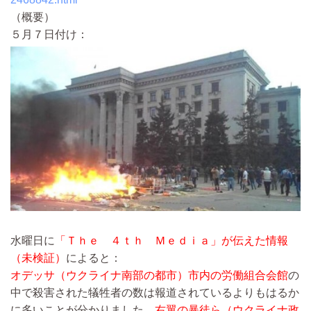
（概要）
５月７日付け：
水曜日に
「Ｔｈｅ ４ｔｈ Ｍｅｄｉａ」が伝えた情報
（未検証）
によると：
オデッサ（ウクライナ南部の都市）市内の労働組合会館
の
中で殺害された犠牲者の数は報道されているよりもはるか
に多いことが分かりました。
右翼の暴徒ら（ウクライナ政