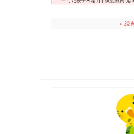
— うた桜子🌸流山市議会議員 (@roc
» 