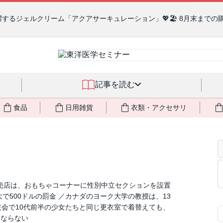
るジェルクリーム「アクアサーキュレーション」💖🏖️ 8月末までの
記事を読む
食品
日用雑貨
衣類・アクセサリ
小売店は、おもちゃコーナーに性別中立セクションを設置
で500ドルの罰金 ／カナダのヨーク大学の教授は、13
技会で10代前半の少女たちと同じ更衣室で着替えても、
にならない