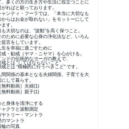
て、
多くの方の生き方や生活に役立つことに
繋がればと願っております。
シャンティ・フーラでは、「本当に大切なも
のからはお金が取れない」をモットーにして
います。
最も大切なのは、“波動”を高く保つこと。
そのために必要な心身の浄化法など、いろん
な提言をしています。
人生を幸福に過ごすために
禁戒・勧戒（ヤマ・ニヤマ）を心がける。
インドの伝統的なヨーガの教えで、
禁戒とは “してはならないこと” 、
勧戒とは “積極的に行うべきこと” です。
人間関係の基本となる夫婦関係、子育てを大
切にして暮らす。
［無料動画］夫婦(1)
［無料動画］親子(1)
心と身体を清浄にする
チャクラと波動測定
ガヤトリー・マントラ
愛のマントラ
日輪の写真