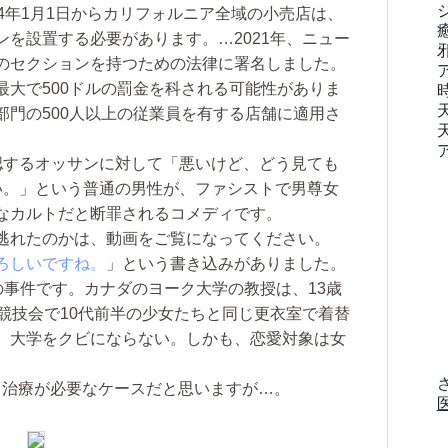
24年1月1日からカリフォルニア全域の小売店は、
を設置する必要があります。…2021年、ニュー
のセクションを持つための法律に署名しました。
最大で500ドルの罰金を科される可能性がありま
部門の500人以上の従業員を有する店舗に適用さ
するオッサンに対して「悪いけど、どう見ても
い。」という普通の男性が、ファシストで男尊女
なカルトだと断罪されるコメディです。
逃れたのかは、動画をご覧になってください。
ろしいですね。
」という書き込みがありました。
の事件です。カナダのヨーク大学の教授は、13歳
競技会で10代前半の少女たちと同じ更衣室で着替
、大学をクビにならない。しかも、恋愛対象は女
 治療が必要なケースだと思いますが…。