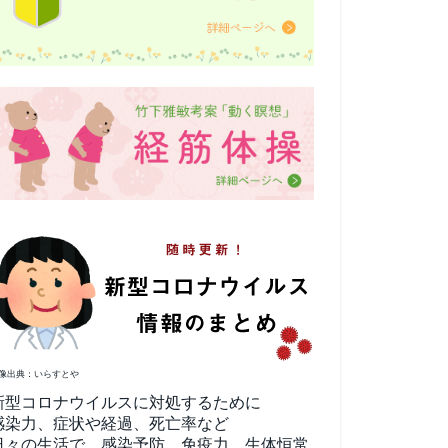
像出典：いらすとや
新型コロナウイルスに対処するために
感染力、症状や経過、死亡率など
日々の生活で、感染予防、免疫力、生体恒常