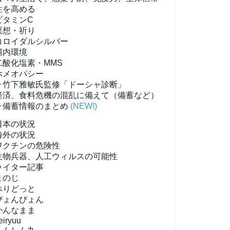
性を高める
ビタミンC
瞑想・祈り
コロイダルシルバー
腸内環境
二酸化塩素・MMS
ホメオパシー
▶竹下雅敏氏監修「ドーシャ診断」
経済、食料危機の混乱に備えて（備蓄など）
▶備蓄情報のまとめ
(NEW!)
日本の状況
海外の状況
ワクチンの危険性
生物兵器、人工ウィルスの可能性
ライター記事
まのじ
ぺりどっと
ぴょんぴょん
かんなまま
eiryuu