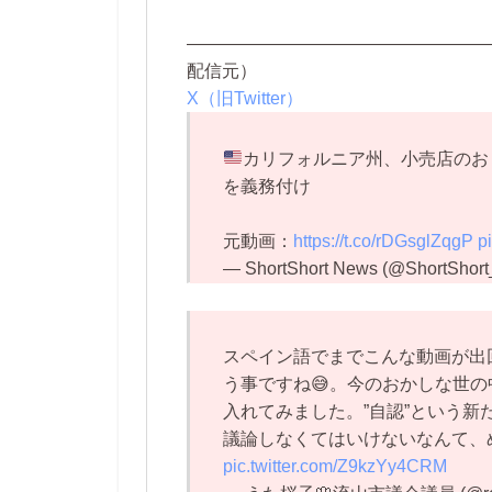
—————————————————
配信元）
X（旧Twitter）
カリフォルニア州、小売店のお
を義務付け
元動画：
https://t.co/rDGsglZqgP
p
— ShortShort News (@ShortShor
スペイン語でまでこんな動画が出
う事ですね😅。今のおかしな世
入れてみました。”自認”という
議論しなくてはいけないなんて、
pic.twitter.com/Z9kzYy4CRM