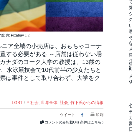
出典: Pixabay
1
2
ォルニア全域の小売店は、おもちゃコーナ
置する必要がある ～店舗は従わない場
／カナダのヨーク大学の教授は、13歳の
で、水泳競技会で10代前半の少女たちと
察は事件として取り合わず、大学をク
LGBT
/
＊社会
,
世界全体
,
社会
,
竹下氏からの情報
ツイート
Facebook
印刷
コメントのみ転載OK(
条件はこちら
)