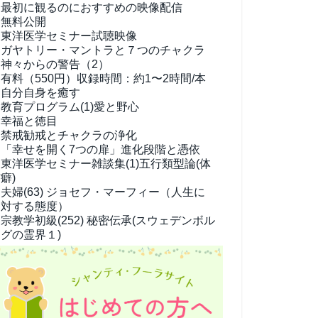
最初に観るのにおすすめの映像配信
無料公開
東洋医学セミナー試聴映像
ガヤトリー・マントラと７つのチャクラ
神々からの警告（2）
有料（550円）
収録時間：約1〜2時間/本
自分自身を癒す
教育プログラム(1)
愛と野心
幸福と徳目
禁戒勧戒とチャクラの浄化
「幸せを開く7つの扉」進化段階と憑依
東洋医学セミナー雑談集(1)
五行類型論(体
癖)
夫婦(63)
ジョセフ・マーフィー（人生に
対する態度）
宗教学
初級(252) 秘密伝承(スウェデンボル
グの霊界１)