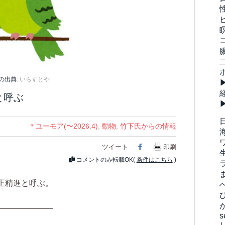
の出典:
いらすとや
と呼ぶ
＊ユーモア(〜2026.4)
,
動物
,
竹下氏からの情報
ツイート
Facebook
印刷
コメントのみ転載OK(
条件はこちら
)
正精進と呼ぶ。
———————
s