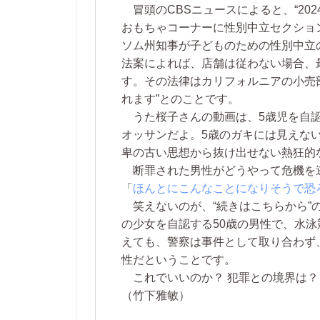
冒頭のCBSニュースによると、“20
おもちゃコーナーに性別中立セクション
ソム州知事が子どものための性別中立
法案によれば、店舗は従わない場合、
す。その法律はカリフォルニアの小売
れます”とのことです。
うた桜子さんの動画は、5歳児を自認
オッサンだよ。5歳のガキには見えな
卑の古い思想から抜け出せない熱狂的
断罪された男性がどうやって危機を
「
ほんとにこんなことになりそうで恐
笑えないのが、“続きはこちらから”
の少女を自認する50歳の男性で、水泳
えても、警察は事件として取り合わず
性だということです。
これでいいのか？ 犯罪との境界は？
（竹下雅敏）