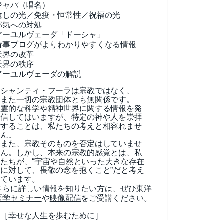
ジャパ（唱名）
癒しの光／免疫・恒常性／祝福の光
邪気への対処
アーユルヴェーダ
「ドーシャ」
時事ブログがよりわかりやすくなる情報
天界の改革
天界の秩序
アーユルヴェーダの解説
シャンティ・フーラは宗教ではなく、
また一切の宗教団体とも無関係です。
霊的な科学や精神世界に関する情報を発
信してはいますが、特定の神や人を崇拝
することは、私たちの考えと相容れませ
ん。
また、宗教そのものを否定はしていませ
ん。しかし、本来の宗教的感覚とは、私
たちが、“宇宙や自然といった大きな存在
に対して、畏敬の念を抱くこと”だと考え
ています。
さらに詳しい情報を知りたい方は、ぜひ
東洋
医学セミナー
や
映像配信
をご受講ください。
［幸せな人生を歩むために］