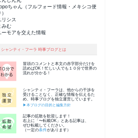
しんしん丸
popoちゃん（フルフォード情報・メキシコ便
り）
ユリシス
まみむ
ユーモアを交えた情報
シャンティ・フーラ 時事ブログとは
冒頭のコメントと本文の
赤字部分
だけを
読めばOK！忙しい人でも１０分で世界の
流れが分かる！
シャンティ・フーラは、他からの干渉を
受けることなく、正確な情報を伝えるた
め、時事ブログを独立運営しています。
▶本ブログの目的と編集方針
記事の拡散を歓迎します！
右上に「〜転載OK」とある記事は、
ぜひ転載してください。
（一定の
条件
があります）