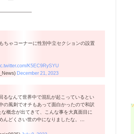
———————
もちゃコーナーに性別中立セクションの設置
ic.twitter.com/K5EC9RySYU
t_News)
December 21, 2023
回るなんて世界中で混乱が起こっているとい
の中の風刺でオチもあって面白かったので和訳
新たな概念が出てきて、こんな事を大真面目に
めんどくさい世の中になりましたな。…