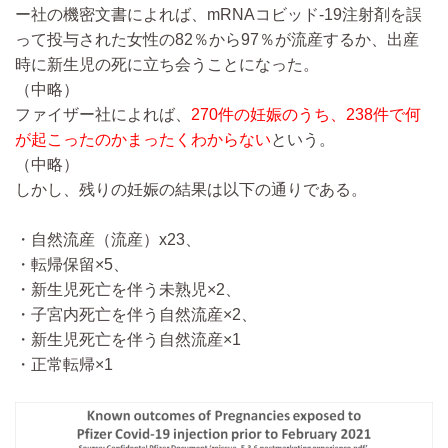
ー社の機密文書によれば、mRNAコビッド-19注射剤を誤
って投与された女性の82％から97％が流産するか、出産
時に新生児の死に立ち会うことになった。
（中略）
ファイザー社によれば、
270件の妊娠のうち、238件で何
が起こったのかまったくわからない
という。
（中略）
しかし、残りの妊娠の結果は以下の通りである。
・自然流産（流産）x23、
・転帰保留×5、
・新生児死亡を伴う未熟児×2、
・子宮内死亡を伴う自然流産×2、
・新生児死亡を伴う自然流産×1
・正常転帰×1