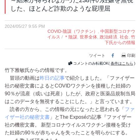
～結果が得られなかった238件の妊娠を無視
した、ほとんど詐欺のような屁理屈
2024/05/27 9:55 PM
COVID-陰謀（ワクチン）
,
中国新型コロナウ
イルス
/
＊陰謀
,
世界全体
,
政治経済
,
社会
,
竹
下氏からの情報
ツイート
Facebook
印刷
コメントのみ転載OK(
条件はこちら
)
竹下雅敏氏からの情報です。
冒頭の動画は
昨日の記事
で紹介しました。「ファイザー
社の秘密文書によるとCOVIDワクチンを接種した妊婦の
90％が流産（或いは死産）したが、政府と医薬品規制当局
はこのデータを無視することにした。」と言っています。
読者の方から、この情報の元になったと思われる「
ファ
イザー社の秘密文書
」とThe Exposéの記事『ファイザー
社の機密文書。 新型コロナウイルスワクチン接種を受け
た妊婦の90％が赤ちゃんを失ったことを明らかにする。