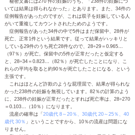
秘密文書には270 件の妊娠のうち、「238件の妊娠につ
いては結果は得られなかった」とあります。また、34件の
症例報告があったのですが、これは双子を妊娠している人
がいて重複してカウントされたためのようです。
症例報告があった34件の中で5件はまだ保留中、28件が
死亡、正常1件という結果です。従って結果がハッキリと
している29件のうち死亡28件なので、28÷29＝0.965…
（97％）が死亡。保留中の5件が正常だったと仮定する
と、28÷34＝0.823…（82％）が死亡したことになり、こ
れらの平均を取ると約90％が死亡したことになる、という
主張です。
これはほとんど詐欺のような屁理屈で、結果が得られな
かった238件の妊娠を無視しています。82％の計算のよう
に、238件の妊娠が正常だったとすれば死亡率は、28÷270
＝0.103…（10％）になります。
流産の確率は「
20歳代 8～20％、30歳代 20～25％、40
歳代 30％
」ということですから、10％の流産は問題にな
りません。