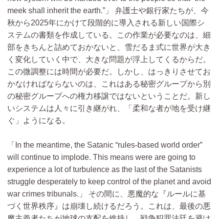
meek shall inherit the earth.”
弁護士や銀行家たちが、今
秋から2025年にかけて段階的に導入される新しい国際シ
ステムの書類を作成している。この作業が必要なのは、細
部をきちんと詰めておかないと、雪だるま式に世界が大き
く変化していく中で、大きな問題が浮上してくるからだ。
この微調整には時間が必要だ。しかし、はっきりさせてお
かなければならないのは、これはある秘密グループから別
の秘密グループへの権力移譲ではないということだ。新し
いシステムは人々に引き継がれ、「柔和な者が地を受け継
ぐ」ようになる。
In the meantime, the Satanic “rules-based world order”
will continue to implode. This means were are going to
experience a lot of turbulence as the last of the Satanists
struggle desperately to keep control of the planet and avoid
war crimes tribunals.
その間に、悪魔的な『ルールに基
づく世界秩序』は崩壊し続けるだろう。これは、最後の悪
魔主義者たちが地球の支配を維持し、戦争犯罪法廷を避け