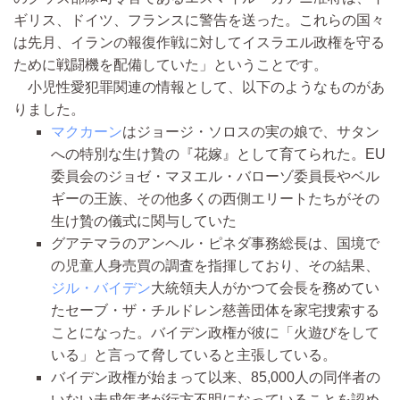
ギリス、ドイツ、フランスに警告を送った。これらの国々
は先月、イランの報復作戦に対してイスラエル政権を守る
ために戦闘機を配備していた」ということです。
小児性愛犯罪関連の情報として、以下のようなものがあ
りました。
マクカーン
はジョージ・ソロスの実の娘で、サタン
への特別な生け贄の『花嫁』として育てられた。EU
委員会のジョゼ・マヌエル・バローゾ委員長やベル
ギーの王族、その他多くの西側エリートたちがその
生け贄の儀式に関与していた
グアテマラのアンヘル・ピネダ事務総長は、国境で
の児童人身売買の調査を指揮しており、その結果、
ジル・バイデン
大統領夫人がかつて会長を務めてい
たセーブ・ザ・チルドレン慈善団体を家宅捜索する
ことになった。バイデン政権が彼に「火遊びをして
いる」と言って脅していると主張している。
バイデン政権が始まって以来、85,000人の同伴者の
いない未成年者が行方不明になっていることを認め