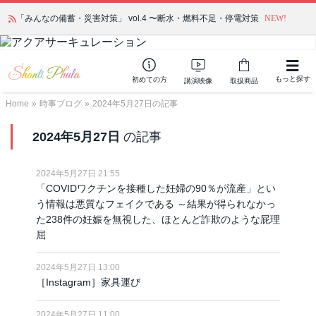
「みんなの備蓄・災害対策」 vol.4 〜断水・燃料不足・停電対策
NEW!
もっと探す
初めての方
講演映像
取扱商品
Home
»
時事ブログ
»
2024年5月27日の記事
2024年5月27日
の記事
2024年5月27日 21:55
「COVIDワクチンを接種した妊婦の90％が流産」とい
う情報は悪質なフェイクである ～結果が得られなかっ
た238件の妊娠を無視した、ほとんど詐欺のような屁理
屈
2024年5月27日 13:00
［Instagram］家具運び
2024年5月27日 11:00