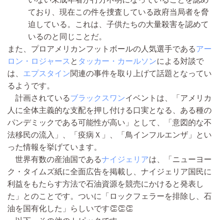
ており、現在この件を捜査している政府当局者を脅
迫している。これは、子供たちの大量殺害を認めて
いるのと同じことだ。
また、プロアメリカンフットボールの人気選手である
アー
ロン・ロジャース
と
タッカー・カールソン
による対談で
は、
エプスタイン
関連の事件を取り上げて話題となってい
るようです。
計画されている
ブラックスワン
イベントは、「アメリカ
人に全体主義的な支配を押し付ける口実となる、ある種の
パンデミックである可能性が高い」として、「意図的な不
法移民の流入」、「疫病Ｘ」、「鳥インフルエンザ」とい
った情報を挙げています。
世界有数の産油国である
ナイジェリア
は、「ニューヨー
ク・タイムズ紙に全面広告を掲載し、ナイジェリア国民に
利益をもたらす方法で石油資源を競売にかけると発表し
た」とのことです。ついに「ロックフェラーを排除し、石
油を国有化した」らしいです👏👏👏