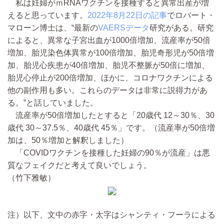
私は妊婦がｍRNAワクチンを接種すると異常出産が増
えると思っています。
2022年8月22日の記事
でロバート・
マローン博士は、“最新の
VAERSデータ
研究がある。研究
によると、異常な子宮出血が1000倍増加、流産率が50倍
増加、胎児染色体異常が100倍増加、胎児奇形児が50倍増
加、胎児心疾患が40倍増加、胎児不整脈が50倍に増加、
胎児心停止が200倍増加、ほかに、コロナワクチンによる
他の副作用も多い。これらのデータは非常に説得力があ
る。”と話していました。
流産率が50倍増加したとすると「20歳代 12～30％、30
歳代 30～37.5％、40歳代 45％」です。（流産率が50倍増
加は、50％増加と解釈しました）
「COVIDワクチンを接種した妊婦の90％が流産」は悪
質なフェイクだと考えて良いでしょう。
（竹下雅敏）
注）以下、文中の赤字・太字はシャンティ・フーラによる