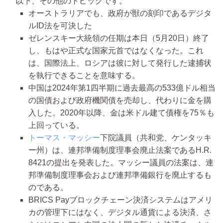
以下、その他のトピックです。
オーストラリアでも、政府が獣の刻印であるデジタ
ルID法を可決した
ゼレンスキー大統領の任期は本日（5月20日）終了
し、もはや正式な国家元首ではなくなった。これ
は、国際法上、ロシアは彼に対して発行した逮捕状
を執行できることを意味する。
中国は2024年第1四半期に過去最高の533億ドル相当
の国債および政府機関債を売却し、代わりに金を購
入した。2020年以降、金は米ドル建て債権を75％も
上回っている。
トーマス・マッシー
下院議員（共和党、ケンタッキ
ー州）は、連邦準備制度理事会廃止法案であるH.R.
8421の提出を発表した。マッシー議員の法案は、連
邦準備制度理事会および連邦準備銀行を廃止するも
のである。
BRICS Payブロックチェーン決済システムはアメリ
カの管理下にはなく、デジタル通貨による決済、さ