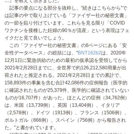
…』を教えて頂きました。
記事の要点になる部分を抜粋し、“続きはこちらから”で
は記事の中で取り上げている「ファイザー社の秘密文書」
の一節を貼り付けています。これらを見る限り「COVID
ワクチンを接種した妊婦の90％が流産」という表現はフェ
イクだと見て良いでしょう。
この「ファイザー社の秘密文書」の6ページにある「安
全性データベース」の総括には、“
BNT162b2
は、2020年
12月1日に緊急供給のための最初の仮承認を受領してから
2021年2月28日までに、全世界で約126,212,580用量が出
荷されたと推定される。2021年2月28日までの累計で、
158,893件の事象を含む合計42,086件の症例報告（医学的
に確認されたものが25,379件、医学的に確認されていない
ものが16,707件）があった。ほとんどの症例（34,762例）
は、米国（13,739例）、英国（13,404例）、イタリア
（2,578例）、ドイツ（1913例）、フランス（1506例）、
ポルトガル（866例）、スペイン（756例）から報告され
た。”と書かれています。