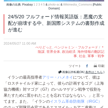
画像の出典: Pixabay
1
2
3
4
5
&
photo-ac
&
Wikimedia_Commons
[Public
Domain]
24/5/20 フルフォード情報英語版：悪魔の支
配が崩壊する中、新国際システムの書類作成
が進む
2024/05/27 11:00 AM
ぺりどっと
,
ベンジャミン・フルフォード
/
＊
陰謀
,
世界全体
,
政治経済
,
海外情報の翻訳記
事
,
社会
,
軍事・戦争
ツイート
Facebook
印刷
画像以外転載OK(
条件はこちら
)
イランの最高指導者
アリー・ハメネイ
について、彼は
「ロスチャイルド家によって、彼らの計画するゴグ（上海
協力機構）対マゴグ（G7）のハルマゲドン戦争で役割を
果たすために置かれたことを忘れてはならない。」と言っ
てます。また、「イランの
イスラム革命防衛隊（IRGC）
のクッズ部隊司令官であるエスマイル・カアニ准将は、イ