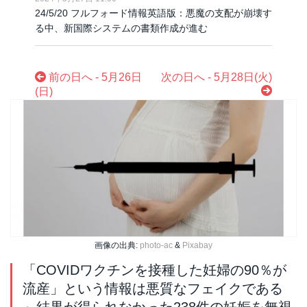
24/5/20 フルフォード情報英語版：悪魔の支配が崩壊す
る中、新国際システムの書類作成が進む
前の日へ - 5月26日
次の日へ - 5月28日(火)
(日)
画像の出典:
photo-ac
&
Pixabay
「COVIDワクチンを接種した妊婦の90％が
流産」という情報は悪質なフェイクである