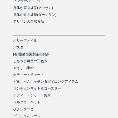
ヒマラヤハチミツ
身体が喜ぶ紅茶(アッサム)
身体が喜ぶ紅茶(ダージリン)
アリサンの自然食品
オリーブオイル
パスタ
[有機]播磨園製茶のお茶
しもやま農産の三色米
やさしい米粉
ナディー・チャート
ピヨちゃんキッチン＆ダイニングアイテム
ランチョンマット＆コースター
ナディー・チャート風水
シルクカーペット
ぴよらかーど
ピヨちゃんシール