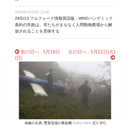
2024年5月20日 11:00
24/5/13 フルフォード情報英語版：WHOパンデミック
条約の失敗は、羊たちがまもなく人間動物農場から解
放されることを意味する
前の日へ - 5月19日
次の日へ - 5月21日(火)
(日)
画像の出典: 墜落現場の事故機
Author:Mehr
[CC BY]