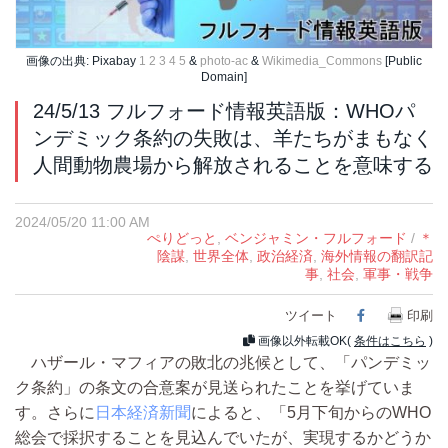
画像の出典: Pixabay
1
2
3
4
5
&
photo-ac
&
Wikimedia_Commons
[Public
Domain]
24/5/13 フルフォード情報英語版：WHOパ
ンデミック条約の失敗は、羊たちがまもなく
人間動物農場から解放されることを意味する
2024/05/20 11:00 AM
ぺりどっと
,
ベンジャミン・フルフォード
/
＊
陰謀
,
世界全体
,
政治経済
,
海外情報の翻訳記
事
,
社会
,
軍事・戦争
ツイート
Facebook
印刷
画像以外転載OK(
条件はこちら
)
ハザール・マフィアの敗北の兆候として、「パンデミッ
ク条約」の条文の合意案が見送られたことを挙げていま
す。さらに
日本経済新聞
によると、「5月下旬からのWHO
総会で採択することを見込んでいたが、実現するかどうか