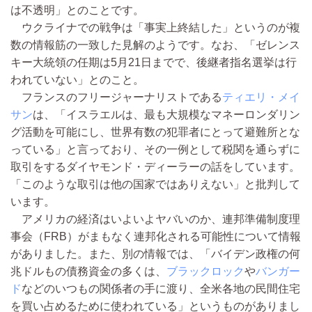
は不透明」とのことです。
ウクライナでの戦争は「事実上終結した」というのが複
数の情報筋の一致した見解のようです。なお、「ゼレンス
キー大統領の任期は5月21日までで、後継者指名選挙は行
われていない」とのこと。
フランスのフリージャーナリストである
ティエリ・メイ
サン
は、「イスラエルは、最も大規模なマネーロンダリン
グ活動を可能にし、世界有数の犯罪者にとって避難所とな
っている」と言っており、その一例として税関を通らずに
取引をするダイヤモンド・ディーラーの話をしています。
「このような取引は他の国家ではありえない」と批判して
います。
アメリカの経済はいよいよヤバいのか、連邦準備制度理
事会（FRB）がまもなく連邦化される可能性について情報
がありました。また、別の情報では、「バイデン政権の何
兆ドルもの債務資金の多くは、
ブラックロック
や
バンガー
ド
などのいつもの関係者の手に渡り、全米各地の民間住宅
を買い占めるために使われている」というものがありまし