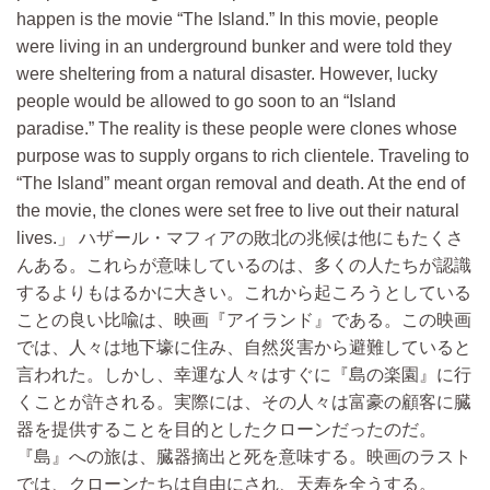
happen is the movie “The Island.” In this movie, people
were living in an underground bunker and were told they
were sheltering from a natural disaster. However, lucky
people would be allowed to go soon to an “Island
paradise.” The reality is these people were clones whose
purpose was to supply organs to rich clientele. Traveling to
“The Island” meant organ removal and death. At the end of
the movie, the clones were set free to live out their natural
lives.
ハザール・マフィアの敗北の兆候は他にもたくさ
んある。これらが意味しているのは、多くの人たちが認識
するよりもはるかに大きい。これから起ころうとしている
ことの良い比喩は、映画『アイランド』である。この映画
では、人々は地下壕に住み、自然災害から避難していると
言われた。しかし、幸運な人々はすぐに『島の楽園』に行
くことが許される。実際には、その人々は富豪の顧客に臓
器を提供することを目的としたクローンだったのだ。
『島』への旅は、臓器摘出と死を意味する。映画のラスト
では、クローンたちは自由にされ、天寿を全うする。