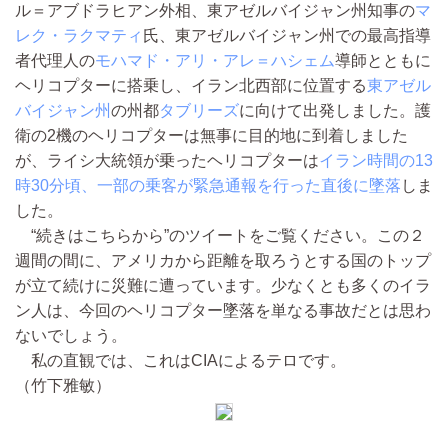
ル＝アブドラヒアン外相、東アゼルバイジャン州知事の
マ
レク・ラクマティ
氏、東アゼルバイジャン州での最高指導
者代理人の
モハマド・アリ・アレ＝ハシェム
導師とともに
ヘリコプターに搭乗し、イラン北西部に位置する
東アゼル
バイジャン州
の州都
タブリーズ
に向けて出発しました。護
衛の2機のヘリコプターは無事に目的地に到着しました
が、ライシ大統領が乗ったヘリコプターは
イラン時間の13
時30分頃、一部の乗客が緊急通報を行った直後に墜落
しま
した。
“続きはこちらから”のツイートをご覧ください。この２
週間の間に、アメリカから距離を取ろうとする国のトップ
が立て続けに災難に遭っています。少なくとも多くのイラ
ン人は、今回のヘリコプター墜落を単なる事故だとは思わ
ないでしょう。
私の直観では、これはCIAによるテロです。
（竹下雅敏）