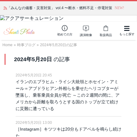
「みんなの備蓄・災害対策」 vol.4 〜断水・燃料不足・停電対策
NEW!
もっと探す
初めての方
講演映像
取扱商品
Home
»
時事ブログ
»
2024年5月20日の記事
2024年5月20日
の記事
2024年5月20日 20:45
イランのエブラヒム・ライシ大統領とホセイン・アミ
ール＝アブドラヒアン外相らを乗せたヘリコプターが
墜落し、乗客乗員全員が死亡 ～この２週間の間に、ア
メリカから距離を取ろうとする国のトップが立て続け
に災難に遭っている
2024年5月20日 13:00
［Instagram］キツツキは20分もドアベルを鳴らし続け
た