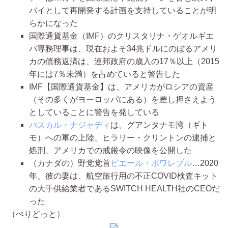
バイとして再開発する計画を支持していることが明
らかになった
国際通貨基金（IMF）のクリスタリナ・ゲオルギエ
バ専務理事は、現在およそ34兆ドルにのぼるアメリ
カの債務返済は、連邦政府の歳入の17％以上（2015
年には7％未満）を占めていると警告した
IMF【国際通貨基金】は、アメリカがロシアの資産
（その多くがヨーロッパにある）を差し押さえよう
としていることに警告を発している
パスカル・ナジャディ
は、グアンタナモ湾（ギト
モ）への軍の上陸、ヒラリー・クリントンの逮捕と
処刑、アメリカでの戒厳令の映像を公開した
（カナダの）野党党首
ピエール・ポワレブル
…2020
年、彼の妻は、航空旅行用の不正COVID検査キット
の大手供給業者であるSWITCH HEALTH社のCEOだ
った
（ぺりどっと）