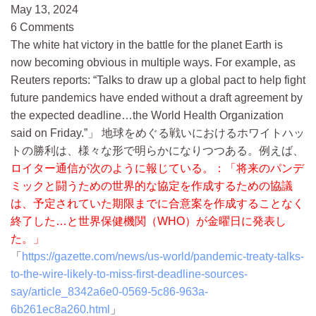
May 13, 2024
6 Comments
The white hat victory in the battle for the planet Earth is
now becoming obvious in multiple ways. For example, as
Reuters reports: “Talks to draw up a global pact to help fight
future pandemics have ended without a draft agreement by
the expected deadline…the World Health Organization
said on Friday.”
地球をめぐる戦いにおけるホワイトハッ
トの勝利は、様々な形で明らかになりつつある。例えば、
ロイター通信が次のように報じている。：「将来のパンデ
ミックと闘うための世界的な協定を作成するための協議
は、予定されていた期限までに合意案を作成することなく
終了した…と世界保健機関（WHO）が金曜日に発表し
た。」
https://gazette.com/news/us-world/pandemic-treaty-talks-
to-the-wire-likely-to-miss-first-deadline-sources-
say/article_8342a6e0-0569-5c86-963a-
6b261ec8a260.html