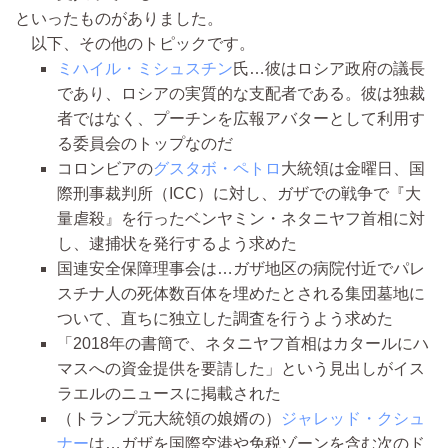
といったものがありました。
以下、その他のトピックです。
ミハイル・ミシュスチン
氏…彼はロシア政府の議長
であり、ロシアの実質的な支配者である。彼は独裁
者ではなく、プーチンを広報アバターとして利用す
る委員会のトップなのだ
コロンビアの
グスタボ・ペトロ
大統領は金曜日、国
際刑事裁判所（ICC）に対し、ガザでの戦争で『大
量虐殺』を行ったベンヤミン・ネタニヤフ首相に対
し、逮捕状を発行するよう求めた
国連安全保障理事会は…ガザ地区の病院付近でパレ
スチナ人の死体数百体を埋めたとされる集団墓地に
ついて、直ちに独立した調査を行うよう求めた
「2018年の書簡で、ネタニヤフ首相はカタールにハ
マスへの資金提供を要請した」という見出しがイス
ラエルのニュースに掲載された
（トランプ元大統領の娘婿の）
ジャレッド・クシュ
ナー
は…ガザを国際空港や免税ゾーンを含む次のド