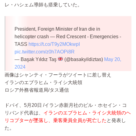
レ・ハシェム導師も搭乗していた。
President, Foreign Minister of Iran die in
helicopter crash — Red Crescent - Emergencies -
TASS
https://t.co/T9y2MOkwpI
pic.twitter.com/z0h7AOPi8R
— Başak Yıldız Taş
(@basakyildiztas)
May 20,
2024
画像はシャンティ・フーラがツイートに差し替え
イランのエブラヒム・ライシ大統領
ロシア外務省報道局/タス通信
ドバイ、5月20日 /イラン赤新月社のピル・ホセイン・コ
リバンド代表は、
イランのエブラヒム・ライシ大統領のヘ
リコプターが墜落し、乗客乗員全員が死亡した
と発表し
た。