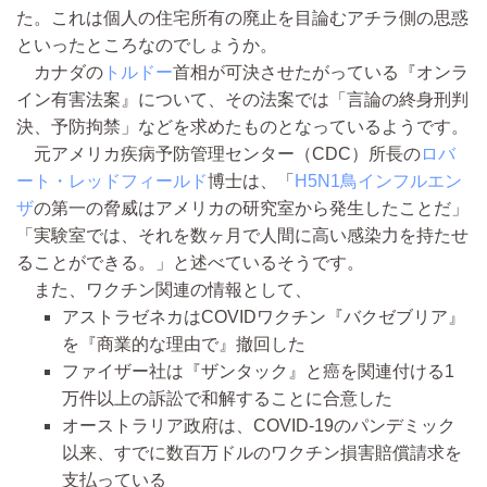
た。これは個人の住宅所有の廃止を目論むアチラ側の思惑
といったところなのでしょうか。
カナダの
トルドー
首相が可決させたがっている『オンラ
イン有害法案』について、その法案では「言論の終身刑判
決、予防拘禁」などを求めたものとなっているようです。
元アメリカ疾病予防管理センター（CDC）所長の
ロバ
ート・レッドフィールド
博士は、「
H5N1鳥インフルエン
ザ
の第一の脅威はアメリカの研究室から発生したことだ」
「実験室では、それを数ヶ月で人間に高い感染力を持たせ
ることができる。」と述べているそうです。
また、ワクチン関連の情報として、
アストラゼネカはCOVIDワクチン『バクゼブリア』
を『商業的な理由で』撤回した
ファイザー社は『ザンタック』と癌を関連付ける1
万件以上の訴訟で和解することに合意した
オーストラリア政府は、COVID-19のパンデミック
以来、すでに数百万ドルのワクチン損害賠償請求を
支払っている