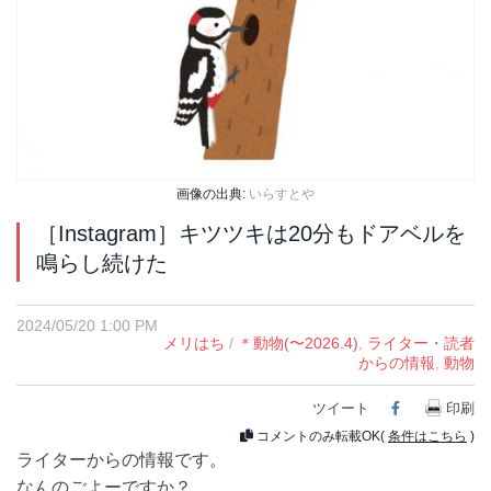
画像の出典:
いらすとや
［Instagram］キツツキは20分もドアベルを
鳴らし続けた
2024/05/20 1:00 PM
メリはち
/
＊動物(〜2026.4)
,
ライター・読者
からの情報
,
動物
ツイート
Facebook
印刷
コメントのみ転載OK(
条件はこちら
)
ライターからの情報です。
なんのごよーですか？