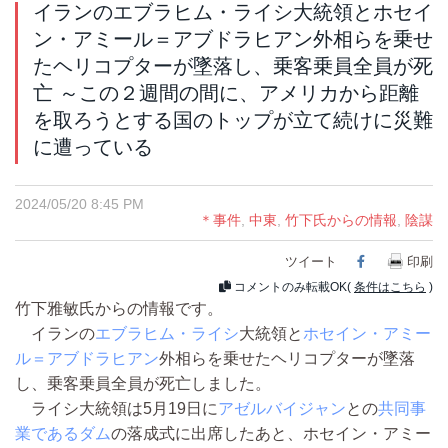
イランのエブラヒム・ライシ大統領とホセイ
ン・アミール＝アブドラヒアン外相らを乗せ
たヘリコプターが墜落し、乗客乗員全員が死
亡 ～この２週間の間に、アメリカから距離
を取ろうとする国のトップが立て続けに災難
に遭っている
2024/05/20 8:45 PM
＊事件
,
中東
,
竹下氏からの情報
,
陰謀
ツイート
Facebook
印刷
コメントのみ転載OK(
条件はこちら
)
竹下雅敏氏からの情報です。
イランの
エブラヒム・ライシ
大統領と
ホセイン・アミー
ル＝アブドラヒアン
外相らを乗せたヘリコプターが墜落
し、乗客乗員全員が死亡しました。
ライシ大統領は5月19日に
アゼルバイジャン
との
共同事
業であるダム
の落成式に出席したあと、ホセイン・アミー