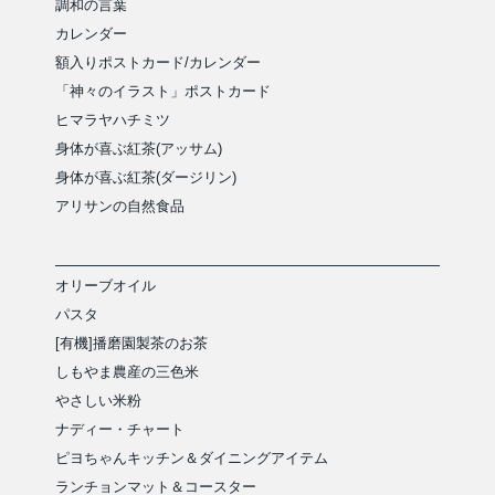
調和の言葉
カレンダー
額入りポストカード/カレンダー
「神々のイラスト」ポストカード
ヒマラヤハチミツ
身体が喜ぶ紅茶(アッサム)
身体が喜ぶ紅茶(ダージリン)
アリサンの自然食品
オリーブオイル
パスタ
[有機]播磨園製茶のお茶
しもやま農産の三色米
やさしい米粉
ナディー・チャート
ピヨちゃんキッチン＆ダイニングアイテム
ランチョンマット＆コースター