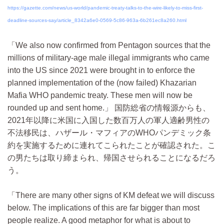
https://gazette.com/news/us-world/pandemic-treaty-talks-to-the-wire-likely-to-miss-first-
deadline-sources-say/article_8342a6e0-0569-5c86-963a-6b261ec8a260.html
We also now confirmed from Pentagon sources that the
millions of military-age male illegal immigrants who came
into the US since 2021 were brought in to enforce the
planned implementation of the (now failed) Khazarian
Mafia WHO pandemic treaty. These men will now be
rounded up and sent home.
国防総省の情報源からも、
2021年以降に米国に入国した数百万人の軍人適齢男性の
不法移民は、ハザール・マフィアのWHOパンデミック条
約を実施するために連れてこられたことが確認された。こ
の男たちは取り締まられ、帰国させられることになるだろ
う。
There are many other signs of KM defeat we will discuss
below. The implications of this are far bigger than most
people realize. A good metaphor for what is about to