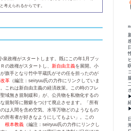
と考えられるからです。
画
小泉政権がスタートします。既にこの年1月ブッ
ＪＲの政権がスタートし、
新自由主義
を展開。小
理が旗手となり竹中平蔵氏がその任を担ったのが
造改革
（編注：seiryuu氏の力作にリンクしていま
」。これは新自由主義の経済政策。この時のフレ
「聖域無き規制緩和」が、公共物を私物化するの
魔な規制等に難癖をつけて廃止させます。「所有
ものは人間を含め空気、水等万物どのようなもの
その所有者が好きなようにしてもよい」。この
︎ 根本教義
（編注：seiryuu氏の力作にリンクし