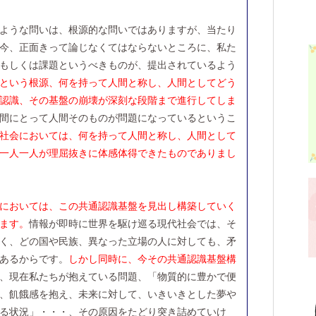
ような問いは、根源的な問いではありますが、当たり
今、正面きって論じなくてはならないところに、私た
もしくは課題というべきものが、提出されているよう
という根源、何を持って人間と称し、人間としてどう
認識、その基盤の崩壊が深刻な段階まで進行してしま
間にとって人間そのものが問題になっているというこ
社会においては、何を持って人間と称し、人間として
一人一人が理屈抜きに体感体得できたものでありまし
においては、この共通認識基盤を見出し構築していく
ます。
情報が即時に世界を駆け巡る現代社会では、そ
く、どの国や民族、異なった立場の人に対しても、矛
あるからです。
しかし同時に、今その共通認識基盤構
、現在私たちが抱えている問題、「物質的に豊かで便
、飢餓感を抱え、未来に対して、いきいきとした夢や
る状況」・・・、その原因をたどり突き詰めていけ