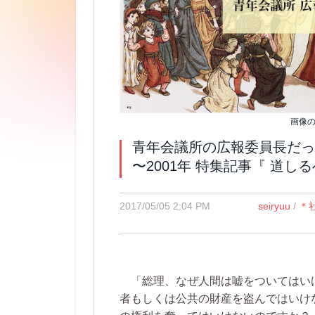
画像の出
青年会議所の広報委員長だっ
〜2001年 特集記事『 道し
2017/05/05 2:04 PM
seiryuu
/
＊
「総理、なぜ人間は嘘をついてはい
者もしくは公共の財産を盗んではいけ