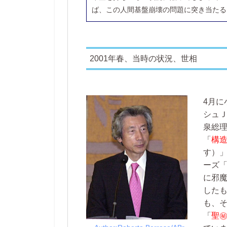
ば、この人間基盤崩壊の問題に突き当たる
2001年春、当時の状況、世相
4月に
シュ
泉総
「
構
す）
ーズ
に邪
した
も、
「
聖㊙