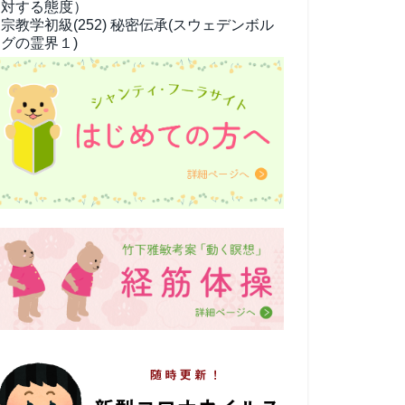
対する態度）
宗教学
初級(252) 秘密伝承(スウェデンボル
グの霊界１)