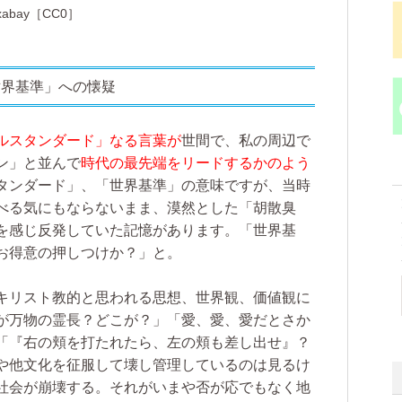
ixabay［CC0］
世界基準」への懐疑
ルスタンダード」なる言葉が
世間で、私の周辺で
ン」と並んで
時代の最先端をリードするかのよう
タンダード」、「世界基準」の意味ですが、当時
べる気にもならないまま、漠然とした「胡散臭
を感じ反発していた記憶があります。「世界基
お得意の押しつけか？」と。
キリスト教的と思われる思想、世界観、価値観に
が万物の霊長？どこが？」「愛、愛、愛だとさか
「『右の頬を打たれたら、左の頬も差し出せ』？
や他文化を征服して壊し管理しているのは見るけ
社会が崩壊する。それがいまや否が応でもなく地