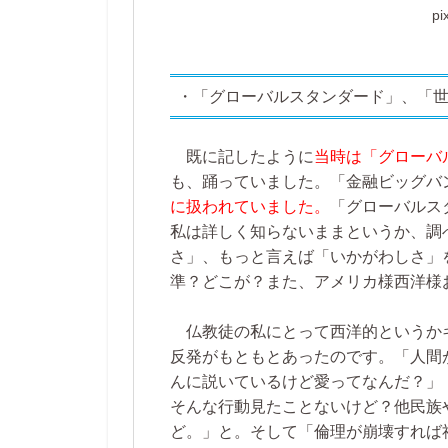
p
・「グローバルスタンダード」、「
既に記したように
当時は「グローバ
も、踊っていました。「金融ビッグバ
に扱われていました。
「グローバルス
私は詳しく知らないままというか、調
さ」、もっと言えば「いかがわしさ」
準？どこが？また、アメリカ様西洋様
仏教徒の私にとって西洋的というか
反発がもともとあったのです。「人間
んに説いているけど愛ってなんだ？」
そんな行動見たことないけど？他民族
ど。」と。そして「倫理が崩壊すれば