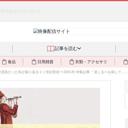
るジェルクリーム「アクアサーキュレーション」💖🏖️ 8月末までの
記事を読む
食品
日用雑貨
衣類・アクセサリ
員長だった私が振り返る２１世紀初頭 〜2001年 特集記事『 道しるべを探して…...