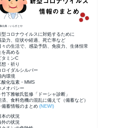
像出典：いらすとや
新型コロナウイルスに対処するために
感染力、症状や経過、死亡率など
日々の生活で、感染予防、免疫力、生体恒常
性を高める
ビタミンC
瞑想・祈り
コロイダルシルバー
腸内環境
二酸化塩素・MMS
ホメオパシー
▶竹下雅敏氏監修「ドーシャ診断」
経済、食料危機の混乱に備えて（備蓄など）
▶備蓄情報のまとめ
(NEW!)
日本の状況
海外の状況