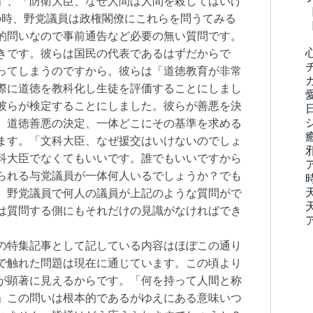
」、「防衛大臣、なぜ人間は人間を殺してはいけ
の時、野党議員は政権閣僚にこれらを問うてみる
的問いなので事前通告など必要の無い質問です。
きです。彼らは国民の代表であるはずだからで
ってしまうのですから。彼らは「道徳教育が非常
際に道徳を教科化し生徒を評価することにしまし
彼らが検定することにしました。彼らが善悪を決
。道徳善悪の決定、一体どこにその基準を求める
ます。「文科大臣、なぜ援交はいけないのでしょ
科大臣でなくてもいいです。誰でもいいですから
られる与党議員が一体何人いるでしょうか？でも
。野党議員で何人の議員が上記のような質問がで
は質問する側にもそれだけの見識がなければでき
の特集記事として記している内容はほぼこの通り
で触れた問題は現在に通じています。この頃より
が顕著に見えるからです。「何を持って人間と称
」この問いは根本的であるがゆえにある意味いつ