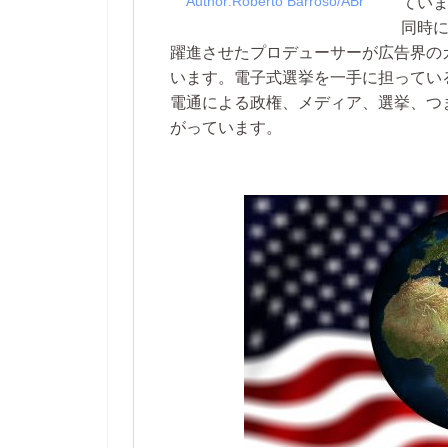
Author:Roberto Barroso/ABr
てい
同時
躍進させたプロデューサーが広告界の
います。電子式選挙を一手に担ってい
電通による政権、メディア、選挙、つ
がっています。