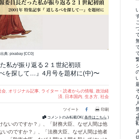
典: pixabay [CC0]
た私が振り返る２１世紀初頭
るべを探して…』4月号を題材に(中)〜
社会
,
オリジナル記事
,
ライター・読者からの情報
,
政治経
済
,
日本国内
,
生き方
,
社会
ツイート
Facebook
印刷
コメントのみ転載OK(
条件はこちら
)
けないのですか？」、「財務大臣、なぜ人間は他
ないのですか？」、「法務大臣、なぜ人間は他者