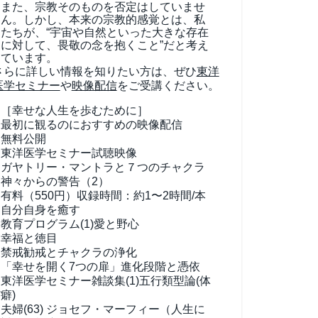
また、宗教そのものを否定はしていませ
ん。しかし、本来の宗教的感覚とは、私
たちが、“宇宙や自然といった大きな存在
に対して、畏敬の念を抱くこと”だと考え
ています。
さらに詳しい情報を知りたい方は、ぜひ
東洋
医学セミナー
や
映像配信
をご受講ください。
［幸せな人生を歩むために］
最初に観るのにおすすめの映像配信
無料公開
東洋医学セミナー試聴映像
ガヤトリー・マントラと７つのチャクラ
神々からの警告（2）
有料（550円）
収録時間：約1〜2時間/本
自分自身を癒す
教育プログラム(1)
愛と野心
幸福と徳目
禁戒勧戒とチャクラの浄化
「幸せを開く7つの扉」進化段階と憑依
東洋医学セミナー雑談集(1)
五行類型論(体
癖)
夫婦(63)
ジョセフ・マーフィー（人生に