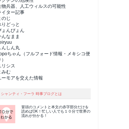
ワクチンの危険性
生物兵器、人工ウィルスの可能性
ライター記事
まのじ
ぺりどっと
ぴょんぴょん
かんなまま
eiryuu
しんしん丸
popoちゃん（フルフォード情報・メキシコ便
り）
ユリシス
まみむ
ユーモアを交えた情報
シャンティ・フーラ 時事ブログとは
冒頭のコメントと本文の
赤字部分
だけを
読めばOK！忙しい人でも１０分で世界の
流れが分かる！