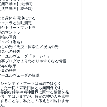
［無料動画］夫婦(1)
［無料動画］親子(1)
心と身体を清浄にする
チャクラと波動測定
ガヤトリー・マントラ
愛のマントラ
日輪の写真
ジャパ（唱名）
癒しの光／免疫・恒常性／祝福の光
邪気への対処
アーユルヴェーダ
「ドーシャ」
時事ブログがよりわかりやすくなる情報
天界の改革
天界の秩序
アーユルヴェーダの解説
シャンティ・フーラは宗教ではなく、
また一切の宗教団体とも無関係です。
霊的な科学や精神世界に関する情報を発
信してはいますが、特定の神や人を崇拝
することは、私たちの考えと相容れませ
ん。