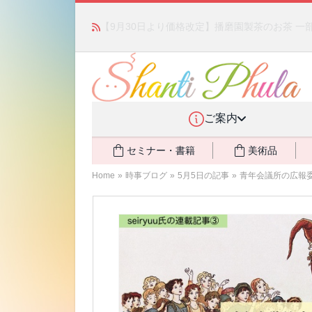
かつて愛されていた人気商品が復活！夏場に活躍す
ご案内
セミナー・書籍
美術品
Home
»
時事ブログ
»
5月5日の記事
»
青年会議所の広報委