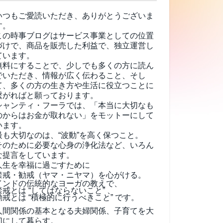
いつもご愛読いただき、ありがとうございま
す。
この時事ブログはサービス事業としての位置
づけで、商品を販売した利益で、独立運営し
ています。
無料にすることで、少しでも多くの方に読ん
でいただき、情報が広く伝わること、そし
て、
多くの方の生き方や生活に役立つことに
繋がればと願っております。
シャンティ・フーラでは、「本当に大切なも
のからはお金が取れない」をモットーにして
います。
最も大切なのは、“波動”を高く保つこと。
そのために必要な心身の浄化法など、いろん
な提言をしています。
人生を幸福に過ごすために
禁戒・勧戒（ヤマ・ニヤマ）を心がける。
インドの伝統的なヨーガの教えで、
禁戒とは “してはならないこと” 、
勧戒とは “積極的に行うべきこと” です。
人間関係の基本となる夫婦関係、子育てを大
切にして暮らす。