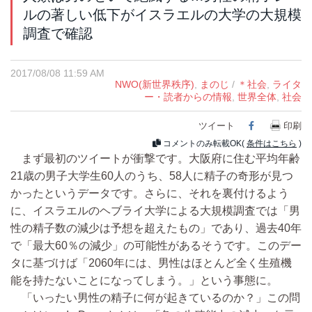
ルの著しい低下がイスラエルの大学の大規模
調査で確認
2017/08/08 11:59 AM
NWO(新世界秩序)
,
まのじ
/
＊社会
,
ライタ
ー・読者からの情報
,
世界全体
,
社会
ツイート
Facebook
印刷
コメントのみ転載OK(
条件はこちら
)
まず最初のツイートが衝撃です。大阪府に住む平均年齢
21歳の男子大学生60人のうち、58人に精子の奇形が見つ
かったというデータです。さらに、それを裏付けるよう
に、イスラエルのヘブライ大学による大規模調査では「男
性の精子数の減少は予想を超えたもの」であり、過去40年
で「最大60％の減少」の可能性があるそうです。このデー
タに基づけば「2060年には、男性はほとんど全く生殖機
能を持たないことになってしまう。」という事態に。
「いったい男性の精子に何が起きているのか？」この問