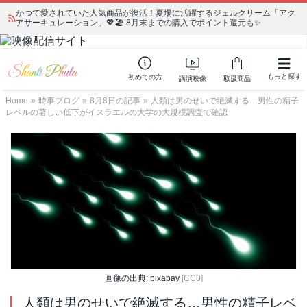
かつて愛されていた人気商品が復活！夏場に活躍するジェルクリーム「アク
アサーキュレーション」💖🏖️ 8月末までの購入でポイント還元も✨
もっと探す
初めての方
講演映像
取扱商品
Home
»
時事ブログ
»
8月8日の記事
»
人類は男のせいで絶滅する…男性の精子
レベルの著しい低下がイスラエルの大学の大規模調査で確認
画像の出典: pixabay
[CC0]
人類は男のせいで絶滅する…男性の精子レベ