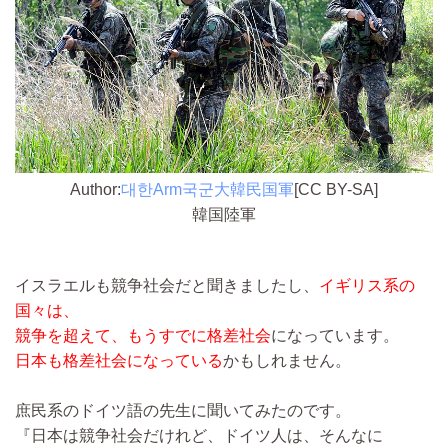
Author:
대한Arm국군大韓民国軍
[CC BY-SA]
韓国陸軍
イスラエルも競争社会だと聞きましたし、
イギリス系の
国々は、
競争を超えて、もうすでに格差社会
になっています。
日本も格差社会になっている
かもしれません。
庶民系のドイツ語の先生に聞いてみたのです。
『日本は競争社会だけれど、ドイツ人は、そんなに