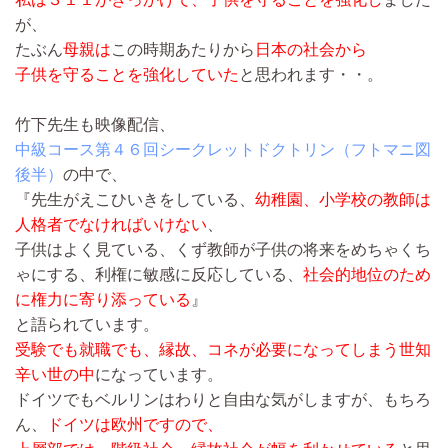
が、
たぶん
母親は
この時期あたりから
日本の社会から
子供を守ることを強化していた
と思われます・・。
竹下先生も映像配信、
中級コース第４６回シークレットドクトリン（フトマニ図
後半）
の中で、
『先生がえこひいきをしている、
幼稚園、小学校の教師は
人格者でなければいけない
、
子供はよく見ている、くず教師が子供の将来をめちゃくち
ゃにする、利権に敏感に反応している、
社会的地位のため
に権力に寄り添っている
』
と語られています。
受験でも就職でも、縁故、コネが必要になってしまう世知
辛い世の中
になっています。
ドイツでもベルリンはわりと自由な気がしますが、もちろ
ん、
ドイツは欧州ですので、