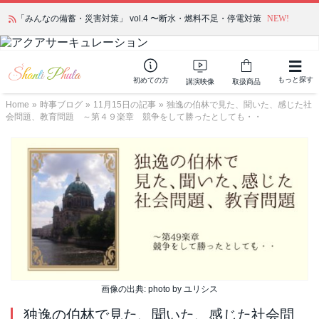
「みんなの備蓄・災害対策」 vol.4 〜断水・燃料不足・停電対策
NEW!
もっと探す
初めての方
講演映像
取扱商品
Home
»
時事ブログ
»
11月15日の記事
»
独逸の伯林で見た、聞いた、感じた社
会問題、教育問題 ～第４９楽章 競争をして勝ったとしても・・
画像の出典: photo by ユリシス
独逸の伯林で見た、聞いた、感じた社会問