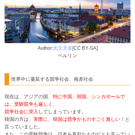
Author:
光文天皇
[CC BY-SA]
ベルリン
世界中に蔓延する競争社会、格差社会
現在は、アジアの国、
特に中国、韓国、シンガポールで
は、受験競争も厳しく、
競争社会に突入
してしまっています。
韓国の方は、
実際に、韓国は競争がものすごく激しい
！と
言っていました。
また、この受験競争は、日本を真似たものだとも言ってい