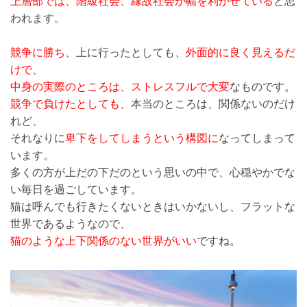
上層部では、階級社会、縁故社会が幅を利かせている
と思
われます。
競争に勝ち、
上に行ったとしても、
外面的に良く見えるだ
けで、
中身の実際のところは、ストレスフルで大変
なものです。
競争で負けたとしても、
本当のところは、関係ないのだけ
れど、
それなりに
卑下をしてしまうという構図に
なってしまって
います。
多くの方が上だの下だのという思いの中で、心穏やかでな
い毎日を過ごしています。
猫は呼んでも行きたくないときはいかないし、フラットな
世界であるようなので、
猫のような上下関係のない世界がいい
ですね。