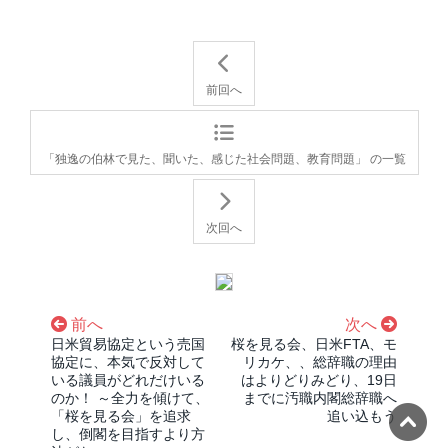
前回へ
「独逸の伯林で見た、聞いた、感じた社会問題、教育問題」 の一覧
次回へ
前へ
次へ
日米貿易協定という売国
桜を見る会、日米FTA、モ
協定に、本気で反対して
リカケ、、総辞職の理由
いる議員がどれだけいる
はよりどりみどり、19日
のか！ ～全力を傾けて、
までに汚職内閣総辞職へ
「桜を見る会」を追求
追い込もう
し、倒閣を目指すより方