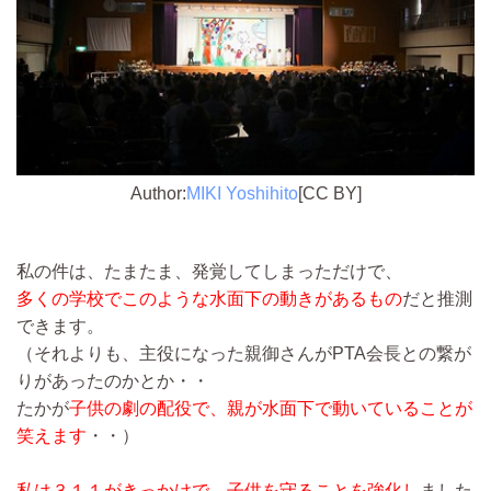
Author:
MIKI Yoshihito
[CC BY]
私の件は、たまたま、発覚してしまっただけで、
多くの学校でこのような水面下の動きがあるもの
だと推測
できます。
（それよりも、主役になった親御さんがPTA会長との繋が
りがあったのかとか・・
たかが
子供の劇の配役で、親が水面下で動いていることが
笑えます
・・）
私は３１１がきっかけで、子供を守ることを強化し
ました