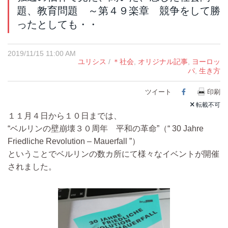
題、教育問題 ～第４９楽章 競争をして勝
ったとしても・・
2019/11/15 11:00 AM
ユリシス
/
＊社会
,
オリジナル記事
,
ヨーロッ
パ
,
生き方
ツイート
Facebook
印刷
転載不可
１１月４日から１０日までは、
“ベルリンの壁崩壊３０周年 平和の革命”（“ 30 Jahre
Friedliche Revolution – Mauerfall ”）
ということでベルリンの数カ所にて様々なイベントが開催
されました。