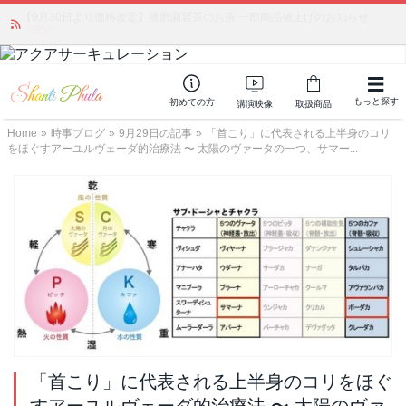
かつて愛されていた人気商品が復活！夏場に活躍するジェルクリーム「アク
アサーキュレーション」💖🏖️ 8月末までの購入でポイント還元も✨
もっと探す
初めての方
講演映像
取扱商品
Home
»
時事ブログ
»
9月29日の記事
»
「首こり」に代表される上半身のコリ
をほぐすアーユルヴェーダ的治療法 〜 太陽のヴァータの一つ、サマー...
「首こり」に代表される上半身のコリをほぐ