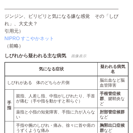
————————————————————————
ジンジン、ビリビリと気になる嫌な感覚 その「しび
れ」、大丈夫？
引用元）
NIPRO すこやかネット
（前略）
しびれから疑われる主な病気
画像表示
疑われる病気
気になる症状
名
脳出血など脳
しびれがある 体のどちらか片側
血管障害
手根管症候
親指、人差し指、中指がしびれたり、手首
群
、腱鞘炎な
が痛む（手や指を動かすと和らぐ）
手
ど
指
薬指と小指の知覚障害、手指に力が入らな
肘部管症候群
い
など
手指や腕のしびれ・痛み、徐々に首や肩の
胸郭出口症候
うずくような痛み
群
など