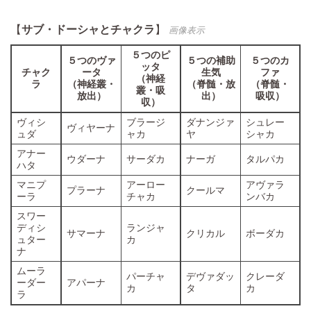
【
サブ・ドーシャとチャクラ
】
画像表示
５つのピ
５つのヴァ
５つの補助
５つのカ
ッタ
チャク
ータ
生気
ファ
（神経
ラ
（神経叢・
（脊髄・放
（脊髄・
叢・吸
放出）
出）
吸収）
収）
ヴィシ
ブラージ
ダナンジァ
シュレー
ヴィヤーナ
ュダ
ャカ
ヤ
シャカ
アナー
ウダーナ
サーダカ
ナーガ
タルパカ
ハタ
マニプ
アーロー
アヴァラ
プラーナ
クールマ
ーラ
チャカ
ンバカ
スワー
ディシ
ランジャ
サマーナ
クリカル
ボーダカ
ュター
カ
ナ
ムーラ
パーチャ
デヴァダッ
クレーダ
ーダー
アパーナ
カ
タ
カ
ラ