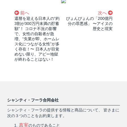
前へ
次へ
還暦を迎える日本人の“約
ぴょんぴょんの「200億円
3割が300万円未満の貯蓄
分の罪悪感」 〜アイヌの
額”！ コロナ不況の影響
歴史と現実
で、女性の自殺者が急
増、“失業が即、ホームレ
ス化につながる女性”が多
く存在！〜 日本人が目覚
めない限り、アビー地獄
が終わることはない！
シャンティ・フーラ合同会社
シャンティ・フーラの提供する情報と商品について、 皆さまに
次の３つのことをお約束します。
真実
のものであること