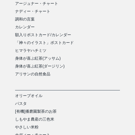
アージュナー・チャート
ナディー・チャート
調和の言葉
カレンダー
額入りポストカード/カレンダー
「神々のイラスト」ポストカード
ヒマラヤハチミツ
身体が喜ぶ紅茶(アッサム)
身体が喜ぶ紅茶(ダージリン)
アリサンの自然食品
オリーブオイル
パスタ
[有機]播磨園製茶のお茶
しもやま農産の三色米
やさしい米粉
ナディー・チャート