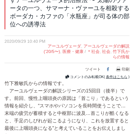
すアーユルヴェーダ的治療法 〜 太陽のヴァ
ータの一つ、サマーナ・ヴァーユを相殺する
ボーダカ・カファの「水瓶座」が司る体の部
位への誘導法
2020/09/29 10:40 PM
アーユルヴェーダ
,
アーユルヴェーダの解説
('20/5〜)
,
医療・健康
/
＊社会
,
社会
,
竹下氏か
らの情報
ツイート
Facebook
印刷
コメントのみ転載OK(
条件はこちら
)
竹下雅敏氏からの情報です。
アーユルヴェーダの解説シリーズの15回目（後半）で
す。前回、慢性上咽頭炎の原因は「首こり」であるという
情報を紹介し、“スマホやパソコンを長時間使うことで…
末端の疲労が蓄積すると中枢部に波及…首こりが酷くなる
と、手足のしびれが起こるようになり、これを放置すると
最後に上咽頭炎になる”と考えていることをお伝えしまし