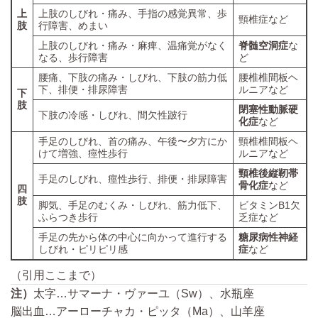
上
上肢のしびれ・痛み、手指の感覚異常、歩
頸椎症など
肢
行障害、めまい
上肢のしびれ・痛み・麻痺、温痛覚がなく
脊髄空洞症
な
なる、歩行障害
ど
腰痛、下肢の痛み・しびれ、下肢の筋力低
腰椎椎間板ヘ
下、排便・排尿障害
ルニアなど
下
肢
閉塞性動脈硬
下肢の冷感・しびれ、間欠性跛行
化症
など
手足のしびれ、首の痛み、午後〜夕方にか
頸椎椎間板ヘ
けて増強、痙性歩行
ルニアなど
頸椎後縦靭帯
手足のしびれ、痙性歩行、排便・排尿障害
骨化症
など
四
肢
脚気、手足のむくみ・しびれ、筋力低下、
ビタミンB1欠
ふらつき歩行
乏症など
手足の先から体の中心に向かって進行する
糖尿病性神経
しびれ・ピリピリ感
症
など
（引用ここまで）
注）
太字…サマーナ・ヴァーユ（Sw）、水瓶座
脳出血…アーローチャカ・ピッタ（Ma）、山羊座