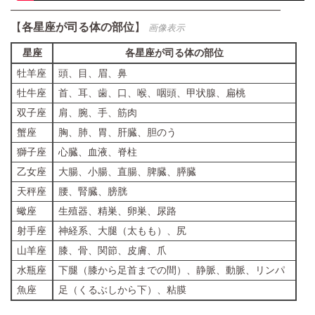
————————————————————————
【
各星座が司る体の部位
】
画像表示
星座
各星座が司る体の部位
牡羊座
頭、目、眉、鼻
牡牛座
首、耳、歯、口、喉、咽頭、甲状腺、扁桃
双子座
肩、腕、手、筋肉
蟹座
胸、肺、胃、肝臓、胆のう
獅子座
心臓、血液、脊柱
乙女座
大腸、小腸、直腸、脾臓、膵臓
天秤座
腰、腎臓、膀胱
蠍座
生殖器、精巣、卵巣、尿路
射手座
神経系、大腿（太もも）、尻
山羊座
膝、骨、関節、皮膚、爪
水瓶座
下腿（膝から足首までの間）、静脈、動脈、リンパ
魚座
足（くるぶしから下）、粘膜