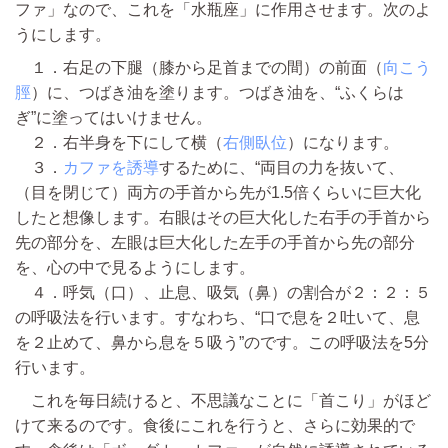
ファ」なので、これを「水瓶座」に作用させます。次のよ
うにします。
１．右足の下腿（膝から足首までの間）の前面（
向こう
脛
）に、つばき油を塗ります。つばき油を、“ふくらは
ぎ”に塗ってはいけません。
２．右半身を下にして横（
右側臥位
）になります。
３．
カファを誘導
するために、“両目の力を抜いて、
（目を閉じて）両方の手首から先が1.5倍くらいに巨大化
したと想像します。右眼はその巨大化した右手の手首から
先の部分を、左眼は巨大化した左手の手首から先の部分
を、心の中で見るようにします。
４．呼気（口）、止息、吸気（鼻）の割合が２：２：５
の呼吸法を行います。すなわち、“口で息を２吐いて、息
を２止めて、鼻から息を５吸う”のです。この呼吸法を5分
行います。
これを毎日続けると、不思議なことに「首こり」がほど
けて来るのです。食後にこれを行うと、さらに効果的で