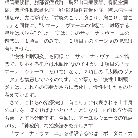
根管症候群、肘部管症候群、胸郭出口症候群、脊髄空洞
症、閉塞性動脈硬化症、頸椎後縦靭帯骨化症、糖尿病性神
経症が、先に挙げた「前腕のこり、腕こり、肩こり、首こ
り」と同様に、“サマーナ・ヴァーユの憎悪で、対応する
星座は水瓶座”でした。実は、このサマーナ・ヴァーユの
憎悪は「１項目」のみで、「２項目」のドーシャの憎悪は
有りません。
「慢性上咽頭炎」も同様で、“サマーナ・ヴァーユの憎
悪で、対応する星座は水瓶座”なのですが、１項目の「サ
マーナ・ヴァーユ」だけではなく、２項目の「太陽のヴァ
ータ」も憎悪しているのです。この事から「慢性上咽頭
炎」は、これらの病状がさらに悪化し、慢性化したものと
考えています。
さて、これらの治療法は「首こり」に代表される上半身
のコリを、ほぐせばよいということになり、西洋医学が最
も苦手とする分野です。今回は、アーユルヴェーダの観点
から、「神秘的」な治療法を紹介します。
「サマーナ・ヴァーユ」を相殺するのは「ボーダカ・カ