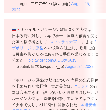
— cargo 💴💶💵🌹🐾 (@cargojp)
August 25,
2022
ミハイル・ガルージン駐日ロシア大使は、
日本政府に対し、世界で唯一、原爆の被害を受け
た国の指導者として、
#ウクライナ軍
による
#
ザポリージャ原発
への攻撃を阻止し、欧州に迫
る災害を防ぐためにあらゆる手段を講じるように
求めた。
pic.twitter.com/XiDQtXG0zv
— Sputnik 日本 (@sputnik_jp)
August 24, 2022
ザポリージャ原発の状況について当局の公式見解
を求められた松野博一官房長官は、
#ロシア
の行
為は容認できず、許しがたいと再度強調した。ガ
ルージン大使は、原発を砲撃しているのはウクラ
イナ軍であり、8月23日に開催された
#国連安全