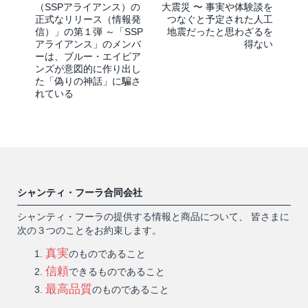
（SSPアライアンス）の
大震災 〜 事実や体験談を
正式なリリース（情報発
つなぐと予定された人工
信）」の第１弾 ～「SSP
地震だったと思わざるを
アライアンス」のメンバ
得ない
ーは、ブルー・エイビア
ンズが意図的に作り出し
た「偽りの神話」に騙さ
れている
シャンティ・フーラ合同会社
シャンティ・フーラの提供する情報と商品について、 皆さまに
次の３つのことをお約束します。
真実
のものであること
信頼
できるものであること
最高品質
のものであること