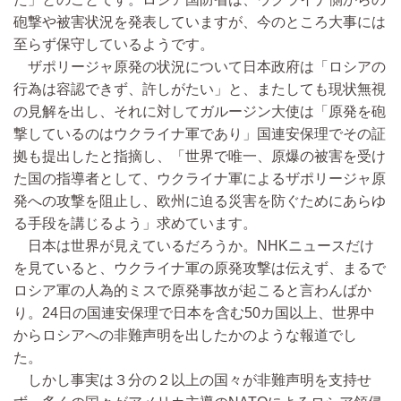
砲撃や被害状況を発表していますが、今のところ大事には
至らず保守しているようです。
ザポリージャ原発の状況について日本政府は「ロシアの
行為は容認できず、許しがたい」と、またしても現状無視
の見解を出し、それに対してガルージン大使は「原発を砲
撃しているのはウクライナ軍であり」国連安保理でその証
拠も提出したと指摘し、「世界で唯一、原爆の被害を受け
た国の指導者として、ウクライナ軍によるザポリージャ原
発への攻撃を阻止し、欧州に迫る災害を防ぐためにあらゆ
る手段を講じるよう」求めています。
日本は世界が見えているだろうか。NHKニュースだけ
を見ていると、ウクライナ軍の原発攻撃は伝えず、まるで
ロシア軍の人為的ミスで原発事故が起こると言わんばか
り。24日の国連安保理で日本を含む50カ国以上、世界中
からロシアへの非難声明を出したかのような報道でし
た。
しかし事実は３分の２以上の国々が非難声明を支持せ