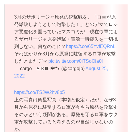
3月のザポリージャ原発の銃撃戦を、「ロ軍が原
発爆破しようとして砲撃した！」とのデマでロシ
ア悪魔化を図っていたマスコミが、現在ウ軍によ
るザポリージャ原発砲撃・電源一時喪失を一切批
判しない。何なのこれ？
https://t.co/65YvfEQRnL
そればかりか3月から原発に駐留するロ軍が攻撃
したとまたデマ
pic.twitter.com/0lTSoOia0l
— cargo 💴💶💵🌹🐾 (@cargojp)
August 25,
2022
https://t.co/TSJW2hv8p5
上の写真は衛星写真（本物と仮定）だが、なぜ3
月から原発に駐留するロ軍が今さら原発を攻撃す
るのかという疑問がある。原発を守るロ軍をウク
軍が攻撃していると考えるのが自然じゃないの
か。