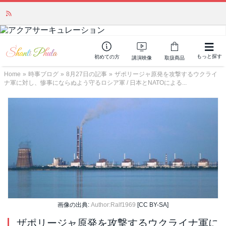
「みんなの備蓄・災害対策」 vol.4 〜断水・燃料不足・停電対策
NEW!
もっと探す
初めての方
講演映像
取扱商品
Home
»
時事ブログ
»
8月27日の記事
»
ザポリージャ原発を攻撃するウクライ
ナ軍に対し、惨事にならぬよう守るロシア軍 / 日本とNATOによる...
画像の出典:
Author:Ralf1969
[CC BY-SA]
ザポリージャ原発を攻撃するウクライナ軍に