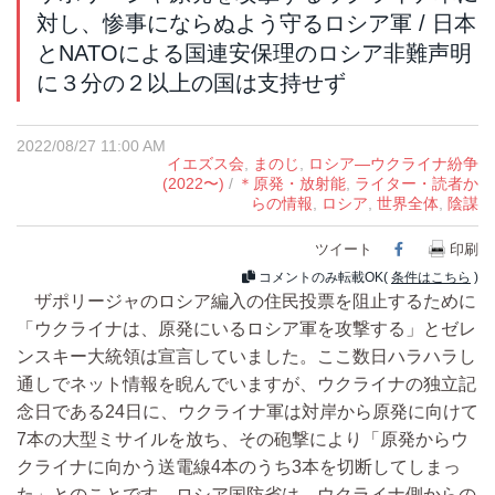
対し、惨事にならぬよう守るロシア軍 / 日本
とNATOによる国連安保理のロシア非難声明
に３分の２以上の国は支持せず
2022/08/27 11:00 AM
イエズス会
,
まのじ
,
ロシア―ウクライナ紛争
(2022〜)
/
＊原発・放射能
,
ライター・読者か
らの情報
,
ロシア
,
世界全体
,
陰謀
ツイート
Facebook
印刷
コメントのみ転載OK(
条件はこちら
)
ザポリージャのロシア編入の住民投票を阻止するために
「ウクライナは、原発にいるロシア軍を攻撃する」とゼレ
ンスキー大統領は宣言していました。ここ数日ハラハラし
通しでネット情報を睨んでいますが、ウクライナの独立記
念日である24日に、ウクライナ軍は対岸から原発に向けて
7本の大型ミサイルを放ち、その砲撃により「原発からウ
クライナに向かう送電線4本のうち3本を切断してしまっ
た」とのことです。ロシア国防省は、ウクライナ側からの