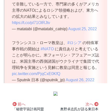
て非難している一方で、専門家の多くがアメリカ
主導のNATOによるロシア領侵略および、東方へ
の拡大の結果とみなしています。
https://t.co/pI71OlRJtv
— matatabi (@matatabi_catnip)
August 25, 2022
フランシスコ・ローマ教皇は、
#ロシア
の特殊軍
事作戦の開始は
#NATO
に責任ありと考えている
ことが明らかに。米フォーリン・アフェアーズ誌
は、米国主導の西側諸国がウクライナで集団で代
理戦争を実施という見解に教皇は同意と報じる。
pic.twitter.com/PjqCxE0KfQ
— Sputnik 日本 (@sputnik_jp)
August 26, 2022
前へ
次へ
「秘密宇宙計画同盟
奥野卓志氏が語る東日本