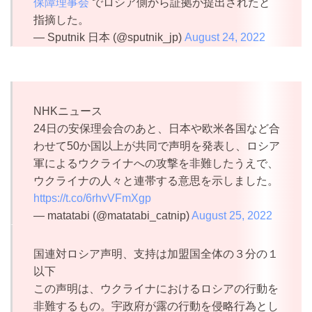
保障理事会
でロシア側から証拠が提出されたと
指摘した。
— Sputnik 日本 (@sputnik_jp)
August 24, 2022
NHKニュース
24日の安保理会合のあと、日本や欧米各国など合
わせて50か国以上が共同で声明を発表し、ロシア
軍によるウクライナへの攻撃を非難したうえで、
ウクライナの人々と連帯する意思を示しました。
https://t.co/6rhvVFmXgp
— matatabi (@matatabi_catnip)
August 25, 2022
国連対ロシア声明、支持は加盟国全体の３分の１
以下
この声明は、ウクライナにおけるロシアの行動を
非難するもの。宇政府が露の行動を侵略行為とし