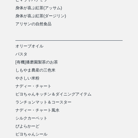
身体が喜ぶ紅茶(アッサム)
身体が喜ぶ紅茶(ダージリン)
アリサンの自然食品
オリーブオイル
パスタ
[有機]播磨園製茶のお茶
しもやま農産の三色米
やさしい米粉
ナディー・チャート
ピヨちゃんキッチン＆ダイニングアイテム
ランチョンマット＆コースター
ナディー・チャート風水
シルクカーペット
ぴよらかーど
ピヨちゃんシール