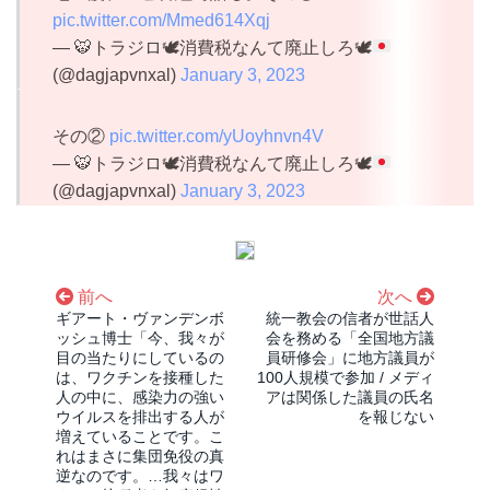
pic.twitter.com/Mmed614Xqj
—
🐯
トラジロ
🕊️
消費税なんて廃止しろ
🕊️
(@dagjapvnxal)
January 3, 2023
その②
pic.twitter.com/yUoyhnvn4V
—
🐯
トラジロ
🕊️
消費税なんて廃止しろ
🕊️
(@dagjapvnxal)
January 3, 2023
前へ
次へ
ギアート・ヴァンデンボ
統一教会の信者が世話人
ッシュ博士「今、我々が
会を務める「全国地方議
目の当たりにしているの
員研修会」に地方議員が
は、ワクチンを接種した
100人規模で参加 / メディ
人の中に、感染力の強い
アは関係した議員の氏名
ウイルスを排出する人が
を報じない
増えていることです。こ
れはまさに集団免役の真
逆なのです。…我々はワ