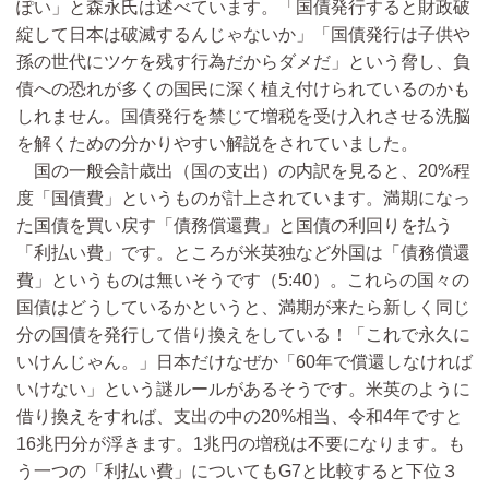
ぽい」と森永氏は述べています。「国債発行すると財政破
綻して日本は破滅するんじゃないか」「国債発行は子供や
孫の世代にツケを残す行為だからダメだ」という脅し、負
債への恐れが多くの国民に深く植え付けられているのかも
しれません。国債発行を禁じて増税を受け入れさせる洗脳
を解くための分かりやすい解説をされていました。
国の一般会計歳出（国の支出）の内訳を見ると、20%程
度「国債費」というものが計上されています。満期になっ
た国債を買い戻す「債務償還費」と国債の利回りを払う
「利払い費」です。ところが米英独など外国は「債務償還
費」というものは無いそうです（5:40）。これらの国々の
国債はどうしているかというと、満期が来たら新しく同じ
分の国債を発行して借り換えをしている！「これで永久に
いけんじゃん。」日本だけなぜか「60年で償還しなければ
いけない」という謎ルールがあるそうです。米英のように
借り換えをすれば、支出の中の20%相当、令和4年ですと
16兆円分が浮きます。1兆円の増税は不要になります。も
う一つの「利払い費」についてもG7と比較すると下位３