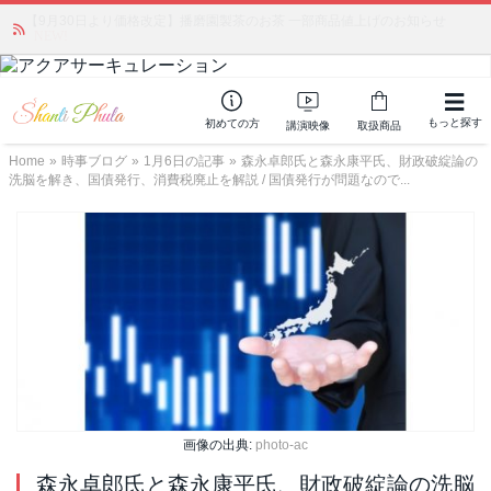
かつて愛されていた人気商品が復活！夏場に活躍するジェルクリーム「アク
アサーキュレーション」💖🏖️ 8月末までの購入でポイント還元も✨
もっと探す
初めての方
講演映像
取扱商品
Home
»
時事ブログ
»
1月6日の記事
»
森永卓郎氏と森永康平氏、財政破綻論の
洗脳を解き、国債発行、消費税廃止を解説 / 国債発行が問題なので...
画像の出典:
photo-ac
森永卓郎氏と森永康平氏、財政破綻論の洗脳