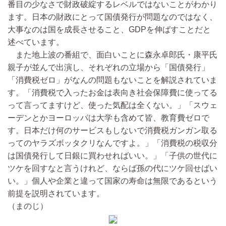
番目の少なさで財政破綻するレベルではないことがわかり
ます。日本の財政にとって国債発行が問題なのではなく、
大事なのは国を成長させること、GDPを伸ばすことだと
述べています。
また地上波の番組で、面白いことに森永卓郎氏・康平氏
親子が並んで出演し、それぞれの立場から「国債発行」
「消費税ゼロ」がなんの問題もないことを解説されていま
す。「消費税で入ったお金は表向き社会保障費に使ってる
って言ってますけど、使った気配は全くない。」「スウェ
ーデンとかヨーロッパは大学も含めて皆、教育費ゼロで
す。日本だけ何のサービスもしないで消費税ガンガン取る
ってのヤラズボッタクリなんですよ。」「消費税の税収分
は国債発行して日銀に買わせればいい。」「子供の世代に
ツケを回すなと言うけれど、ならば孫の代にツケ回せばい
い。」個人や企業と違って国家の寿命は無限であるという
前提を説明されています。
（まのじ）