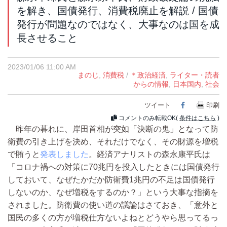
を解き、国債発行、消費税廃止を解説 / 国債
発行が問題なのではなく、大事なのは国を成
長させること
2023/01/06 11:00 AM
まのじ
,
消費税
/
＊政治経済
,
ライター・読者
からの情報
,
日本国内
,
社会
ツイート
Facebook
印刷
コメントのみ転載OK(
条件はこちら
)
昨年の暮れに、岸田首相が突如「決断の鬼」となって防
衛費の引き上げを決め、それだけでなく、その財源を増税
で賄うと
発表しました
。経済アナリストの森永康平氏は
「コロナ禍への対策に70兆円を投入したときには国債発行
しておいて、なぜたかだか防衛費1兆円の不足は国債発行
しないのか、なぜ増税をするのか？」という大事な指摘を
されました。防衛費の使い道の議論はさておき、「意外と
国民の多くの方が増税仕方ないよねとどうやら思ってるっ