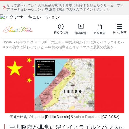
かつて愛されていた人気商品が復活！夏場に活躍するジェルクリーム「アク
アサーキュレーション」💖🏖️ 8月末までの購入でポイント還元も✨
もっと探す
初めての方
講演映像
取扱商品
Home
»
時事ブログ
»
11月8日の記事
»
中共政府が非常に深くイスラエルとハ
マスの紛争に関わっている ～中共の指導者たちがハマスに最新の技術を...
画像の出典:
Wikipedia
[Public Domain] &
Author:Ecrusized
[CC BY-SA]
中共政府が非常に深くイスラエルとハマスの