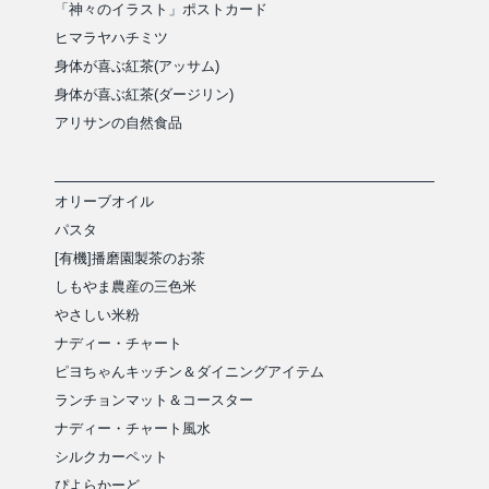
「神々のイラスト」ポストカード
ヒマラヤハチミツ
身体が喜ぶ紅茶(アッサム)
身体が喜ぶ紅茶(ダージリン)
アリサンの自然食品
オリーブオイル
パスタ
[有機]播磨園製茶のお茶
しもやま農産の三色米
やさしい米粉
ナディー・チャート
ピヨちゃんキッチン＆ダイニングアイテム
ランチョンマット＆コースター
ナディー・チャート風水
シルクカーペット
ぴよらかーど