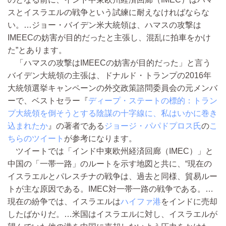
スとイスラエルの戦争という試練に耐えなければならな
い。…ジョー・バイデン米大統領は、ハマスの攻撃は
IMEECの妨害が目的だったと主張し、混乱に拍車をかけ
た”とあります。
「ハマスの攻撃はIMEECの妨害が目的だった」と言う
バイデン大統領の主張は、ドナルド・トランプの2016年
大統領選挙キャンペーンの外交政策諮問委員会の元メンバ
ーで、ベストセラー『
ディープ・ステートの標的：トラン
プ大統領を倒そうとする陰謀の十字線に、私はいかに巻き
込まれたか
』の著者である
ジョージ・パパドプロス氏
の
こ
ちらのツイート
が参考になります。
ツイートでは「インド中東欧州経済回廊（IMEC）」と
中国の「一帯一路」のルートを示す地図と共に、“現在の
イスラエルとパレスチナの戦争は、過去と同様、貿易ルー
トが主な原因である。IMEC対一帯一路の戦争である。…
現在の紛争では、イスラエルは
ハイファ港
をインドに売却
したばかりだ。…米国はイスラエルに対し、イスラエルが