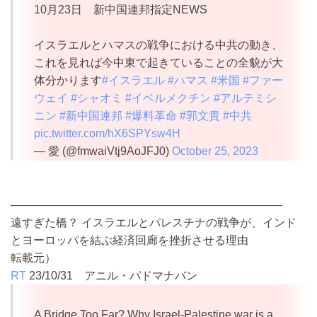
10月23日 新中国連邦指定NEWS
イスラエルとハマスの戦争における中共の動き、
これを見れば今中東で起きていることの全貌が大
体分かります
#イスラエル
#ハマス
#米国
#ファー
ウェイ
#シャオミ
#イベルメクチン
#アルテミシ
ニン
#新中国連邦
#爆料革命
#郭文貴
#中共
pic.twitter.com/hX6SPYsw4H
— 愛 (@fmwaiVtj9AoJFJ0)
October 25, 2023
————————————————————————
遠すぎた橋？ イスラエルとパレスチナの戦争が、インド
とヨーロッパを結ぶ経済回廊を挫折させる理由
転載元）
RT
23/10/31
アニル・パドマナバン
A Bridge Too Far? Why Israel-Palestine war is a