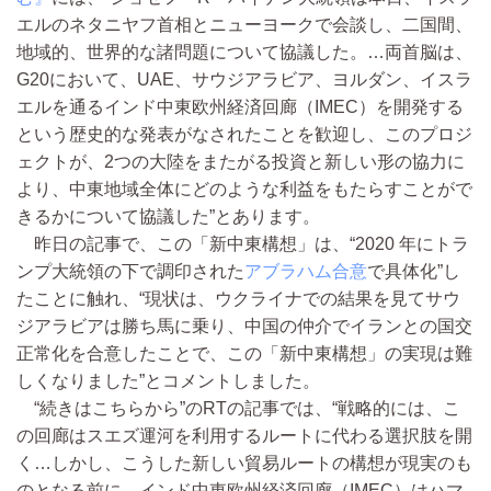
エルのネタニヤフ首相とニューヨークで会談し、二国間、
地域的、世界的な諸問題について協議した。…両首脳は、
G20において、UAE、サウジアラビア、ヨルダン、イスラ
エルを通るインド中東欧州経済回廊（IMEC）を開発する
という歴史的な発表がなされたことを歓迎し、このプロジ
ェクトが、2つの大陸をまたがる投資と新しい形の協力に
より、中東地域全体にどのような利益をもたらすことがで
きるかについて協議した”とあります。
昨日の記事で、この「新中東構想」は、“2020 年にトラ
ンプ大統領の下で調印された
アブラハム合意
で具体化”し
たことに触れ、“現状は、ウクライナでの結果を見てサウ
ジアラビアは勝ち馬に乗り、中国の仲介でイランとの国交
正常化を合意したことで、この「新中東構想」の実現は難
しくなりました”とコメントしました。
“続きはこちらから”のRTの記事では、“戦略的には、こ
の回廊はスエズ運河を利用するルートに代わる選択肢を開
く…しかし、こうした新しい貿易ルートの構想が現実のも
のとなる前に、インド中東欧州経済回廊（IMEC）はハマ