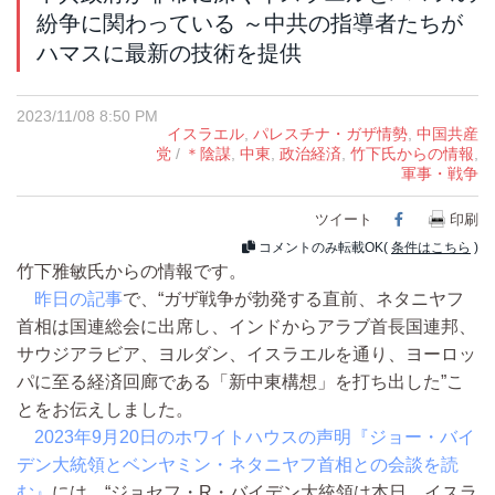
紛争に関わっている ～中共の指導者たちが
ハマスに最新の技術を提供
2023/11/08 8:50 PM
イスラエル
,
パレスチナ・ガザ情勢
,
中国共産
党
/
＊陰謀
,
中東
,
政治経済
,
竹下氏からの情報
,
軍事・戦争
ツイート
Facebook
印刷
コメントのみ転載OK(
条件はこちら
)
竹下雅敏氏からの情報です。
昨日の記事
で、“ガザ戦争が勃発する直前、ネタニヤフ
首相は国連総会に出席し、インドからアラブ首長国連邦、
サウジアラビア、ヨルダン、イスラエルを通り、ヨーロッ
パに至る経済回廊である「新中東構想」を打ち出した”こ
とをお伝えしました。
2023年9月20日のホワイトハウスの声明『ジョー・バイ
デン大統領とベンヤミン・ネタニヤフ首相との会談を読
む』
には、“ジョセフ・R・バイデン大統領は本日、イスラ