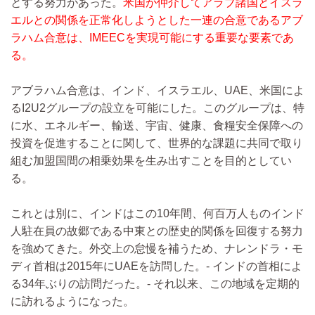
とする努力があった。
米国が仲介してアラブ諸国とイスラ
エルとの関係を正常化しようとした一連の合意であるアブ
ラハム合意は、IMEECを実現可能にする重要な要素であ
る。
アブラハム合意は、インド、イスラエル、UAE、米国によ
るI2U2グループの設立を可能にした。このグループは、特
に水、エネルギー、輸送、宇宙、健康、食糧安全保障への
投資を促進することに関して、世界的な課題に共同で取り
組む加盟国間の相乗効果を生み出すことを目的としてい
る。
これとは別に、インドはこの10年間、何百万人ものインド
人駐在員の故郷である中東との歴史的関係を回復する努力
を強めてきた。外交上の怠慢を補うため、ナレンドラ・モ
ディ首相は2015年にUAEを訪問した。- インドの首相によ
る34年ぶりの訪問だった。- それ以来、この地域を定期的
に訪れるようになった。