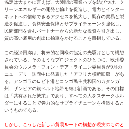
協定は大まかに言えば、大陸間の商業ハブを結びつけ、ク
リーンエネルギーの開発と輸出を促進し、電力とインター
ネットへの信頼できるアクセスを拡大し、既存の貿易と製
造を促進し、食料安全保障とサプライチェーンを強化し、
民間部門を含むパートナーからの新たな投資を引き出し、
質の高い雇用の創出に拍車をかけることを目指している。
この経済回廊は、将来的な同様の協定の先駆けとして構想
されている。そのようなプロジェクトのひとつに、欧州委
員会のウルスラ・フォン・デア・ライエン委員長が9月の
ニューデリー訪問中に発表した「アフリカ横断回廊」があ
る。アンゴラのロビト港とコンゴ民主共和国のカタンガ
州、ザンビアの銅ベルト地帯を結ぶ計画である。その目標
は「共有された繁栄」であり、すべての人をステークホル
ダーにすることで弾力的なサプライチェーンを構築すると
いうものである。
しかし、こうした新しい貿易ルートの構想が現実のものと