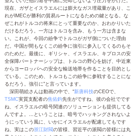
望んでいた他の港を中国に売却しないよう圧力をかけた。
現在、ガザとイスラエルには膨大なガス埋蔵量があり、こ
れがIMECが勝利の貿易ルートになるための鍵となる。な
ぜこれがトルコの将来にとって重要なのか、おわかりいた
だけるだろう。一方はトルコを含み、もう一方は含まな
い。これが、今回の紛争でトルコがガザ側についた理由
だ。中国が間もなくこの紛争に強引に参入してくるのもそ
のためだ。最後に、ギリシャ、イスラエル、キプロスの安
全保障パートナーシップは、トルコの野心を妨げ、中近東
からヨーロッパへの安全な輸送地帯を作ることを目的とし
ている。このため、トルコもこの紛争に参戦することにな
るだろう。強引に”と言っています。
深田萌絵さんは動画の中で、“
新唐科技
のCEOで、
TSMC
実質支配者の
焦佑鈞
先生がですね、彼の会社でです
ね、イスラエルの暗号関連のソリューションも提供してる
んですよ。…ということは、暗号でハッキングされないよ
うにっていう風に、いかにイスラエルが配慮してもです
ね、実はこの
浙江財閥
の皆様、習近平の派閥の皆様には丸