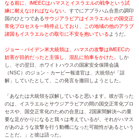
なる前に、IMEECはハマスとイスラエルの戦争という試
練に耐えなければならない。
すでにアブラハム合意の調印
国のひとつである
サウジアラビアはイスラエルとの国交正
常化プロセスを一時停止しており、この地域の他のアラブ
諸国もイスラエルとの取引に不安を抱いている
ようだ。
ジョー・バイデン米大統領は、ハマスの攻撃はIMEECの
妨害が目的だったと主張し、混乱に拍車をかけた。
しか
し、その翌日、ホワイトハウスの国家安全保障会議
（NSC）のジョン・カービー報道官は、大統領が「誤
解」していたとして、この発言を撤回しようとした。
「あなたは大統領を誤解していると思います。彼が言った
のは、イスラエルとサウジアラビアの間の国交正常化プロ
セスや、国交正常化のための合意は、2国家間解決への重
要な足がかりになると我々は考えているが、それがハマス
があのような攻撃を行う動機になった可能性があるという
ことだ。」と彼は語った。