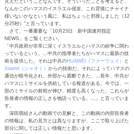
見えだということなんです。そういったことを考えると、
なんかこのハマスのイスラエル侵攻、これ背後にチャイナ
様いないかなという風に、私はちょっと邪推しました（12
分25秒）”と言っています。
さて、一番重要な「10月23日 新中国連邦指定
NEWS」をご覧ください。
「中共政府が非常に深くイスラエルとハマスの紛争に関わ
っているという。…中共の指導者たちがハマスに最新の技
術を提供した。それは中共の
HUAWEI（ファーウェイ）
と
Xiaomi（シャオミ）
からの技術だ。それによってハマスの
通信が暗号化され、外部から遮断できた。…長年、中共が
ハマスにミサイルを供給している報道がある。今では、一
部のミサイルの射程が伸び、精度も高くなった。これらが
告発者の情報の正しさを物語っている。…」と言っていま
す。
深田萌絵さんの動画での見解と、この動画の内部告発者
の情報は、私の見方とは異なりますが、ここで取り上げた
部分に関しては正しい情報だと思います。