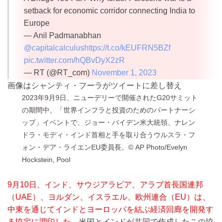
setback for economic corridor connecting India to
Europe
— Anil Padmanabhan
@capitalcalculus
https://t.co/kEUFRN5BZf
pic.twitter.com/hQBvDyX2zR
— RT (@RT_com)
November 1, 2023
画像はシャンティ・フーラがツイートに差し替え
2023年9月9日、ニューデリーで開催されたG20サミット
の期間中、「世界インフラと投資のためのパートナーシ
ップ」イベントで、ジョー・バイデン米大統領、ナレン
ドラ・モディ・インド首相と手を取り合うウルスラ・フ
ォン・デア・ライエンEU委員長。© AP Photo/Evelyn
Hockstein, Pool
9月10日、インド、サウジアラビア、アラブ首長国連邦
（UAE）、ヨルダン、イスラエル、欧州連合（EU）は、
中東を通じてインドとヨーロッパを結ぶ経済回廊を開発す
る協定に調印した。
米国とインドが共同で作成したこの協