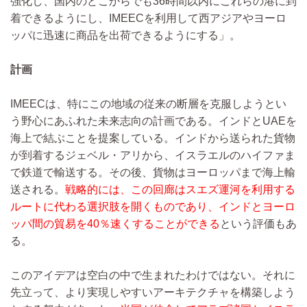
強化し、国内のどこからでも36時間以内にこれらの港に到
着できるようにし、IMEECを利用して西アジアやヨーロ
ッパに迅速に商品を出荷できるようにする」。
計画
IMEECは、特にこの地域の従来の断層を克服しようとい
う野心にあふれた未来志向の計画である。インドとUAEを
海上で結ぶことを提案している。インドから送られた貨物
が到着するジェベル・アリから、イスラエルのハイファま
で鉄道で輸送する。その後、貨物はヨーロッパまで海上輸
送される。
戦略的には、この回廊はスエズ運河を利用する
ルートに代わる選択肢を開くものであり、インドとヨーロ
ッパ間の貿易を40％速くすることができる
という評価もあ
る。
このアイデアは空白の中で生まれたわけではない。それに
先立って、より実現しやすいアーキテクチャを構築しよう