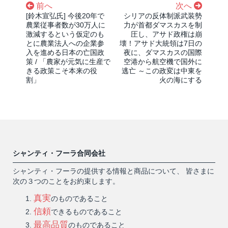
前へ
次へ
[鈴木宣弘氏] 今後20年で
シリアの反体制派武装勢
農業従事者数が30万人に
力が首都ダマスカスを制
激減するという仮定のも
圧し、アサド政権は崩
とに農業法人への企業参
壊！アサド大統領は7日の
入を進める日本の亡国政
夜に、ダマスカスの国際
策 / 「農家が元気に生産で
空港から航空機で国外に
きる政策こそ本来の役
逃亡 ～この政変は中東を
割」
火の海にする
シャンティ・フーラ合同会社
シャンティ・フーラの提供する情報と商品について、 皆さまに
次の３つのことをお約束します。
真実
のものであること
信頼
できるものであること
最高品質
のものであること