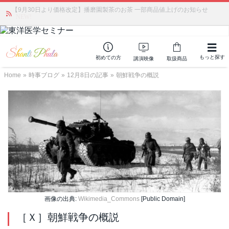
【9月30日より価格改定】播磨園製茶のお茶 一部商品値上げのお知らせ
「みんなの備蓄・災害対策」 vol.4 〜断水・燃料不足・停電対策
NEW!
もっと探す
初めての方
講演映像
取扱商品
Home
»
時事ブログ
»
12月8日の記事
»
朝鮮戦争の概説
画像の出典:
Wikimedia_Commons
[Public Domain]
［Ｘ］朝鮮戦争の概説