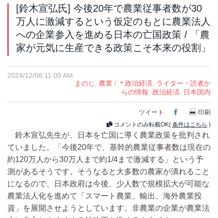
[鈴木宣弘氏] 今後20年で農業従事者数が30
万人に激減するという仮定のもとに農業法人
への企業参入を進める日本の亡国政策 / 「農
家が元気に生産できる政策こそ本来の役割」
2024/12/08 11:00 AM
まのじ
,
農業
/
＊政治経済
,
ライター・読者か
らの情報
,
政治経済
,
日本国内
ツイート
Facebook
印刷
コメントのみ転載OK(
条件はこちら
)
鈴木宣弘先生が、日本を亡国に導く農業政策を批判され
ていました。「今後20年で、基幹的農業従事者数は現在の
約120万人から30万人まで約1/4まで激減する」という予
測があるそうです。そうなると大多数の農家が潰れること
になるので、日本政府は今後、少人数で規模拡大が可能な
農業法人化を進めて「スマート農業、輸出、海外農業投
資」を展開させようとしています。非農業の企業が農業法