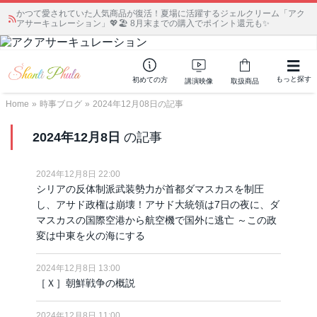
かつて愛されていた人気商品が復活！夏場に活躍するジェルクリーム「アク
アサーキュレーション」💖🏖️ 8月末までの購入でポイント還元も✨
もっと探す
初めての方
講演映像
取扱商品
Home
»
時事ブログ
»
2024年12月08日の記事
2024年12月8日
の記事
2024年12月8日 22:00
シリアの反体制派武装勢力が首都ダマスカスを制圧
し、アサド政権は崩壊！アサド大統領は7日の夜に、ダ
マスカスの国際空港から航空機で国外に逃亡 ～この政
変は中東を火の海にする
2024年12月8日 13:00
［Ｘ］朝鮮戦争の概説
2024年12月8日 11:00