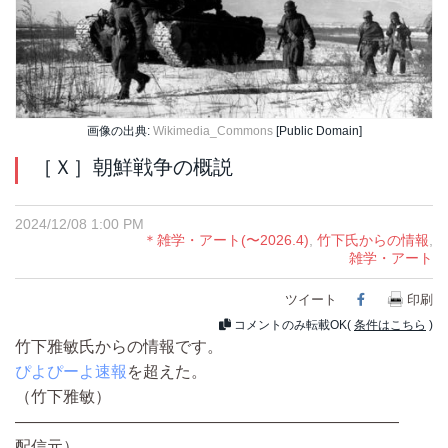
画像の出典:
Wikimedia_Commons
[Public Domain]
［Ｘ］朝鮮戦争の概説
2024/12/08 1:00 PM
＊雑学・アート(〜2026.4)
,
竹下氏からの情報
,
雑学・アート
ツイート
Facebook
印刷
コメントのみ転載OK(
条件はこちら
)
竹下雅敏氏からの情報です。
ぴよぴーよ速報
を超えた。
（竹下雅敏）
————————————————————————
配信元）