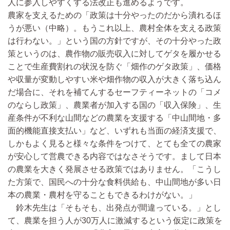
人に参入しやすくする法改正も進めるようです。
農家を支えるための「政策は十分やったのだから潰れるほ
うが悪い
（中略）
。もうこれ以上、農村全体を支える政策
は行わない。」という国の方針ですが、その十分やった政
策というのは、農作物の販売収入に対してゲタを履かせる
ことで生産費割れの状況を防ぐ「畑作のゲタ政策」、価格
や収量が変動しやすい米や畑作物の収入が大きく落ち込ん
だ場合に、それを補てんするセーフティーネットの「コメ
のならし政策」、農業者が加入する国の「収入保険」、生
産条件が不利な山間などの農業を支援する「中山間地・多
面的機能直接支払い」など、いずれも当面の経済支援で、
しかもよく見ると様々な条件をつけて、とても全ての農家
が安心して営農できる内容ではなさそうです。まして日本
の農業を大きく発展させる政策ではありません。「こうし
た方策で、国民への十分な食料供給も、中山間地が多い日
本の農業・農村を守ることもできるわけがない。」
鈴木先生は「そもそも、出発点が間違っている。」とし
て、農業を担う人が30万人に激減するという仮定に政策を