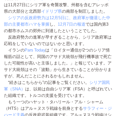
は11月27日にシリア軍を奇襲攻撃、州都を含むアレッポ
県
の大部分と北西部
イドリブ県
の南部を制圧しました。
シリアの反政府勢力は12月5日に、政府軍が撤退した中
部の主要都市ハマを掌握
し、
12月7日の報道
では国内第3
の都市ホムスの郊外に到達したということでした。
反政府勢力の進軍が早すぎることから、シリア政府軍は
応戦をしていないのではないかと思います。
イランの
Pars Today
は「ロイター通信が2つのシリア情
報筋の話として、同国のアサド大統領が飛行機事故で死亡
した可能性が高いと主張しました。」と報じています。ア
サド大統領はその「波動」から生きていることが分かりま
すが、死んだことにされるかもしれません。
“続きはこちらから”の記事をご覧ください。
シリア国民
軍（SNA）
は、以前は自由シリア軍（FSA）と呼ばれてい
た組織です。トルコの支援を受けています。
もう一つのハヤット・タハリール・アル・シャーム
（HTS）はアル＝ヌスラ戦線
を前身とする
サラフィー・ジ
ハード主義
の反政府武装組織です。アル＝ヌスラ戦線はシ