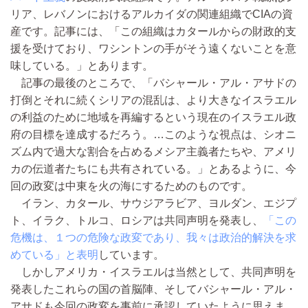
リア、レバノンにおけるアルカイダの関連組織でCIAの資
産です。記事には、「この組織はカタールからの財政的支
援を受けており、ワシントンの手がそう遠くないことを意
味している。」とあります。
記事の最後のところで、「バシャール・アル・アサドの
打倒とそれに続くシリアの混乱は、より大きなイスラエル
の利益のために地域を再編するという現在のイスラエル政
府の目標を達成するだろう。…このような視点は、シオニ
ズム内で過大な割合を占めるメシア主義者たちや、アメリ
カの伝道者たちにも共有されている。」とあるように、今
回の政変は中東を火の海にするためのものです。
イラン、カタール、サウジアラビア、ヨルダン、エジプ
ト、イラク、トルコ、ロシアは共同声明を発表し、
「この
危機は、１つの危険な政変であり、我々は政治的解決を求
めている」と表明
しています。
しかしアメリカ・イスラエルは当然として、共同声明を
発表したこれらの国の首脳陣、そしてバシャール・アル・
アサドも今回の政変を事前に承認していたように思えま