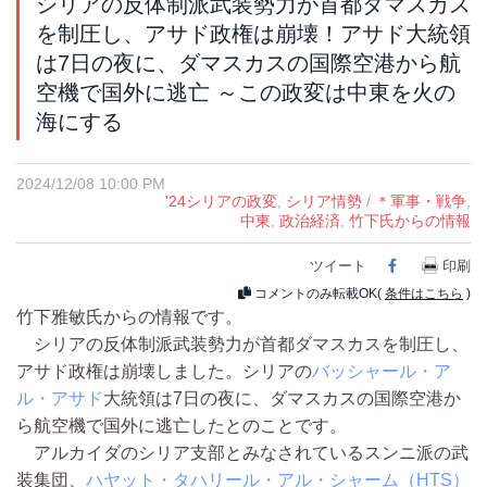
シリアの反体制派武装勢力が首都ダマスカス
を制圧し、アサド政権は崩壊！アサド大統領
は7日の夜に、ダマスカスの国際空港から航
空機で国外に逃亡 ～この政変は中東を火の
海にする
2024/12/08 10:00 PM
'24シリアの政変
,
シリア情勢
/
＊軍事・戦争
,
中東
,
政治経済
,
竹下氏からの情報
ツイート
Facebook
印刷
コメントのみ転載OK(
条件はこちら
)
竹下雅敏氏からの情報です。
シリアの反体制派武装勢力が首都ダマスカスを制圧し、
アサド政権は崩壊しました。シリアの
バッシャール・ア
ル・アサド
大統領は7日の夜に、ダマスカスの国際空港か
ら航空機で国外に逃亡したとのことです。
アルカイダのシリア支部とみなされているスンニ派の武
装集団、
ハヤット・タハリール・アル・シャーム（HTS）