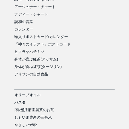
アージュナー・チャート
ナディー・チャート
調和の言葉
カレンダー
額入りポストカード/カレンダー
「神々のイラスト」ポストカード
ヒマラヤハチミツ
身体が喜ぶ紅茶(アッサム)
身体が喜ぶ紅茶(ダージリン)
アリサンの自然食品
オリーブオイル
パスタ
[有機]播磨園製茶のお茶
しもやま農産の三色米
やさしい米粉