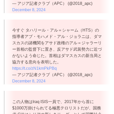
— アジア記者クラブ（APC） (@2018_apc)
December 8, 2024
今すぐ タハリール・アル＝シャーム（HTS）の
指導者アブ・モハメド・アル・ジョラニは、ダマ
スカスの諸機関をアサド政権のアル＝ジャラーリ
ー首相の監督下に置き、反アサド武装勢力に近づ
かないよう命じた。首相はダマスカスの新当局と
協力する意向を表明した。
https://t.co/zN1kmPkPBq
— アジア記者クラブ（APC） (@2018_apc)
December 8, 2024
この人物はIraq ISIS一員で、2017年から首に
$1000万掛けられてる極悪テロリストだが、国務