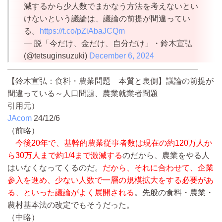
減するから少人数でまかなう方法を考えないとい
けないという議論は、議論の前提が間違ってい
る。
https://t.co/pZiAbaJCQm
— 脱「今だけ、金だけ、自分だけ」・鈴木宣弘
(@tetsuginsuzuki)
December 6, 2024
————————————————————————
【鈴木宣弘：食料・農業問題 本質と裏側】議論の前提が
間違っている～人口問題、農業就業者問題
引用元）
JAcom
24/12/6
（前略）
今後20年で、基幹的農業従事者数は現在の約120万人か
ら30万人まで約1/4まで激減する
のだから、農業をやる人
はいなくなってくるのだ。
だから、それに合わせて、企業
参入を進め、少ない人数で一層の規模拡大をする必要があ
る、といった議論がよく展開される
。先般の食料・農業・
農村基本法の改定でもそうだった。
（中略）