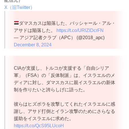
配信元）
X（旧Twitter）
ダマスカスは陥落した、バッシャール・アル・
アサドは陥落した。
https://t.co/URlZlDcrFN
— アジア記者クラブ（APC） (@2018_apc)
December 8, 2024
CIAが支援し、トルコが支援する「自由シリア
軍」（FSA）の「反体制派」は、イスラエルのメ
ディアに対し、ダマスカスに親イスラエルの新体
制を作りたいと誇らしげに語った。
彼らはヒズボラを攻撃してくれたイスラエルに感
謝し、アサド打倒とイラン攻撃のためにさらなる
援助をイスラエルに求めた。
https://t.co/QcS95LUcoH