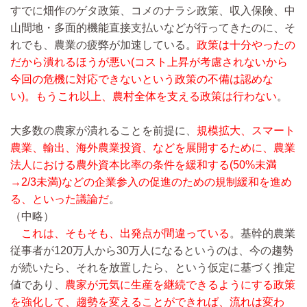
すでに畑作のゲタ政策、コメのナラシ政策、収入保険、中
山間地・多面的機能直接支払いなどが行ってきたのに、そ
れでも、農業の疲弊が加速している。
政策は十分やったの
だから潰れるほうが悪い(コスト上昇が考慮されないから
今回の危機に対応できないという政策の不備は認めな
い)。もうこれ以上、農村全体を支える政策は行わない
。
大多数の農家が潰れることを前提に、
規模拡大、スマート
農業、輸出、海外農業投資、などを展開するために、農業
法人における農外資本比率の条件を緩和する(50%未満
→2/3未満)などの企業参入の促進のための規制緩和を進め
る、といった議論だ
。
（中略）
これは、そもそも、出発点が間違っている
。基幹的農業
従事者が120万人から30万人になるというのは、今の趨勢
が続いたら、それを放置したら、という仮定に基づく推定
値であり、
農家が元気に生産を継続できるようにする政策
を強化して、趨勢を変えることができれば、流れは変わ