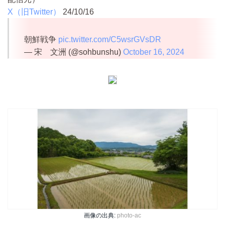
X（旧Twitter）
24/10/16
朝鮮戦争
pic.twitter.com/C5wsrGVsDR
— 宋 文洲 (@sohbunshu)
October 16, 2024
画像の出典:
photo-ac