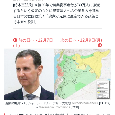
[鈴木宣弘氏] 今後20年で農業従事者数が30万人に激減
するという仮定のもとに農業法人への企業参入を進め
る日本の亡国政策 / 「農家が元気に生産できる政策こ
そ本来の役割」
前の日へ - 12月7日
次の日へ - 12月9日(月)
(土)
画像の出典: バッシャール・アル・アサド大統領
Author:khamenei.ir
[CC BY]
&
Wikimedia_Commons
[CC0]