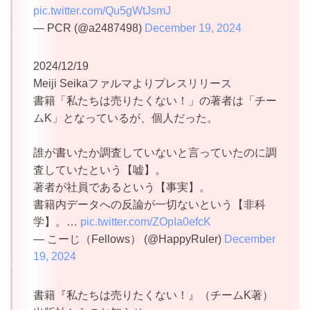
pic.twitter.com/Qu5gWtJsmJ
— PCR (@a2487498)
December 19, 2024
2024/12/19
Meiji Seikaファルマよりプレスリリース
書籍「私たちは売りたくない！」の著者は「チー
ムK」となっているが、個人だった。
誰が書いたか調査していないと言っていたのに調
査していたという【嘘】。
著者が社員であるという【事実】。
書籍内データへの反論が一切ないという【非科
学】。…
pic.twitter.com/ZOpIa0efcK
— こーじ（Fellows） (@HappyRuler)
December
19, 2024
書籍『私たちは売りたくない！』（チームK著）