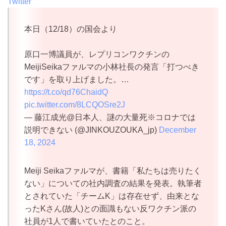
Twitter
本日（12/18）の国会より
原口一博議員が、レプリコンワクチンの
MeijiSeikaファルマの小林社長の発言「打つべき
です」を取り上げました。…
https://t.co/qd76ChaidQ
pic.twitter.com/8LCQOSre2J
— 藤江成光@日本人、謎の大量死※コロナでは
説明できない (@JINKOUZOUKA_jp)
December
18, 2024
Meiji Seikaファルマが、書籍「私たちは売りたく
ない」についての社内調査の結果を発表。執筆者
とされていた「チームK」は存在せず、由来とな
ったKさん(故人)との面識もない反ワクチン派の
社員が1人で書いていたとのこと。