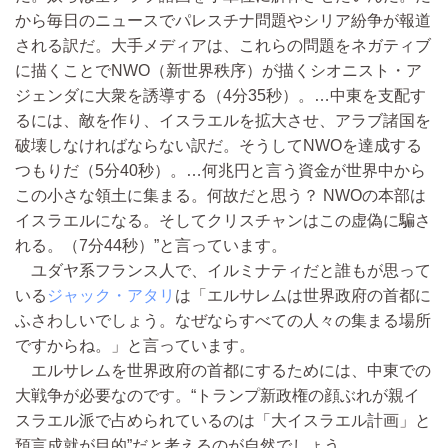
から毎日のニュースでパレスチナ問題やシリア紛争が報道
される訳だ。大手メディアは、これらの問題をネガティブ
に描くことでNWO（新世界秩序）が描くシオニスト・ア
ジェンダに大衆を誘導する（4分35秒）。…中東を支配す
るには、敵を作り、イスラエルを拡大させ、アラブ諸国を
破壊しなければならない訳だ。そうしてNWOを達成する
つもりだ（5分40秒）。…何兆円と言う資金が世界中から
この小さな領土に集まる。何故だと思う？ NWOの本部は
イスラエルになる。そしてクリスチャンはこの虚偽に騙さ
れる。（7分44秒）”と言っています。
ユダヤ系フランス人で、イルミナティだと誰もが思って
いる
ジャック・アタリ
は「エルサレムは世界政府の首都に
ふさわしいでしょう。なぜならすべての人々の集まる場所
ですからね。」と言っています。
エルサレムを世界政府の首都にするためには、中東での
大戦争が必要なのです。“トランプ新政権の顔ぶれが親イ
スラエル派で占められているのは「大イスラエル計画」と
預言成就が目的”だと考えるのが自然でしょう。