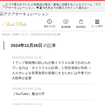
かつて愛されていた人気商品が復活！夏場に活躍するジェルクリーム「アク
アサーキュレーション」💖🏖️ 8月末までの購入でポイント還元も✨
もっと探す
初めての方
講演映像
取扱商品
Home
»
時事ブログ
»
2024年12月26日の記事
2024年12月26日
の記事
2024年12月26日 21:30
トランプ新政権の顔ぶれが親イスラエル派で占められ
ているのは「大イスラエル計画」と預言成就が目的 ～
エルサレムを世界政府の首都にするためには中東での
大戦争が必要
2024年12月26日 13:00
［YouTube］魔法の手
2024年12月26日 11:00