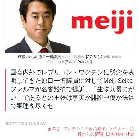
画像の出典: 原口一博議員
Author:総務省
[CC BY] &
Wikimedia
Commons
[Public Domain]
国会内外でレプリコン・ワクチンに懸念を表
明してきた原口一博議員に対してMeiji Seika
ファルマが名誉毀損で提訴、「生物兵器まが
い」であるとの主張は事実か誹謗中傷か法廷
で審理を尽くせ
2024/12/26 11:00 AM
まのじ
,
ワクチン
/
＊政治経済
,
ライター・読
者からの情報
,
日本国内
,
社会