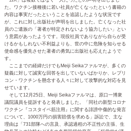
た。ワクチン接種後に若い社員が亡くなったという書籍の
内容は事実だったということを追認したような状況です
が、これに対し出版社が声明を出しました。亡くなった社
員のご遺族の「著者が特定されないよう協力したい」とい
う意図があったようです。現役社員でありながら自らが受
けるかもしれない不利益よりも、世の中に危険を知らせる
使命感を優先させた著者の勇気に出版社も応えたようで
す。
ここまでの経緯だけでもMeiji Seikaファルマが、多くの
疑義に対して誠実な回答を出していないばかりか、レプリ
コン・ワクチンを懸念する人々に対して攻撃的な対応を見
せています。
そして12月25日、Meiji Seikaファルマは、原口一博衆
議院議員を提訴すると発表しました。「同社の新型コロナ
ワクチン『コスタイベ筋注用』に関する誹謗中傷的な発言
について、1000万円の損害賠償を求める」訴訟で、主な
理由は「731部隊への言及、承認過程の不正性の主張、生