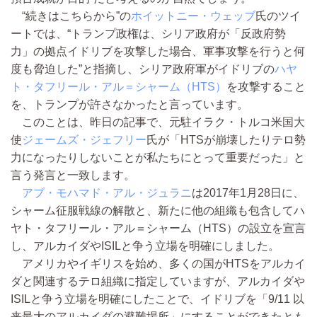
“続きはこちらから”の
ホイットニー・ウェッブ
氏のツイ
ートでは、“トランプ政権は、シリア政府が「反政府勢
力」の拠点イドリブを攻撃した場合、軍事攻撃を行うと何
度も脅迫した”と指摘し、シリア政府軍がイドリブの
ハヤ
ト・タフリール・アル＝シャーム（HTS）
を攻撃すること
を、トランプが許さなかったと言っています。
このことは、昨日の記事
で、元駐イラク・トルコ米国大
使
ジェームズ・ジェフリー
氏が「HTSが崩壊したりテロ勢
力になったりしないことが私たちにとって重要だった」と
言う発言と一致します。
アブ・モハマド・アル・ジュラニ
は2017年1月28日に、
シャーム征服戦線の解散と、新たに他の組織も包含してハ
ヤト・タフリール・アル＝シャーム（HTS）の設立を宣言
し、アルカイダやISILと争う立場を明確にしました。
アメリカやイギリスを始め、多くの国がHTSをアルカイ
ダと関連するテロ組織に指定していますが、アルカイダや
ISILと争う立場を明確にしたことで、イドリブを「9/11 以
来最大のアルカイダの避難場所」にすることができたとも