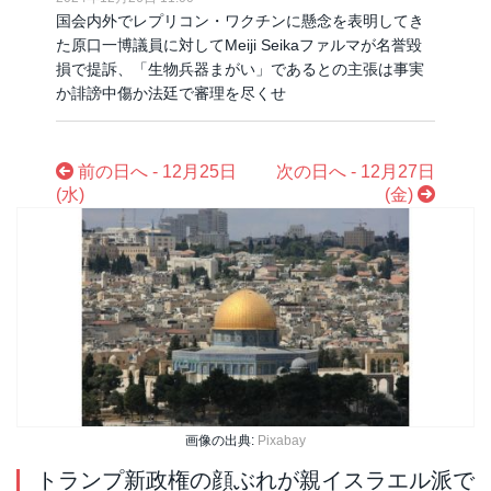
国会内外でレプリコン・ワクチンに懸念を表明してき
た原口一博議員に対してMeiji Seikaファルマが名誉毀
損で提訴、「生物兵器まがい」であるとの主張は事実
か誹謗中傷か法廷で審理を尽くせ
前の日へ - 12月25日
次の日へ - 12月27日
(水)
(金)
画像の出典:
Pixabay
トランプ新政権の顔ぶれが親イスラエル派で