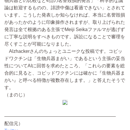
物兵器との比較など4点の名誉毀損的発言」「科学的な議
論は歓迎するものの、誹謗中傷は看過できない」とされて
います。こうした発表しか知らなければ、本当に名誉毀損
があったかのように印象操作されますが、取り上げられた
発言は全て根拠のある主張でMeiji Seikaファルマが逃げず
に丁寧な説明をすべきものです。訴訟になることで審理を
尽くすことが可能になりました。
Alzhackerさんのちょっとユニークな投稿です。コビッ
ドワクチンは「生物兵器まがい」であるという主張の妥当
性についてAIに回答を求めたところ、「これらの要素を総
合的に見ると、コビッドワクチンには確かに『生物兵器ま
がい』と呼べる特徴が複数存在します。」と答えたそうで
す。
（まのじ）
————————————————————————
配信元）