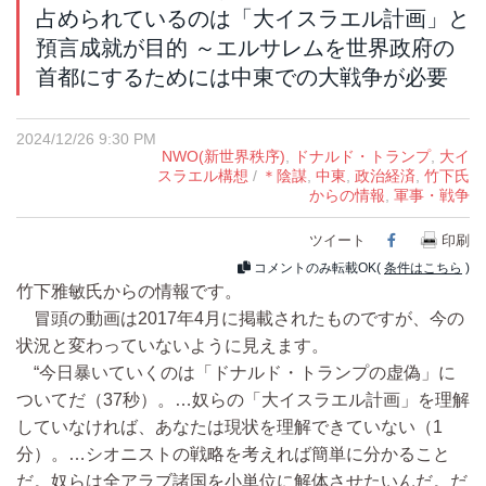
占められているのは「大イスラエル計画」と
預言成就が目的 ～エルサレムを世界政府の
首都にするためには中東での大戦争が必要
2024/12/26 9:30 PM
NWO(新世界秩序)
,
ドナルド・トランプ
,
大イ
スラエル構想
/
＊陰謀
,
中東
,
政治経済
,
竹下氏
からの情報
,
軍事・戦争
ツイート
Facebook
印刷
コメントのみ転載OK(
条件はこちら
)
竹下雅敏氏からの情報です。
冒頭の動画は2017年4月に掲載されたものですが、今の
状況と変わっていないように見えます。
“今日暴いていくのは「ドナルド・トランプの虚偽」に
ついてだ（37秒）。…奴らの「大イスラエル計画」を理解
していなければ、あなたは現状を理解できていない（1
分）。…シオニストの戦略を考えれば簡単に分かること
だ。奴らは全アラブ諸国を小単位に解体させたいんだ。だ