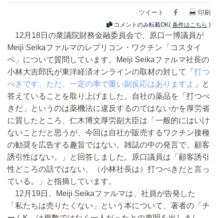
ツイート
Facebook
印刷
コメントのみ転載OK(
条件はこちら
)
12月18日の衆議院財務金融委員会で、原口一博議員が
Meiji Seikaファルマのレプリコン・ワクチン「コスタイ
ベ」について質問しています。Meiji Seikaファルマ社長の
小林大吉郎氏が東洋経済オンラインの取材の対して「
打つ
べきです、ただ、一定の率で重い副反応はありますよ
」と
答えていることを取り上げました。自社の薬品を「打つべ
きだ」というのは薬機法に違反するのではないかを厚労省
に質したところ、仁木博文厚労副大臣は「一般的にはいけ
ないことだと思うが、今回は自社が販売するワクチン接種
の勧奨を広告する趣旨ではない。雑誌の中の発言で、顧客
誘引性はない。」と回答しました。原口議員は「顧客誘引
性どころの話ではない、（小林社長は）打つべきだと言っ
ている。」と指摘しています。
12月19日、Meiji Seikaファルマは、社員が告発した
「私たちは売りたくない」という本について、著者の「チ
ームK」は複数ではなく一人だったとの声明を出しまし