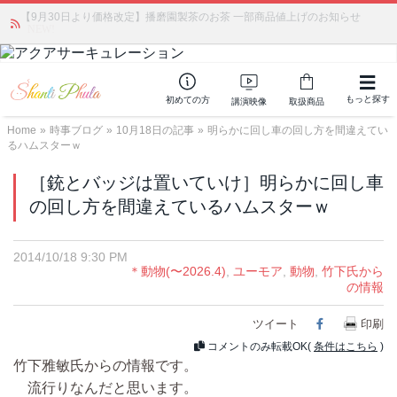
【9月30日より価格改定】播磨園製茶のお茶 一部商品値上げのお知らせ
かつて愛されていた人気商品が復活！夏場に活躍するジェルクリーム「アク
アサーキュレーション」💖🏖️ 8月末までの購入でポイント還元も✨
NEW!
もっと探す
初めての方
講演映像
取扱商品
Home
»
時事ブログ
»
10月18日の記事
»
明らかに回し車の回し方を間違えてい
るハムスターｗ
［銃とバッジは置いていけ］明らかに回し車
の回し方を間違えているハムスターｗ
2014/10/18 9:30 PM
＊動物(〜2026.4)
,
ユーモア
,
動物
,
竹下氏から
の情報
ツイート
Facebook
印刷
コメントのみ転載OK(
条件はこちら
)
竹下雅敏氏からの情報です。
流行りなんだと思います。