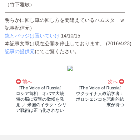
（竹下雅敏）
————————————————————————
明らかに回し車の回し方を間違えているハムスターｗ
記事配信元）
銃とバッジは置いていけ
14/10/15
本記事文章は現在公開を停止しております。 (2016/4/23)
記事の提供元
にてご覧ください。
前へ
次へ
［The Voice of Russia］
［The Voice of Russia］
ロシア首相、オバマ大統
ウクライナ人政治学者：
領の脳に変異の徴候を発
ポロシェンコを悲劇的結
見 ／ 米国のイラク・シリ
末が待つ
ア戦術は正当化されない