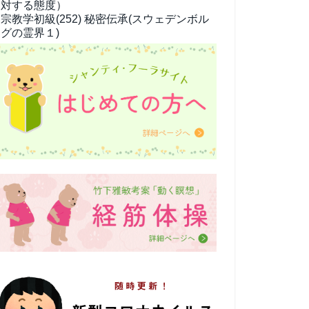
対する態度）
宗教学
初級(252) 秘密伝承(スウェデンボル
グの霊界１)