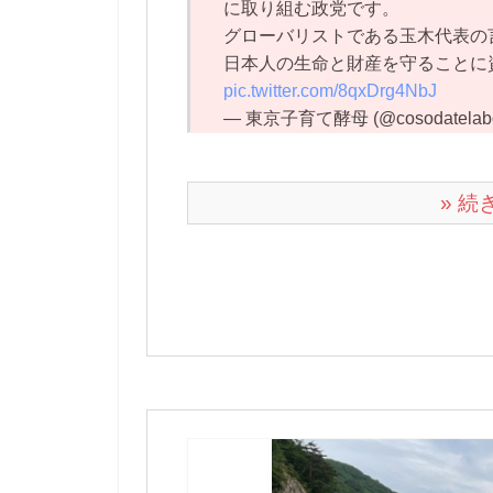
に取り組む政党です。
グローバリストである玉木代表の
日本人の生命と財産を守ることに
pic.twitter.com/8qxDrg4NbJ
— 東京子育て酵母 (@cosodatelab
» 