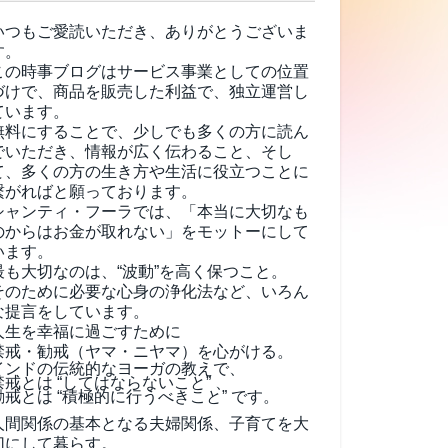
いつもご愛読いただき、ありがとうございま
す。
この時事ブログはサービス事業としての位置
づけで、商品を販売した利益で、独立運営し
ています。
無料にすることで、少しでも多くの方に読ん
でいただき、情報が広く伝わること、そし
て、
多くの方の生き方や生活に役立つことに
繋がればと願っております。
シャンティ・フーラでは、「本当に大切なも
のからはお金が取れない」をモットーにして
います。
最も大切なのは、“波動”を高く保つこと。
そのために必要な心身の浄化法など、いろん
な提言をしています。
人生を幸福に過ごすために
禁戒・勧戒（ヤマ・ニヤマ）を心がける。
インドの伝統的なヨーガの教えで、
禁戒とは “してはならないこと” 、
勧戒とは “積極的に行うべきこと” です。
人間関係の基本となる夫婦関係、子育てを大
切にして暮らす。