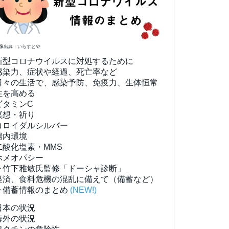
像出典：いらすとや
新型コロナウイルスに対処するために
感染力、症状や経過、死亡率など
日々の生活で、感染予防、免疫力、生体恒常
性を高める
ビタミンC
瞑想・祈り
コロイダルシルバー
腸内環境
二酸化塩素・MMS
ホメオパシー
▶竹下雅敏氏監修「ドーシャ診断」
経済、食料危機の混乱に備えて（備蓄など）
▶備蓄情報のまとめ
(NEW!)
日本の状況
海外の状況