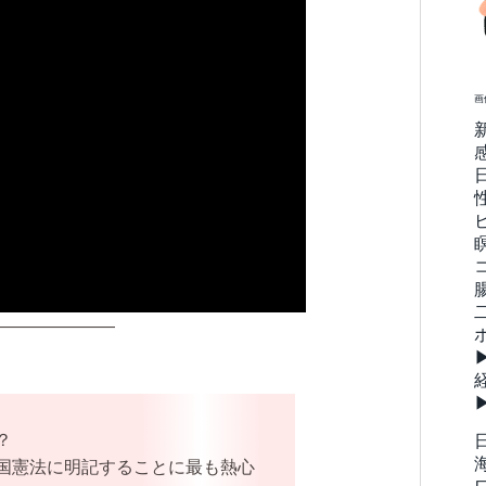
画
———————
？
国憲法に明記することに最も熱心