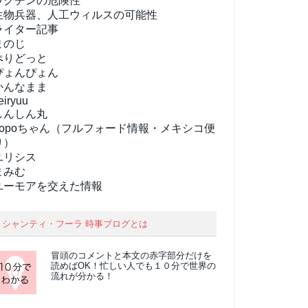
ワクチンの危険性
生物兵器、人工ウィルスの可能性
ライター記事
まのじ
ぺりどっと
ぴょんぴょん
かんなまま
eiryuu
しんしん丸
popoちゃん（フルフォード情報・メキシコ便
り）
ユリシス
まみむ
ユーモアを交えた情報
シャンティ・フーラ 時事ブログとは
冒頭のコメントと本文の
赤字部分
だけを
読めばOK！忙しい人でも１０分で世界の
流れが分かる！