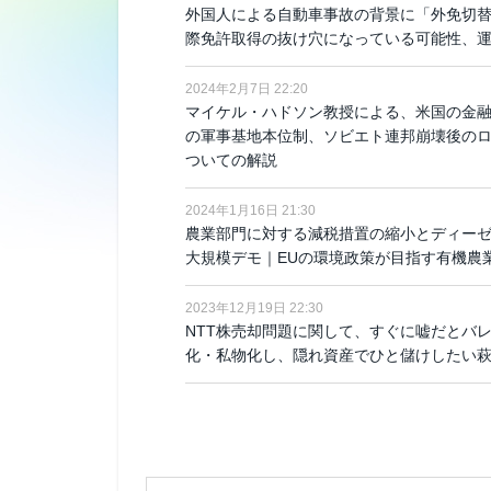
外国人による自動車事故の背景に「外免切替
際免許取得の抜け穴になっている可能性、
2024年2月7日 22:20
マイケル・ハドソン教授による、米国の金
の軍事基地本位制、ソビエト連邦崩壊後の
ついての解説
2024年1月16日 21:30
農業部門に対する減税措置の縮小とディー
大規模デモ｜EUの環境政策が目指す有機農
2023年12月19日 22:30
NTT株売却問題に関して、すぐに嘘だとバレ
化・私物化し、隠れ資産でひと儲けしたい