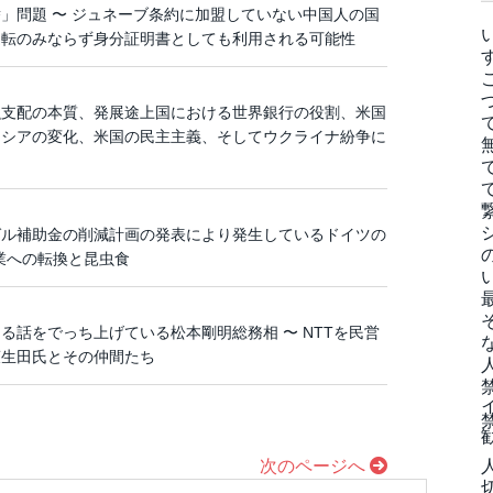
」問題 〜 ジュネーブ条約に加盟していない中国人の国
運転のみならず身分証明書としても利用される可能性
融支配の本質、発展途上国における世界銀行の役割、米国
ロシアの変化、米国の民主主義、そしてウクライナ紛争に
ゼル補助金の削減計画の発表により発生しているドイツの
業への転換と昆虫食
る話をでっち上げている松本剛明総務相 〜 NTTを民営
萩生田氏とその仲間たち
次のページへ