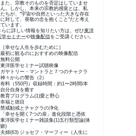
また、宗教そのものを否定はしていませ
ん。しかし、本来の宗教的感覚とは、私
たちが、“宇宙や自然といった大きな存在
に対して、畏敬の念を抱くこと”だと考え
ています。
さらに詳しい情報を知りたい方は、ぜひ
東洋
医学セミナー
や
映像配信
をご受講ください。
［幸せな人生を歩むために］
最初に観るのにおすすめの映像配信
無料公開
東洋医学セミナー試聴映像
ガヤトリー・マントラと７つのチャクラ
神々からの警告（2）
有料（550円）
収録時間：約1〜2時間/本
自分自身を癒す
教育プログラム(1)
愛と野心
幸福と徳目
禁戒勧戒とチャクラの浄化
「幸せを開く7つの扉」進化段階と憑依
東洋医学セミナー雑談集(1)
五行類型論(体
癖)
夫婦(63)
ジョセフ・マーフィー（人生に