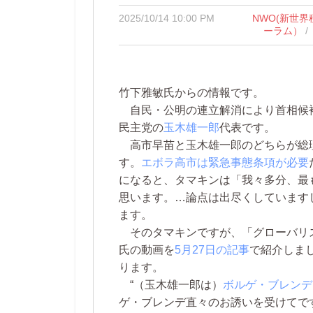
2025/10/14 10:00 PM
NWO(新世界
ーラム）
/
竹下雅敏氏からの情報です。
自民・公明の連立解消により首相候
民主党の
玉木雄一郎
代表です。
高市早苗と玉木雄一郎のどちらが総
す。
エボラ高市は緊急事態条項が必要
になると、タマキンは「我々多分、最
思います。…論点は出尽くしています
ます。
そのタマキンですが、「グローバリ
氏の動画を
5月27日の記事
で紹介しま
ります。
“（玉木雄一郎は）
ボルゲ・ブレンデ
ゲ・ブレンデ直々のお誘いを受けてで