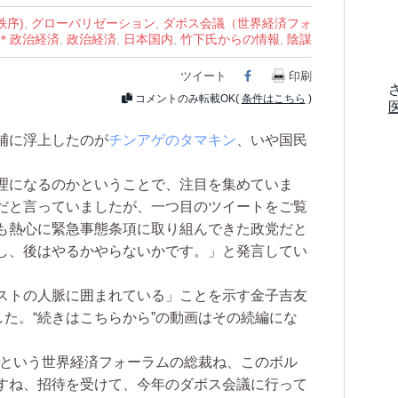
秩序)
,
グローバリゼーション
,
ダボス会議（世界経済フォ
＊政治経済
,
政治経済
,
日本国内
,
竹下氏からの情報
,
陰謀
ツイート
Facebook
印刷
コメントのみ転載OK(
条件はこちら
)
補に浮上したのが
チンアゲのタマキン
、いや国民
理になるのかということで、注目を集めていま
だと言っていましたが、一つ目のツイートをご覧
も熱心に緊急事態条項に取り組んできた政党だと
し、後はやるかやらないかです。」と発言してい
ストの人脈に囲まれている」ことを示す金子吉友
した。“続きはこちらから”の動画はその続編にな
という世界経済フォーラムの総裁ね、このボル
すね、招待を受けて、今年のダボス会議に行って