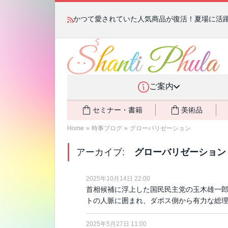
かつて愛されていた人気商品が復活！夏場に活躍す
ご案内
セミナー・書籍
美術品
Home
»
時事ブログ
»
グローバリゼーション
アーカイブ:
グローバリゼーション
2025年10月14日 22:00
首相候補に浮上した国民民主党の玉木雄一郎
トの人脈に囲まれ、ダボス側から有力な総
2025年5月27日 11:00