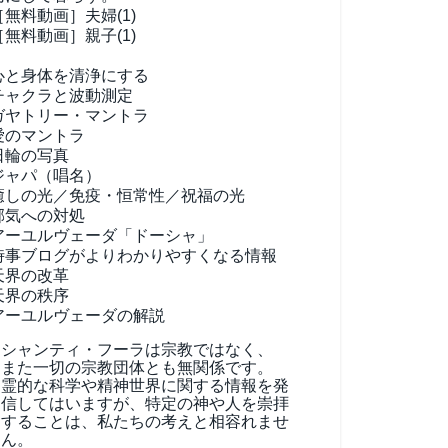
［無料動画］夫婦(1)
［無料動画］親子(1)
心と身体を清浄にする
チャクラと波動測定
ガヤトリー・マントラ
愛のマントラ
日輪の写真
ジャパ（唱名）
癒しの光／免疫・恒常性／祝福の光
邪気への対処
アーユルヴェーダ
「ドーシャ」
時事ブログがよりわかりやすくなる情報
天界の改革
天界の秩序
アーユルヴェーダの解説
シャンティ・フーラは宗教ではなく、
また一切の宗教団体とも無関係です。
霊的な科学や精神世界に関する情報を発
信してはいますが、特定の神や人を崇拝
することは、私たちの考えと相容れませ
ん。