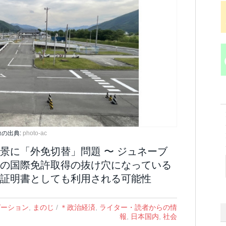
像の出典:
photo-ac
景に「外免切替」問題 〜 ジュネーブ
の国際免許取得の抜け穴になっている
証明書としても利用される可能性
ゼーション
,
まのじ
/
＊政治経済
,
ライター・読者からの情
報
,
日本国内
,
社会