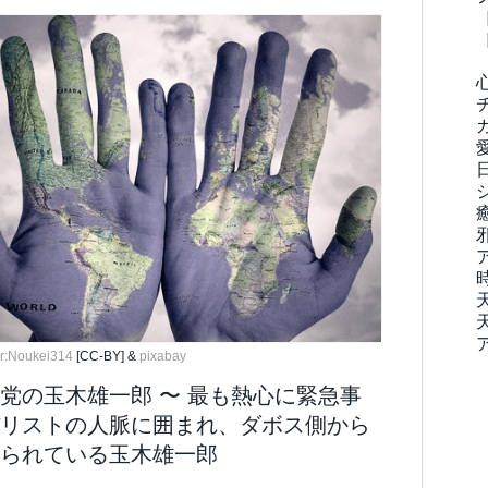
r:Noukei314
[CC-BY] &
pixabay
党の玉木雄一郎 〜 最も熱心に緊急事
リストの人脈に囲まれ、ダボス側から
見られている玉木雄一郎