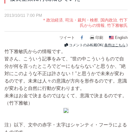
2013/10/11 7:00 PM
＊政治経済
,
司法・裁判・検察
,
国内政治
,
竹下
氏からの情報
,
竹下雅敏氏
ツイート
Facebook
印刷
English
コメントのみ転載OK(
条件はこちら
)
竹下雅敏氏からの情報です。
皆さん、こういう記事をみて、"世の中こういうもので自
分が何を言ったところでどーにもならない"と思うか、"絶
対にこのような不正は許さない！"と思うかで未来が変わ
るのです。未来は人々の意識が方向を形作るのです。意識
が変わると自然に行動が変わります。
未来はお金で決まるのではなくて、意識で決まるのです。
（竹下雅敏）
注）以下、文中の赤字・太字はシャンティ・フーラによる