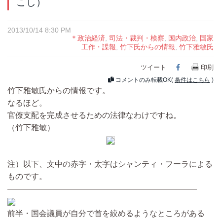
こし）
2013/10/14 8:30 PM
＊政治経済
,
司法・裁判・検察
,
国内政治
,
国家
工作・諜報
,
竹下氏からの情報
,
竹下雅敏氏
ツイート
Facebook
印刷
コメントのみ転載OK(
条件はこちら
)
竹下雅敏氏からの情報です。
なるほど。
官僚支配を完成させるための法律なわけですね。
（竹下雅敏）
注）以下、文中の赤字・太字はシャンティ・フーラによる
ものです。
————————————————————————
前半・国会議員が自分で首を絞めるようなところがある