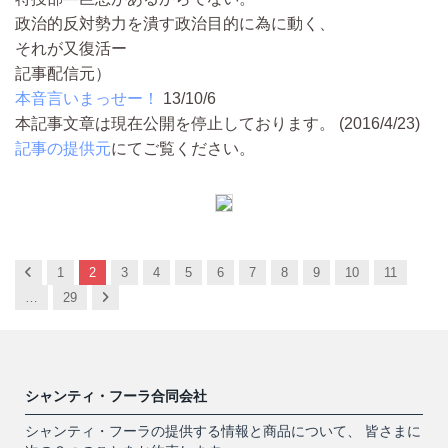
政治的反対勢力を潰す政治目的に為に動く、
それが又復活ー
記事配信元）
本音言いまっせー！
13/10/6
本記事文章は現在公開を停止しております。 (2016/4/23)
記事の提供元
にてご覧ください。
Previous
1
2
3
4
5
6
7
8
9
10
11
Next
…
29
シャンティ・フーラ合同会社
シャンティ・フーラの提供する情報と商品について、 皆さまに