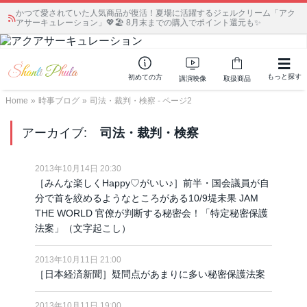
かつて愛されていた人気商品が復活！夏場に活躍するジェルクリーム「アク
アサーキュレーション」💖🏖️ 8月末までの購入でポイント還元も✨
もっと探す
初めての方
講演映像
取扱商品
Home
»
時事ブログ
»
司法・裁判・検察 - ページ2
アーカイブ:
司法・裁判・検察
2013年10月14日 20:30
［みんな楽しくHappy♡がいい♪］前半・国会議員が自
分で首を絞めるようなところがある10/9堤未果 JAM
THE WORLD 官僚が判断する秘密会！「特定秘密保護
法案」（文字起こし）
2013年10月11日 21:00
［日本経済新聞］疑問点があまりに多い秘密保護法案
2013年10月11日 19:00