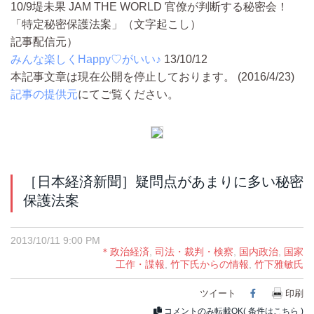
10/9堤未果 JAM THE WORLD 官僚が判断する秘密会！
「特定秘密保護法案」（文字起こし）
記事配信元）
みんな楽しくHappy♡がいい♪
13/10/12
本記事文章は現在公開を停止しております。 (2016/4/23)
記事の提供元
にてご覧ください。
［日本経済新聞］疑問点があまりに多い秘密
保護法案
2013/10/11 9:00 PM
＊政治経済
,
司法・裁判・検察
,
国内政治
,
国家
工作・諜報
,
竹下氏からの情報
,
竹下雅敏氏
ツイート
Facebook
印刷
コメントのみ転載OK(
条件はこちら
)