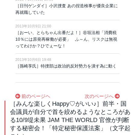
［日刊ゲンダイ］小沢捜査 あの捏造検事が優良企業に
再就職していた
2013年10月9日 21:00
［おーい、とらちゃん出番だよ！］谷垣法相「消費税
10％には原発再稼働が必要」 ふ～ん、リスクは無視
ってわけか？ひでぇーな！
2013年10月6日 19:48
［孫崎享氏］特捜部は政治的反対勢力を潰す為に動く
前のページヘ
次のページへ
［みんな楽しくHappy♡がいい♪］前半・国
会議員が自分で首を絞めるようなところがあ
る10/9堤未果 JAM THE WORLD 官僚が判断
する秘密会！「特定秘密保護法案」（文字起