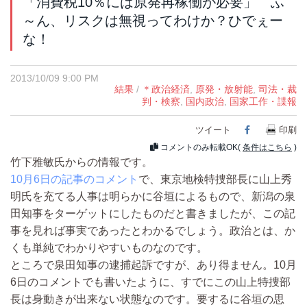
「消費税10％には原発再稼働が必要」 ふ
～ん、リスクは無視ってわけか？ひでぇー
な！
2013/10/09 9:00 PM
結果
/
＊政治経済
,
原発・放射能
,
司法・裁
判・検察
,
国内政治
,
国家工作・諜報
ツイート
Facebook
印刷
コメントのみ転載OK(
条件はこちら
)
竹下雅敏氏からの情報です。
10月6日の記事のコメント
で、東京地検特捜部長に山上秀
明氏を充てる人事は明らかに谷垣によるもので、新潟の泉
田知事をターゲットにしたものだと書きましたが、この記
事を見れば事実であったとわかるでしょう。政治とは、か
くも単純でわかりやすいものなのです。
ところで泉田知事の逮捕起訴ですが、あり得ません。10月
6日のコメントでも書いたように、すでにこの山上特捜部
長は身動きが出来ない状態なのです。要するに谷垣の思