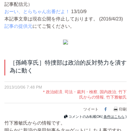
記事配信元）
おーい、とらちゃん出番だよ！
13/10/9
本記事文章は現在公開を停止しております。 (2016/4/23)
記事の提供元
にてご覧ください。
［孫崎享氏］特捜部は政治的反対勢力を潰す
為に動く
2013/10/06 7:48 PM
＊政治経済
,
司法・裁判・検察
,
国内政治
,
竹下
氏からの情報
,
竹下雅敏氏
ツイート
Facebook
印刷
コメントのみ転載OK(
条件はこちら
)
竹下雅敏氏からの情報です。
明らかに新潟の泉田知事をターゲットにした人事ですね。