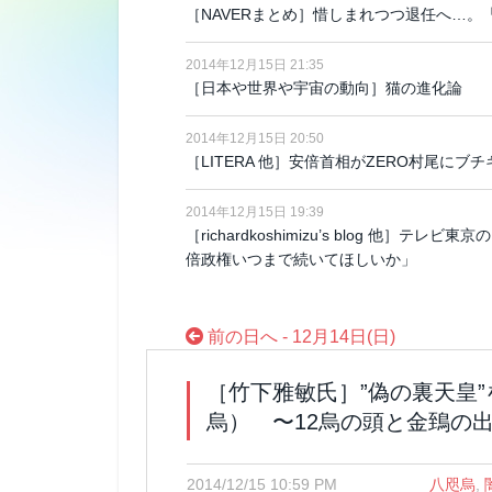
［NAVERまとめ］惜しまれつつ退任へ…
2014年12月15日 21:35
［日本や世界や宇宙の動向］猫の進化論
2014年12月15日 20:50
［LITERA 他］安倍首相がZERO村尾に
2014年12月15日 19:39
［richardkoshimizu’s blog 他
倍政権いつまで続いてほしいか」
前の日へ - 12月14日(日)
［竹下雅敏氏］”偽の裏天皇
烏） 〜12烏の頭と金鵄の出
2014/12/15 10:59 PM
八咫烏
,