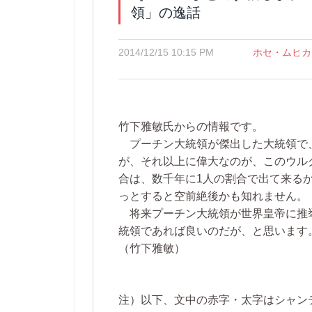
領」の逸話
2014/12/15 10:15 PM
ホセ・ムヒカ
竹下雅敏氏からの情報です。
プーチン大統領が傑出した大統領で
が、それ以上に偉大なのが、このウル
合は、数千年に1人の割合で出て来る
っとすると空前絶後かも知れません。
将来プーチン大統領が世界皇帝に推
統領であれば良いのだが、と思います
（竹下雅敏）
注）以下、文中の赤字・太字はシャン