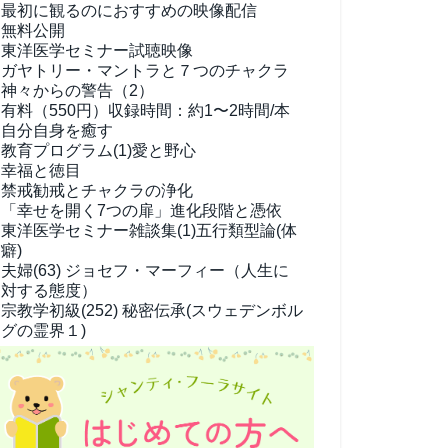
最初に観るのにおすすめの映像配信
無料公開
東洋医学セミナー試聴映像
ガヤトリー・マントラと７つのチャクラ
神々からの警告（2）
有料（550円）
収録時間：約1〜2時間/本
自分自身を癒す
教育プログラム(1)
愛と野心
幸福と徳目
禁戒勧戒とチャクラの浄化
「幸せを開く7つの扉」進化段階と憑依
東洋医学セミナー雑談集(1)
五行類型論(体
癖)
夫婦(63)
ジョセフ・マーフィー（人生に
対する態度）
宗教学
初級(252) 秘密伝承(スウェデンボル
グの霊界１)