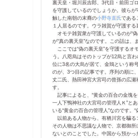
裏天皇・堀川辰吉郎、3代目・前田ゴ
を守護しているのでしょうか。彼らが
触した南朝の末裔の
小野寺直氏
である
１人居るのです。ウラ雑賀が守護する
オモテ雑賀衆が守護しているのが“偽
が“真の裏天皇”なのです。この話は、
ここでは“偽の裏天皇”を守護するオ
う。八咫烏はそのトップが12烏と言
位に3名の大烏が居て、金鵄という称
のが、3つ目の記事です。序列の順に
丈二氏、熱田神宮大宮司の曾孫の広瀬
す。
記事によると、“黄金の百合の金塊を
一人下鴨神社の大宮司の管理人Ｋ”とあ
いる“黄金の百合の管理人”なのです。
以前ある人物から、有栖川宮を騙る
その人物は不思議な人物で、京都御所
ないとのことでした。中国から預かっ