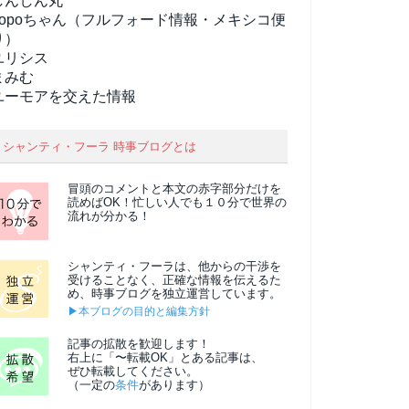
しんしん丸
popoちゃん（フルフォード情報・メキシコ便
り）
ユリシス
まみむ
ユーモアを交えた情報
シャンティ・フーラ 時事ブログとは
冒頭のコメントと本文の
赤字部分
だけを
読めばOK！忙しい人でも１０分で世界の
流れが分かる！
シャンティ・フーラは、他からの干渉を
受けることなく、正確な情報を伝えるた
め、時事ブログを独立運営しています。
▶本ブログの目的と編集方針
記事の拡散を歓迎します！
右上に「〜転載OK」とある記事は、
ぜひ転載してください。
（一定の
条件
があります）