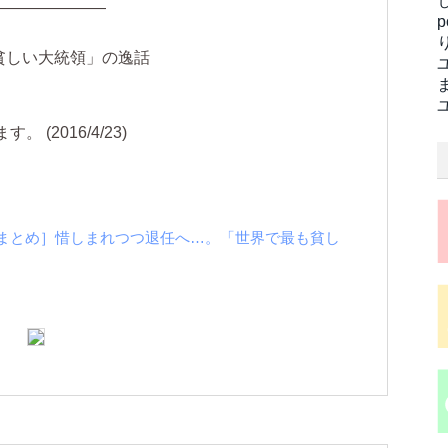
―――――――
も貧しい大統領」の逸話
(2016/4/23)
ticle "［NAVERまとめ］惜しまれつつ退任へ…。「世界で最も貧し