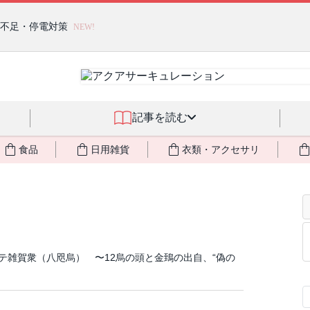
燃料不足・停電対策
NEW!
記事を読む
食品
日用雑貨
衣類・アクセサリ
テ雑賀衆（八咫烏） 〜12烏の頭と金鵄の出自、“偽の