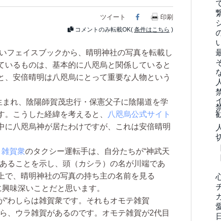
ツイート
Facebook
印刷
コメントのみ転載OK(
条件はこちら
)
いフェイスブックから、晴明神社の写真を転載し
ているものは、基本的に八咫烏と関係していると
と、安倍晴明は八咫烏にとって重要な人物という
に生まれ、陰陽師賀茂忠行・保憲父子に陰陽道を学
す。こうした経緯を考えると、
八咫烏公式サイト
中に八咫烏神が居たわけですが、これは安倍晴明
、
雑賀衆
のタクシー運転手は、自分たちが“神武天
であることを示し、頭（カシラ）の名が川端であ
上で、晴明神社の写真の持ち主の名前を見る
に興味深いことだと思います。
“わしらは雑賀衆です。それもオモテ雑賀
なら、ウラ雑賀があるのです。オモテ雑賀が2代目