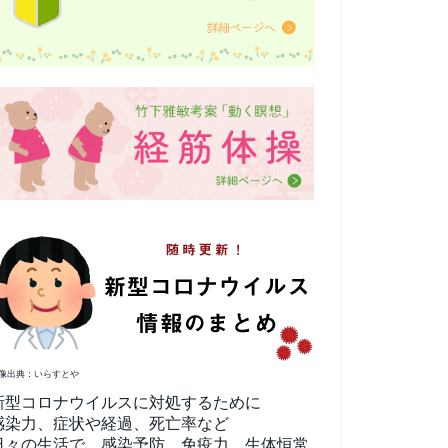
像出典：いらすとや
新型コロナウイルスに対処するために
感染力、症状や経過、死亡率など
日々の生活で、感染予防、免疫力、生体恒常