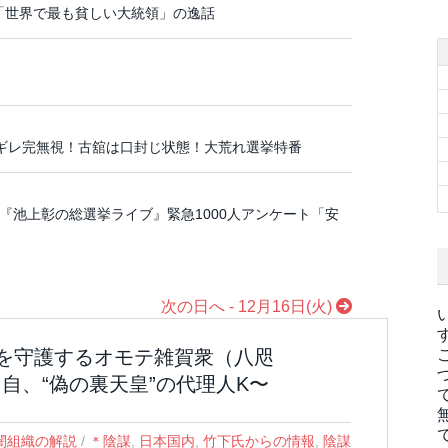
。「世界で最も貧しい大統領」の逸話
ブチギレ完無視！古舘は口封じ状態！大荒れ選挙特番
］テレビ東京の『池上彰の総選挙ライブ』緊急1000人アンケート「安
次の日へ - 12月16日(火)
”を守護するオモテ雑賀衆（八咫
自、“偽の裏天皇”の代理人K〜
闇組織の解説
/
＊陰謀
,
日本国内
,
竹下氏からの情報
,
陰謀