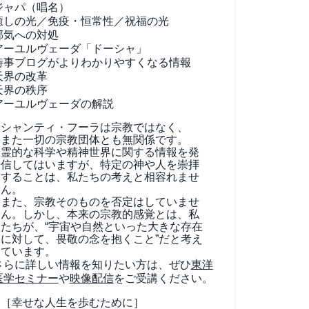
ジャパ（唱名）
癒しの光／免疫・恒常性／祝福の光
邪気への対処
アーユルヴェーダ
「ドーシャ」
時事ブログがよりわかりやすくなる情報
天界の改革
天界の秩序
アーユルヴェーダの解説
シャンティ・フーラは宗教ではなく、
また一切の宗教団体とも無関係です。
霊的な科学や精神世界に関する情報を発
信してはいますが、特定の神や人を崇拝
することは、私たちの考えと相容れませ
ん。
また、宗教そのものを否定はしていませ
ん。しかし、本来の宗教的感覚とは、私
たちが、“宇宙や自然といった大きな存在
に対して、畏敬の念を抱くこと”だと考え
ています。
さらに詳しい情報を知りたい方は、ぜひ
東洋
医学セミナー
や
映像配信
をご受講ください。
［幸せな人生を歩むために］