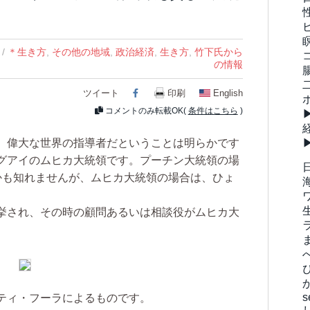
/
＊生き方
,
その他の地域
,
政治経済
,
生き方
,
竹下氏から
の情報
ツイート
Facebook
印刷
English
コメントのみ転載OK(
条件はこちら
)
、偉大な世界の指導者だということは明らかです
グアイのムヒカ大統領です。プーチン大統領の場
かも知れませんが、ムヒカ大統領の場合は、ひょ
挙され、その時の顧問あるいは相談役がムヒカ大
。
s
ティ・フーラによるものです。