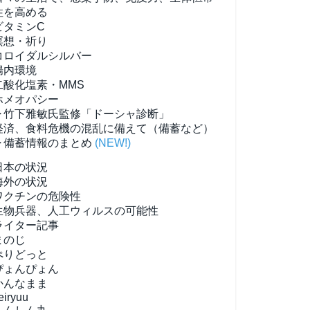
性を高める
ビタミンC
瞑想・祈り
コロイダルシルバー
腸内環境
二酸化塩素・MMS
ホメオパシー
▶竹下雅敏氏監修「ドーシャ診断」
経済、食料危機の混乱に備えて（備蓄など）
▶備蓄情報のまとめ
(NEW!)
日本の状況
海外の状況
ワクチンの危険性
生物兵器、人工ウィルスの可能性
ライター記事
まのじ
ぺりどっと
ぴょんぴょん
かんなまま
eiryuu