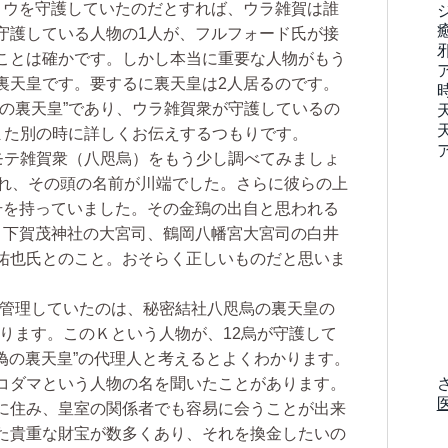
ロウを守護していたのだとすれば、ウラ雑賀は誰
守護している人物の1人が、フルフォード氏が接
ことは確かです。しかし本当に重要な人物がもう
裏天皇です。要するに裏天皇は2人居るのです。
の裏天皇”であり、ウラ雑賀衆が守護しているの
また別の時に詳しくお伝えするつもりです。
モテ雑賀衆（八咫烏）をもう少し調べてみましょ
われ、その頭の名前が川端でした。さらに彼らの上
号を持っていました。その金鵄の出自と思われる
、下賀茂神社の大宮司、鶴岡八幡宮大宮司の白井
祐也氏とのこと。おそらく正しいものだと思いま
管理していたのは、秘密結社八咫烏の裏天皇の
ります。このＫという人物が、12烏が守護して
“偽の裏天皇”の代理人と考えるとよくわかります。
コダマという人物の名を聞いたことがあります。
に住み、皇室の関係者でも容易に会うことが出来
た貴重な財宝が数多くあり、それを換金したいの