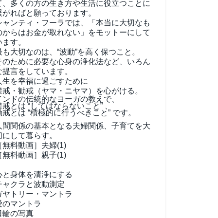
て、
多くの方の生き方や生活に役立つことに
繋がればと願っております。
シャンティ・フーラでは、「本当に大切なも
のからはお金が取れない」をモットーにして
います。
最も大切なのは、“波動”を高く保つこと。
そのために必要な心身の浄化法など、いろん
な提言をしています。
人生を幸福に過ごすために
禁戒・勧戒（ヤマ・ニヤマ）を心がける。
インドの伝統的なヨーガの教えで、
禁戒とは “してはならないこと” 、
勧戒とは “積極的に行うべきこと” です。
人間関係の基本となる夫婦関係、子育てを大
切にして暮らす。
［無料動画］夫婦(1)
［無料動画］親子(1)
心と身体を清浄にする
チャクラと波動測定
ガヤトリー・マントラ
愛のマントラ
日輪の写真