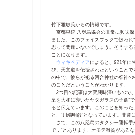
竹下雅敏氏からの情報です。
京都皇統 八咫烏協会の非常に興味深
ました。このフェイスブックで扱われ
思って間違いないでしょう。そうする
ことになります。
ウィキペディア
によると、921年
び、天文道を伝授されたということで
の中で、彼らが祀る河合神社の祭神の
のことだということがわかります。
2つ目の記事は大変興味深いもので
皇を大和に導いたヤタガラスの子孫”
ると伝えています。このことを知った
と、“川端明彦”となっています。非常
さて、この八咫烏のタクシー運転手が
で…”とあります。オモテ雑賀がある