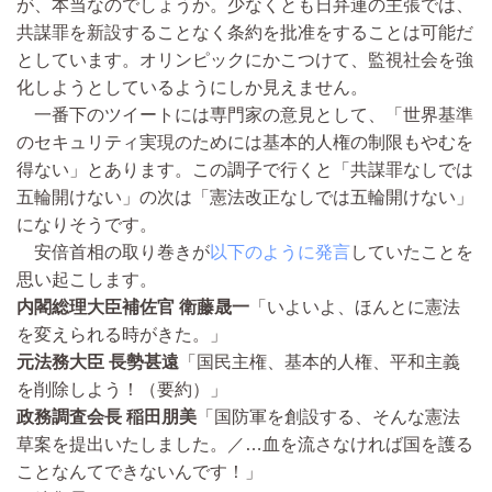
が、本当なのでしょうか。少なくとも日弁連の主張では、
共謀罪を新設することなく条約を批准をすることは可能だ
としています。オリンピックにかこつけて、監視社会を強
化しようとしているようにしか見えません。
一番下のツイートには専門家の意見として、「世界基準
のセキュリティ実現のためには基本的人権の制限もやむを
得ない」とあります。この調子で行くと「共謀罪なしでは
五輪開けない」の次は「憲法改正なしでは五輪開けない」
になりそうです。
安倍首相の取り巻きが
以下のように発言
していたことを
思い起こします。
内閣総理大臣補佐官 衛藤晟一
「いよいよ、ほんとに憲法
を変えられる時がきた。」
元法務大臣 長勢甚遠
「国民主権、基本的人権、平和主義
を削除しよう！（要約）」
政務調査会長 稲田朋美
「国防軍を創設する、そんな憲法
草案を提出いたしました。／…血を流さなければ国を護る
ことなんてできないんです！」