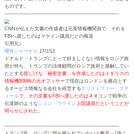
ものです。
――――――――――――――――――――――――
CNNが伝えた文書の作成者は元英情報機関員で、それを
FBIへ渡したのはマケイン議員だとの報道
引用元）
櫻井ジャーナル
17/1/12
ドナルド・トランプにとって好ましくない情報をロシア政
府が持ち、トランプの法律顧問がロシア政府と接触してい
たとする
怪しげな「秘密文書」を作成したのはイギリスの
情報機関MI6の元オフィサー
で現在はロンドンを拠点とす
るオービス情報なる会社を経営する
クリストファー・ステ
ィール
で、その文書をFBIへ渡したのは
ネオコンで戦争の
伝道師のような
ジョン・マケイン
上院議員だということが
明らかにされた。
――――――――――――――――――――――――
トランプ氏、ロシアに弱み握られていないと断言－｢偽ニ