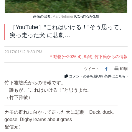
画像の出典:
MarcNehmer
[CC-BY-SA-3.0]
［YouTube］“これはいける！”そう思って、
突っ走った犬 に悲劇…
2017/01/12 9:30 PM
＊動物(〜2026.4)
,
動物
,
竹下氏からの情報
ツイート
Facebook
印刷
コメントのみ転載OK(
条件はこちら
)
竹下雅敏氏からの情報です。
誰もが、“これはいける！”と思うよね。
（竹下雅敏）
――――――――――――――――――――――――
カモの群れに向かって走った犬に悲劇 Duck, duck,
goose. Digby learns about grass
配信元）