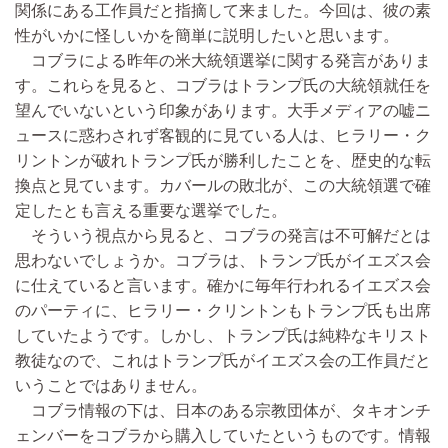
関係にある工作員だと指摘して来ました。今回は、彼の素
性がいかに怪しいかを簡単に説明したいと思います。
コブラによる昨年の米大統領選挙に関する発言がありま
す。これらを見ると、コブラはトランプ氏の大統領就任を
望んでいないという印象があります。大手メディアの嘘ニ
ュースに惑わされず客観的に見ている人は、ヒラリー・ク
リントンが破れトランプ氏が勝利したことを、歴史的な転
換点と見ています。カバールの敗北が、この大統領選で確
定したとも言える重要な選挙でした。
そういう視点から見ると、コブラの発言は不可解だとは
思わないでしょうか。コブラは、トランプ氏がイエズス会
に仕えていると言います。確かに毎年行われるイエズス会
のパーティに、ヒラリー・クリントンもトランプ氏も出席
していたようです。しかし、トランプ氏は純粋なキリスト
教徒なので、これはトランプ氏がイエズス会の工作員だと
いうことではありません。
コブラ情報の下は、日本のある宗教団体が、タキオンチ
ェンバーをコブラから購入していたというものです。情報