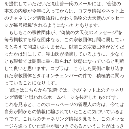
を提供していただいた滝山善一氏のメールには、“会誌の
本文の内容が今年に入ってからは、コブラ情報やネット上
のチャネリング情報抜粋にかわり偽物の大天使のメッセー
ジが毎号掲載”されるようになったとあります。
もしもこの宗教団体が、“偽物の大天使のメッセージ”を
毎号掲載する様な団体なら、この宗教団体は闇に属してい
ると考えて間違いありません。以前この宗教団体がどうだ
ったかは別にして、滝山氏が指摘しているように、少なく
とも現状では闇側に乗っ取られた状態になっていると判断
して良いと思います。コブラは、こうした闇側に取り込ま
れた宗教団体とタキオンチェンバーの件で、積極的に関わ
っていることになります。
“続きはこちらから”以降では、その“ネット上のチャネリ
ング情報”と思われるホームページを抜粋したものです。
これを見ると、このホームページの管理人の方は、今では
自分が闇からの情報に騙されていたことに気づいているよ
うです。これらのチャネリング情報を見ると、このメッセ
ージを送っていた連中が嘘つきであるということがはっき