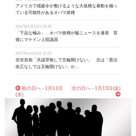
アメリカで戒厳令が敷けるような大規模な暴動を煽っ
ている可能性があるオバマ政権
2017年1月12日 19:35
「下品な極み」…オバマ政権が嘘ニュースを連発 背
後にマケイン上院議員
2017年1月12日 12:22
安倍首相「共謀罪無しで五輪開けない」 次は「憲法
改正なしでは五輪開けない」か…
前の日へ - 1月11日
次の日へ - 1月13日(金)
(水)