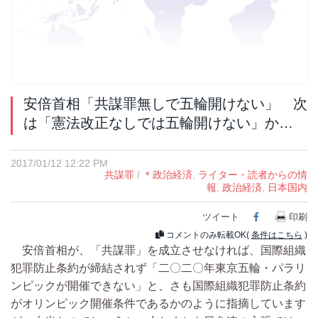
安倍首相「共謀罪無しで五輪開けない」 次
は「憲法改正なしでは五輪開けない」か…
2017/01/12 12:22 PM
共謀罪
/
＊政治経済
,
ライター・読者からの情
報
,
政治経済
,
日本国内
ツイート
Facebook
印刷
コメントのみ転載OK(
条件はこちら
)
安倍首相が、「共謀罪」を成立させなければ、国際組織
犯罪防止条約が締結されず「二〇二〇年東京五輪・パラリ
ンピックが開催できない」と、さも国際組織犯罪防止条約
がオリンピック開催条件であるかのように指摘しています