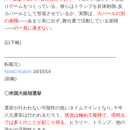
りゲームをつくっている。彼らはトランプを反体制側､反
カバールとして登場させているが、実際は、
カバールの別
の派閥
――あまり表に出ず､舞台裏で活動している派閥
――
の一員に過ぎない。
(以下略)
————————————————————————
転載元）
NowCreation
16/10/14
(前略)
〇米国大統領選挙
選挙が行われない可能性の低いタイムラインとなり､十中
八九選挙は行われるだろう。
状況は極めて複雑で、現時点
では多くのことが起こり得る。
ヒラリー、トランプ、他の
誰かの可能性もある。