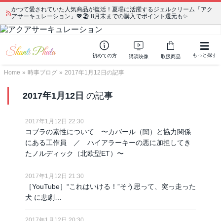
かつて愛されていた人気商品が復活！夏場に活躍するジェルクリーム「アク
アサーキュレーション」💖🏖️ 8月末までの購入でポイント還元も✨
もっと探す
初めての方
講演映像
取扱商品
Home
»
時事ブログ
»
2017年1月12日の記事
2017年1月12日
の記事
2017年1月12日 22:30
コブラの素性について 〜カバール（闇）と協力関係
にある工作員 ／ ハイアラーキーの悪に加担してき
たノルディック（北欧型ET）〜
2017年1月12日 21:30
［YouTube］“これはいける！”そう思って、突っ走った
犬 に悲劇…
2017年1月12日 20:30