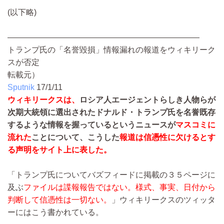
(以下略)
――――――――――――――――――――――――
トランプ氏の「名誉毀損」情報漏れの報道をウィキリーク
スが否定
転載元）
Sputnik
17/1/11
ウィキリークスは、
ロシア人エージェントらしき人物らが
次期大統領に選出されたドナルド・トランプ氏を名誉既存
するような情報を握っているというニュースが
マスコミに
流れた
ことについて、こうした
報道は信憑性に欠けるとす
る声明をサイト上に表した。
「トランプ氏についてバズフィードに掲載の３５ページに
及ぶ
ファイルは諜報報告ではない。様式、事実、日付から
判断して信憑性は一切ない。
」ウィキリークスのツィッタ
ーにはこう書かれている。