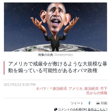
画像の出典:
DonkeyHotey
アメリカで戒厳令が敷けるような大規模な暴
動を煽っている可能性があるオバマ政権
2017/01/12 8:30 PM
オバマ
/
＊政治経済
,
アメリカ
,
政治経済
,
竹下
氏からの情報
ツイート
Facebook
印刷
コメントのみ転載OK(
条件はこちら
)