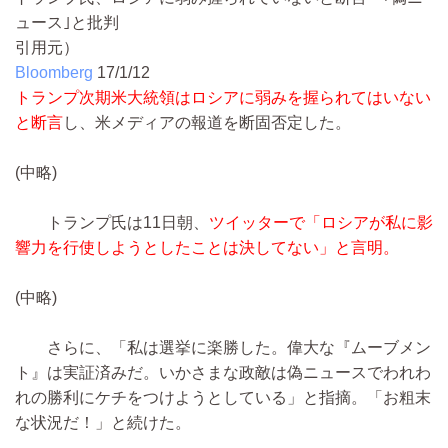
ュース｣と批判
引用元）
Bloomberg
17/1/12
トランプ次期米大統領はロシアに弱みを握られてはいない
と断言
し、米メディアの報道を断固否定した。
(中略)
トランプ氏は11日朝、
ツイッターで「ロシアが私に影
響力を行使しようとしたことは決してない」と言明。
(中略)
さらに、「私は選挙に楽勝した。偉大な『ムーブメン
ト』は実証済みだ。いかさまな政敵は偽ニュースでわれわ
れの勝利にケチをつけようとしている」と指摘。「お粗末
な状況だ！」と続けた。