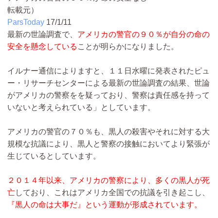
転載元）
ParsToday
17/1/11
最新の世論調査で、
アメリカの警官の９０％が自分の命の
安全を懸念している
ことが明らかになりました。
イルナー通信によりますと、１１日水曜に発表されたピュ
ー・リサーチセンターによる最新の世論調査の結果、世論
がアメリカの警察をを疑っており、警察は責任感を持って
いないと考えられている」としています。
アメリカの警官の７０％も、黒人の殺害やそれに対する大
規模な抗議により、黒人と警察の接触においてより緊張が
生じているとしています。
２０１４年以来、アメリカの警察により、多くの黒人が死
亡
しており、これはアメリカ全国での抗議を引き起こし、
『黒人の命は大事だ』という運動が形成されています。