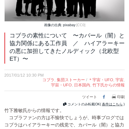
画像の出典: pixabay
[CC0]
コブラの素性について 〜カバール（闇）と
協力関係にある工作員 ／ ハイアラーキー
の悪に加担してきたノルディック（北欧型
ET）〜
2017/01/12 10:30 PM
コブラ
,
集団ストーカー
/
＊宇宙・UFO
,
宇宙
,
宇宙・UFO
,
日本国内
,
竹下氏からの情報
ツイート
Facebook
印刷
コメントのみ転載OK(
条件はこちら
)
竹下雅敏氏からの情報です。
コブラファンの方は不愉快でしょうが、時事ブログでは
コブラはハイアラーキーの残党で、カバール（闇）と協力