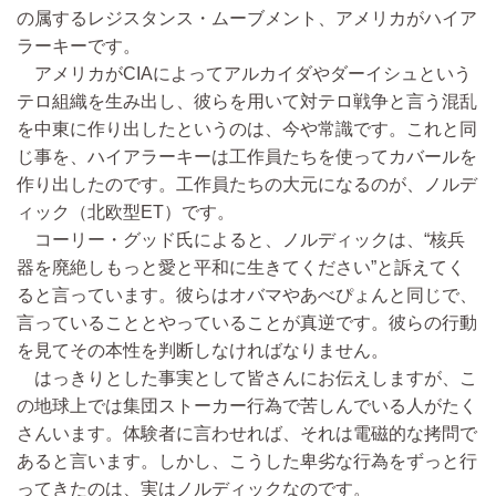
の属するレジスタンス・ムーブメント、アメリカがハイア
ラーキーです。
アメリカがCIAによってアルカイダやダーイシュという
テロ組織を生み出し、彼らを用いて対テロ戦争と言う混乱
を中東に作り出したというのは、今や常識です。これと同
じ事を、ハイアラーキーは工作員たちを使ってカバールを
作り出したのです。工作員たちの大元になるのが、ノルデ
ィック（北欧型ET）です。
コーリー・グッド氏によると、ノルディックは、“核兵
器を廃絶しもっと愛と平和に生きてください”と訴えてく
ると言っています。彼らはオバマやあべぴょんと同じで、
言っていることとやっていることが真逆です。彼らの行動
を見てその本性を判断しなければなりません。
はっきりとした事実として皆さんにお伝えしますが、こ
の地球上では集団ストーカー行為で苦しんでいる人がたく
さんいます。体験者に言わせれば、それは電磁的な拷問で
あると言います。しかし、こうした卑劣な行為をずっと行
ってきたのは、実はノルディックなのです。