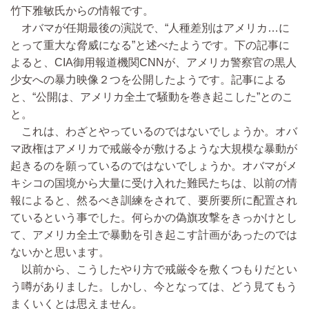
竹下雅敏氏からの情報です。
オバマが任期最後の演説で、“人種差別はアメリカ…に
とって重大な脅威になる”と述べたようです。下の記事に
よると、CIA御用報道機関CNNが、アメリカ警察官の黒人
少女への暴力映像２つを公開したようです。記事による
と、“公開は、アメリカ全土で騒動を巻き起こした”とのこ
と。
これは、わざとやっているのではないでしょうか。オバ
マ政権はアメリカで戒厳令が敷けるような大規模な暴動が
起きるのを願っているのではないでしょうか。オバマがメ
キシコの国境から大量に受け入れた難民たちは、以前の情
報によると、然るべき訓練をされて、要所要所に配置され
ているという事でした。何らかの偽旗攻撃をきっかけとし
て、アメリカ全土で暴動を引き起こす計画があったのでは
ないかと思います。
以前から、こうしたやり方で戒厳令を敷くつもりだとい
う噂がありました。しかし、今となっては、どう見てもう
まくいくとは思えません。