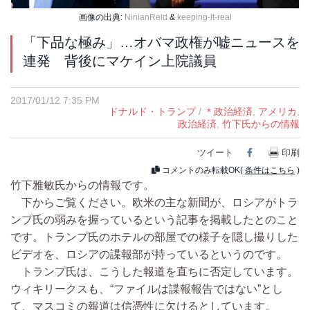
画像の出典:
NinianReid
&
keeping-it-real
「下品な極み」…オバマ政権が嘘ニュースを
連発 背後にマケイン上院議員
2017/01/12 7:35 PM
ドナルド・トランプ
/
＊政治経済
,
アメリカ
,
政治経済
,
竹下氏からの情報
ツイート
Facebook
印刷
コメントのみ転載OK(
条件はこちら
)
竹下雅敏氏からの情報です。
下からご覧ください。欧米の主な新聞が、ロシアがトラ
ンプ氏の弱みを握っているという記事を掲載したとのこと
です。トランプ氏のホテルの部屋での様子を隠し撮りした
ビデオを、ロシアの諜報部が持っているというのです。
トランプ氏は、こうした報道を直ちに否定しています。
ウィキリークスも、“ファイルは諜報報告ではない”とし
て、マスコミの報道は信憑性に欠けるとしています。