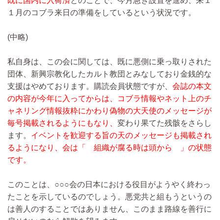
既に国内に入荷済
とのことで、今月急ぎ設置を進め、来１
１月のコブラ来日の準備をしているという状況です。
(中略)
私自身は、この会に関しては、既に悪側に乗っ取りされた
団体、新興宗教化したカルト教団とみなしており金銭的な
支援はやめております。購読会員状態ですが、
会誌の本文
の内容が今年に入ってからは、コブラ情報やネット上のチ
ャネリング情報抜粋にかわり偽物の大天使のメッセージが
毎号掲載されるようにもなり、
変わり果てた残骸をさらし
ます。
イベントを歓迎する旨の天のメッセージも掲載され
るようになり、会は「 組織が腐る時は頭から 」の状態
です。
このことは、○○○会の日本における役目がようやく終わっ
たことを示しているのでしょう。悪党共と組もうというの
は善人のすることではありません、このまま路線を善行に