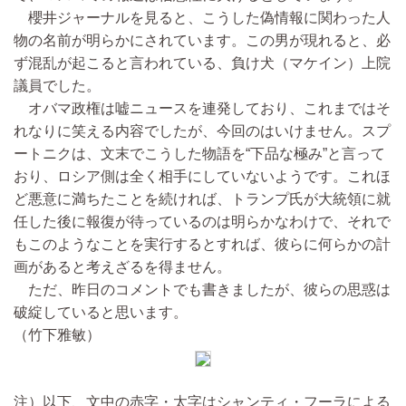
櫻井ジャーナルを見ると、こうした偽情報に関わった人
物の名前が明らかにされています。この男が現れると、必
ず混乱が起こると言われている、負け犬（マケイン）上院
議員でした。
オバマ政権は嘘ニュースを連発しており、これまではそ
れなりに笑える内容でしたが、今回のはいけません。スプ
ートニクは、文末でこうした物語を“下品な極み”と言って
おり、ロシア側は全く相手にしていないようです。これほ
ど悪意に満ちたことを続ければ、トランプ氏が大統領に就
任した後に報復が待っているのは明らかなわけで、それで
もこのようなことを実行するとすれば、彼らに何らかの計
画があると考えざるを得ません。
ただ、昨日のコメントでも書きましたが、彼らの思惑は
破綻していると思います。
（竹下雅敏）
注）以下、文中の赤字・太字はシャンティ・フーラによる