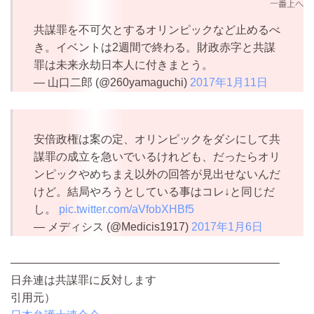
共謀罪を不可欠とするオリンピックなど止めるべ
き。イベントは2週間で終わる。財政赤字と共謀
罪は未来永劫日本人に付きまとう。
— 山口二郎 (@260yamaguchi)
2017年1月11日
安倍政権は案の定、オリンピックをダシにして共
謀罪の成立を急いでいるけれども、だったらオリ
ンピックやめちまえ以外の回答が見出せないんだ
けど。結局やろうとしている事はコレ↓と同じだ
し。
pic.twitter.com/aVfobXHBf5
— メディシス (@Medicis1917)
2017年1月6日
————————————————————————
日弁連は共謀罪に反対します
引用元）