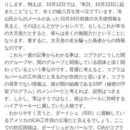
りします。例えば、10月12日では、“本日、10月12日に起
きたこと”として、全くの嘘八百を並べ立てています。滝
山氏からのメールがあった10月10日前後の大天使情報を
見ると、そのほとんどがナンセンスで、もしもこれが本当
の大天使だとすると、彼らは全くの無能力だということに
なります。要するに、大天使の名を騙った偽者からの情報
なのです。
これら一連の記事からわかる事は、コブラがこうした闇
のグループや、闇のグループと関係している団体と深く関
わっているという事なのです。普通に考えると、コブラは
カバールの工作員だと見るのが自然だと思います。コブラ
の尋常でない情報は、彼が闇の組織であるSSP（秘密の宇
宙プログラム）のメンバーだと考えれば、説明はつきま
す。しかし、実はそうではなく、彼はカバールに対峙する
ハイアラーキーに属していた人物です。
わかりやすく言うと、ダーイシュ（ISIS）に接触してい
るアメリカのCIA工作員の立場だと言えるでしょう。ここ
での対応関係は、ダーイシュがカバールで、CIAがコブラ