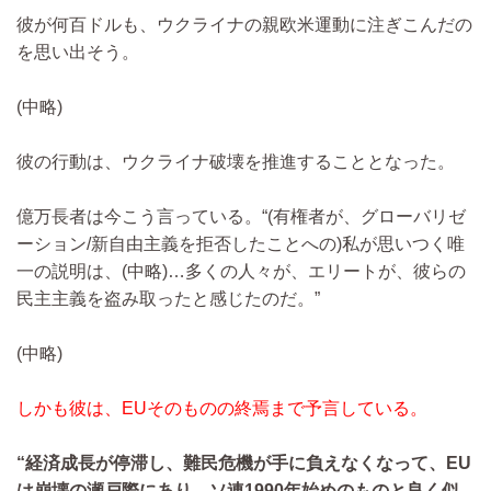
彼が何百ドルも、ウクライナの親欧米運動に注ぎこんだの
を思い出そう。
(中略)
彼の行動は、ウクライナ破壊を推進することとなった。
億万長者は今こう言っている。“(有権者が、グローバリゼ
ーション/新自由主義を拒否したことへの)私が思いつく唯
一の説明は、
(中略)…
多くの人々が、エリートが、彼らの
民主主義を盗み取ったと感じたのだ。”
(中略)
しかも彼は、EUそのものの終焉まで予言している。
“経済成長が停滞し、難民危機が手に負えなくなって、EU
は崩壊の瀬戸際にあり、ソ連1990年始めのものと良く似