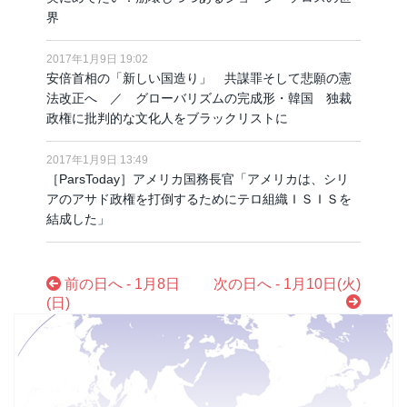
界
2017年1月9日 19:02
安倍首相の「新しい国造り」 共謀罪そして悲願の憲
法改正へ ／ グローバリズムの完成形・韓国 独裁
政権に批判的な文化人をブラックリストに
2017年1月9日 13:49
［ParsToday］アメリカ国務長官「アメリカは、シリ
アのアサド政権を打倒するためにテロ組織ＩＳＩＳを
結成した」
前の日へ - 1月8日
次の日へ - 1月10日(火)
(日)