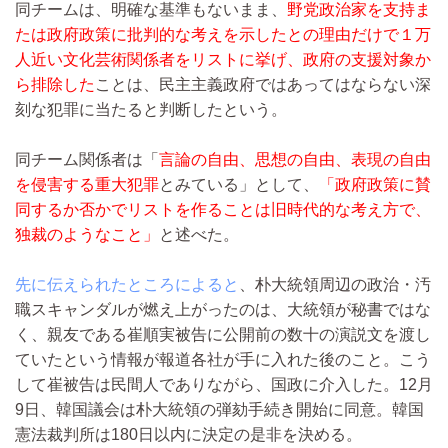
同チームは、明確な基準もないまま、
野党政治家を支持ま
たは政府政策に批判的な考えを示したとの理由だけで１万
人近い文化芸術関係者をリストに挙げ、政府の支援対象か
ら排除した
ことは、民主主義政府ではあってはならない深
刻な犯罪に当たると判断したという。
同チーム関係者は「
言論の自由、思想の自由、表現の自由
を侵害する重大犯罪
とみている」として、
「政府政策に賛
同するか否かでリストを作ることは旧時代的な考え方で、
独裁のようなこと」
と述べた。
先に伝えられたところによると
、朴大統領周辺の政治・汚
職スキャンダルが燃え上がったのは、大統領が秘書ではな
く、親友である崔順実被告に公開前の数十の演説文を渡し
ていたという情報が報道各社が手に入れた後のこと。こう
して崔被告は民間人でありながら、国政に介入した。12月
9日、韓国議会は朴大統領の弾劾手続き開始に同意。韓国
憲法裁判所は180日以内に決定の是非を決める。