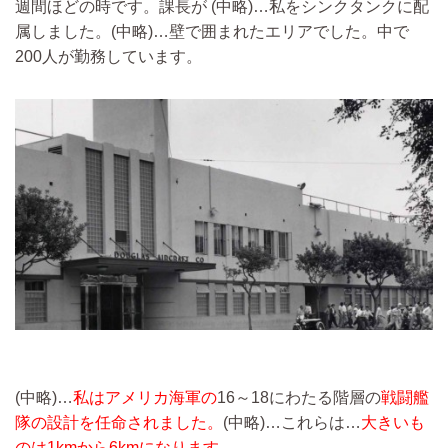
週間ほどの時です。課長が
(中略)…
私をシンクタンクに配
属しました。
(中略)…
壁で囲まれたエリアでした。中で
200人が勤務しています。
(中略)…
私はアメリカ海軍の
16～18にわたる階層の
戦闘艦
隊の設計を任命されました。
(中略)…
これらは…
大きいも
のは1kmから6kmになります。