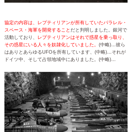
協定の内容は、レプティリアンが所有していたパラレル・
スペース・海軍を開発すること
だと判明しました。銀河で
活動しており、
レプティリアンはそれで惑星を乗っ取り、
その惑星にいる人々を奴隷化していました。
(中略)…
彼ら
はありとあらゆるUFOを所有しています、
(中略)…
それが
ドイツ中、そして占領地域中にありました。
(中略)…