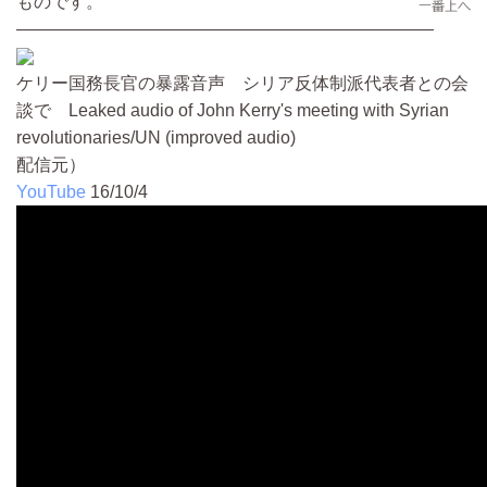
ものです。
————————————————————————
ケリー国務長官の暴露音声 シリア反体制派代表者との会
談で Leaked audio of John Kerry's meeting with Syrian
revolutionaries/UN (improved audio)
配信元）
YouTube
16/10/4