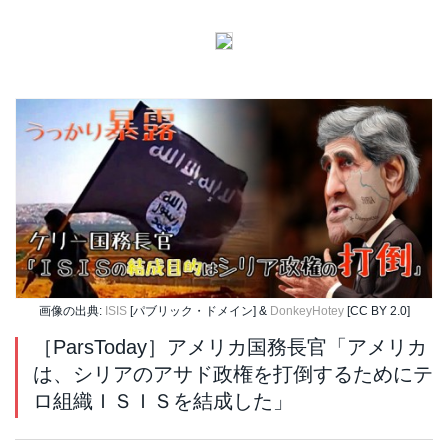
画像の出典:
ISIS
[パブリック・ドメイン] &
DonkeyHotey
[CC BY 2.0]
［ParsToday］アメリカ国務長官「アメリカ
は、シリアのアサド政権を打倒するためにテ
ロ組織ＩＳＩＳを結成した」