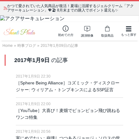
かつて愛されていた人気商品が復活！夏場に活躍するジェルクリーム「アク
宗教学講座 中級コース 第139回 明治以降の日本の闇３ 〜日本の黒幕た
アサーキュレーション」💖🏖️ 8月末までの購入でポイント還元も✨
ちの出自／在日が入り込むヤクザ／朝鮮進駐軍から始まったパチンコ利権
もっと探す
初めての方
講演映像
取扱商品
Home
»
時事ブログ
»
2017年1月09日の記事
2017年1月9日
の記事
2017年1月9日 22:30
［Sphere Being Alliance］コズミック・ディスクロー
ジャー: ウィリアム・トンプキンスによるSSP証言
2017年1月9日 22:00
［YouTube］大喜び！麦畑でピョンピョン飛び跳ねる
ワンコ特集
2017年1月9日 20:56
実にめでたい：崩壊しつつあるジョージ・ソロスの世