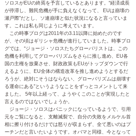
ソロスがEUの終焉を予言しているとあります。“経済成長
が停滞し、難民危機が手に負えなくなって、 EUは崩壊の
瀬戸際”だとし、ソ連崩壊と似た状況になると言っていま
す。これは私も同じように考えています。
この時事ブログは2011年の3.11以降に始めたのです
が、その頃はギリシャ危機が進行していました。時事ブロ
グでは、“ジョージ・ソロスたちグローバリストは、この
危機を利用してグローバリズムをさらに推し進め、EU各
国の主権を放棄させ、財政政策もEUがトップダウンで行
えるように、EU全体の構造改革を推し進めようとするだ
ろうが、絶対にそうはならない、グローバリズムは崩壊す
る運命にある”というようなことをずっとコメントして来
ました。 5年以上経って、ようやくこのことが実現したと
言えるのではないでしょうか。
ジョージ・ソロスはパニックになっているようで、引用
元をご覧になると、支離滅裂で、自分の失敗をメルケル首
相に擦り付けるだけでは怒りが収まらず、全て悪いのはプ
ーチンだと言いたいようです。オバマと同様、今となって