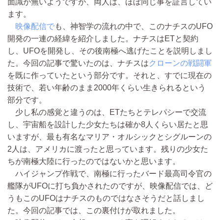
面識が無いようですが、両人は、ほぼ同じ事を証言してい
ます。
映像配信で
も、神智学の流れの中で、このナチスのUFO
開発の一連の経緯を紹介しました。ナチスはETと契約
し、UFOを開発し、その後南極へ逃げたことを説明しまし
た。今回の記事で驚いたのは、ナチスは
クローンの戦闘軍
を既に作っていたという部分です。それと、すでに現在の
技術で、若い年齢のまま2000年くらい生きられるという
部分です。
少し私の感覚と違うのは、ETたちとテレパシーで交流
し、宇宙船を設計した少女たちは確か8人くらい居たと思
いますが、最も有名なマリア・オルシックとシグルーンの
2人は、アメリカに渡ったと思っています。残りの少女た
ちが南極大陸に行ったのではないかと思います。
ハイジャンプ作戦で、南極に行ったバード最高司令官の
艦隊がUFOに打ち負かされたのですが、映像配信では、ど
うもこのUFOはナチスのものではなさそうだと話しまし
た。今回の記事では、この裏付けが取れました。