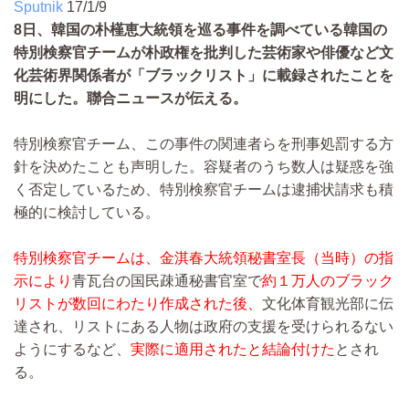
Sputnik
17/1/9
8日、韓国の朴槿恵大統領を巡る事件を調べている韓国の
特別検察官チームが朴政権を批判した芸術家や俳優など文
化芸術界関係者が「ブラックリスト」に載録されたことを
明にした。聯合ニュースが伝える。
特別検察官チーム、この事件の関連者らを刑事処罰する方
針を決めたことも声明した。容疑者のうち数人は疑惑を強
く否定しているため、特別検察官チームは逮捕状請求も積
極的に検討している。
特別検察官チームは、金淇春大統領秘書室長（当時）の指
示により
青瓦台の国民疎通秘書官室で
約１万人のブラック
リストが数回にわたり作成された後、
文化体育観光部に伝
達され、リストにある人物は政府の支援を受けられるない
ようにするなど、
実際に適用されたと結論付けた
とされ
る。