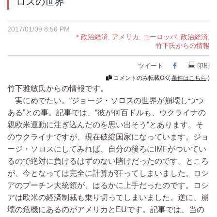
ロスの世界
2017/01/09 8:56 PM
＊政治経済
,
アメリカ
,
ヨーロッパ
,
政治経済
,
竹下氏からの情報
ツイート
Facebook
印刷
コメントのみ転載OK(
条件はこちら
)
竹下雅敏氏からの情報です。
実にめでたい。“ジョージ・ソロスの世界が崩壊しつつ
ある”との事。記事では、“彼が何百ドルも、ウクライナの
親欧米運動に注ぎ込んだのを思い出そう”とあります。そ
のウクライナですが、現在破綻国家になっています。ジョ
ージ・ソロスにしてみれば、自分の後ろにIMFがついてい
るので絶対に負けるはずのない賭けだったのです。ところ
が、今となっては完全に計算が狂ってしまいました。ロシ
アのプーチン大統領が、はるかに上手だったのです。ロシ
アは欧米の経済制裁も乗り切ってしまいました。逆に、崩
壊の危機にあるのがアメリカとEUです。記事では、当の