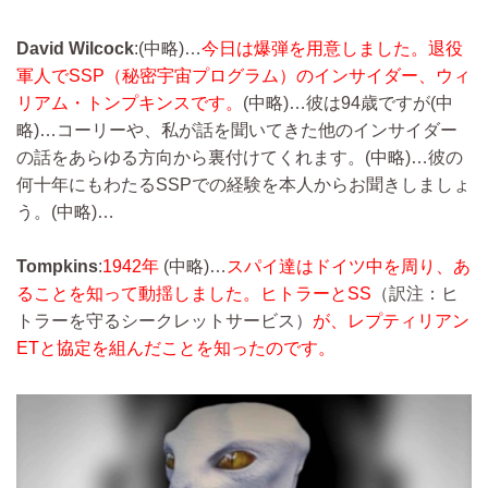
David Wilcock
:
(中略)…
今日は爆弾を用意しました。退役
軍人でSSP（秘密宇宙プログラム）のインサイダー、ウィ
リアム・トンプキンスです。
(中略)…
彼は94歳ですが
(中
略)…
コーリーや、私が話を聞いてきた他のインサイダー
の話をあらゆる方向から裏付けてくれます。
(中略)…
彼の
何十年にもわたるSSPでの経験を本人からお聞きしましょ
う。
(中略)…
Tompkins
:
1942年
(中略)…
スパイ達はドイツ中を周り、あ
ることを知って動揺しました。ヒトラーとSS
（訳注：ヒ
トラーを守るシークレットサービス）
が、レプティリアン
ETと協定を組んだことを知ったのです。