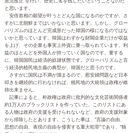
憲法改正”を行い、歴史に名を残したいということなのだ
と思います。
安倍首相の願望が叶うとどんな国になるのかですが、さ
すがに北朝鮮まではいかないと思います。しかし、グロー
バリズムのほとんど完成形だった韓国の様になるのではな
いかと思っています。韓国はわずかな財閥企業だけが収益
を上げ、その企業も事実上外資に乗っ取られています。利
益のほとんどを外国人が持っていく国なのです。要する
に、韓国国民は経済的奴隷状態です。グローバリズムと言
う経済的植民地主義の典型が、韓国だと思うのです。
さすがに国民は不満が溜まるので、慰安婦問題など日本
叩きを継続的に行わなければ、植民地の大統領は政権が維
持出来ません。
記事によると、朴政権は政府に批判的な文化芸術関係者
約1万人のブラックリストを作っていた。このリストにあ
る人物は政府の支援を受けられないなど、政府の支援対象
から排除したとあります。こうした事は、“言論の自由、
思想の自由、表現の自由を侵害する重大犯罪”であり、“独