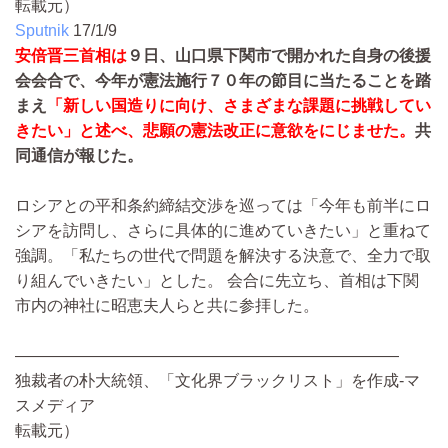
転載元）
Sputnik
17/1/9
安倍晋三首相は
９日、山口県下関市で開かれた自身の後援
会会合で、今年が憲法施行７０年の節目に当たることを踏
まえ
「新しい国造りに向け、さまざまな課題に挑戦してい
きたい」と述べ、悲願の憲法改正に意欲をにじませた。
共
同通信が報じた。
ロシアとの平和条約締結交渉を巡っては「今年も前半にロ
シアを訪問し、さらに具体的に進めていきたい」と重ねて
強調。「私たちの世代で問題を解決する決意で、全力で取
り組んでいきたい」とした。 会合に先立ち、首相は下関
市内の神社に昭恵夫人らと共に参拝した。
――――――――――――――――――――――――
独裁者の朴大統領、「文化界ブラックリスト」を作成-マ
スメディア
転載元）