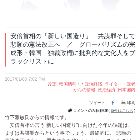
安倍首相の「新しい国造り」 共謀罪そして
悲願の憲法改正へ ／ グローバリズムの完
成形・韓国 独裁政権に批判的な文化人をブ
ラックリストに
2017/01/09 7:02 PM
改憲
,
韓国情勢
/
＊政治経済
,
ライター・読者
からの情報
,
政治経済
,
日本国内
ツイート
Facebook
印刷
コメントのみ転載OK(
条件はこちら
)
竹下雅敏氏からの情報です。
安倍首相の言う“新しい国造り”に向けた今年の課題は、
まずは共謀罪からという事でしょう。最終的に、“悲願の