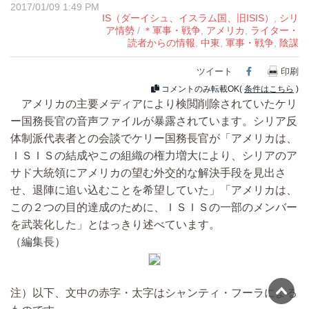
2017/01/09 1:49 PM
IS（ダーイシュ、イスラム国、旧ISIS）
,
シリ
ア情勢
/
＊軍事・戦争
,
アメリカ
,
ライター・
読者からの情報
,
中東
,
軍事・戦争
,
陰謀
ツイート
Facebook
印刷
コメントのみ転載OK(
条件はこちら
)
アメリカの主要メディアにより検閲削除されていたケリ
ー国務長官の音声ファイルが暴露されています。シリア反
体制派代表者との会談でケリー国務長官が「アメリカは、
ＩＳＩＳの結成やこの組織の権力増大により、シリアのア
サド大統領にアメリカの望む外交的な解決手段を見出さ
せ、退陣に追い込むことを希望していた」「アメリカは、
この２つの目的達成のために、ＩＳＩＳの一部のメンバー
を武装化した」とはっきり述べています。
（編集長）
注）以下、文中の赤字・太字はシャンティ・フーラによる