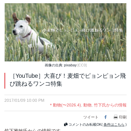
画像の出典: pixabay
[CC0]
［YouTube］大喜び！麦畑でピョンピョン飛
び跳ねるワンコ特集
2017/01/09 10:00 PM
＊動物(〜2026.4)
,
動物
,
竹下氏からの情報
ツイート
Facebook
印刷
コメントのみ転載OK(
条件はこちら
)
竹下雅敏氏からの情報です。