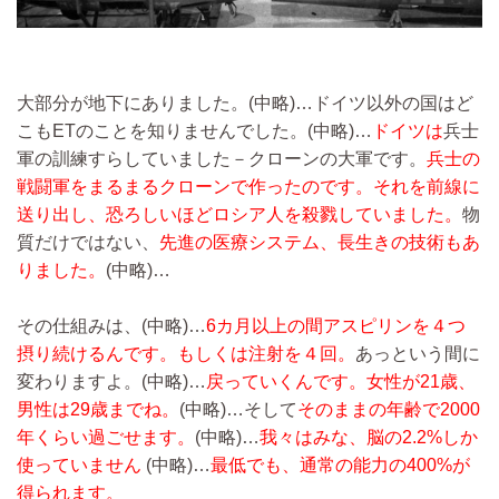
大部分が地下にありました。
(中略)…
ドイツ以外の国はど
こもETのことを知りませんでした。
(中略)…
ドイツは
兵士
軍の訓練すらしていました－クローンの大軍です。
兵士の
戦闘軍をまるまるクローンで作ったのです。それを前線に
送り出し、恐ろしいほどロシア人を殺戮していました。
物
質だけではない、
先進の医療システム、長生きの技術もあ
りました。
(中略)…
その仕組みは、
(中略)…
6カ月以上の間アスピリンを４つ
摂り続けるんです。もしくは注射を４回。
あっという間に
変わりますよ。
(中略)…
戻っていくんです。女性が21歳、
男性は29歳までね。
(中略)…
そして
そのままの年齢で2000
年くらい過ごせます。
(中略)…
我々はみな、脳の2.2%しか
使っていません
(中略)…
最低でも、通常の能力の400%が
得られます。