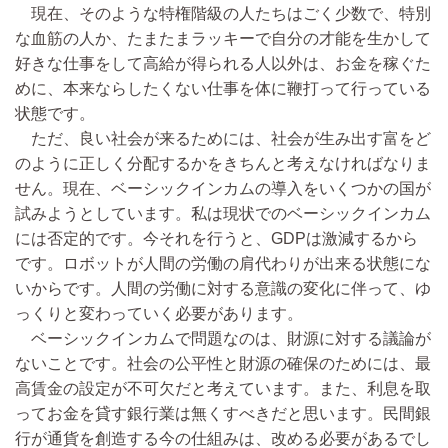
現在、そのような特権階級の人たちはごく少数で、特別
な血筋の人か、たまたまラッキーで自分の才能を生かして
好きな仕事をして高給が得られる人以外は、お金を稼ぐた
めに、本来ならしたくない仕事を体に鞭打って行っている
状態です。
ただ、良い社会が来るためには、社会が生み出す富をど
のように正しく分配するかをきちんと考えなければなりま
せん。現在、ベーシックインカムの導入をいくつかの国が
試みようとしています。私は現状でのベーシックインカム
には否定的です。今それを行うと、GDPは激減するから
です。ロボットが人間の労働の肩代わりが出来る状態にな
いからです。人間の労働に対する意識の変化に伴って、ゆ
っくりと変わっていく必要があります。
ベーシックインカムで問題なのは、財源に対する議論が
ないことです。社会の公平性と財源の確保のためには、最
高賃金の設定が不可欠だと考えています。また、利息を取
ってお金を貸す銀行業は無くすべきだと思います。民間銀
行が通貨を創造する今の仕組みは、改める必要があるでし