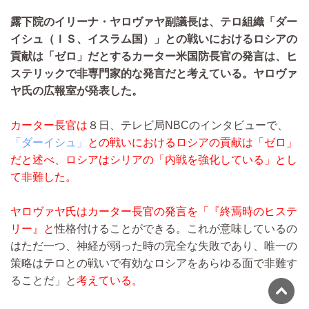
露下院のイリーナ・ヤロヴァヤ副議長は、テロ組織「ダー
イシュ（ＩＳ、イスラム国）」との戦いにおけるロシアの
貢献は「ゼロ」だとするカーター米国防長官の発言は、ヒ
ステリックで非専門家的な発言だと考えている。ヤロヴァ
ヤ氏の広報室が発表した。
カーター長官は
８日、テレビ局NBCのインタビューで、
「ダーイシュ」
との戦いにおけるロシアの貢献は「ゼロ」
だと述べ、ロシアはシリアの「内戦を強化している」とし
て非難した。
ヤロヴァヤ氏はカーター長官の発言を「『終焉時のヒステ
リー』と
性格付けることができる。これが意味しているの
はただ一つ、神経が弱った時の完全な失敗であり、唯一の
策略はテロとの戦いで有効なロシアをあらゆる面で非難す
ることだ」と
考えている。