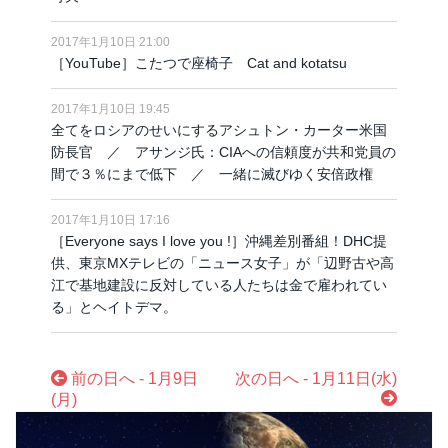
2017年1月10日 21:00
［YouTube］こたつで座椅子 Cat and kotatsu
2017年1月10日 19:45
全てをロシアのせいにするアシュトン・カーター米国
防長官 ／ アサンジ氏：CIAへの信頼度が共和党員の
間で３％にまで低下 ／ 一緒に滅びゆく安倍政権
2017年1月10日 17:16
［Everyone says I love you !］沖縄差別番組！DHC提
供、東京MXテレビの「ニュース女子」が「辺野古や高
江で基地建設に反対している人たちは金で雇われてい
る」とヘイトデマ。
前の日へ - 1月9日
次の日へ - 1月11日(水)
(月)