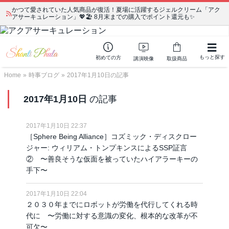
かつて愛されていた人気商品が復活！夏場に活躍するジェルクリーム「アク
アサーキュレーション」💖🏖️ 8月末までの購入でポイント還元も✨
もっと探す
初めての方
講演映像
取扱商品
Home
»
時事ブログ
»
2017年1月10日の記事
2017年1月10日
の記事
2017年1月10日 22:37
［Sphere Being Alliance］コズミック・ディスクロー
ジャー: ウィリアム・トンプキンスによるSSP証言
② 〜善良そうな仮面を被っていたハイアラーキーの
手下〜
2017年1月10日 22:04
２０３０年までにロボットが労働を代行してくれる時
代に 〜労働に対する意識の変化、根本的な改革が不
可欠〜