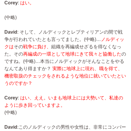
Corey
:
はい。
(中略)
David
: そして、ノルディックとレプティリアンの間で戦
争が行われていたとも言ってました。
(中略)…
ノルディッ
クは
その
戦争に負け、
組織を再編成せざるを得なくなっ
た。その
再編成の一環として地球にきて我々と協働した
の
ですね。
(中略)…
本当にノルディックがそんなことをやる
なんてあり得ますか？
実際に地球上に現れ、職を得て、
機密取扱のチェックをされるような地位に就いていたとい
うのですか？
Corey
:
はい、ええ。いまも地球上には大勢いて、私達の
ように歩き回っていますよ。
(中略)
David
:このノルディックの男性や女性は、非常にコンパー