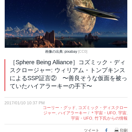
画像の出典: pixabay
[CC0]
［Sphere Being Alliance］コズミック・ディ
スクロージャー: ウィリアム・トンプキンス
によるSSP証言② 〜善良そうな仮面を被っ
ていたハイアラーキーの手下〜
2017/01/10 10:37 PM
コーリー・グッド
,
コズミック・ディスクロー
ジャー
,
ハイアラーキー
/
＊宇宙・UFO
,
宇宙
,
宇宙・UFO
,
竹下氏からの情報
ツイート
Facebook
印刷