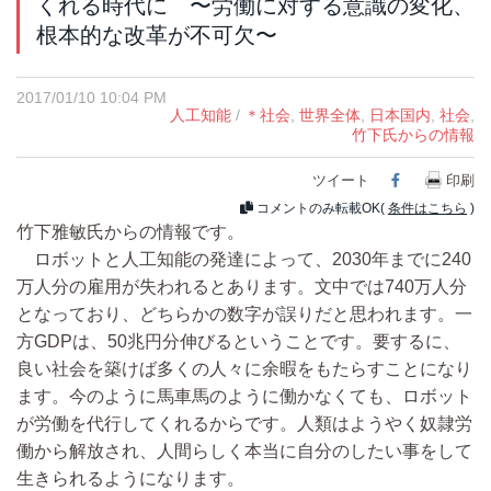
くれる時代に 〜労働に対する意識の変化、
根本的な改革が不可欠〜
2017/01/10 10:04 PM
人工知能
/
＊社会
,
世界全体
,
日本国内
,
社会
,
竹下氏からの情報
ツイート
Facebook
印刷
コメントのみ転載OK(
条件はこちら
)
竹下雅敏氏からの情報です。
ロボットと人工知能の発達によって、2030年までに240
万人分の雇用が失われるとあります。文中では740万人分
となっており、どちらかの数字が誤りだと思われます。一
方GDPは、50兆円分伸びるということです。要するに、
良い社会を築けば多くの人々に余暇をもたらすことになり
ます。今のように馬車馬のように働かなくても、ロボット
が労働を代行してくれるからです。人類はようやく奴隷労
働から解放され、人間らしく本当に自分のしたい事をして
生きられるようになります。