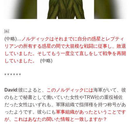
￼
(中略)…
ノルディックはそれまでに自分の惑星とレプティ
リアンの所有する惑星の間で大規模な戦闘に従事し、敗退
していました。そしてもう一度立て直しをして戦争を再開
していました。
(中略)
* * * * * *
David
:彼によると、
このノルディックには
海軍がいて、彼
のもとで秘書として働いていた女性やTRW社の重役補佐
だった女性はいずれも、軍隊組織で指揮権を持つ称号があ
ったようです。彼らにも
軍事組織があったということです
が、これはあなたの聞いた情報と一致しますか？