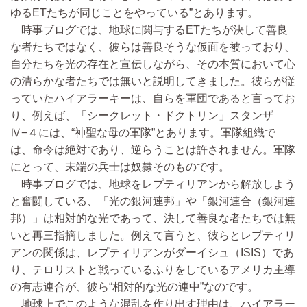
ゆるETたちが同じことをやっている”とあります。
時事ブログでは、地球に関与するETたちが決して善良
な者たちではなく、彼らは善良そうな仮面を被っており、
自分たちを光の存在と宣伝しながら、その本質において心
の清らかな者たちでは無いと説明してきました。彼らが従
っていたハイアラーキーは、自らを軍団であると言ってお
り、例えば、「シークレット・ドクトリン」スタンザ
Ⅳ−４には、“神聖な母の軍隊”とあります。軍隊組織で
は、命令は絶対であり、逆らうことは許されません。軍隊
にとって、末端の兵士は奴隷そのものです。
時事ブログでは、地球をレプティリアンから解放しよう
と奮闘している、「光の銀河連邦」や「銀河連合（銀河連
邦）」は相対的な光であって、決して善良な者たちでは無
いと再三指摘しました。例えて言うと、彼らとレプティリ
アンの関係は、レプティリアンがダーイシュ（ISIS）であ
り、テロリストと戦っているふりをしているアメリカ主導
の有志連合が、彼ら“相対的な光の連中”なのです。
地球上でこのような混乱を作り出す理由は、ハイアラー