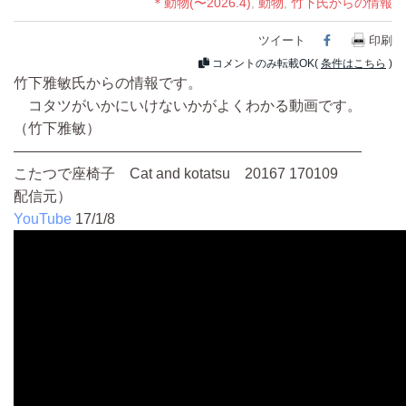
＊動物(〜2026.4)
,
動物
,
竹下氏からの情報
ツイート
Facebook
印刷
コメントのみ転載OK(
条件はこちら
)
竹下雅敏氏からの情報です。
コタツがいかにいけないかがよくわかる動画です。
（竹下雅敏）
――――――――――――――――――――――――
こたつで座椅子 Cat and kotatsu 20167 170109
配信元）
YouTube
17/1/8