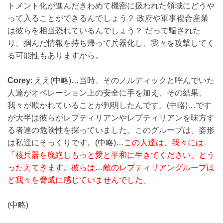
トメント化が進んだきわめて機密に扱われた領域にどうや
って入ることができるんでしょう？ 政府や軍事複合産業
は彼らを相当恐れているんでしょう？ だって騙された
り、掴んだ情報を持ち帰って兵器化し、我々を攻撃してく
る可能性もありますから。
Corey
: ええ
(中略)…
当時、そのノルディックと呼んでいた
人達がオペレーション上の安全に手を加え、その結果、
我々が欺かれていることが判明したんです。
(中略)…
です
が大半は彼らがレプティリアンやレプティリアンを味方す
る者達の危険性を探っていました。このグループは、姿形
は私達にそっくりです。
(中略)…
この人達は、我々には
「核兵器を廃絶しもっと愛と平和に生きてください」とう
ったえてきます。彼らは…敵のレプティリアングループほ
ど我々を脅威に感じていませんでした。
(中略)