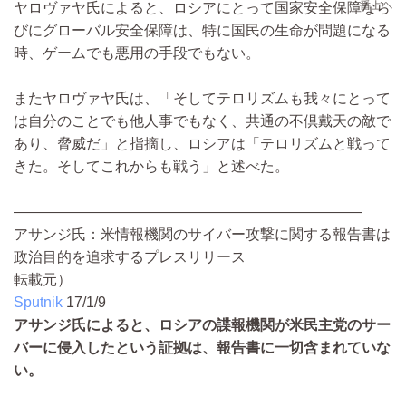
ヤロヴァヤ氏によると、ロシアにとって国家安全保障なら
びにグローバル安全保障は、特に国民の生命が問題になる
時、ゲームでも悪用の手段でもない。
またヤロヴァヤ氏は、「そしてテロリズムも我々にとって
は自分のことでも他人事でもなく、共通の不倶戴天の敵で
あり、脅威だ」と指摘し、ロシアは「テロリズムと戦って
きた。そしてこれからも戦う」と述べた。
――――――――――――――――――――――――
アサンジ氏：米情報機関のサイバー攻撃に関する報告書は
政治目的を追求するプレスリリース
転載元）
Sputnik
17/1/9
アサンジ氏によると、ロシアの諜報機関が米民主党のサー
バーに侵入したという証拠は、報告書に一切含まれていな
い。