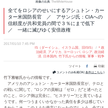
画像の出典:
TheWhiteHouse
全てをロシアのせいにするアシュトン・カー
ター米国防長官 ／ アサンジ氏：CIAへの
信頼度が共和党員の間で３％にまで低下
／ 一緒に滅びゆく安倍政権
2017/01/10 7:45 PM
IS（ダーイシュ、イスラム国、旧ISIS）
/
＊政
治経済
,
アメリカ
,
ヨーロッパ
,
ロシア
,
政治経
済
,
日本国内
,
竹下氏からの情報
,
軍事・戦争
ツイート
Facebook
印刷
コメントのみ転載OK(
条件はこちら
)
竹下雅敏氏からの情報です。
アメリカのアシュトン・カーター米国防長官が、テロと
の戦いに関して、“ロシアの貢献は「ゼロ」だ”と述べたと
のこと。ロシア側は完全に、“ヒステリー”だと見ているよ
うです。何一つうまくいかなかった責任を多少は感じてい
るからこそ、このような発言になったのでしょう。全ては