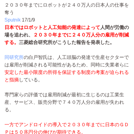
２０３０年までにロボットが２４０万人の日本人の仕事を
奪う
Sputnik
17/1/9
日本ではロボットと人工知能の発達によって
人間が労働の
場を追われ、
２０３０年までに２４０万人分の雇用が削減
する。
三菱総合研究所がこうした報告を発表した。
同研究所
の白戸智氏は、人工頭脳の発達で生産セクターで
は雇用が削減される可能性があるため、同時に失業者らに
安定した最小限度の所得を保証する制度の考案が迫られる
と指摘
している。
専門家らの評価では雇用削減が最初に生じるのは工業生
産、サービス、販売分野で７４０万人分の雇用が失われ
る。
一方でアンドロイドの導入で２０３０年までに日本のＧＤ
Ｐは５０兆円分の伸びが期待できる。