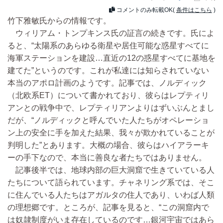
コメントのみ転載OK(
条件はこちら
)
竹下雅敏氏からの情報です。
ウィリアム・トンプキンス氏の証言の続きです。氏によ
ると、“太陽系のあらゆる衛星や居住可能な惑星すべてに
海軍ステーションを建設…直近の12の惑星すべてに基地を
建てた”というのです。これが私達には知らされていない
本当のアポロ計画のようです。記事では、ノルディック
（北欧系ET）について書かれており、彼らはレプティリ
アンとの戦争中で、レプティリアンよりはずいぶんとまし
だが、“ノルディックと呼んでいた人たちがオペレーショ
ン上の安全に手を加えた結果、我々が欺かれていることが
判明した”とあります。大概の場合、彼らはハイアラーキ
ーの手下なので、本当に善良な者たちではありません。
記事後半では、地球内部の巨大洞窟で生きていている人
たちについて語られています。チャネリング系では、そこ
に住んでいる人たちはアガルタの住人であり、いわば人類
の理想郷です。ところが、記事を見ると、“この洞窟内で
は奴隷制度がいま存在しているのです…銀河宇宙ではあら