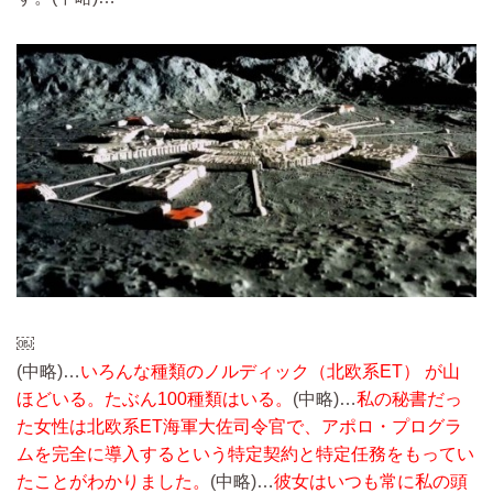
￼
(中略)…
いろんな種類のノルディック（北欧系ET） が山
ほどいる。たぶん100種類はいる。
(中略)…
私の秘書だっ
た女性は北欧系ET海軍大佐司令官で、アポロ・プログラ
ムを完全に導入するという特定契約と特定任務をもってい
たことがわかりました。
(中略)…
彼女はいつも常に私の頭