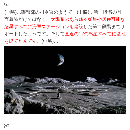
￼
(中略)…
諜報部の司令官のようで、
(中略)…
第一段階の月
面着陸だけではなく、
太陽系のあらゆる衛星や居住可能な
惑星すべてに海軍ステーションを建設
した第二段階までサ
ポートしたようです。そして
直近の12の惑星すべてに基地
を建てたんです。
(中略)…
￼