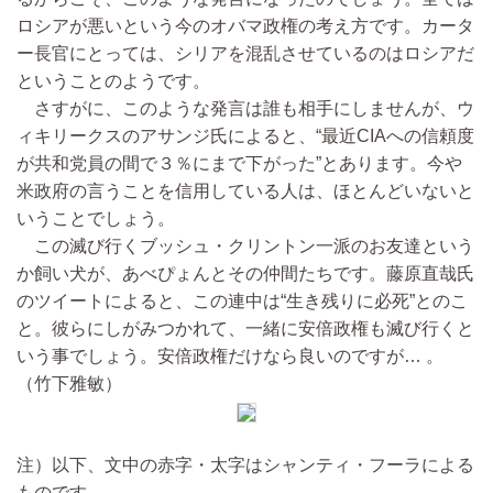
ロシアが悪いという今のオバマ政権の考え方です。カータ
ー長官にとっては、シリアを混乱させているのはロシアだ
ということのようです。
さすがに、このような発言は誰も相手にしませんが、ウ
ィキリークスのアサンジ氏によると、“最近CIAへの信頼度
が共和党員の間で３％にまで下がった”とあります。今や
米政府の言うことを信用している人は、ほとんどいないと
いうことでしょう。
この滅び行くブッシュ・クリントン一派のお友達という
か飼い犬が、あべぴょんとその仲間たちです。藤原直哉氏
のツイートによると、この連中は“生き残りに必死”とのこ
と。彼らにしがみつかれて、一緒に安倍政権も滅び行くと
いう事でしょう。安倍政権だけなら良いのですが… 。
（竹下雅敏）
注）以下、文中の赤字・太字はシャンティ・フーラによる
ものです。