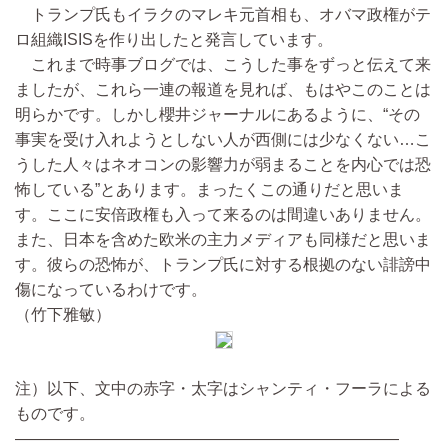
トランプ氏もイラクのマレキ元首相も、オバマ政権がテ
ロ組織ISISを作り出したと発言しています。
これまで時事ブログでは、こうした事をずっと伝えて来
ましたが、これら一連の報道を見れば、もはやこのことは
明らかです。しかし櫻井ジャーナルにあるように、“その
事実を受け入れようとしない人が西側には少なくない…こ
うした人々はネオコンの影響力が弱まることを内心では恐
怖している”とあります。まったくこの通りだと思いま
す。ここに安倍政権も入って来るのは間違いありません。
また、日本を含めた欧米の主力メディアも同様だと思いま
す。彼らの恐怖が、トランプ氏に対する根拠のない誹謗中
傷になっているわけです。
（竹下雅敏）
注）以下、文中の赤字・太字はシャンティ・フーラによる
ものです。
————————————————————————