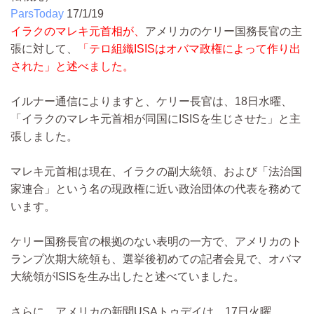
ParsToday
17/1/19
イラクのマレキ元首相が、
アメリカのケリー国務長官の主
張に対して、
「テロ組織ISISはオバマ政権によって作り出
された」と述べました。
イルナー通信によりますと、ケリー長官は、18日水曜、
「イラクのマレキ元首相が同国にISISを生じさせた」と主
張しました。
マレキ元首相は現在、イラクの副大統領、および「法治国
家連合」という名の現政権に近い政治団体の代表を務めて
います。
ケリー国務長官の根拠のない表明の一方で、アメリカのト
ランプ次期大統領も、選挙後初めての記者会見で、オバマ
大統領がISISを生み出したと述べていました。
さらに、アメリカの新聞USAトゥデイは、17日火曜、