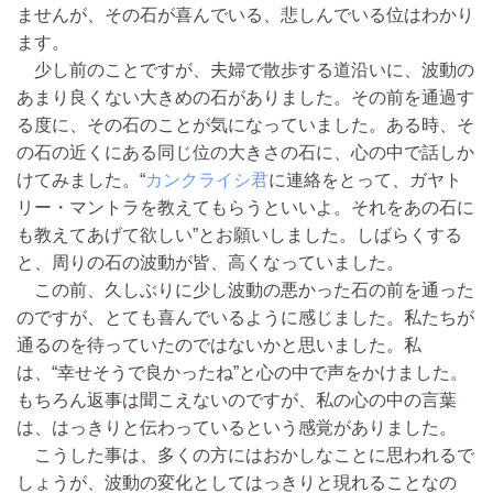
ませんが、その石が喜んでいる、悲しんでいる位はわかり
ます。
少し前のことですが、夫婦で散歩する道沿いに、波動の
あまり良くない大きめの石がありました。その前を通過す
る度に、その石のことが気になっていました。ある時、そ
の石の近くにある同じ位の大きさの石に、心の中で話しか
けてみました。“
カンクライシ君
に連絡をとって、ガヤト
リー・マントラを教えてもらうといいよ。それをあの石に
も教えてあげて欲しい”とお願いしました。しばらくする
と、周りの石の波動が皆、高くなっていました。
この前、久しぶりに少し波動の悪かった石の前を通った
のですが、とても喜んでいるように感じました。私たちが
通るのを待っていたのではないかと思いました。私
は、“幸せそうで良かったね”と心の中で声をかけました。
もちろん返事は聞こえないのですが、私の心の中の言葉
は、はっきりと伝わっているという感覚がありました。
こうした事は、多くの方にはおかしなことに思われるで
しょうが、波動の変化としてはっきりと現れることなの