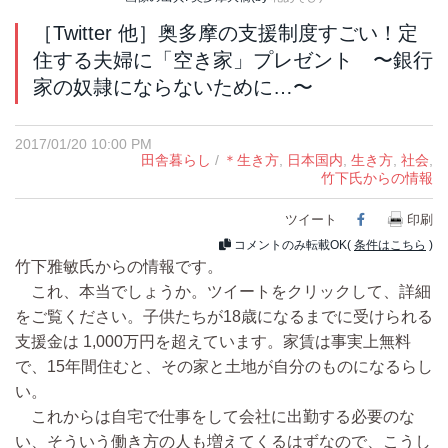
［Twitter 他］奥多摩の支援制度すごい！定
住する夫婦に「空き家」プレゼント 〜銀行
家の奴隷にならないために…〜
2017/01/20 10:00 PM
田舎暮らし
/
＊生き方
,
日本国内
,
生き方
,
社会
,
竹下氏からの情報
ツイート
Facebook
印刷
コメントのみ転載OK(
条件はこちら
)
竹下雅敏氏からの情報です。
これ、本当でしょうか。ツイートをクリックして、詳細
をご覧ください。子供たちが18歳になるまでに受けられる
支援金は 1,000万円を超えています。家賃は事実上無料
で、15年間住むと、その家と土地が自分のものになるらし
い。
これからは自宅で仕事をして会社に出勤する必要のな
い、そういう働き方の人も増えてくるはずなので、こうし