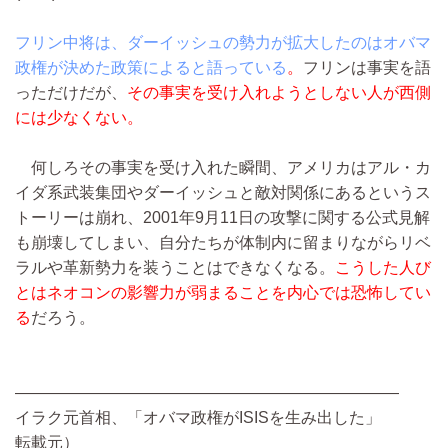
フリン中将は、ダーイッシュの勢力が拡大したのはオバマ
政権が決めた政策によると語っている
。
フリンは事実を語
っただけだが、
その事実を受け入れようとしない人が西側
には少なくない。
何しろその事実を受け入れた瞬間、アメリカはアル・カ
イダ系武装集団やダーイッシュと敵対関係にあるというス
トーリーは崩れ、2001年9月11日の攻撃に関する公式見解
も崩壊してしまい、自分たちが体制内に留まりながらリベ
ラルや革新勢力を装うことはできなくなる。
こうした人び
とはネオコンの影響力が弱まることを内心では恐怖してい
る
だろう。
————————————————————————
イラク元首相、「オバマ政権がISISを生み出した」
転載元）