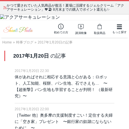
かつて愛されていた人気商品が復活！夏場に活躍するジェルクリーム「アク
アサーキュレーション」💖🏖️ 8月末までの購入でポイント還元も✨
もっと探す
初めての方
講演映像
取扱商品
Home
»
時事ブログ
»
2017年1月20日の記事
2017年1月20日
の記事
2017年1月20日 22:30
体があればそれに相応する意識と心がある：ロボッ
ト、人工知能、桜餅、パン生地、石でさえも… 〜
【超衝撃】パン生地も学習することが判明！ （最新研
究）〜
2017年1月20日 22:00
［Twitter 他］奥多摩の支援制度すごい！定住する夫婦
に「空き家」プレゼント 〜銀行家の奴隷にならない
ために…〜