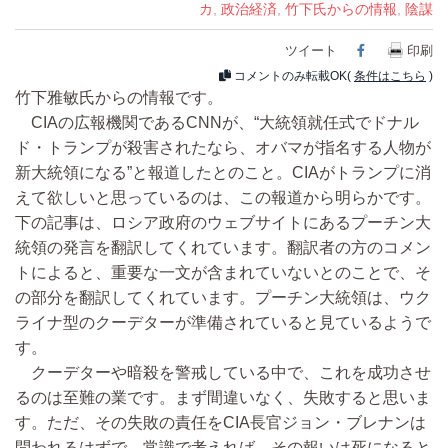
カ
,
政治経済
,
竹下氏からの情報
,
陰謀
ツイート
Facebook
印刷
コメントのみ転載OK(
条件はこちら
)
竹下雅敏氏からの情報です。
CIAの広報機関であるCNNが、“大統領就任式でドナル
ド・トランプが殺害されたなら、オバマが指名する人物が
新大統領になる”と報道したとのこと。CIAがトランプに消
えて欲しいと思っているのは、この報道から明らかです。
下の記事は、ロシア政府のウェブサイトにあるプーチン大
統領の発言を翻訳してくれています。翻訳者の方のコメン
トによると、重要な一文が含まれていないとのことで、そ
の部分を翻訳してくれています。プーチン大統領は、ウク
ライナ型のクーデターが準備されていると見ているようで
す。
クーデターや暗殺を警戒している中で、これを成功させ
るのは至難の業です。まず間違いなく、失敗すると思いま
す。ただ、その失敗の責任をCIA長官ジョン・ブレナンは
問われるはずで、常識で考えれば、その報いは死になると