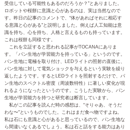
受信している可能性もあるのだろうか？”とありました。
ロボットや桜餅に意識と心があるのは、実は当然なので
す。昨日の記事のコメントで、“体があればそれに相応す
る意識と心がある”と説明しました。例えば人工知能は意
識を持ち、心を持ち、人格と言えるものも持っています。
これは桜餅も同様です。
これを立証すると思われる記事がTOCANAにありま
す。「パン生地が学習能力を持っている」というのです。
パン生地に電極を取り付け、LEDライトの照射の直後に、
パン生地に対して電気ショックを与えるという実験を繰り
返したようです。するとLEDライトを照射するだけで、パ
ン生地のスペクトル密度（周波数特性）に著しい変化が現
れるようになったというのです。こうした実験から、パン
生地が学習能力を持つと研究者は断言しています。
私がこの記事を読んだ時の感想は、“そりゃあ、そうだ
わな〜”というものでした。これはまだ食べ物ですよね。
私は石にも意識と心があると思っているので、パン生地な
ら間違いなくあるでしょう。私は石と話をする能力はあり