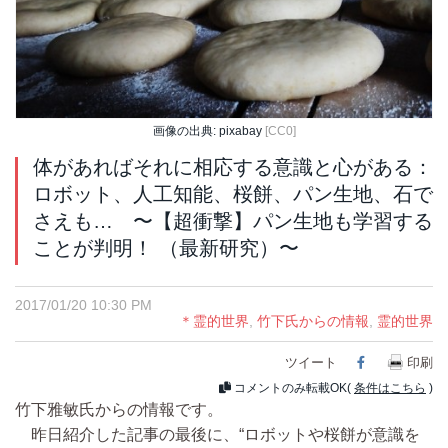
画像の出典: pixabay
[CC0]
体があればそれに相応する意識と心がある：
ロボット、人工知能、桜餅、パン生地、石で
さえも… 〜【超衝撃】パン生地も学習する
ことが判明！ （最新研究）〜
2017/01/20 10:30 PM
＊霊的世界
,
竹下氏からの情報
,
霊的世界
ツイート
Facebook
印刷
コメントのみ転載OK(
条件はこちら
)
竹下雅敏氏からの情報です。
昨日紹介した記事の最後に、“ロボットや桜餅が意識を