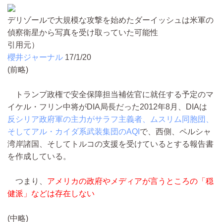
デリゾールで大規模な攻撃を始めたダーイッシュは米軍の
偵察衛星から写真を受け取っていた可能性
引用元）
櫻井ジャーナル
17/1/20
(前略)
トランプ政権で安全保障担当補佐官に就任する予定のマ
イケル・フリン中将がDIA局長だった2012年8月、DIAは
反シリア政府軍の主力がサラフ主義者、ムスリム同胞団、
そしてアル・カイダ系武装集団のAQI
で、西側、ペルシャ
湾岸諸国、そしてトルコの支援を受けているとする報告書
を作成している。
つまり、
アメリカの政府やメディアが言うところの「穏
健派」などは存在しない
(中略)