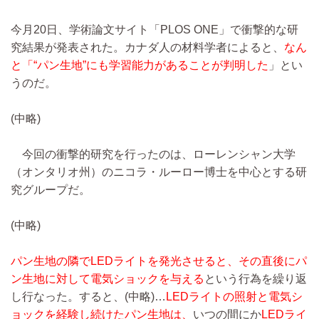
今月20日、学術論文サイト「PLOS ONE」で衝撃的な研
究結果が発表された。カナダ人の材料学者によると、
なん
と「“パン生地”にも学習能力があることが判明した
」とい
うのだ。
(中略)
今回の衝撃的研究を行ったのは、ローレンシャン大学
（オンタリオ州）のニコラ・ルーロー博士を中心とする研
究グループだ。
(中略)
パン生地の隣でLEDライトを発光させると、その直後にパ
ン生地に対して電気ショックを与える
という行為を繰り返
し行なった。すると、
(中略)…
LEDライトの照射と電気シ
ョックを経験し続けたパン生地は、
いつの間にか
LEDライ