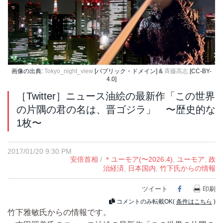
画像の出典:
Tokyo_night_view
[パブリック・ドメイン] &
斉藤高志
[CC-BY-
4.0]
［Twitter］ニュース油絵の最新作「この世界
の片隅の君の名は、晋ゴジラ」 〜歴史的な
1枚〜
2017/01/20 9:30 PM
安倍首相
/
＊ユーモア(〜2026.4)
,
ユーモア
,
政
治経済
,
日本国内
,
竹下氏からの情報
ツイート
Facebook
印刷
コメントのみ転載OK(
条件はこちら
)
竹下雅敏氏からの情報です。