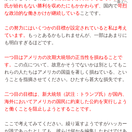
氏が紛れもない勝利を収めたにもかかわらず、
国内で
苛烈
な政治的な働きかけが継続している
ことです。
この努力にはいくつかの目標が設定されていると私は考え
ています。
もっとあるかもしれませんが、一部はあまりに
も明白すぎるほどです。
一つ目はアメリカの次期大統領の正当性を損ねることで
す。
この点について、故意かそうでないかは別としてもこ
れらの人たちはアメリカの国益を著しく損ねている、とい
うことを指摘させてください。ひたすら甚大な損失です。
二つ目の目標は、新大統領（訳注：トランプ氏）が国内、
海外においてアメリカの国民に約束した公約を実行しよう
と働くことを阻止しようとすることです。
ここで考えてみてください。繰り返すようですがハッカー
が誰であったとしても、彼らは何かを編集したわけではあ