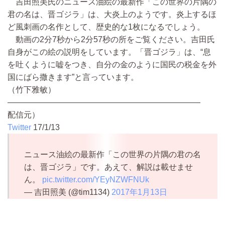
吉田照美氏のニュース油絵の最新作「この世界の片隅の
君の名は、晋ゴジラ」は、大炎上のようです。炎上するほ
ど風刺画の名作として、歴史的な1枚になるでしょう。
動画の2分7秒から2分57秒の所をご覧ください。吉田氏
自身がこの絵の説明をしています。「晋ゴジラ」は、“息
を吐くように嘘をつき、自分の金のように国民の税金を外
国にばら撒きます”と言っています。
（竹下雅敏）
————————————————————————
配信元）
Twitter
17/1/13
ニュース油絵の最新作「この世界の片隅の君の名
は、晋ゴジラ」です。あえて、解説は載せませ
ん。
pic.twitter.com/YEyNZWFNUk
— 吉田照美 (@tim1134)
2017年1月13日