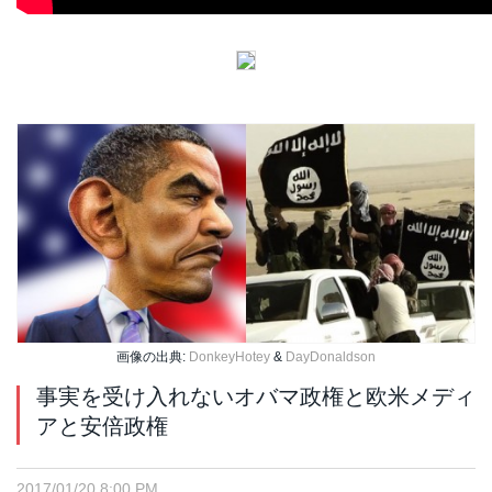
画像の出典:
DonkeyHotey
&
DayDonaldson
事実を受け入れないオバマ政権と欧米メディ
アと安倍政権
2017/01/20 8:00 PM