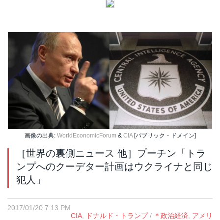
画像の出典:
WorldEconomicForum
&
CIA
[パブリック・ドメイン]
［世界の裏側ニュース 他］プーチン「トラ
ンプへのクーデター計画はウクライナと同じ
犯人」
2017/01/20 7:13 PM
CIA
,
ドナルド・トランプ
/
＊政治経済
,
アメリ