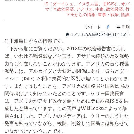
IS（ダーイシュ、イスラム国、旧ISIS）
,
オバ
マ
/
＊政治経済
,
アメリカ
,
中東
,
政治経済
,
竹
下氏からの情報
,
軍事・戦争
,
陰謀
ツイート
Facebook
印刷
コメントのみ転載OK(
条件はこちら
)
竹下雅敏氏からの情報です。
下から順にご覧ください。2012年の機密報告書によれ
ば、いわゆる穏健派などと言う、アサド大統領の反対派勢
力など存在しないことがわかります。アメリカの言う穏健
派勢力は、アルカイダと大変近い関係にあり、彼らとダー
イシュ（ISIS）の間に実質的な区別が無いことがわかりま
す。またそうしたことを、アメリカの国務省と国防総省の
関係者はよく知っていたとのことです。ケリー国務長官
は、アメリカがアサド政権を倒すためにテロ組織ISISを結
成したと語っています。この音声はWikiLeaksによって暴
露されました。アメリカのメディアは、ケリーのこうした
発言を知っていながら、検閲、削除して国民には知らせて
いなかったということです。