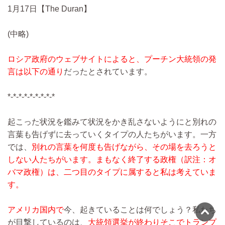
1月17日【The Duran】
(中略)
ロシア政府のウェブサイトによると、プーチン大統領の発
言は以下の通り
だったとされています。
*-*-*-*-*-*-*-*-*
起こった状況を鑑みて状況をかき乱さないようにと別れの
言葉も告げずに去っていくタイプの人たちがいます。一方
では、
別れの言葉を何度も告げながら、その場を去ろうと
しない人たちがいます。まもなく終了する政権（訳注：オ
バマ政権）は、二つ目のタイプに属すると私は考えていま
す。
アメリカ国内で
今、起きていることは何でしょう？私たち
が目撃しているのは、
大統領選挙が終わりそこでトランプ