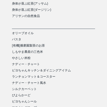
身体が喜ぶ紅茶(アッサム)
身体が喜ぶ紅茶(ダージリン)
アリサンの自然食品
オリーブオイル
パスタ
[有機]播磨園製茶のお茶
しもやま農産の三色米
やさしい米粉
ナディー・チャート
ピヨちゃんキッチン＆ダイニングアイテム
ランチョンマット＆コースター
ナディー・チャート風水
シルクカーペット
ぴよらかーど
ピヨちゃんシール