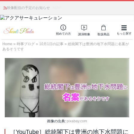
かつて愛されていた人気商品が復活！夏場に活躍するジェルクリーム「アク
映像配信の予定のお知らせ
NEW!
アサーキュレーション」💖🏖️ 8月末までの購入でポイント還元も✨
もっと探す
初めての方
講演映像
取扱商品
Home
»
時事ブログ
»
10月1日の記事
»
総統閣下は豊洲の地下水問題に名案が
あるそうです
画像の出典:
pixabay.com
［YouTube］総統閣下は豊洲の地下水問題に