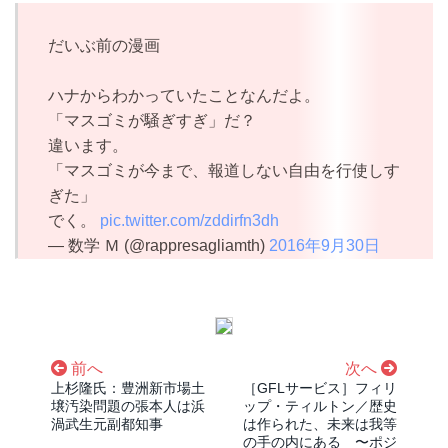
だいぶ前の漫画
ハナからわかっていたことなんだよ。
「マスゴミが騒ぎすぎ」だ？
違います。
「マスゴミが今まで、報道しない自由を行使しす
ぎた」
でく。
pic.twitter.com/zddirfn3dh
— 数学 Ｍ (@rappresagliamth)
2016年9月30日
前へ
次へ
上杉隆氏：豊洲新市場土
［GFLサービス］フィリ
壌汚染問題の張本人は浜
ップ・ティルトン／歴史
渦武生元副都知事
は作られた、未来は我等
の手の内にある 〜ポジ