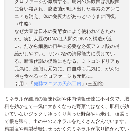
クロファージが激増する。腸内の腐敗菌は乳酸菌
に食い殺され、腐敗菌が吐き出した毒素のアンモ
ニアも消え、体の免疫力があっというまに回復。
（中略）
なぜ大豆は日本の発酵食によく使われてきたの
か。実は大豆のDNAは人間のDNAと構造が近
い。だから細胞の再生に必要な必須アミノ酸の補
給がしやすい。リンパ管の清掃能力に長けてい
る。新陳代謝の促進にもなる。ミトコンドリアも
元気に。細胞も元気に。白血球も元気に。がん細
胞を食べるマクロファージも元気に。
引用：「
発酵マニアの天然工房
」(三五館)
ミネラルが細胞の新陳代謝や体内情報伝達に不可欠
で、肥
料を効かせて一気に大きくなった野菜ではなく、肥料が効
いていないジックリゆっくり育った野菜やお米は、頑張っ
て根を張り、土の中のミネラルをたくさん含んでいます。
精製塩や精製砂糖はせっかくのミネラルが取り除かれてい