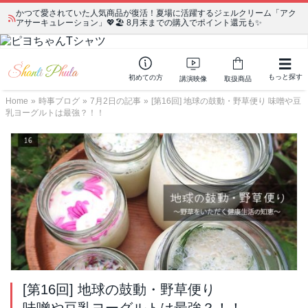
かつて愛されていた人気商品が復活！夏場に活躍するジェルクリーム「アク
アサーキュレーション」💖🏖️ 8月末までの購入でポイント還元も✨
もっと探す
初めての方
講演映像
取扱商品
Home
»
時事ブログ
»
7月2日の記事
»
[第16回] 地球の鼓動・野草便り 味噌や豆
乳ヨーグルトは最強？！！
[第16回] 地球の鼓動・野草便り