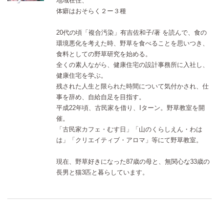
地域在住、
体癖はおそらく２ー３種
20代の頃「複合汚染」有吉佐和子/著 を読んで、食の
環境悪化を考えた時、野草を食べることを思いつき、
食料としての野草研究を始める。
全くの素人ながら、健康住宅の設計事務所に入社し、
健康住宅を学ぶ。
残された人生と限られた時間について気付かされ、仕
事を辞め、自給自足を目指す。
平成22年頃、古民家を借り、Iターン。野草教室を開
催。
「古民家カフェ・むす日」「山のくらしえん・わは
は」「クリエイティブ・アロマ」等にて野草教室。
現在、野草好きになった87歳の母と、無関心な33歳の
長男と猫3匹と暮らしています。