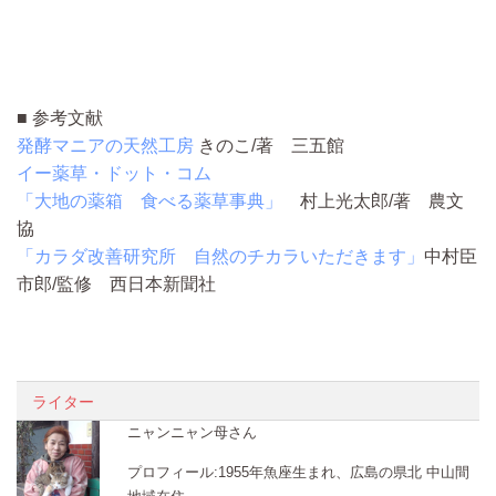
■ 参考文献
発酵マニアの天然工房
きのこ/著 三五館
イー薬草・ドット・コム
「大地の薬箱 食べる薬草事典」
村上光太郎/著 農文
協
「カラダ改善研究所 自然のチカラいただきます」
中村臣
市郎/監修 西日本新聞社
ライター
ニャンニャン母さん
プロフィール:1955年魚座生まれ、広島の県北 中山間