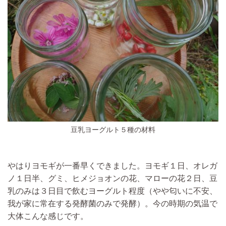
豆乳ヨーグルト５種の材料
やはりヨモギが一番早くできました。
ヨモギ１日、オレガ
ノ１日半、グミ、ヒメジョオンの花、マローの花２日、豆
乳のみは３日目で飲むヨーグルト程度（やや匂いに不安、
我が家に常在する発酵菌のみで発酵）。
今の時期の気温で
大体こんな感じです。