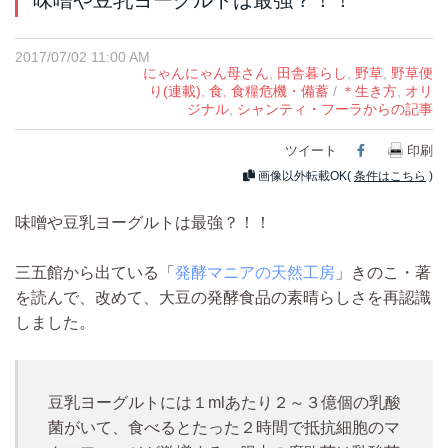
味噌や豆乳ヨーグルトは最強？！！
2017/07/02 11:00 AM
にゃんにゃん母さん
,
田舎暮らし
,
野草
,
野草便
り(連載)
,
食
,
食糧危機・備蓄
/
＊生き方
,
オリ
ジナル
,
シャンティ・フーラからの記事
ツイート
Facebook
印刷
画像以外転載OK(
条件はこちら
)
味噌や豆乳ヨーグルトは最強？！！
三五館から出ている「
発酵マニアの天然工房
」きのこ・著
を読んで、改めて、
大豆の発酵食品の素晴らしさを再認識
しました。
豆乳ヨーグルトには１mlあたり２～３億個の乳酸
菌がいて、食べるとたった２時間で抵抗細胞のマ