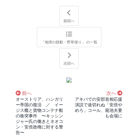
前回へ
「地球の鼓動・野草便り」 の一覧
次回へ
前へ
次へ
オーストリア、ハンガリ
アキバでの安部首相応援
ー帝国の復活 ／ イー
演説で途切れぬ「安倍や
ジス艦と貨物コンテナ船
めろ」コール、籠池夫妻
の衝突事件 〜キッシン
も会場に
ジャー氏の働きとネオコ
ン・安倍政権に対する警
告〜