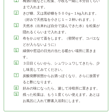
梅酒の瓶などに松葉、小枝も一緒に８分目くらい
まで入れます。
きび糖、又は黒砂糖を５００g～１kg入れます。
（好みで天然塩を小さじ１～２杯いれます。）
天然水（出来れば自分で汲んできた水）を松葉が
隠れるくらいまで入れます。
布をかぶせて蓋をします。（密閉せず、コバエな
どが入らないように）
縁側や窓辺の日光の当たる暖かい場所に置きま
す。
３日目くらいから、シュワシュワしてきたら、少
し味見してみてください。
炭酸発酵状態からお酒っぽくなり、さらに放置す
ると酢になります。
好みの味になったら、濾して冷暗所に置きます。
残った松葉は、もう１度くらい使えます。あとは
お風呂に入れて酵素入浴剤にします。