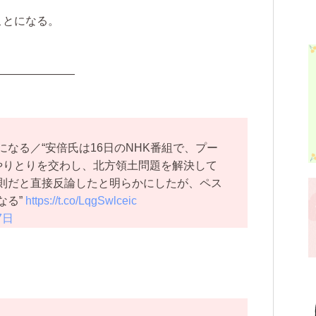
ことになる。
———————
なる／“安倍氏は16日のNHK番組で、プー
やりとりを交わし、北方領土問題を解決して
則だと直接反論したと明らかにしたが、ペス
なる”
https://t.co/LqgSwlceic
7日