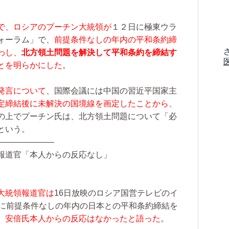
で、ロシアのプーチン大統領が
１２日に極東ウラ
ォーラム」で、
前提条件なしの年内の平和条約締
わし、
北方領土問題を解決して平和条約を締結す
とを明らかにした
。
発言について
、国際会議には中国の習近平国家主
定締結後に未解決の国境線を画定したことから、
の上でプーチン氏は、北方領土問題について「必
という。
———————
報道官「本人からの反応なし」
大統領報道官は
16日放映のロシア国営テレビのイ
日に前提条件なしの年内の日本との平和条約締結を
、
安倍氏本人からの反応はなかったと語った
。