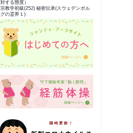
対する態度）
宗教学
初級(252) 秘密伝承(スウェデンボル
グの霊界１)