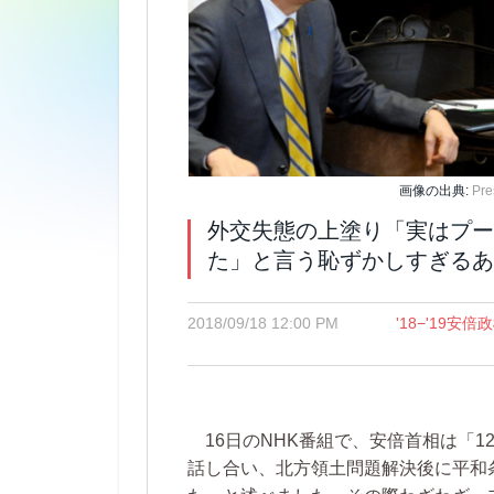
画像の出典:
Pre
外交失態の上塗り「実はプー
た」と言う恥ずかしすぎるあ
2018/09/18 12:00 PM
'18−'19安
16日のNHK番組で、安倍首相は「1
話し合い、北方領土問題解決後に平和