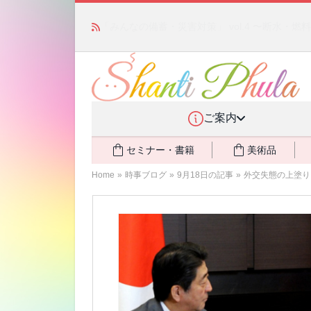
かつて愛されていた人気商品が復活！夏場に活躍す
ご案内
セミナー・書籍
美術品
Home
»
時事ブログ
»
9月18日の記事
»
外交失態の上塗り