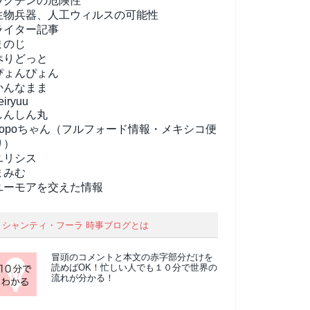
ワクチンの危険性
生物兵器、人工ウィルスの可能性
ライター記事
まのじ
ぺりどっと
ぴょんぴょん
かんなまま
eiryuu
しんしん丸
popoちゃん（フルフォード情報・メキシコ便
り）
ユリシス
まみむ
ユーモアを交えた情報
シャンティ・フーラ 時事ブログとは
冒頭のコメントと本文の
赤字部分
だけを
読めばOK！忙しい人でも１０分で世界の
流れが分かる！