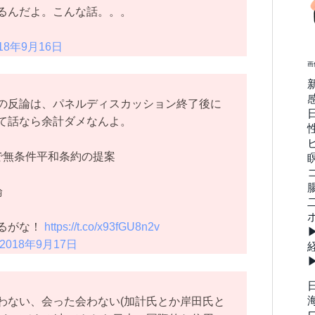
るんだよ。こんな話。。。
18年9月16日
画
の反論は、パネルディスカッション終了後に
て話なら余計ダメなんよ。
で無条件平和条約の提案
論
るがな！
https://t.co/x93fGU8n2v
2018年9月17日
わない、会った会わない(加計氏とか岸田氏と