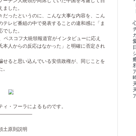
プーチン大統領が同席していた中国を考慮して日
えました。
々だったというのに、こんな大事な内容を、こん
のテレビ番組の中で発表することの違和感に「ま
応でした。
、ペスコフ大統領報道官がインタビューに応え
氏本人からの反応はなかった」と明確に否定され
騙せると思い込んでいる安倍政権が、同じことを
た。
。
ティ・フーラによるものです。
———————
領土原則説明