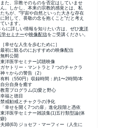
また、宗教そのものを否定はしていませ
ん。しかし、本来の宗教的感覚とは、私
たちが、“宇宙や自然といった大きな存在
に対して、畏敬の念を抱くこと”だと考え
ています。
さらに詳しい情報を知りたい方は、ぜひ
東洋
医学セミナー
や
映像配信
をご受講ください。
［幸せな人生を歩むために］
最初に観るのにおすすめの映像配信
無料公開
東洋医学セミナー試聴映像
ガヤトリー・マントラと７つのチャクラ
神々からの警告（2）
有料（550円）
収録時間：約1〜2時間/本
自分自身を癒す
教育プログラム(1)
愛と野心
幸福と徳目
禁戒勧戒とチャクラの浄化
「幸せを開く7つの扉」進化段階と憑依
東洋医学セミナー雑談集(1)
五行類型論(体
癖)
夫婦(63)
ジョセフ・マーフィー（人生に