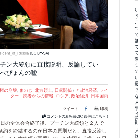
sident_of_Russia
[CC BY-SA]
チン大統領に直接説明、反論してい
べぴょんの嘘
倍政権の崩壊
,
まのじ
,
北方領土
,
日露関係
/
＊政治経済
,
ライ
ター・読者からの情報
,
ロシア
,
政治経済
,
日本国内
ツイート
Facebook
印刷
コメントのみ転載OK(
条件はこちら
)
2日の全体会合終了後、プーチン大統領と２人で
条約を締結するのが日本の原則だと、直接反論し