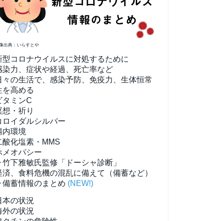
像出典：いらすとや
新型コロナウイルスに対処するために
感染力、症状や経過、死亡率など
日々の生活で、感染予防、免疫力、生体恒常
性を高める
ビタミンC
瞑想・祈り
コロイダルシルバー
腸内環境
二酸化塩素・MMS
ホメオパシー
▶竹下雅敏氏監修「ドーシャ診断」
経済、食料危機の混乱に備えて（備蓄など）
▶備蓄情報のまとめ
(NEW!)
日本の状況
海外の状況