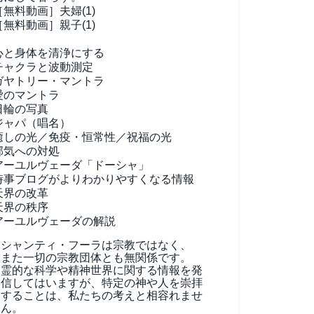
［無料動画］夫婦(1)
［無料動画］親子(1)
心と身体を清浄にする
チャクラと波動測定
ガヤトリー・マントラ
愛のマントラ
日輪の写真
ジャパ（唱名）
癒しの光／免疫・恒常性／祝福の光
邪気への対処
アーユルヴェーダ
「ドーシャ」
時事ブログがよりわかりやすくなる情報
天界の改革
天界の秩序
アーユルヴェーダの解説
シャンティ・フーラは宗教ではなく、
また一切の宗教団体とも無関係です。
霊的な科学や精神世界に関する情報を発
信してはいますが、特定の神や人を崇拝
することは、私たちの考えと相容れませ
ん。