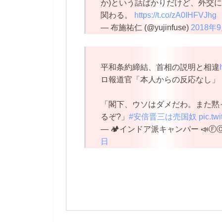
か)という話ばかりだけど、外交
関わる。
https://t.co/zA0IHFVJhg
— 布施祐仁 (@yujinfuse)
2018年
平和条約締結、首相の説明と相違
ロ報道官「本人からの反応なし」
「閣下、ウソはダメだわ。また黙っ
るぞ?」
#安倍晋三は売国奴
pic.tw
— 🏕インドア派キャンパー 📣ⒻⒸⓀⓁ
日