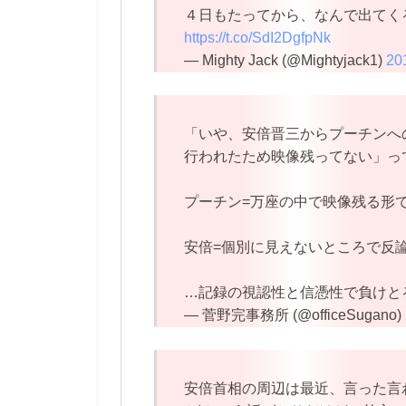
４日もたってから、なんで出てく
https://t.co/SdI2DgfpNk
— Mighty Jack (@Mightyjack1)
20
「いや、安倍晋三からプーチンへ
行われたため映像残ってない」っ
プーチン=万座の中で映像残る形
安倍=個別に見えないところで反
…記録の視認性と信憑性で負けと
— 菅野完事務所 (@officeSugano)
安倍首相の周辺は最近、言った言