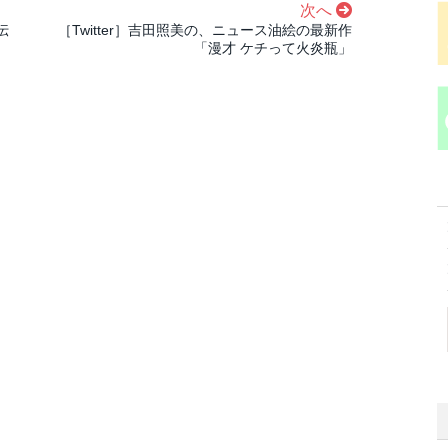
次へ
伝
［Twitter］吉田照美の、ニュース油絵の最新作
「漫才 ケチって火炎瓶」