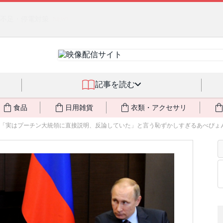
るジェルクリーム「アクアサーキュレーション」💖🏖️ 8月末までの
記事を読む
食品
日用雑貨
衣類・アクセサリ
「実はプーチン大統領に直接説明、反論していた」と言う恥ずかしすぎるあべぴょ