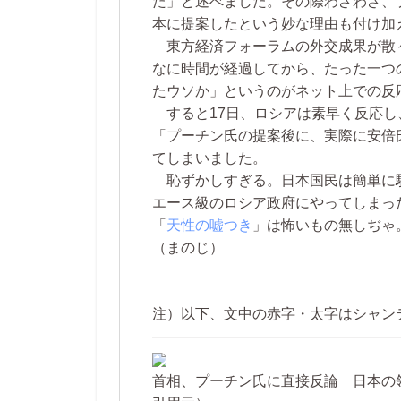
た」と述べました。その際わざわざ、
本に提案したという妙な理由も付け加
東方経済フォーラムの外交成果が散
なに時間が経過してから、たった一つ
たウソか」というのがネット上での反
すると17日、ロシアは素早く反応し
「プーチン氏の提案後に、実際に安倍
てしまいました。
恥ずかしすぎる。日本国民は簡単に
エース級のロシア政府にやってしまっ
「
天性の嘘つき
」は怖いもの無しぢゃ
（まのじ）
注）以下、文中の赤字・太字はシャン
—————————————————
首相、プーチン氏に直接反論 日本の