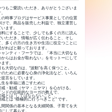
いつもご愛読いただき、ありがとうございま
す。
この時事ブログはサービス事業としての位置
づけで、商品を販売した利益で、独立運営し
ています。
無料にすることで、少しでも多くの方に読ん
でいただき、情報が広く伝わること、そし
て、
多くの方の生き方や生活に役立つことに
繋がればと願っております。
シャンティ・フーラでは、「本当に大切なも
のからはお金が取れない」をモットーにして
います。
最も大切なのは、“波動”を高く保つこと。
そのために必要な心身の浄化法など、いろん
な提言をしています。
人生を幸福に過ごすために
禁戒・勧戒（ヤマ・ニヤマ）を心がける。
インドの伝統的なヨーガの教えで、
禁戒とは “してはならないこと” 、
勧戒とは “積極的に行うべきこと” です。
人間関係の基本となる夫婦関係、子育てを大
切にして暮らす。