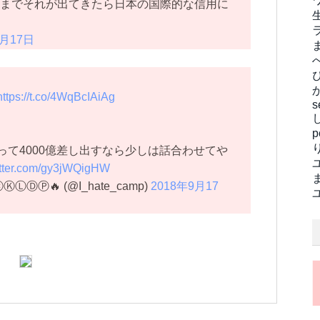
にまでそれが出てきたら日本の国際的な信用に
9月17日
https://t.co/4WqBcIAiAg
s
て4000億差し出すなら少しは話合わせてや
itter.com/gy3jWQigHW
ⒹⓅ🔥 (@I_hate_camp)
2018年9月17