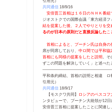
引用元）
共同通信
18/9/16
安倍晋三首相は１６日のＮＨＫ番組
ジオストクでの国際会議「東方経済フ
結を提案した後、２人でやりとりを交
るのが日本の原則だと直接反論した
こ
首相によると、プーチン氏は自身の
席が同席しており、
中ロ間では平和協
首相にも同様の提案をしたと説明
。そ
ずこの問題を解決していく」と述べた
—————————————————
平和条約締結、首相の説明と相違 ロ
引用元）
共同通信
18/9/17
【モスクワ共同】
ロシアのペスコフ
ンタビューで、プーチン大統領が12
安倍晋三首相に提案したことに関連し