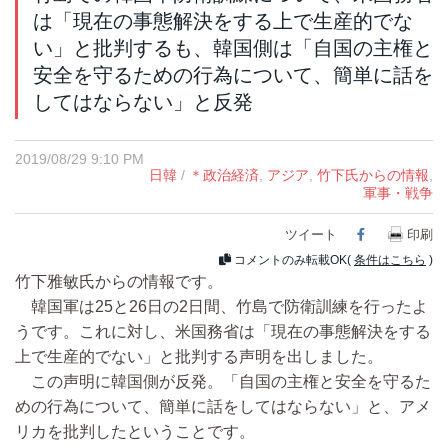
は「現在の事態解決をする上で生産的でな
い」と批判するも、韓国側は「自国の主権と
安全を守るための行為について、簡単に話を
してはならない」と反発
2019/08/29 9:10 PM
日韓
/
＊政治経済
,
アジア
,
竹下氏からの情報
,
軍事・戦争
ツイート
Facebook
印刷
コメントのみ転載OK(
条件はこちら
)
竹下雅敏氏からの情報です。
韓国軍は25と26日の2日間、竹島で防衛訓練を行ったよ
うです。これに対し、米国務省は「現在の事態解決をする
上で生産的でない」と批判する声明を出しました。
この声明に韓国側が反発。「自国の主権と安全を守るた
めの行為について、簡単に話をしてはならない」と、アメ
リカを批判したということです。