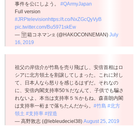
事件を公にしよう。
#QArmyJapan
Full version
#JRPtelevision
https://t.co/NxZGcQyVyB
pic.twitter.com/Bu5971skEw
— 𓉤箱コネマン𓁷 (@HAKOCONNEMAN)
July
16, 2019
祖父の岸信介が竹島を売り飛ばし、安倍首相はロ
シアに北方領土を割譲してしまった。これに対し
て、日本人なら怒りを感じるはずだ。それなの
に、安倍内閣支持率50％だなんて、子供でも騙さ
れないよ。本当は支持率５％かもね。森喜朗内閣
は支持率一桁まで落ちたんだから。
#竹島
#北方
領土
#支持率
#捏造
— 高野敦志 (@lebleudeciel38)
August 25, 2019