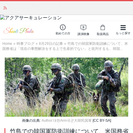
「みんなの備蓄・災害対策」 vol.4 〜断水・燃料不足・停電対策
NEW!
もっと探す
初めての方
講演映像
取扱商品
Home
»
時事ブログ
»
8月29日の記事
»
竹島での韓国軍防衛訓練について、米
国務省は「現在の事態解決をする上で生産的でない」と批判するも、韓国...
画像の出典:
Author:대한Arm국군大韓民国軍
[CC BY-SA]
竹島での韓国軍防衛訓練について、米国務省