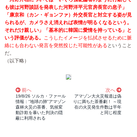
も彼は河野談話を発表した河野洋平元官房長官の息子」
「康京和（カン・ギョンファ）外交長官と対立する姿が見
られるが、カメラさえ消えれば表情が明るくなるという。
それだけ親しい」「基本的に韓国に愛情を持っている」と
いう評価がある。
こうしたイメージを払拭させるために脈
絡にも合わない発言を突然投じた可能性がある
ということ
だ。
（以下略）
前へ
次へ
19/8/26 ソルカ・ファール
アマゾン大火災報道は偽
情報：“地球の肺”アマゾン
りに満ちた茶番劇！ ～現
森林火災の茶番、気候変
在の火災発生件数は平年
動詐欺を暴いた判決の隠
と同じ程度
蔽に利用される