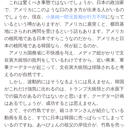
これは驚くべき事態ではないでしょうか。日本の政治家
で、アメリカにこのような口のきき方が出来る人がいるの
でしょうか。現在、
小泉純一郎元首相が行方不明
になって
いるという噂がありますが、アメリカに盾突くと、横田基
地にさらわれ拷問を受けるという話もあります。アメリカ
の植民地である日本ですらこうなのだから、アメリカと日
本の植民地である韓国なら、何が起こるのか。
アメリカ国務省に不快感を与え、メディア総がかりで文
在寅大統領の批判をしているわけですから、近い将来、軍
事クーデターが起こって、文在寅大統領は排除されると考
えるのが自然です。
しかし、波動的にはそうなるようには見えません。韓国
がこれだけ強気に出れるのは、トランプ大統領との水面下
での協力があるのではないかと思います。クーデター計画
はあるでしょうが、成功するとは思えません。
さて、その竹島ですが、箱コネマンさんが紹介している
動画を見ると、すでに日本は韓国に売っぱらってしまって
いるのですね。あべぴょんの祖父の岸信介が、竹島を売っ