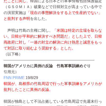
たことに関し、
韓国による日本との軍事情報包括保護協定
（ＧＳＯＭＩＡ）破棄などで日韓対立が高まっている中で
の演習実施は
「現在の事態解決をする上で生産的でない」
と批判する声明
を出した。
声明は竹島の主権に関し、
「米国は特定の立場を取らな
い。日韓が平和的に解決すべき問題だ」とした上で、日韓
両政府に対し「一連の対立の解決に向け熱意と誠意をもっ
て対話に取り組むよう奨励する」とした。
（以下略）
————————————————————————
韓国がアメリカに異例の反論 竹島軍事訓練めぐり
引用元）
FNN PRIME
19/8/29
韓国が、島根県の竹島周辺で行った軍事訓練をアメリカが
批判したことに異例の反論。
韓国が独島として不法占拠している竹島周辺で先週末行っ