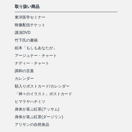
取り扱い商品
東洋医学セミナー
映像配信チケット
講演DVD
竹下氏の書籍
絵本「もしもあなたが」
アージュナー・チャート
ナディー・チャート
調和の言葉
カレンダー
額入りポストカード/カレンダー
「神々のイラスト」ポストカード
ヒマラヤハチミツ
身体が喜ぶ紅茶(アッサム)
身体が喜ぶ紅茶(ダージリン)
アリサンの自然食品