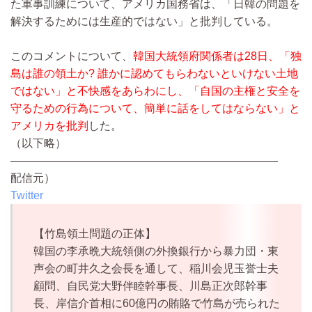
た軍事訓練について、アメリカ国務省は、「日韓の問題を
解決するためには生産的ではない」と批判している。
このコメントについて、
韓国大統領府関係者は28日、「独
島は誰の領土か? 誰かに認めてもらわないといけない土地
ではない」と不快感をあらわにし、「自国の主権と安全を
守るための行為について、簡単に話をしてはならない」と
アメリカを批判
した。
（以下略）
————————————————————————
配信元）
Twitter
【竹島領土問題の正体】
韓国の李承晩大統領側の外換銀行から暴力団・東
声会の町井久之会長を通して、稲川会児玉誉士夫
顧問、自民党大野伴睦幹事長、川島正次郎幹事
長、岸信介首相に60億円の賄賂で竹島が売られた