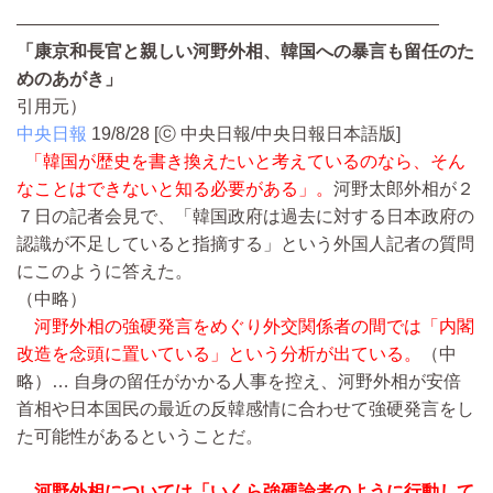
————————————————————————
「康京和長官と親しい河野外相、韓国への暴言も留任のた
めのあがき」
引用元）
中央日報
19/8/28
[ⓒ 中央日報/中央日報日本語版]
「韓国が歴史を書き換えたいと考えているのなら、そん
なことはできないと知る必要がある」。
河野太郎外相が２
７日の記者会見で、「韓国政府は過去に対する日本政府の
認識が不足していると指摘する」という外国人記者の質問
にこのように答えた。
（中略）
河野外相の強硬発言をめぐり外交関係者の間では「内閣
改造を念頭に置いている」という分析が出ている。
（中
略）…
自身の留任がかかる人事を控え、河野外相が安倍
首相や日本国民の最近の反韓感情に合わせて強硬発言をし
た可能性があるということだ。
河野外相については「いくら強硬論者のように行動して