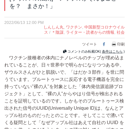
を？ まさか！」
2022/06/13 12:00 PM
しんしん丸
,
ワクチン
,
中国新型コロナウイル
ス
/
＊陰謀
,
ライター・読者からの情報
,
社会
ツイート
Facebook
印刷
コメントのみ転載OK(
条件はこちら
)
ワクチン接種者の体内にナノレベルのチップが埋め込ま
れていることが、日々世界中で明らかになりつつある中、
ザウルスさんがひと肌脱いで、「はだか３部作」を世に問
うています。ブルートゥースに反応する電子機器を完全に
持っていない"裸の人"を対象とした「体内発信源追跡プロ
ジェクト」として、"裸の人"からやはり信号が検出される
ことを証明しているのです。しかもそのブルートゥース検
出された信号のUUID(Universally Unique ID)は、なんとア
ップル社のものだったとのことです。そしてここで湧いて
くる疑問として「なぜアップル社はあえて自社の UUID を