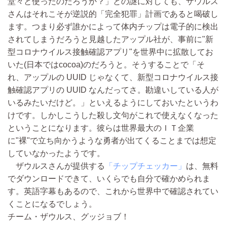
堂々と使ったのだろうか？」との謎に対しても、ザウルス
さんはそれこそが逆説的「完全犯罪」計画であると喝破し
ます。つまり必ず誰かによって体内チップは電子的に検出
されてしまうだろうと見越したアップル社が、事前に"新
型コロナウイルス接触確認アプリ"を世界中に拡散してお
いた(日本ではcocoa)のだろうと。そうすることで「そ
れ、アップルの UUID じゃなくて、新型コロナウイルス接
触確認アプリの UUID なんだってさ。勘違いしている人が
いるみたいだけど。」といえるようにしておいたというわ
けです。しかしこうした殺し文句がこれで使えなくなった
ということになります。彼らは世界最大のＩＴ企業
に"裸"で立ち向かうような勇者が出てくることまでは想定
していなかったようです。
ザウルスさんが提供する
「チップチェッカー」
は、無料
でダウンロードできて、いくらでも自分で確かめられま
す。英語字幕もあるので、これから世界中で確認されてい
くことになるでしょう。
チーム・ザウルス、グッジョブ！