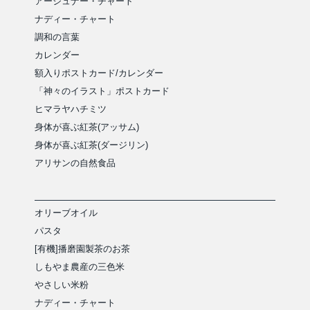
アージュナー・チャート
ナディー・チャート
調和の言葉
カレンダー
額入りポストカード/カレンダー
「神々のイラスト」ポストカード
ヒマラヤハチミツ
身体が喜ぶ紅茶(アッサム)
身体が喜ぶ紅茶(ダージリン)
アリサンの自然食品
オリーブオイル
パスタ
[有機]播磨園製茶のお茶
しもやま農産の三色米
やさしい米粉
ナディー・チャート