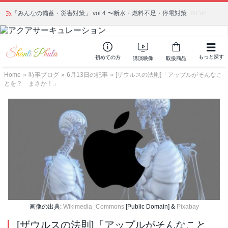
「みんなの備蓄・災害対策」 vol.4 〜断水・燃料不足・停電対策
NEW!
もっと探す
初めての方
講演映像
取扱商品
Home
»
時事ブログ
»
6月13日の記事
»
[ザウルスの法則]「アップルがそんなこ
とを？ まさか！」
画像の出典:
Wikimedia_Commons
[Public Domain] &
Pixabay
[ザウルスの法則]「アップルがそんなこと