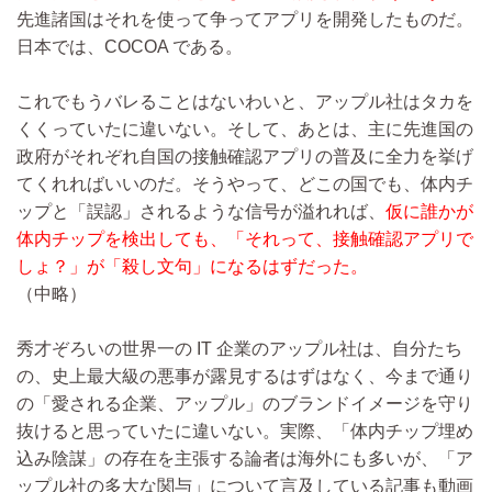
先進諸国はそれを使って争ってアプリを開発したものだ。
日本では、COCOA である。
これでもうバレることはないわいと、アップル社はタカを
くくっていたに違いない。そして、あとは、主に先進国の
政府がそれぞれ自国の接触確認アプリの普及に全力を挙げ
てくれればいいのだ。そうやって、どこの国でも、体内チ
ップと「誤認」されるような信号が溢れれば、
仮に誰かが
体内チップを検出しても、「それって、接触確認アプリで
しょ？」が「殺し文句」になるはずだった。
（中略）
秀才ぞろいの世界一の IT 企業のアップル社は、自分たち
の、史上最大級の悪事が露見するはずはなく、今まで通り
の「愛される企業、アップル」のブランドイメージを守り
抜けると思っていたに違いない。実際、「体内チップ埋め
込み陰謀」の存在を主張する論者は海外にも多いが、「ア
ップル社の多大な関与」について言及している記事も動画