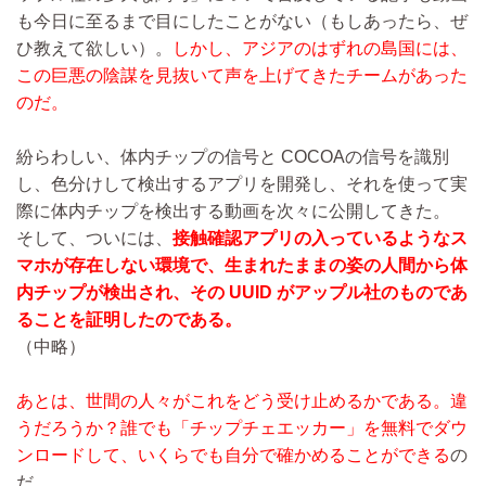
も今日に至るまで目にしたことがない（もしあったら、ぜ
ひ教えて欲しい）。
しかし、アジアのはずれの島国には、
この巨悪の陰謀を見抜いて声を上げてきたチームがあった
のだ。
紛らわしい、体内チップの信号と COCOAの信号を識別
し、色分けして検出するアプリを開発し、それを使って実
際に体内チップを検出する動画を次々に公開してきた。
そして、ついには、
接触確認アプリの入っているようなス
マホが存在しない環境で、生まれたままの姿の人間から体
内チップが検出され、その UUID がアップル社のものであ
ることを証明したのである。
（中略）
あとは、世間の人々がこれをどう受け止めるかである。違
うだろうか？誰でも「チップチェエッカー」を無料でダウ
ンロードして、いくらでも自分で確かめることができる
の
だ。