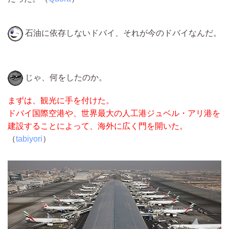
石油に依存しないドバイ、それが今のドバイなんだ。
じゃ、何をしたのか。
まずは、観光に手を付けた。
ドバイ国際空港や、世界最大の人工港ジュベル・アリ港を
建設することによって、海外に広く門を開いた。
（
tabiyori
）