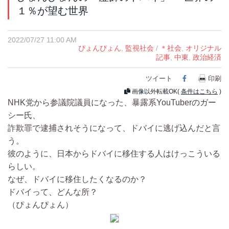
１％が望む世界
2022/07/27 11:00 AM
ぴょんぴょん
,
監視社会
/
＊社会
,
オリジナル
記事
,
中東
,
政治経済
ツイート
Facebook
印刷
画像以外転載OK(
条件はこちら
)
NHK党から参議院議員になった、暴露系YouTuberのガー
シー氏、
詐欺罪で逮捕されそうになって、ドバイに逃げ込んだと言
う。
彼のように、日本からドバイに移住する人はけっこういる
らしい。
なぜ、ドバイに移住したくなるのか？
ドバイって、どんな所？
（ぴょんぴょん）