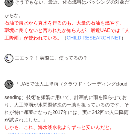
そうでもない。最近、化石燃料はバッシングの対象だ
からな。
石油で海水から真水を作るのも、大量の石油を燃やす。
環境に良くないと言われたか知らんが、最近UAEでは「人
工降雨」が使われている。
（
CHILD RESEARCH NET
）
エエッ？！ 実際に、使ってるの？！
「UAEでは人工降雨（クラウド・シーディングcloud
seeding）技術を頻繁に用いて、計画的に雨を降らせてお
り、人工降雨が水問題解決の一助を担っているのです。そ
れが特に顕著になった2017年には、実に242回の人口降雨
が試されました。」
しかも、これ、海水淡水化よりずっと安いんだと。