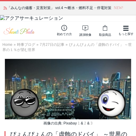
「みんなの備蓄・災害対策」 vol.4 〜断水・燃料不足・停電対策
NEW!
もっと探す
初めての方
講演映像
取扱商品
Home
»
時事ブログ
»
7月27日の記事
»
ぴょんぴょんの「虚飾のドバイ」 ～世
界の１％が望む世界
画像の出典: Pixabay
1
&
2
&
3
ぴょんぴょんの「虚飾のドバイ」 ～世界の