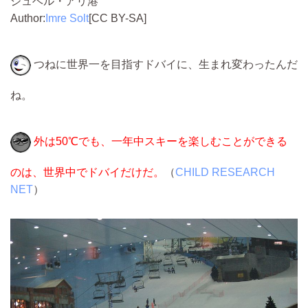
ジュベル・アリ港
Author:
Imre Solt
[CC BY-SA]
つねに世界一を目指すドバイに、生まれ変わったんだ
ね。
外は50℃でも、一年中スキーを楽しむことができる
のは、世界中でドバイだけだ。
（
CHILD RESEARCH
NET
）