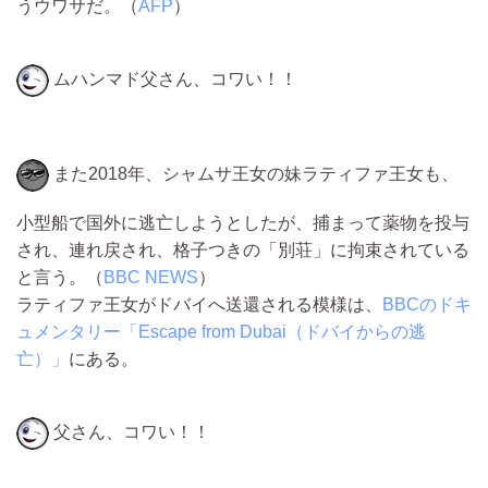
うウワサだ。（
AFP
）
ムハンマド父さん、コワい！！
また2018年、シャムサ王女の妹ラティファ王女も、
小型船で国外に逃亡しようとしたが、捕まって薬物を投与
され、連れ戻され、格子つきの「別荘」に拘束されている
と言う。（
BBC NEWS
）
ラティファ王女がドバイへ送還される模様は、
BBCのドキ
ュメンタリー「Escape from Dubai（ドバイからの逃
亡）」
にある。
父さん、コワい！！