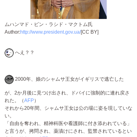
ムハンマド・ビン・ラシド・マクトム氏
Author:
http://www.president.gov.ua/
[CC BY]
へえ？？
2000年、娘のシャムサ王女がイギリスで逃亡した
が、2か月後に見つけ出され、ドバイに強制的に連れ戻さ
れた。（
AFP
）
それから20年間、シャムサ王女は公の場に姿を現していな
い。
「自由を奪われ、精神科医や看護師に付き添われている」
と言うが、拷問され、薬漬けにされ、監禁されているとい