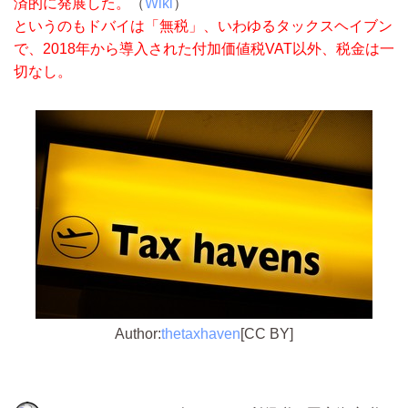
済的に発展した。
（
Wiki
）
というのもドバイは「無税」、いわゆるタックスヘイブン
で、2018年から導入された付加価値税VAT以外、税金は一
切なし。
Author:
thetaxhaven
[CC BY]