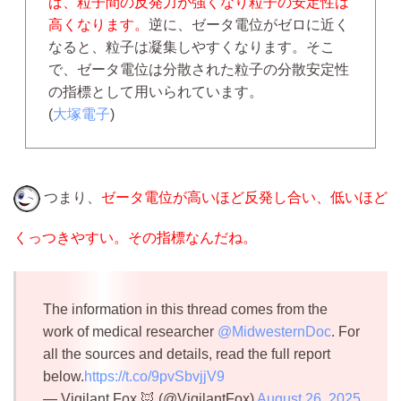
ば、粒子間の反発力が強くなり粒子の安定性は
高くなります。
逆に、ゼータ電位がゼロに近く
なると、粒子は凝集しやすくなります。そこ
で、ゼータ電位は分散された粒子の分散安定性
の指標として用いられています。
(
大塚電子
)
つまり、
ゼータ電位が高いほど反発し合い、低いほど
くっつきやすい。その指標なんだね。
The information in this thread comes from the
work of medical researcher
@MidwesternDoc
. For
all the sources and details, read the full report
below.
https://t.co/9pvSbvjjV9
— Vigilant Fox 🦊 (@VigilantFox)
August 26, 2025