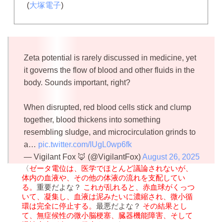
(
大塚電子
)
Zeta potential is rarely discussed in medicine, yet
it governs the flow of blood and other fluids in the
body. Sounds important, right?
When disrupted, red blood cells stick and clump
together, blood thickens into something
resembling sludge, and microcirculation grinds to
a…
pic.twitter.com/IUgL0wp6fk
— Vigilant Fox 🦊 (@VigilantFox)
August 26, 2025
〈
ゼータ電位は、医学でほとんど議論されないが、
体内の血液や、その他の体液の流れを支配してい
る。
重要だよな？
これが乱れると、赤血球がくっつ
いて、凝集し、血液は泥みたいに濃縮され、微小循
環は完全に停止する。
最悪だよな？
その結果とし
て、無症候性の微小脳梗塞、臓器機能障害、そして