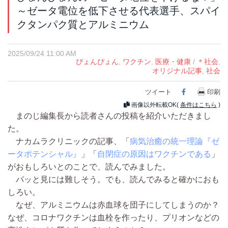
～ゼータ電位を低下させる代表選手、スパイ
クタンパク質とアルミニウム
2025/09/24 11:00 AM
ぴょんぴょん
,
ワクチン
,
医療・健康
/
＊社会
,
オリジナル記事
,
社会
ツイート
Facebook
印刷
画像以外転載OK(
条件はこちら
)
まのじ編集長から読者さんの投稿を紹介いただきまし
た。
ナカムラクリニックの記事、「
病気治癒の統一理論『ゼ
ータポテンシャル』
」「
自閉症の原因はワクチンである
」
がおもしろいとのことで、読んでみました。
パッと見には難しそう。でも、読んでみると確かにおも
しろい。
なぜ、アルミニウムは赤血球を団子にしてしまうのか？
なぜ、コロナワクチンは血栓を作ったり、プリオンなどの