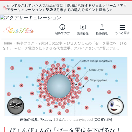
かつて愛されていた人気商品が復活！夏場に活躍するジェルクリーム「アク
アサーキュレーション」💖🏖️ 8月末までの購入でポイント還元も✨
もっと探す
初めての方
講演映像
取扱商品
Home
»
時事ブログ
»
9月24日の記事
»
ぴょんぴょんの「ゼータ電位を下げる
な！」 ～ゼータ電位を低下させる代表選手、スパイクタンパク質とアル...
画像の出典: Pixabay
1
2
&
Author:Larryisgood
[CC BY-SA]
ぴょんぴょんの「ゼータ電位を下げるな！」