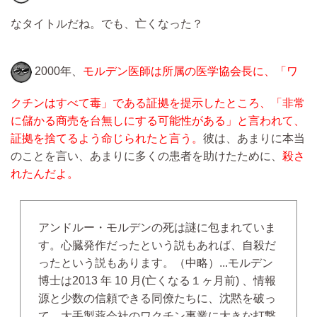
なタイトルだね。でも、亡くなった？
2000年、
モルデン医師は所属の医学協会長に、「ワ
クチンはすべて毒」である証拠を提示したところ、「非常
に儲かる商売を台無しにする可能性がある」と言われて、
証拠を捨てるよう命じられたと言う。
彼は、あまりに本当
のことを言い、あまりに多くの患者を助けたために、
殺さ
れたんだよ。
アンドルー・モルデンの死は謎に包まれていま
す。心臓発作だったという説もあれば、自殺だ
ったという説もあります。
（中略）...
モルデン
博士は2013 年 10 月(亡くなる１ヶ月前) 、情報
源と少数の信頼できる同僚たちに、沈黙を破っ
て、大手製薬会社のワクチン事業に大きな打撃