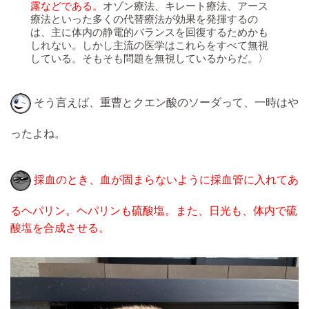
露などである。
オゾン療法、キレート療法、アース
療法といった多くの代替療法が効果を発揮するの
は、主に体内の静電的バランスを回復するためかも
しれない。しかし主流の医学はこれらをすべて無視
している。そもそも問題を無視しているからだ。〉
そう言えば、重曹とクエン酸のソーダって、一時はや
ったよね。
採血のとき、血が固まらないように採血管に入れてあ
るヘパリン。ヘパリンも硫酸塩。また、日光も、体内で硫
酸塩を合成させる。