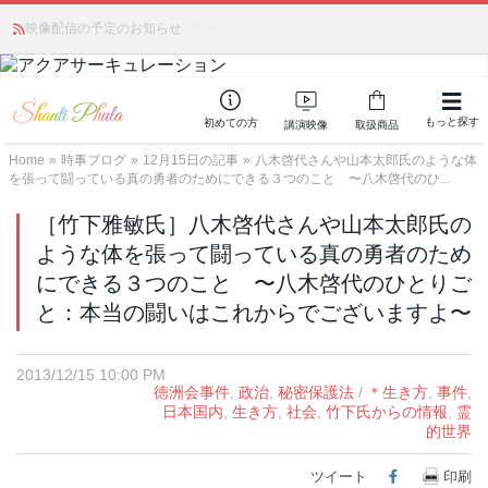
かつて愛されていた人気商品が復活！夏場に活躍するジェルクリーム「アク
映像配信の予定のお知らせ
NEW!
アサーキュレーション」💖🏖️ 8月末までの購入でポイント還元も✨
もっと探す
初めての方
講演映像
取扱商品
Home
»
時事ブログ
»
12月15日の記事
»
八木啓代さんや山本太郎氏のような体
を張って闘っている真の勇者のためにできる３つのこと 〜八木啓代のひ...
［竹下雅敏氏］八木啓代さんや山本太郎氏の
ような体を張って闘っている真の勇者のため
にできる３つのこと 〜八木啓代のひとりご
と：本当の闘いはこれからでございますよ〜
2013/12/15 10:00 PM
徳洲会事件
,
政治
,
秘密保護法
/
＊生き方
,
事件
,
日本国内
,
生き方
,
社会
,
竹下氏からの情報
,
霊
的世界
ツイート
Facebook
印刷