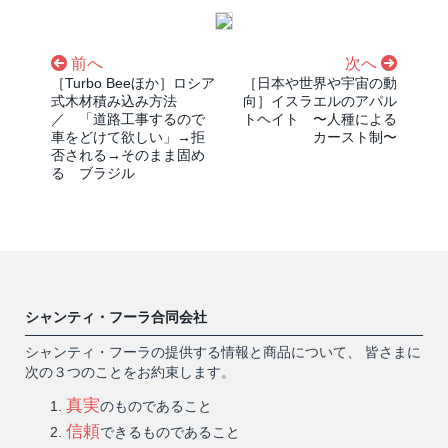
前へ
次へ
［Turbo Beeほか］ロシア
［日本や世界や宇宙の動
式木材積み込み方法
向］イスラエルのアパル
／ 「道路工事するので
トヘイト 〜人種による
車をどけて欲しい」→拒
カースト制〜
否される→そのまま固め
る ブラジル
シャンティ・フーラ合同会社
シャンティ・フーラの提供する情報と商品について、 皆さまに
次の３つのことをお約束します。
真実
のものであること
信頼
できるものであること