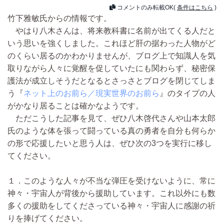
コメントのみ転載OK(
条件はこちら
)
竹下雅敏氏からの情報です。
やはり八木さんは、将来教科書に名前が出てくる人だと
いう思いを強くしました。これほど肝の据わった人物がど
のくらい居るのかわかりませんが、ブログ上で知識人を気
取りながら人々に覚醒を促していたにも関わらず、秘密保
護法が成立しそうだとなるとさっさとブログを閉じてしま
う『
ネット上のお前ら／現実世界のお前ら
』のタイプの人
がかなり居ることは確かなようです。
ただこうした記事を見て、ぜひ八木啓代さんや山本太郎
氏のような体を張って闘っている真の勇者を自分も何らか
の形で応援したいと思う人は、ぜひ次の3つを実行に移し
てください。
１．このような人々が不当な弾圧を受けないように、常に
神々・宇宙人が背後から援助しています。これ以外にも数
多くの援助をしてくださっている神々・宇宙人に感謝の祈
りを捧げてください。