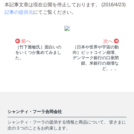
本記事文章は現在公開を停止しております。 (2016/4/23)
記事の提供元
にてご覧ください。
前へ
次へ
［竹下雅敏氏］面白いの
［日本や世界や宇宙の動
をいくつか集めてみまし
向］ビットコイン崩壊、
た。
デンマーク銀行の口座閉
鎖、米銀行の崩壊な
ど。。。
シャンティ・フーラ合同会社
シャンティ・フーラの提供する情報と商品について、 皆さまに
次の３つのことをお約束します。