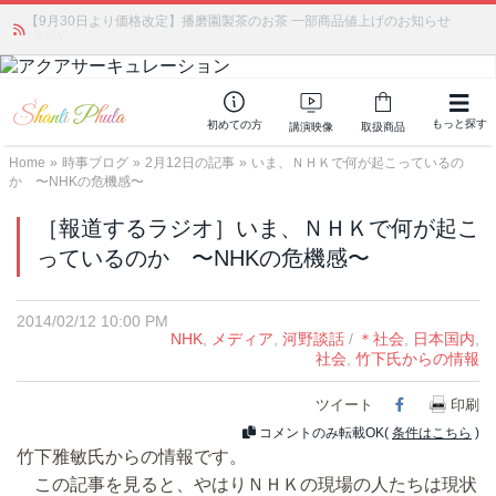
【9月30日より価格改定】播磨園製茶のお茶 一部商品値上げのお知らせ
かつて愛されていた人気商品が復活！夏場に活躍するジェルクリーム「アク
アサーキュレーション」💖🏖️ 8月末までの購入でポイント還元も✨
NEW!
もっと探す
初めての方
講演映像
取扱商品
Home
»
時事ブログ
»
2月12日の記事
»
いま、ＮＨＫで何が起こっているの
か 〜NHKの危機感〜
［報道するラジオ］いま、ＮＨＫで何が起こ
っているのか 〜NHKの危機感〜
2014/02/12 10:00 PM
NHK
,
メディア
,
河野談話
/
＊社会
,
日本国内
,
社会
,
竹下氏からの情報
ツイート
Facebook
印刷
コメントのみ転載OK(
条件はこちら
)
竹下雅敏氏からの情報です。
この記事を見ると、やはりＮＨＫの現場の人たちは現状