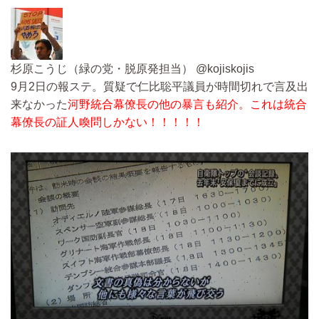
杉原こうじ（緑の党・脱原発担当） ‏@kojiskojis
9月2日の報ステ。質疑で仁比聡平議員が時間切れで言及出
来なかった
河野統合幕僚長の他の暴言も紹介。これは統合
幕僚長の証人喚問しかない！！！！！