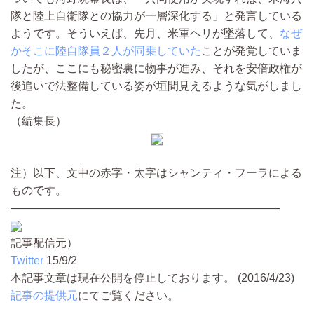
隊と陸上自衛隊との協力が一層深化する」と発言している
ようです。そういえば、先月、米軍ヘリが墜落して、
なぜ
かそこに陸自隊員２人が同乗していた
ことが発覚していま
したが、ここにも秘密裏に物事が進み、それを安倍政権が
後追いで法整備している姿が垣間見えるような気がしまし
た。
（編集長）
注）以下、文中の赤字・太字はシャンティ・フーラによる
ものです。
————————————————————————
記事配信元）
Twitter
15/9/2
本記事文章は現在公開を停止しております。 (2016/4/23)
記事の提供元
にてご覧ください。