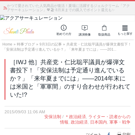
かつて愛されていた人気商品が復活！夏場に活躍するジェルクリーム「アク
アサーキュレーション」💖🏖️ 8月末までの購入でポイント還元も✨
もっと探す
初めての方
講演映像
取扱商品
Home
»
時事ブログ
»
9月3日の記事
»
共産党・仁比聡平議員が爆弾文書投下！
「安保法制は予定通り進んでいるか？」「来年夏までには」――201...
［IWJ 他］共産党・仁比聡平議員が爆弾文
書投下！「安保法制は予定通り進んでいる
か？」「来年夏までには」――2014年末に
は米国と「軍軍間」のすり合わせが行われて
いた!?
2015/09/03 11:06 AM
安保法制
/
＊政治経済
,
ライター・読者からの
情報
,
政治経済
,
日本国内
,
軍事・戦争
ツイート
Facebook
印刷