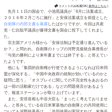
コメントのみ転載OK(
条件はこちら
)
先月１１日の国会で、小池晃議員が「8月に法案成立。
２０１６年２月ごろに施行」と安保法案成立を前提とした
自衛隊の内部文書を暴露
したばかりですが、今回は共産
党・仁比聡平議員が爆弾文書を国会に投下してくれまし
た。
宗主国アメリカ様から「安保法制は予定通り進んでいる
か？」と問われ、自衛隊のトップの河野克俊統合幕僚長が
「与党の勝利により来年夏までには終了する」と答えてい
たようです。
他にも「集団的自衛権が行使できるようになれば日米同
盟が深化する」「中国中央政府の統制が効いているのかと
疑問に思う」「オスプレイに関しての不完全性をあおるの
は一部の活動家だけである」などの問題発言があるよう
で、報道ステーションが取り上げています。
また、安倍首相も中谷大臣も「まったく考えておりませ
ん」と答弁している在日米軍基地の自衛隊との共同使用に
ついても河野統幕長は、「共同使用が実現すれば、米海兵