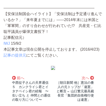
————————————————————————
【安保法制国会ハイライト】「安保法制は予定通り進んで
いるか？」「来年夏までには」――2014年末には米国と
「軍軍間」のすり合わせが行われていた!? 共産党・仁比
聡平議員が爆弾文書投下！
記事配信元）
IWJ
15/9/2
本記事文章は現在公開を停止しております。 (2016/4/23)
記事の提供元
にてご覧ください。
前へ
次へ
中西征子さんの天界通信
［朝日新聞 他］憲法の番
５ カンクライシ君とイ
人の元トップが「違憲」
タナベイシ君の続報 〜
と断言→ 山口繁元最高裁
生い立ち と 仲間との通信
長官「集団的自衛権行使
の取り方について〜
は違憲」