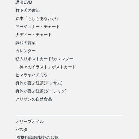
講演DVD
竹下氏の書籍
絵本「もしもあなたが」
アージュナー・チャート
ナディー・チャート
調和の言葉
カレンダー
額入りポストカード/カレンダー
「神々のイラスト」ポストカード
ヒマラヤハチミツ
身体が喜ぶ紅茶(アッサム)
身体が喜ぶ紅茶(ダージリン)
アリサンの自然食品
オリーブオイル
パスタ
[有機]播磨園製茶のお茶