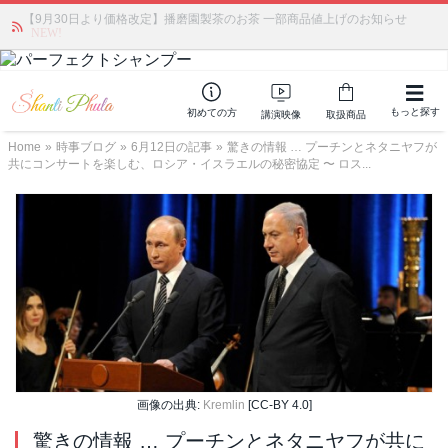
【9月30日より価格改定】播磨園製茶のお茶 一部商品値上げのお知らせ
かつて愛されていた人気商品が復活！夏場に活躍するジェルクリーム「アク
アサーキュレーション」💖🏖️ 8月末までの購入でポイント還元も✨
NEW!
もっと探す
初めての方
講演映像
取扱商品
Home
»
時事ブログ
»
6月12日の記事
»
驚きの情報 … プーチンとネタニヤフが
共にコンサートを楽しむ、ロシア・イスラエルの秘密協定 〜 ロス...
画像の出典:
Kremlin
[CC-BY 4.0]
驚きの情報 … プーチンとネタニヤフが共に