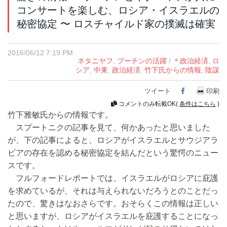
コンサートを楽しむ、ロシア・イスラエルの
秘密協定 〜 ロスチャイルド家の撲滅は確実
2016/06/12 7:19 PM
ネタニヤフ
,
プーチンの活躍
/
＊政治経済
,
ロ
シア
,
中東
,
政治経済
,
竹下氏からの情報
,
陰謀
ツイート
Facebook
印刷
コメントのみ転載OK(
条件はこちら
)
竹下雅敏氏からの情報です。
スプートニクの記事を見て、何かあったと思いました
が、下の記事によると、ロシアがイスラエルとサウジアラ
ビアの存在を認める秘密協定を結んだという驚愕のニュー
スです。
フルフォードレポートでは、イスラエルがロシアに庇護
を求めているが、それは与えられないだろうとのことだっ
たので、驚きはなおさらです。おそらくこの情報は正しい
と思いますが、ロシアがイスラエルを庇護することになっ