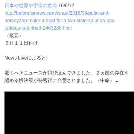
日本や世界や宇宙の動向
16/6/12
http://beforeitsnews.com/israel/2016/06/putin-and-
netanyahu-make-a-deal-for-a-two-state-solution-pax-
judaica-is-birthed-2463288.html
（概要）
６月１１日付け
News Liveによると;
驚くべきニュースが飛び込んできました。２ヵ国の存在を
認める解決策が秘密裡に合意されました。
（中略）...