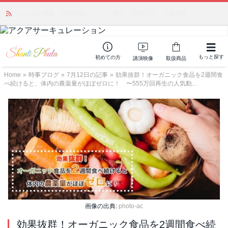
かつて愛されていた人気商品が復活！夏場に活躍するジェルクリーム「アク
アサーキュレーション」💖🏖️ 8月末までの購入でポイント還元も✨
もっと探す
初めての方
講演映像
取扱商品
Home
»
時事ブログ
»
7月12日の記事
»
効果抜群！オーガニック食品を2週間食
べ続けると、体内の農薬量がほぼゼロに！ 〜555万回再生の人気動...
画像の出典:
photo-ac
効果抜群！オーガニック食品を2週間食べ続