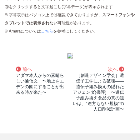
③をクリックすると文字起こし(字幕データ)が表示されます
※字幕表示はパソコン上では確認できておりますが、
スマートフォンや
タブレットでは表示されない
可能性があります。
※Amaraについては
こちら
を参考にしてください。
前へ
次へ
アダマ本人からの素晴ら
［創造デザイン学会］遺
しい通信文 〜地上をエ
伝子工学による破壊――
デンの園にすることが出
遺伝子組み換えの隠れた
来る時が来た〜
アジェンダ(書評) 〜遺伝
子組み換え食品の真の狙
いは、“途方もない規模”の
人口削減計画〜