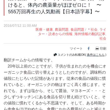
けると、体内の農薬量がほぼゼロに！ 〜
555万回再生の人気動画【日本語字幕】〜
2016/07/12 11:00 AM
医療・健康
,
農薬問題
,
食品問題
/
＊社会
,
ライ
ター・読者からの情報
,
海外情報の翻訳記事
,
社会
ツイート
Facebook
印刷
コメントのみ転載OK(
条件はこちら
)
翻訳チームからの情報です。
20年以上前のことですが、子供が生まれたのを機会にオ
ーガニック食品に切り替えようとしたのですが、調味料の
値段にたじろいだ記憶があります。従来の食品の値段に慣
れていると、オーガニックの物はすごく高く感じます。そ
れでも、まずは塩から、そして醤油、マヨネーズ・・・と
少しずつキッチンにある食品を切り替え続けていくと、そ
の値段に慣れてくるから不思議です。そして、ある時期か
ら肉食をほぼやめたら、食費にかかる費用がぐっと減りま