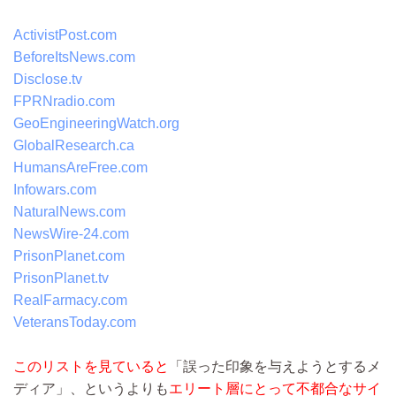
ActivistPost.com
BeforeItsNews.com
Disclose.tv
FPRNradio.com
GeoEngineeringWatch.org
GlobalResearch.ca
HumansAreFree.com
Infowars.com
NaturalNews.com
NewsWire-24.com
PrisonPlanet.com
PrisonPlanet.tv
RealFarmacy.com
VeteransToday.com
このリストを見ていると
「誤った印象を与えようとするメ
ディア」、というよりも
エリート層にとって不都合なサイ