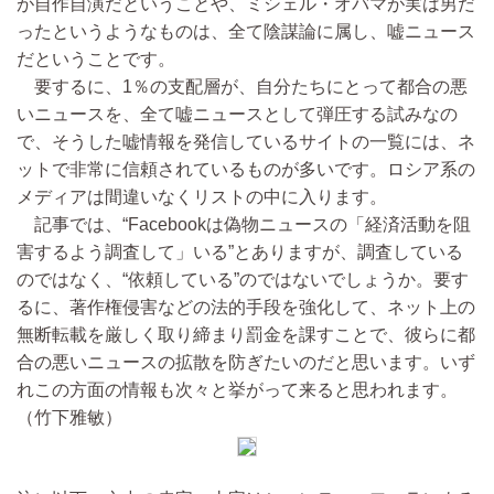
が自作自演だということや、ミシェル・オバマが実は男だ
ったというようなものは、全て陰謀論に属し、嘘ニュース
だということです。
要するに、1％の支配層が、自分たちにとって都合の悪
いニュースを、全て嘘ニュースとして弾圧する試みなの
で、そうした嘘情報を発信しているサイトの一覧には、ネ
ットで非常に信頼されているものが多いです。ロシア系の
メディアは間違いなくリストの中に入ります。
記事では、“Facebookは偽物ニュースの「経済活動を阻
害するよう調査して」いる”とありますが、調査している
のではなく、“依頼している”のではないでしょうか。要す
るに、著作権侵害などの法的手段を強化して、ネット上の
無断転載を厳しく取り締まり罰金を課すことで、彼らに都
合の悪いニュースの拡散を防ぎたいのだと思います。いず
れこの方面の情報も次々と挙がって来ると思われます。
（竹下雅敏）