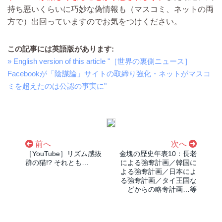
持ち悪いくらいに巧妙な偽情報も（マスコミ、ネットの両
方で）出回っていますのでお気をつけください。
この記事には英語版があります:
» English version of this article "［世界の裏側ニュース］
Facebookが「陰謀論」サイトの取締り強化・ネットがマスコ
ミを超えたのは公認の事実に"
前へ
次へ
［YouTube］リズム感抜
金塊の歴史年表10：長老
群の猫!? それとも…
による強奪計画／韓国に
よる強奪計画／日本によ
る強奪計画／タイ王国な
どからの略奪計画…等