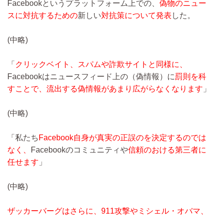
Facebookというプラットフォーム上での、
偽物のニュー
スに対抗するための
新しい
対抗策について発表
した。
(中略)
「
クリックベイト、スパムや詐欺サイトと同様に、
Facebookはニュースフィード上の（偽情報）に
罰則を科
すことで、流出する偽情報があまり広がらなくなります
」
(中略)
「私たち
Facebook自身が真実の正誤のを決定するのでは
なく、
Facebookのコミュニティや
信頼のおける第三者に
任せます
」
(中略)
ザッカーバーグはさらに、911攻撃やミシェル・オバマ、