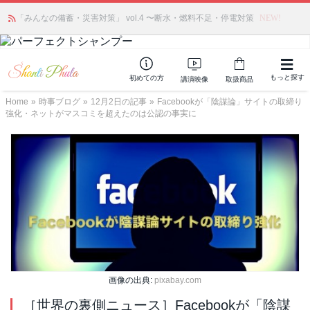
「みんなの備蓄・災害対策」 vol.4 〜断水・燃料不足・停電対策
NEW!
もっと探す
初めての方
講演映像
取扱商品
Home
»
時事ブログ
»
12月2日の記事
»
Facebookが「陰謀論」サイトの取締り
強化・ネットがマスコミを超えたのは公認の事実に
画像の出典:
pixabay.com
［世界の裏側ニュース］Facebookが「陰謀