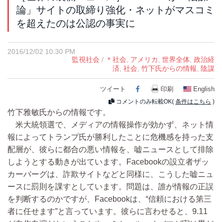
論」サイトの取締り強化・ネットがマスコミ
を超えたのは公認の事実に
2016/12/02 10:30 PM
監視社会
/
＊社会
,
アメリカ
,
世界全体
,
政治経
済
,
社会
,
竹下氏からの情報
,
陰謀
ツイート
Facebook
印刷
English
コメントのみ転載OK(
条件はこちら
)
竹下雅敏氏からの情報です。
米大統領選で、メディアの情報操作が効かず、ネット情
報によってトランプ氏が勝利したことに危機感を持った支
配層が、彼らに都合の悪い情報を、嘘ニュースとして排除
しようとする動きが出ています。Facebookの設立者ザッ
カーバーグは、詐欺サイトなどと同様に、こうした嘘ニュ
ースに罰則を課すとしています。問題は、誰が情報の正誤
を判断するのかですが、Facebookは、“信頼における第三
者に任せます”と言っています。彼らに言わせると、9.11