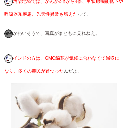
汚染地域では、がんが2倍から4倍、甲状腺機能低下や
呼吸器系疾患、先天性異常も増えた
って。
かわいそうで、写真がまともに見れねえ。
インドの方は、GMO綿花が気候に合わなくて減収に
なり、多くの農民が首つった
んだよ。