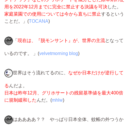
用を2022年12月までに完全に禁止する決議を可決
した。
家庭菜園での使用については今から直ちに禁止
するという
ことだ。」(
TOCANA
)
「
現在は、『脱モンサント』が、世界の主流
となって
いるのです。 」(
velvetmorning blog
)
世界はそう流れてるのに、
なぜか日本だけが逆行して
る
んだよ。
日本は昨年12月、グリホサートの残留基準値を最大400倍
に規制緩和した
んだ。(
mhlw
)
はああああ？？ やっぱり日本全体、蚊帳の外つうか