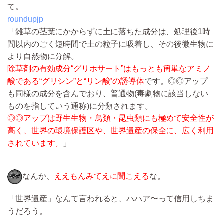
て。
roundupjp
「雑草の茎葉にかからずに土に落ちた成分は、処理後1時
間以内のごく短時間で土の粒子に吸着し、その後微生物に
より自然物に分解。
除草剤の有効成分“グリホサート”はもっとも簡単なアミノ
酸である“グリシン”と“リン酸”の誘導体
です。◎◎アップ
も同様の成分を含んでおり、普通物(毒劇物に該当しない
ものを指していう通称)に分類されます。
◎◎アップは野生生物・鳥類・昆虫類にも極めて安全性が
高く、世界の環境保護区や、世界遺産の保全に、広く利用
されています。
」
なんか、
ええもんみてえに聞こえる
な。
「世界遺産」なんて言われると、ハハア〜って信用しちま
うだろう。