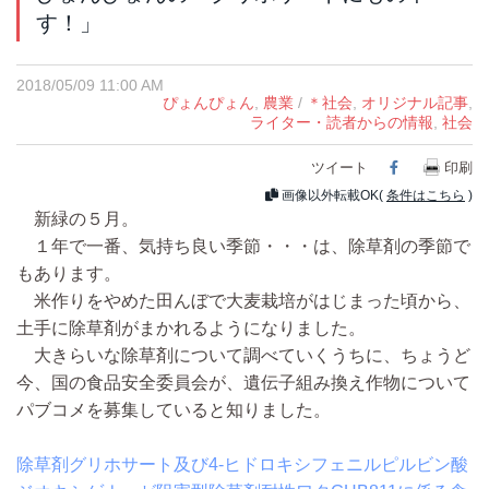
す！」
2018/05/09 11:00 AM
ぴょんぴょん
,
農業
/
＊社会
,
オリジナル記事
,
ライター・読者からの情報
,
社会
ツイート
Facebook
印刷
画像以外転載OK(
条件はこちら
)
新緑の５月。
１年で一番、気持ち良い季節・・・は、除草剤の季節で
もあります。
米作りをやめた田んぼで大麦栽培がはじまった頃から、
土手に除草剤がまかれるようになりました。
大きらいな除草剤について調べていくうちに、ちょうど
今、国の食品安全委員会が、遺伝子組み換え作物について
パブコメを募集していると知りました。
除草剤グリホサート及び4-ヒドロキシフェニルピルビン酸