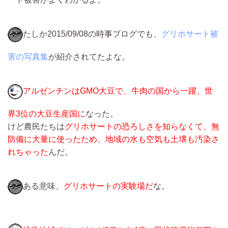
たしか2015/09/08の時事ブログでも、
グリホサート被
害の写真集
が紹介されてたよな。
アルゼンチンはGMO大豆で、牛肉の国から一躍、世
界3位の大豆生産国に
なった。
けど農民たちは
グリホサートの恐ろしさを知らなくて、無
防備に大量に使ったため、地域の水も空気も土壌も汚染さ
れちゃった
んだ。
ある意味、
グリホサートの実験場だ
な。