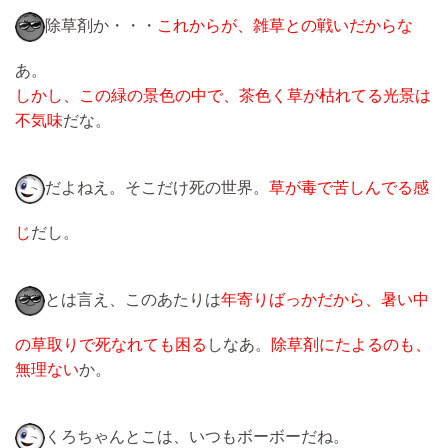
除草剤か・・・
これからが、雑草との戦いだからな
あ。
しかし、この緑の景色の中で、茶色く草が枯れてる光景は
不気味
だな。
だよねえ。そこだけ死の世界。
草が毒で苦しんでる感
じ
だし。
とは言え、このあたりは
年寄りばっかだから、暑い中
の草取りで死なれても困る
しなあ。
除草剤にたよるのも、
無理ない
か。
くろちゃんとこは、いつもボーボーだね。