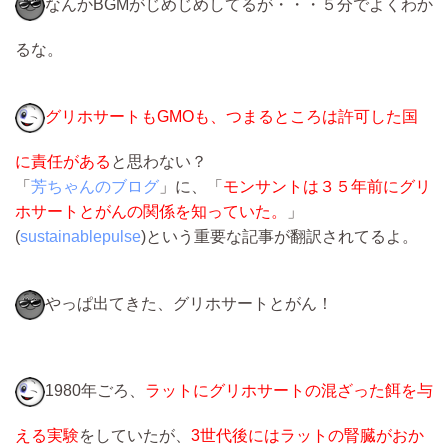
なんかBGMがじめじめしてるが・・・５分でよくわか
るな。
グリホサートもGMOも、つまるところは許可した国
に責任がある
と思わない？
「
芳ちゃんのブログ
」に、「
モンサントは３５年前にグリ
ホサートとがんの関係を知っていた。
」
(
sustainablepulse
)という重要な記事が翻訳されてるよ。
やっぱ出てきた、グリホサートとがん！
1980年ごろ、
ラットにグリホサートの混ざった餌を与
える実験
をしていたが、
3世代後にはラットの腎臓がおか