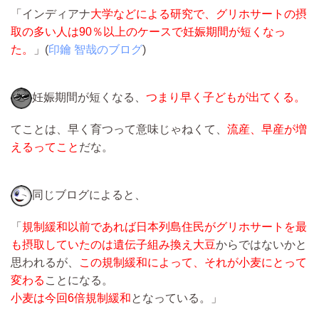
「インディアナ
大学などによる研究で、グリホサートの摂
取の多い人は90％以上のケースで妊娠期間が短くなっ
た。
」(
印鑰 智哉のブログ
)
妊娠期間が短くなる、
つまり早く子どもが出てくる。
てことは、早く育つって意味じゃねくて、
流産、早産が増
えるってこと
だな。
同じブログによると、
「
規制緩和以前であれば日本列島住民がグリホサートを最
も摂取していたのは遺伝子組み換え大豆
からではないかと
思われるが、
この規制緩和によって、それが小麦にとって
変わる
ことになる。
小麦は今回6倍規制緩和
となっている。」