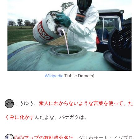
Wikipedia
[Public Domain]
こうゆう、
素人にわからないような言葉を使って、た
くみに化かす
んだよな、バケガクは。
◎◎アップの有効成分名は、
グリホサート・イソプロ