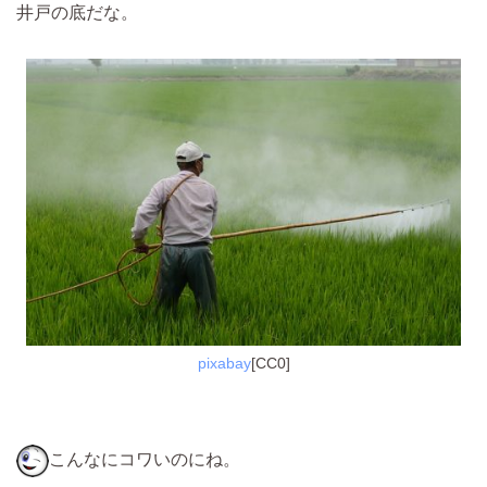
井戸の底だな。
pixabay
[CC0]
こんなにコワいのにね。