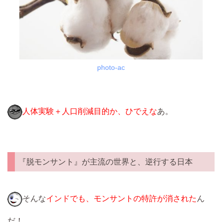
photo-ac
人体実験＋人口削減目的か、ひでえな
あ。
『脱モンサント』が主流の世界と、逆行する日本
そんな
インドでも、モンサントの特許が消された
ん
だ！