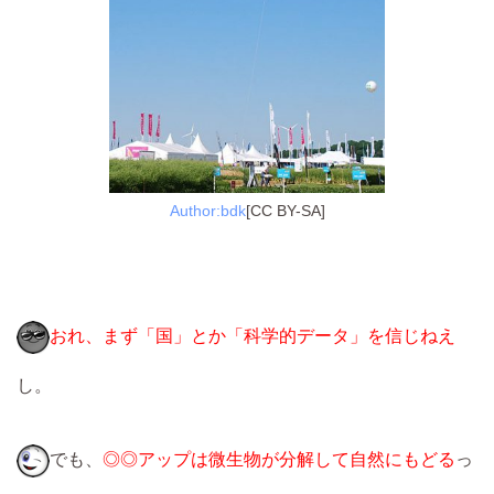
Author:bdk
[CC BY-SA]
おれ、まず「国」とか「科学的データ」を信じねえ
し。
でも、
◎◎アップは微生物が分解して自然にもどる
っ