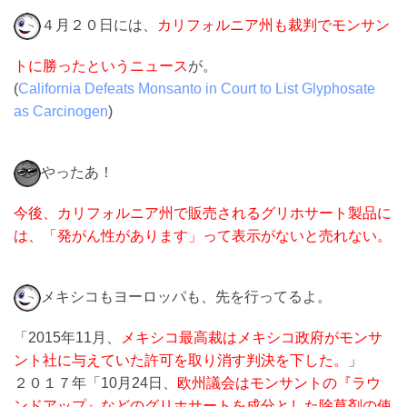
４月２０日には、
カリフォルニア州も裁判でモンサン
トに勝ったというニュース
が。
(
California Defeats Monsanto in Court to List Glyphosate
as Carcinogen
)
やったあ！
今後、カリフォルニア州で販売されるグリホサート製品に
は、「発がん性があります」って表示がないと売れない。
メキシコもヨーロッパも、先を行ってるよ。
「2015年11月、
メキシコ最高裁はメキシコ政府がモンサ
ント社に与えていた許可を取り消す判決を下した。
」
２０１７年「10月24日、
欧州議会はモンサントの『ラウ
ンドアップ』などのグリホサートを成分とした除草剤の使