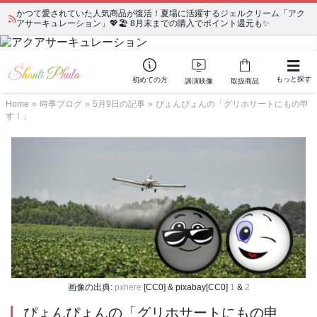
かつて愛されていた人気商品が復活！夏場に活躍するジェルクリーム「アク
アサーキュレーション」💖🏖️ 8月末までの購入でポイント還元も✨
もっと探す
初めての方
講演映像
取扱商品
Home
»
時事ブログ
»
5月9日の記事
»
ぴょんぴょんの「グリホサートにもの申
す！」
画像の出典:
pxhere
[CC0] & pixabay[CC0]
1
&
2
ぴょんぴょんの「グリホサートにもの申