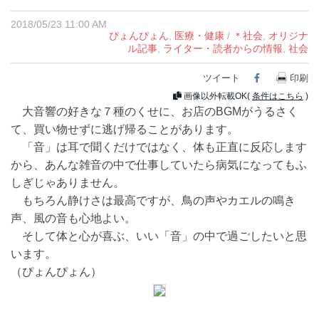
2018/05/23 11:00 AM
ぴょんぴょん
,
医療・健康
/
＊社会
,
オリジナ
ル記事
,
ライター・読者からの情報
,
社会
ツイート
Facebook
印刷
画像以外転載OK(
条件はこちら
)
大音響の好きな７種のくせに、お店のBGMがうるさく
て、買い物せずに逃げ帰ることがあります。
「音」は耳で聞くだけではなく、体も正直に反応します
から、あんな雑音の中で仕事していたら病気になってもふ
しぎじゃありません。
もちろん静けさは最高ですが、鳥の声やカエルの鳴き
声、風の音も心地よい。
そして体と心が喜ぶ、いい「音」の中で過ごしたいと思
います。
（ぴょんぴょん）