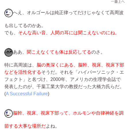
へえ、オルゴールは純正律ってだけじゃなくて高周波
も出してるのかあ。
でも、
そんな高い音、人間の耳には聞こえないのにね。
ああ、
聞こえなくても体は反応してる
のさ。
特に高周波は、
脳の奥深くにある、脳幹、視床、視床下部
などを活性化する
そうだ。それを「ハイパーソニック・エ
フェクト」と名づけ、2000年、アメリカの生理学会誌で
発表したのが、千葉工業大学の教授だった大橋力氏らだ。
(
A Successful Failure
)
脳幹、視床、視床下部って、ホルモンや自律神経を調
節する大事な場所だ
よね。