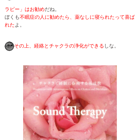
ラピー」はお勧め
だね。
ぼくも
不眠症の人に勧めたら、薬なしに寝られたって喜ば
れた
よ。
その上、経絡とチャクラの浄化ができる
しな。