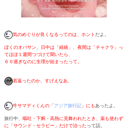
気のめぐりが良くなるってのは、ホント
だよ。
ぼくのオバサン、日中は「経絡」、夜間は「チャクラ」っ
てほぼ１週間つづけて聞いたら、
６０過ぎなのに生理が始まったって。
若返ったのか、すげえなあ、
牛サマディくんの「
アジア旅行記
」にも
あったよ。
旅行中、
嘔吐・下痢・高熱に見舞われたとき、薬も使わず
に「サウンド・セラピー」だけで治った
って話。