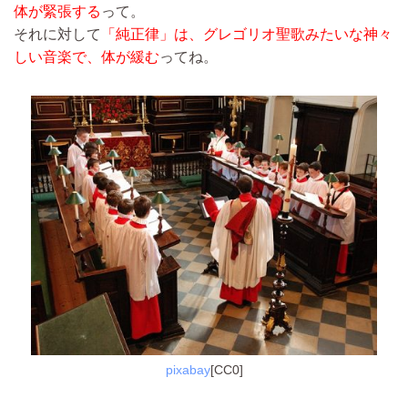
体が緊張する
って。
それに対して
「純正律」は、グレゴリオ聖歌みたいな神々
しい音楽で、体が緩む
ってね。
pixabay
[CC0]