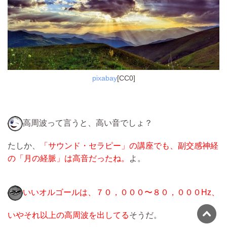
pixabay
[CC0]
高周波って言うと、高い音でしょ？
たしか、
「サウンド・セラピー」の講座でも、副交感神経
の「月の経脈」は高音だったね。
よ。
いいオルゴールは、７０，０００〜８０，０００Hz、
いやそれ以上の高周波を出してる
そうだ。