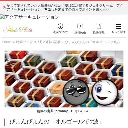
かつて愛されていた人気商品が復活！夏場に活躍するジェルクリーム「アク
アサーキュレーション」💖🏖️ 8月末までの購入でポイント還元も✨
もっと探す
初めての方
講演映像
取扱商品
Home
»
時事ブログ
»
5月23日の記事
»
ぴょんぴょんの「オルゴールでα波」
画像の出典: pixabay[CC0]
1
&
2
&
3
ぴょんぴょんの「オルゴールでα波」