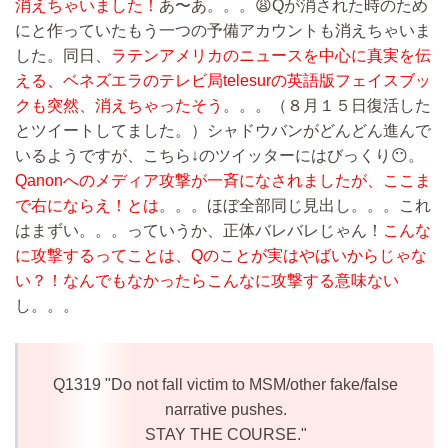
消えちゃいました！
あ〜あ。。。😩Qが消された時のため
にと作っていたもう一つの予備アカウントも消えちゃいま
した。同日、
ラテンアメリカのニュースを中心に真実を伝
える、ベネズエラのテレビ局telesurの英語版フェイスブッ
クも突然、消えちゃったそう
。。。（８月１５日復活した
とツイートしてました。）シャドウバンがどんどん進んで
いるようですが、こちら↓のツイッターにはびっくり😶。
Qanonへのメディア攻撃が一斉になされましたが、ここま
で右にならえ！とは
。。。ほぼ全部同じ見出し。。。これ
はまずい。。。っていうか、正体バレバレじゃん！
こんな
に攻撃するってことは、Qのことが実はやばいからじゃな
い？！なんでもなかったらこんなに攻撃する意味ない
し。。。
Q1319 "Do not fall victim to MSM/other fake/false
narrative pushes.
STAY THE COURSE."