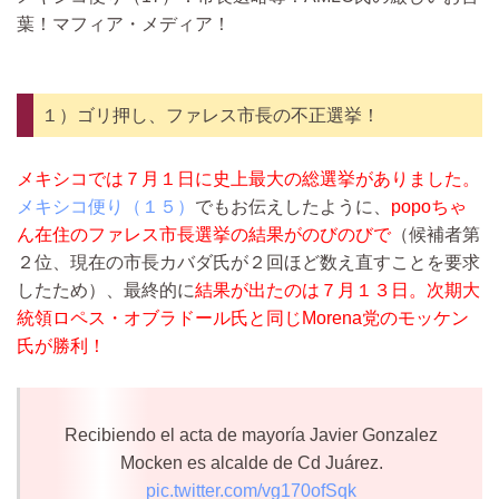
葉！マフィア・メディア！
１）ゴリ押し、ファレス市長の不正選挙！
メキシコでは７月１日に史上最大の総選挙がありました。
メキシコ便り（１５）
でもお伝えしたように、
popoちゃ
ん在住のファレス市長選挙の結果がのびのびで
（候補者第
２位、現在の市長カバダ氏が２回ほど数え直すことを要求
したため）、最終的に
結果が出たのは７月１３日。
次期大
統領ロペス・オブラドール氏と同じMorena党のモッケン
氏が勝利！
Recibiendo el acta de mayoría Javier Gonzalez
Mocken es alcalde de Cd Juárez.
pic.twitter.com/vg170ofSqk