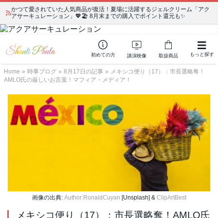
かつて愛されていた人気商品が復活！夏場に活躍するジェルクリーム「アク
アサーキュレーション」💖🏖️ 8月末までの購入でポイント還元も✨
もっと探す
初めての方
講演映像
取扱商品
Home
»
時事ブログ
»
8月17日の記事
»
メキシコ便り（17）：市長選略奪！
AMLO氏の厳しいお言葉！マフィア・メディア！
画像の出典:
Author:RonaldCuyan
[Unsplash] &
ClipArtBest
メキシコ便り（17）：市長選略奪！AMLO氏