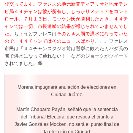
び交ってます。
ファレスの地元新聞ディアリオと地元テレ
ビ局４４チャンは彼が所有し、しっかりメディアをコント
ロール。７月１３日、モッケン氏が勝利したとき、４４チ
ャンでは一切、市長選挙の結果が報じられていませんでし
た。
ちょうどファレスは
そのとき大雨で洪水になっていた
ので、４４チャンではそのニュースばかり
。。。ファレス
市民は「４４チャンスタジオ前は選挙に敗れたカバダ氏の
涙で洪水になって通れない！」などのジョークがツイート
されてました。😄
Morena impugnará anulación de elecciones en
Ciudad Juárez.
Martín Chaparro Payán, señaló que la sentencia
del Tribunal Electoral que revoca el triunfo a
Javier González Mocken, no será el punto final de
la elección en Ciudad