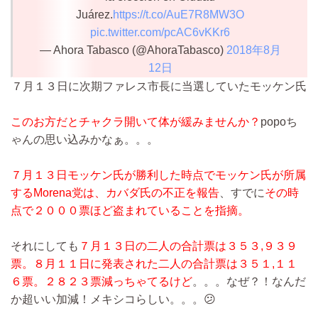
Juárez.
https://t.co/AuE7R8MW3O
pic.twitter.com/pcAC6vKKr6
— Ahora Tabasco (@AhoraTabasco)
2018年8月
12日
７月１３日に次期ファレス市長に当選していたモッケン氏
このお方だとチャクラ開いて体が緩みませんか？
popoち
ゃんの思い込みかなぁ。。。
７月１３日モッケン氏が勝利した時点でモッケン氏が所属
するMorena党は、カバダ氏の不正を報告
、すでに
その時
点で２０００票ほど盗まれていることを指摘。
それにしても
７月１３日の二人の合計票は３５３,９３９
票。８月１１日に発表された二人の合計票は３５１,１１
６票。２８２３票減っちゃてるけど
。。。なぜ？！なんだ
か超いい加減！メキシコらしい。。。😕