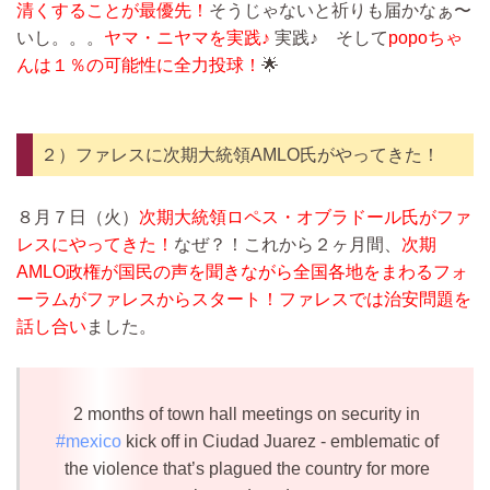
清くすることが最優先！
そうじゃないと祈りも届かなぁ〜
いし。。。
ヤマ・ニヤマを実践♪
実践♪ そして
popoちゃ
んは１％の可能性に全力投球！
🌟
２）ファレスに次期大統領AMLO氏がやってきた！
８月７日（火）
次期大統領ロペス・オブラドール氏がファ
レスにやってきた！
なぜ？！これから２ヶ月間、
次期
AMLO政権が国民の声を聞きながら全国各地をまわるフォ
ーラムがファレスからスタート！ファレスでは治安問題を
話し合い
ました。
2 months of town hall meetings on security in
#mexico
kick off in Ciudad Juarez - emblematic of
the violence that’s plagued the country for more