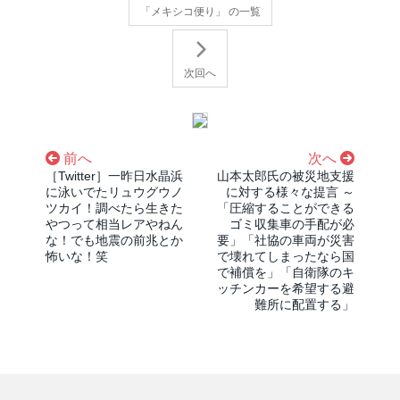
「メキシコ便り」 の一覧
次回へ
前へ
次へ
［Twitter］一昨日水晶浜
山本太郎氏の被災地支援
に泳いでたリュウグウノ
に対する様々な提言 ～
ツカイ！調べたら生きた
「圧縮することができる
やつって相当レアやねん
ゴミ収集車の手配が必
な！でも地震の前兆とか
要」「社協の車両が災害
怖いな！笑
で壊れてしまったなら国
で補償を」「自衛隊のキ
ッチンカーを希望する避
難所に配置する」