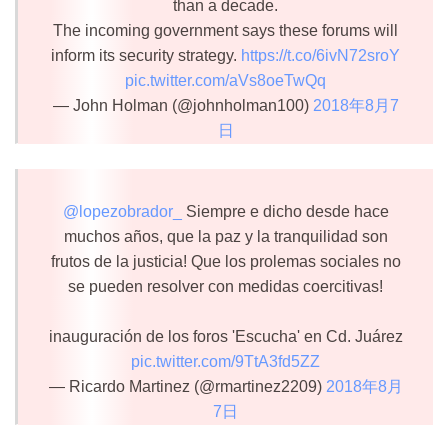
than a decade.
The incoming government says these forums will
inform its security strategy.
https://t.co/6ivN72sroY
pic.twitter.com/aVs8oeTwQq
— John Holman (@johnholman100)
2018年8月7
日
@lopezobrador_
Siempre e dicho desde hace
muchos años, que la paz y la tranquilidad son
frutos de la justicia! Que los prolemas sociales no
se pueden resolver con medidas coercitivas!
inauguración de los foros 'Escucha' en Cd. Juárez
pic.twitter.com/9TtA3fd5ZZ
— Ricardo Martinez (@rmartinez2209)
2018年8月
7日