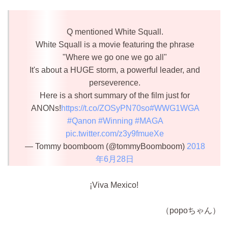
Q mentioned White Squall.
White Squall is a movie featuring the phrase
"Where we go one we go all"
It's about a HUGE storm, a powerful leader, and
perseverence.
Here is a short summary of the film just for
ANONs!
https://t.co/ZOSyPN70so
#WWG1WGA
#Qanon
#Winning
#MAGA
pic.twitter.com/z3y9fmueXe
— Tommy boomboom (@tommyBoomboom)
2018
年6月28日
¡Viva Mexico!
（popoちゃん）