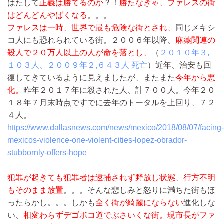
はたして
正義は勝てるのか
？！
勝たなきゃ、ファレスの街
はどんどんやばくなる
。。。
ファレスは一時、世界で最も危険な街とされ、
同じメキシ
コ人にも恐れられている街。２００６年以降、
麻薬関連の
殺人で２０万人以上の人が命を落とし、
（
２０１０年３,
１０３人、２００９年２,６４３人 死亡
）近年、治安も回
復してきているように見えましたが、またまた
今年から悪
化。
昨年２０１７年に殺された人、計７００人。今年２０
１８年７月末時点ですでに去年のトータルを上回り、７２
４人。
https://www.dallasnews.com/news/mexico/2018/08/07/facing-
mexicos-violence-one-violent-cities-lopez-obrador-
stubbornly-offers-hope
犯罪が起きても犯罪者は逮捕されず野放し状態、行方不明
もそのまま放置
。。。そんな悲しみと怒りに満ちた街もほ
ったらかし。。。しかも
全く街が綺麗にならない
進化しな
い、
相変わらずデゴボコ道でぶさいくな街。
現市長がファ