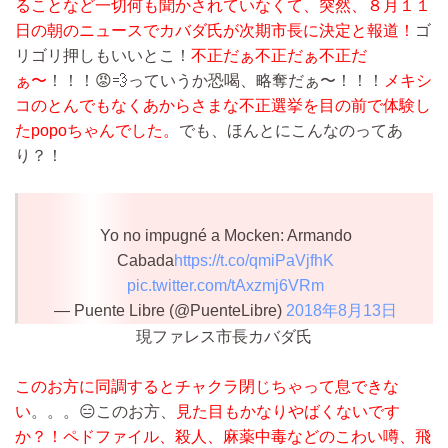
ることなど一切何も聞かされていなくて、突然、８月１１
日の朝のニュースでカバダ氏が次期市長に決定と報道！
ゴ
リゴリ押しもいいとこ！
不正だぁ不正だぁ不正だ
ぁ〜
！！！😡💨っていうか恐喝、略奪だぁ〜！！！
メキシ
コのとんでもなくあからさまな不正選挙を目の前で体験し
たpopoちゃんでした。
でも、ほんとにこんなのってあ
り？！
Yo no impugné a Mocken: Armando
Cabada
https://t.co/qmiPaVjfhK
pic.twitter.com/tAxzmj6VRm
— Puente Libre (@PuenteLibre)
2018年8月13日
現ファレス市長カバダ氏
このお方に同調するとチャクラ閉じちゃって息できな
い
。。。😑このお方、
見た目もかなりやばくないです
か？！
ペドファイル、殺人、麻薬中毒などのこわい噂、飛