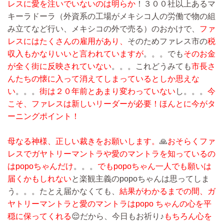
レスに愛を注いでいないのは明らか
！３００社以上あるマ
キーラドーラ（外資系の工場がメキシコ人の労働で物の組
み立てなど行い、メキシコの外で売る）のおかけで、
ファ
レスにはたくさんの雇用があり、
そのためファレス市の
税
収入もかなりいいと言われていますが
。。。でも
そのお金
が全く街に反映されていない
。。。これどうみても
市長さ
んたちの懐に入って消えてしまっているとしか思えな
い
。。。
街は２０年前とあまり変わっていない
し。。。
今
こそ、ファレスは新しいリーダーが必要！ほんとに今がタ
ーニングポイント！
母なる神様、正しい裁きをお願いします。
🙏
おそらくファ
レスでガヤトリーマントラや愛のマントラを知っているの
はpopoちゃんだけ
。。。
でもpopoちゃん一人でも願いは
届くかもしれない
と楽観主義のpopoちゃんは思ってしま
う。。。たとえ届かなくても、
結果がわかるまでの間、ガ
ヤトリーマントラと愛のマントラはpopo ちゃんの心を平
穏に保ってくれる
😌だから、今日もお祈り♪
もちろん心を