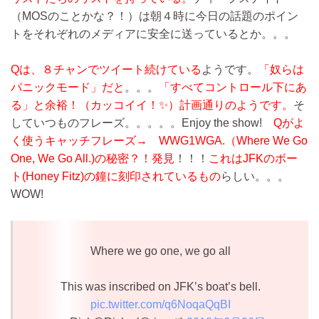
（MOSのことかな？！）は朝４時に今日の話題のポイン
トをそれぞれのメディアに安全に送っているとか。。。
Qは、８チャンでツイート続けている
ようです。
「奴らは
パニックモード」だと
。。。
「すべてコントロール下にあ
る」と余裕！（カッコイイ！✨）計画通りのようです。
そ
していつものフレーズ。。。。。Enjoy the show!
Qがよ
く使うキャッチフレーズ→ WWG1WGA.（Where We Go
One, We Go All.)の秘密？！発見
！！！
これはJFKのボー
ト(Honey Fitz)の鐘に刻印されているもの
らしい。。。
WOW!
Where we go one, we go all
This was inscribed on JFK’s boat’s bell.
pic.twitter.com/q6NoqaQqBI