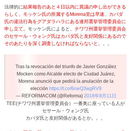
法律的に
結果報告のあと４日以内に異議の申し出ができる
らしく、モッケン氏の所属するMorena党は早速、カバダ
氏の違法行為をグアダラハラにある連邦選挙管理委員会に
申し立て。
モッケン氏によると、
チワワ州選挙管理委員会
のセサール・ウォング氏はカバダ氏と友好関係にあるので
そのあたりを深く調査しなければならないと
。。。
Tras la revocación del triunfo de Javier González
Mocken como Alcalde electo de Ciudad Juárez,
Morena anunció que pedirá la anulación de la
elección
https://t.co/6nwQ3wgRV9
— REFORMACOM (@Reforma)
2018年8月11日
TEE(チワワ州選挙管理委員会）一番奥に座っている人が
セサール・ウォング氏
カバダ氏と友好関係があるとか。。。