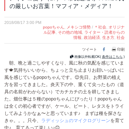
の厳しいお言葉！マフィア・メディア！
2018/08/17 3:00 PM
popoちゃん
,
メキシコ情勢
/
＊社会
,
オリジナ
ル記事
,
その他の地域
,
ライター・読者からの
情報
,
政治経済
,
生き方
,
社会
ツイート
Facebook
印刷
画像以外転載OK(
条件はこちら
)
朝、晩と過ごしやすくなり、風に秋の気配を感じていま
す🍁気持ちいいから、ちょっと立ち止まりお顔いっぱいに
風を感じているpopoちゃんです。😌先日、お野菜の植え
方を習ってきました。炎天下の中、重くて尖ったもの（道
具の名前がわからない）でカチカチの土を耕してきまし
た。畑仕事は５種のpopoちゃんにぴったり！popoちゃん
は全くの初心者ですが、ケール、ビート、レタスをトライ
してみようかなぁ〜と思っています♪ まずは種を探さな
きゃ。。。只今、
ラディッシュのマイクログリーン
を育て
中♪ 育てるって楽しい♪😊