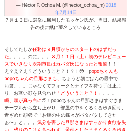
— Héctor F. Ochoa M. (@hector_ochoa_m)
2018
年7月14日
７月１３日に選挙に勝利したモッケン氏が、当日、結果報
告の後に紙に著名しているところ
そしてたしか
任務は９月頃からのスタートのはずだっ
た
。。。。のに。。。
８月１１日（土）朝のテレビニュー
スでいきなり次期市長はカバダ氏になったと報道
！！！
え？え？え？どういうこと？！？！😳 p
opoちゃんも
popoちゃんの旦那さまも、
ちょうど朝ごはんの最中で、
お箸。。。じゃなくてフォークとナイフを持つ手は止ま
り、お互い顔を見合わせ
「どういうこと？！」
。。。
一
瞬、頭が真っ白に
💭！popoちゃんの旦那さまはすぐさま
テーブルから立ち上がり、部屋の中をくるくる歩き回り、
青ざめた顔😨で「お腹の中の蝶々がバタバタしてきた
ぁ〜」と。。。
気分を害した旦那さまはすっかり食欲を失
い、残りのごはん食べれず、呆然としたままくるくる歩き