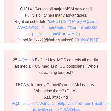
Q1814 "[Across all major MSM networks]
Full visibility has many advantages.
Right on schedule."
@POTUS
#QArmy
#QAnon
#WWG1WGA
#PatriotsUnited
#ControlledMSM
pic.twitter.com/jRaruwlHRg
— [intheMatrixxx] (@intheMatrixxx)
2018年8月9日
25.
#QAnon
Ex 1.1: How MOS controls all media,
(alt media + US media) & (US politicians). Who's
screaming loudest?
TEGNA, formerly Gannett's out of McLean, Va.
What else there? (C_IA).
ALL attacking
#Q
.
https://t.co/EWJnJuCjrp
https://t.co/pSuuuo1mxd
https
pic.twitter.com/kGISAiQ4aw