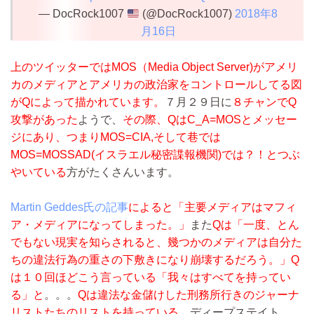
— DocRock1007
(@DocRock1007)
2018年8
月16日
上のツイッターではMOS（Media Object Server)がアメリ
カのメディアとアメリカの政治家をコントロールしてる図
がQによって描かれています。
７月２９日に
８チャンでQ
攻撃があった
ようで、
その際、QはC_A=MOSとメッセー
ジにあり、つまりMOS=CIA,そして巷では
MOS=MOSSAD(イスラエル秘密諜報機関)では？！とつぶ
やいている
方がたくさんいます。
Martin Geddes氏の記事
によると「主要メディアはマフィ
ア・メディアになってしまった。」
また
Qは「一度、とん
でもない現実を知らされると、幾つかのメディアは自分た
ちの違法行為の重さの下敷きになり崩壊するだろう。」Q
は１０回ほどこう言っている「我々はすべてを持ってい
る」と
。。。
Qは違法な金儲けした刑務所行きのジャーナ
リストたちのリストを持っている。
ディープステイト