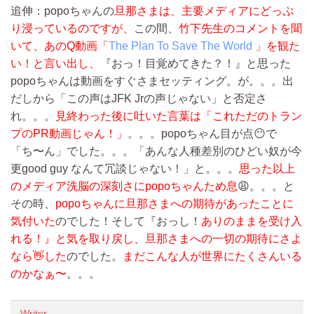
追伸：popoちゃんの
旦那さまは、主要メディアにどっぷ
り浸っているのですが、
この間、
竹下先生のコメントを聞
いて、あのQ動画「
The Plan To Save The World
」を観た
い！と言い出し、
『おっ！目覚めてきた？！』と思った
popoちゃんは動画をすぐさまセッティング。が。。。出
だしから「この声はJFK Jrの声じゃない」と否定さ
れ。。。
見終わった後に吐いた言葉は「これただのトラン
プのPR動画じゃん！」
。。。popoちゃん目が点😶で
「ち〜ん」でした。。。「あんな人種差別のひどい奴が今
更good guy なんて冗談じゃない！」と。。。
思った以上
のメディア洗脳の深刻さにpopoちゃんため息
😩。。。と
その時、
popoちゃんに旦那さまへの期待があったことに
気付いた
のでした！そして『おっし！
ありのままを受け入
れる！』と気を取り戻し、旦那さまへの一切の期待にさよ
なら👋した
のでした。
まだこんな人が世界にたくさんいる
のかなぁ〜
。。。
Writer