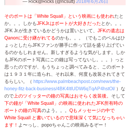
— Rick@Ricks (@ricsutt)
2018年6月26日
そのボートは「White Squall」という映画にも使われ
たと
か。。。しかも
JFKJr.はボートが大好きだった
とか。。。
JFK Jr.が生きているかどうかは置いといて、
JFKの遺志は
Qanonに受け継がれてる
のかも。。。（でもこのベルはひ
ょっとしたらJFKファンが勝手に作って話を盛り上げてい
るのかもしれません。新しすぎるような気がします。しか
もJFKのボート写真にこの鐘は写ってないし。。。）っと
思ったのですが、もうちょっと調べてみると、このボート
は１９３１年に造られ、それ以来、何度も改装されてきて
るらしい。（
https://www.palmbeachpost.com/news/the-
honey-fitz-back-business/4BK4ltlUDW6qTqAP4hstOI/
）な
ので
上のツイッターの鐘の写真はおそらく改装後。
そして
下の鐘が「White Squall」の映画に使われたJFK所有時の
ボートの鐘の写真
のよう。。。
Qもメッセージの中で
White Squall と書いているので意味深くて気になっちゃい
ます！
よ〜っし、popoちゃんこの映画みるぞー！