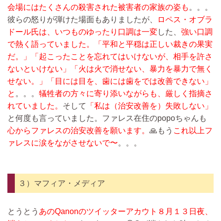
会場にはたくさんの殺害された被害者の家族の姿も
。。。
彼らの怒りが弾けた場面もありましたが、
ロペス・オブラ
ドール氏は、いつものゆったり口調は一変
した、
強い口調
で熱く語っていました。
「平和と平穏は正しい裁きの果実
だ。」「起こったことを忘れてはいけないが、相手を許さ
ないといけない」「火は火で消せない、暴力を暴力で無く
せない。」「目には目を、歯には歯をでは改善できない」
と
。。。
犠牲者の方々に寄り添いながらも、厳しく指摘さ
れていました。
そして
「私は（治安改善を）失敗しない」
と何度も言っていました。ファレス在住のpopoちゃんも
心からファレスの治安改善を願います。
🙏もう
これ以上フ
ァレスに涙をながさせないで〜
。。。
３）マフィア・メディア
とうとう
あのQanonのツイッターアカウト８月１３日夜、