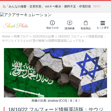
「みんなの備蓄・災害対策」 vol.4 〜断水・燃料不足・停電対策
NEW!
もっと探す
初めての方
講演映像
取扱商品
Home
»
時事ブログ
»
10月29日の記事
»
18/10/22 フルフォード情報英語版：
サウジとイスラエルの“悪の枢軸”が国際同盟諸国によって引き...
画像の出典: pixabay [CC0]
1
&
2
&
3
18/10/22 フルフォード情報英語版：サウジ