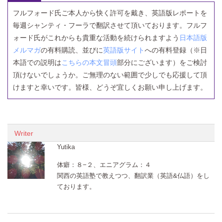
フルフォード氏ご本人から快く許可を戴き、英語版レポートを
毎週シャンティ・フーラで翻訳させて頂いております。フルフ
ォード氏がこれからも貴重な活動を続けられますよう
日本語版
メルマガ
の有料購読、並びに
英語版サイト
への有料登録（※日
本語での説明は
こちらの本文冒頭
部分にございます）をご検討
頂けないでしょうか。ご無理のない範囲で少しでも応援して頂
けますと幸いです。皆様、どうぞ宜しくお願い申し上げます。
Writer
Yutika
体癖：８−２、エニアグラム：４
関西の英語塾で教えつつ、翻訳業（英語&仏語）をし
ております。