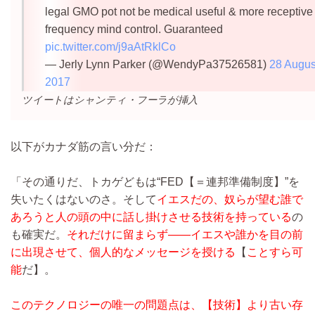
legal GMO pot not be medical useful & more receptive 
frequency mind control. Guaranteed
pic.twitter.com/j9aAtRklCo
— Jerly Lynn Parker (@WendyPa37526581)
28 Augus
2017
ツイートはシャンティ・フーラが挿入
以下がカナダ筋の言い分だ：
「その通りだ、トカゲどもは“FED【＝連邦準備制度】”を
失いたくはないのさ。そして
イエスだの、奴らが望む誰で
あろうと人の頭の中に話し掛けさせる技術を持っている
の
も確実だ。
それだけに留まらず――イエスや誰かを目の前
に出現させて、個人的なメッセージを授ける
【
ことすら可
能
だ】。
このテクノロジーの唯一の問題点は、【技術】より古い存