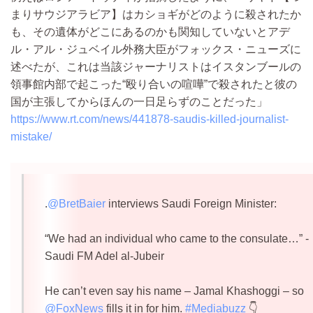
まりサウジアラビア】はカショギがどのように殺されたか
も、その遺体がどこにあるのかも関知していないとアデ
ル・アル・ジュベイル外務大臣がフォックス・ニューズに
述べたが、これは当該ジャーナリストはイスタンブールの
領事館内部で起こった“殴り合いの喧嘩”で殺されたと彼の
国が主張してからほんの一日足らずのことだった」
https://www.rt.com/news/441878-saudis-killed-journalist-
mistake/
.
@BretBaier
interviews Saudi Foreign Minister:
“We had an individual who came to the consulate…” -
Saudi FM Adel al-Jubeir
He can’t even say his name – Jamal Khashoggi – so
@FoxNews
fills it in for him.
#Mediabuzz
👇