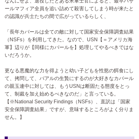
なんにせよ、退役したとある米軍士官によると、最早ハザ
ールマフィア全員を追い詰めて殺害してしまう時が来たと
の認識が兵士たちの間で広がっているらしく、
「長年カバールは全ての敵に対して国家安全保障調査結果
（NSFs）を利用してきた。なので、USN【＝アメリカ海
軍】辺りが【同様にカバールを】処理してやるべきではな
いだろうか。
更なる悪魔的な力を得ようと幼い子どもを性慾の餌食にし
て、拷問して、バアルの生贄にするのが大好きなカバール
の親玉連中に対しては、もうUSNは断固たる態度をとっ
て、制裁を加え始めるべきなのだ」と言っている。
【※National Security Findings（NSFs）、直訳は「国家
安全保障調査結果」ですが、意味するところがよく分りま
せん。】