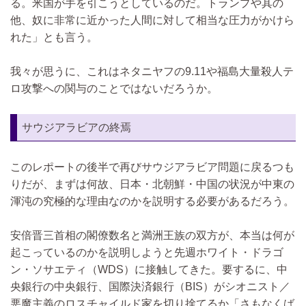
る。米国が手を引こうとしているのだ。トランプや其の
他、奴に非常に近かった人間に対して相当な圧力がかけら
れた」とも言う。
我々が思うに、これはネタニヤフの9.11や福島大量殺人テ
ロ攻撃への関与のことではないだろうか。
サウジアラビアの終焉
このレポートの後半で再びサウジアラビア問題に戻るつも
りだが、まずは何故、日本・北朝鮮・中国の状況が中東の
渾沌の究極的な理由なのかを説明する必要があるだろう。
安倍晋三首相の閣僚数名と満洲王族の双方が、本当は何が
起こっているのかを説明しようと先週ホワイト・ドラゴ
ン・ソサエティ（WDS）に接触してきた。要するに、中
央銀行の中央銀行、国際決済銀行（BIS）がシオニスト／
悪魔主義のロスチャイルド家を切り捨てるか「さもなくば