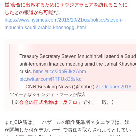
援”会合に出席するためにサウジアラビアを訪れることに
したとの報道から可能
だ。
https://www.nytimes.com/2018/10/21/us/politics/steven-
mnuchin-saudi-arabia-khashoggi.html
Treasury Secretary Steven Mnuchin will attend a Saud
anti-terrorism finance meeting amid the Jamal Khasho
crisis.
https://t.co/3dpRJkXAhm
pic.twitter.com/RTFUxG5sKq
— CNN Breaking News (@cnnbrk)
21 October 2018
ツイートはシャンティ・フーラが挿入
【※
会合の正式名称は「反テロ」
です、一応。】
またCIA筋は、「ハザールの戦争犯罪者ネタニヤフは、奴
が関与した何かデカい一件で責任を取らされようとしてい