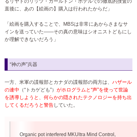
るリヤドのリッツ・カールトン・ホテルでの徹底的捜査の
直後に、あの【絵画の】購入は行われたからだ」
「絵画を購入することで、MBSは非常にあからさまなサ
インを送っていた――その真の意味はシオニストどもにし
か理解できないだろう」
“神の声”兵器
一方、米軍の諜報部とカナダの諜報部の両方は、
ハザール
の連中
（“トカゲども”）
がホログラムと“声”を使って世論
を誘導しようと、何らかの隠されたテクノロジーを持ち出
してくるだろうと警告
していた。
Organic pot interfered MKUltra Mind Control,