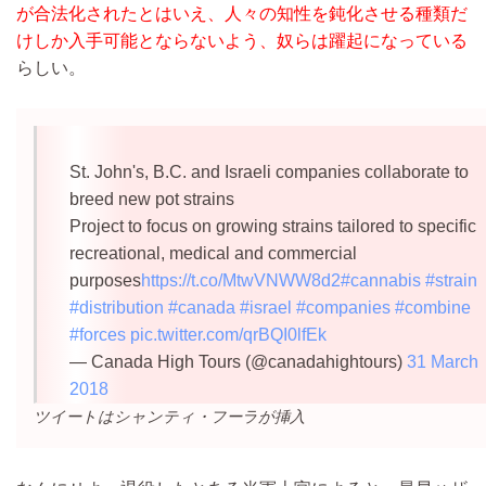
が合法化されたとはいえ、人々の知性を鈍化させる種類だ
けしか入手可能とならないよう、奴らは躍起になっている
らしい。
St. John's, B.C. and Israeli companies collaborate to
breed new pot strains
Project to focus on growing strains tailored to specific
recreational, medical and commercial
purposes
https://t.co/MtwVNWW8d2
#cannabis
#strain
#distribution
#canada
#israel
#companies
#combine
#forces
pic.twitter.com/qrBQI0lfEk
— Canada High Tours (@canadahightours)
31 March
2018
ツイートはシャンティ・フーラが挿入