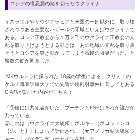
ロシアの堪忍袋の緒を切ったウクライナ
イスラエルやサウジアラビアと米国の一部以外に、取り壊
されつつある主要なハザールの牙城といえばウクライナで
ある。ロシア正教会から１万２千のウクライナ正教会の支
配を取り上げようとする動きは、あの地域の支配を取り戻
そうとロシアを突き動かしてしまう我慢の限界だった、と
複数の筋が同意した。
“MKウルトラに操られた”18歳の学生による、クリミアの
ケルチ職業訓練大学での先週の銃乱射事件に関してとある
CIA筋が語った内容がこちら：
「①彼には共犯者がいた。プーチンとFSBはそれが誰だか
判っている。
②これは［ウクライナ大統領］ポルキー（ポロシェンコ
【のこと】）によって計画され、［元アメリカ副大統領ジ
ョー・］バイデンがゴーサインを出した。