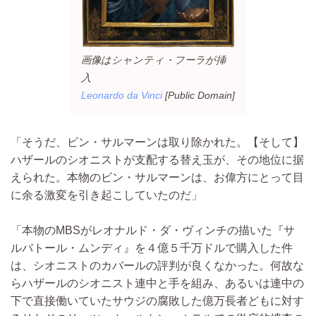
画像はシャンティ・フーラが挿
入
Leonardo da Vinci
[Public Domain]
「そうだ、ビン・サルマーンは取り除かれた。【そして】
ハザールのシオニストが支配する替え玉が、その地位に据
えられた。本物のビン・サルマーンは、お偉方にとって目
に余る激変を引き起こしていたのだ」
「本物のMBSがレオナルド・ダ・ヴィンチの描いた『サ
ルバトール・ムンディ』を４億５千万ドルで購入した件
は、シオニストのカバールの評判が良くなかった。何故な
らハザールのシオニスト連中と手を組み、あるいは連中の
下で直接働いていたサウジの腐敗した億万長者どもに対す