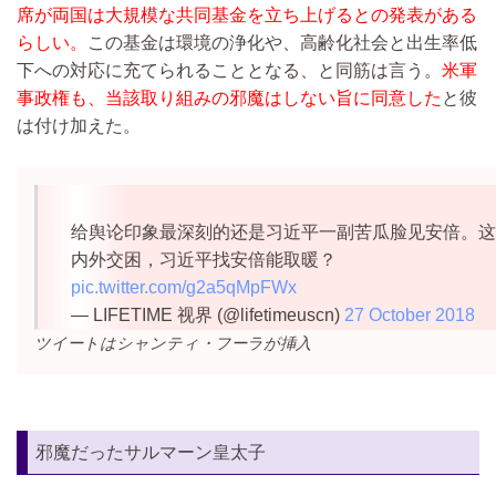
席が両国は大規模な共同基金を立ち上げるとの発表がある
らしい。
この基金は環境の浄化や、高齢化社会と出生率低
下への対応に充てられることとなる、と同筋は言う。
米軍
事政権も、当該取り組みの邪魔はしない旨に同意した
と彼
は付け加えた。
给舆论印象最深刻的还是习近平一副苦瓜脸见安倍。这
内外交困，习近平找安倍能取暖？
pic.twitter.com/g2a5qMpFWx
— LIFETIME 视界 (@lifetimeuscn)
27 October 2018
ツイートはシャンティ・フーラが挿入
邪魔だったサルマーン皇太子