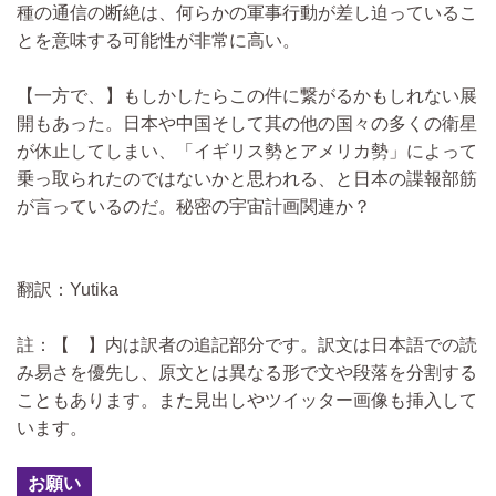
種の通信の断絶は、何らかの軍事行動が差し迫っているこ
とを意味する可能性が非常に高い。
【一方で、】もしかしたらこの件に繋がるかもしれない展
開もあった。日本や中国そして其の他の国々の多くの衛星
が休止してしまい、「イギリス勢とアメリカ勢」によって
乗っ取られたのではないかと思われる、と日本の諜報部筋
が言っているのだ。秘密の宇宙計画関連か？
翻訳：Yutika
註：【 】内は訳者の追記部分です。訳文は日本語での読
み易さを優先し、原文とは異なる形で文や段落を分割する
こともあります。また見出しやツイッター画像も挿入して
います。
お願い