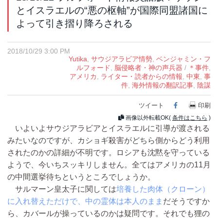
とイスラエルの“悪の枢軸”が国際同盟諸国に
よって引き摺り降ろされる
2018/10/29 3:00 PM
Yutika
,
サウジアラビア情勢
,
ベンジャミン・フ
ルフォード
,
脳侵略者・神の声兵器
/
＊事件
,
アメリカ
,
ライター・読者からの情報
,
中東
,
事
件
,
海外情報の翻訳記事
,
陰謀
ツイート
Facebook
印刷
画像以外転載OK(
条件はこちら
)
いよいよサウジアラビアとイスラエルに引導が渡される
みたいなのですが、カショギ殺害がどちら側からどう利用
されたのかの詳細が不明です。ロシアも沈黙を守っている
ようで、今いちスッキリしません。全てはアメリカの11月
の中間選挙待ちというところでしょうか。
サルマーン皇太子に関しては
培養した肉体（クローン）
に入れ替えただけで、中の霊体は本人のまま
だそうですか
ら、カバールが操っているのかは疑問です。それでも狸の