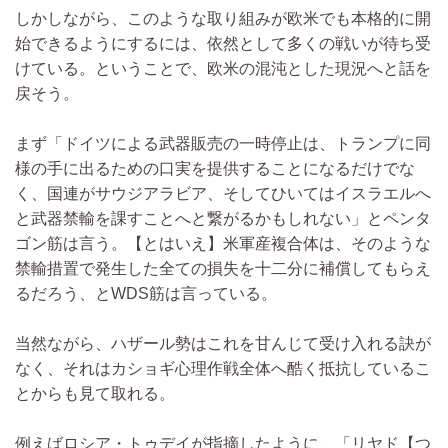
しかしながら、このような取り組みが欧米でも本格的に開
始できるようにするには、依然として多くの戦いが待ち受
けている。ということで、欧米の混沌とした現況へと話を
戻そう。
まず「ドイツによる武器販売の一時停止は、トランプに同
様の手に出るための口実を提供することになるだけでな
く、国連がサウジアラビア、そしてひいてはイスラエルへ
と武器禁輸を課すことへと繋がるかもしれない」とペンタ
ゴン筋は言う。【とはいえ】米軍産複合体は、そのような
禁輸措置で発生した全ての損失を十二分に補償してもらえ
るだろう、とWDS筋は言っている。
当然ながら、ハザール勢はこれを甘んじて受け入れる訣が
なく、それはカショギ心理作戦全体へ酷く抵抗しているこ
とからも見て取れる。
例えばロシア・トゥデイが指摘したように、「リヤド【つ