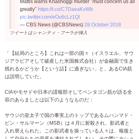
Mattis warns Khashoggi murder "must concern us all
greatly"
https://t.co/C7DaeaKxWb
pic.twitter.com/eOu6cLz1QI
— CBS News (@CBSNews)
28 October 2018
ツイートはシャンティ・フーラが挿入
「【結局のところ】これは一部の国々（イスラエル、サウ
ジアラビアそして破産した米国株式会社）が金融面で生き
残れるかどうか【という話】に過ぎない」と、あるCIA筋
は説明していた。
CIAやモサドや日本の諜報部そしてペンタゴン筋が語る全
容のあらましとは以下のようなものだ：
サウジの皇太子で国の事実上のトップであるムハンマド・
ビン・サルマーン（MSB）は４月に射殺され、影武者と
入れ替えられた。この影武者を操っている人々は、報復と
して自分たちの資産を凍結されてしまい、その際にカショ