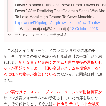
David Solomon Pulls Dina Powell From “Davos In Th
Desert” After Realizing That Goldman Sachs Was Abo
To Lose Moral High Ground To Steve Mnuchin -
https://t.co/FKqukrgLlJ
...
pic.twitter.com/jaXn7ppIrw
— Whazupnaija (@Wazupnaija)
18 October 2018
ツイートはシャンティ・フーラが挿入
「これはオイルダラーと、イスラエル‐サウジの悪の枢
軸、そしてテロの根源を終わらせる計画【の一部】だと思
われる。
新たな量子的金融システムと世界規模の通貨リセ
ットが開始できるよう、旧い金融システムを崩壊させるた
めに様々な物事が集結している
のだから」と同筋は付け加
えた。
この裏付けは、スティーブン・ムニューシン米財務長官が
サウジ投資フォーラムへの予定されていた出席を取りや
め、その代わりとして今度は
いわゆる“テロリスト金融支