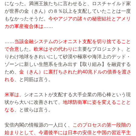
になった。満洲王族たちに言わせると、ロスチャイルド家
が世界の金（きん）の８％以上を支配していたことは一度
もなかったそうだ。
今やアジアの諸々の秘密結社とアメリ
カの軍産複合体は
……
……
当該金融システムのシオニスト支配を切り捨てること
で合意
した。
欧米はその代わりに
主要なプロジェクト、と
りわけ地球をきれいにして砂漠や極寒や海洋上のデッド・
ゾーンに新しい生態系を生み出す【取り組み】を融資する
ため、
金（きん）に裏打ちされた約40兆ドルの債券を渡さ
れる
、と同筋は言う。
米軍は、
シオニストが支配する大手企業の用心棒という現
状から大いに改善されて、
地球防衛軍に姿を変えることと
なる
、と彼らは言う。
安倍内閣の情報源の一人曰く、
このプロセスの第一段階の
始まりとして、今週後半には日本の安倍と中国の習近平主