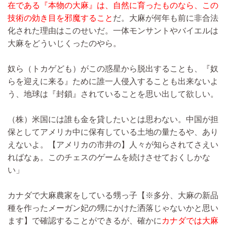
在である『本物の大麻』は、自然に育ったものなら、この
技術の効き目を邪魔すること
だ。大麻が何年も前に非合法
化された理由はこのせいだ。一体モンサントやバイエルは
大麻をどういじくったのやら。
奴ら（トカゲども）がこの惑星から脱出することも、『奴
らを迎えに来る』ために誰一人侵入することも出来ないよ
う、地球は『封鎖』されていることを思い出して欲しい。
（株）米国には誰も金を貸したいとは思わない。中国が担
保としてアメリカ中に保有している土地の量たるや、あり
えないよ。【アメリカの市井の】人々が知らされてさえい
ればなぁ。このチェスのゲームを続けさせておくしかな
い」
カナダで大麻農家をしている甥っ子【※多分、大麻の新品
種を作ったメーガン妃の甥にかけた洒落じゃないかと思い
ます】で確認することができるが、確かに
カナダでは大麻